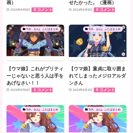
画）
せたかった。（漫画）
0 コメント
0 コメント
2023年9月8日
2023年9月6日
5ch、おんj、ふたばまとめ
5ch、おんj、ふたばまとめ
【ウマ娘】これがプリティ
【ウマ娘】童貞に取り囲ま
ーじゃないと思う人は手を
れてしまったメジロアルダ
あげなさい！！
ンさん
1 コメント
0 コメント
2023年9月6日
2023年9月4日
5ch、おんj、ふたばまとめ
5ch、おんj、ふたばまとめ