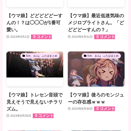
【ウマ娘】どどどどどーす
【ウマ娘】最近低迷気味の
んの！？は◯◯◯が1番可
メジロブライトさん。「ど
愛い。
どどどーすんの？」
0 コメント
0 コメント
2023年9月1日
2023年8月31日
5ch、おんj、ふたばまとめ
5ch、おんj、ふたばまとめ
【ウマ娘】トレセン音頭で
【ウマ娘】後ろのモンジュ
見えそうで見えないチラリ
ーの存在感ｗｗｗ
ズム。
0 コメント
2023年8月30日
0 コメント
2023年8月30日