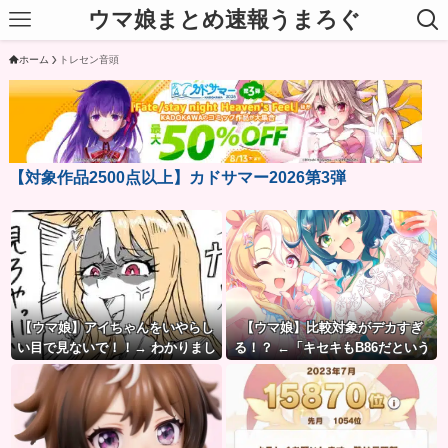
ウマ娘まとめ速報うまろぐ
ホーム
トレセン音頭
【対象作品2500点以上】カドサマー2026第3弾
【ウマ娘】アイちゃんをいやらし
【ウマ娘】比較対象がデカすぎ
い目で見ないで！！→ わかりまし
る！？ ←「キセキもB86だという
た…
のにな…」