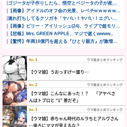
ゴジータが子作りしたら、悟空とベジータの子が産ま
れるってこと...
【画像】アイドルのオフ会の光景、レベチw w w w w
w...
連れ打ちしてるクソガキ「ヤバい！ヤバい！エグい！
エグい！アツ...
【画像】ビリー・アイリッシュ(24)、ライブで超モリマ
ンスジ...
【悲報】Mrs. GREEN APPLE、マジで逝くwwww...
【驚愕】年商10億円を超える『ひとり親方』が激増
Mac m...