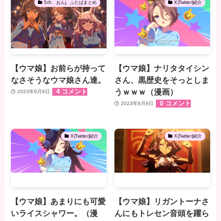
5ch、おんj、ふたばまとめ
X(Twitter)紹介
【ウマ娘】お前らが持って
【ウマ娘】ナリタタイシン
なさそうなウマ娘さん達。
さん、黒歴史をそっとしま
うｗｗｗ（漫画）
4 コメント
2023年9月9日
0 コメント
2023年9月9日
X(Twitter)紹介
X(Twitter)紹介
【ウマ娘】あまりにも可愛
【ウマ娘】リガントーナさ
いライスシャワー。（漫
んにもトレセン音頭を躍ら