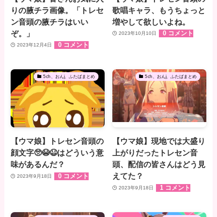
りの腋チラ画像。「トレセ
歌唱キャラ、もうちょっと
ン音頭の腋チラはいい
増やして欲しいよね。
ぞ。」
0 コメント
2023年10月10日
0 コメント
2023年12月4日
5ch、おんj、ふたばまとめ
5ch、おんj、ふたばまとめ
【ウマ娘】トレセン音頭の
【ウマ娘】現地では大盛り
顔文字🥺😭😆はどういう意
上がりだったトレセン音
味があるんだ？
頭、配信の皆さんはどう見
えてた？
0 コメント
2023年9月18日
1 コメント
2023年9月18日