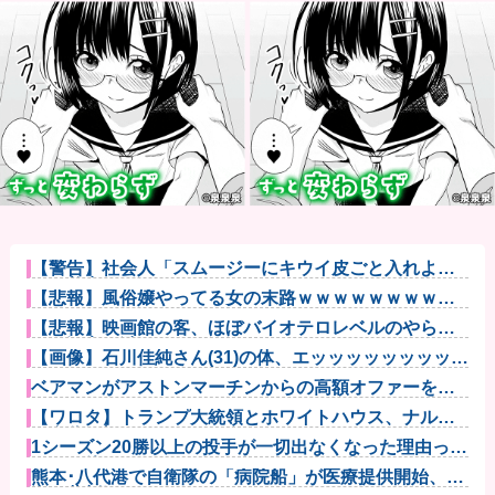
【警告】社会人「スムージーにキウイ皮ごと入れよ。
これ美容にい...
【悲報】風俗嬢やってる女の末路ｗｗｗｗｗｗｗｗｗ
ｗｗ
【悲報】映画館の客、ほぼバイオテロレベルのやらか
しで観客が避...
【画像】石川佳純さん(31)の体、エッッッッッッッッッ
ッッッ...
ベアマンがアストンマーチンからの高額オファーを拒
否してフェラ...
【ワロタ】トランプ大統領とホワイトハウス、ナルト
に自分の顔を...
1シーズン20勝以上の投手が一切出なくなった理由って
なに？他
熊本･八代港で自衛隊の「病院船」が医療提供開始、診
察と薬剤処...