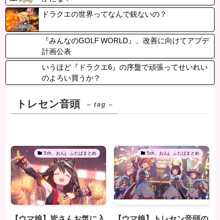
ドラクエの世界ってなんで銃ないの？
『みんなのGOLF WORLD』、改善に向けてアプデ
計画公表
いうほど『ドラクエ6』の序盤で頑張ってせいれい
のよろい買うか？
トレセン音頭
– tag –
5ch、おんj、ふたばまとめ
5ch、おんj、ふたばまとめ
【ウマ娘】皆さんお気に入
【ウマ娘】トレセン音頭の