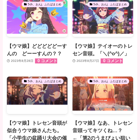
5ch、おんj、ふたばまとめ
5ch、おんj、ふたばまとめ
【ウマ娘】どどどどどーす
【ウマ娘】テイオーのトレ
んの どーーすんの？？
セン音頭。「＼(^o^)／」
0 コメント
0 コメント
2023年8月28日
2023年8月27日
5ch、おんj、ふたばまとめ
5ch、おんj、ふたばまとめ
【ウマ娘】トレセン音頭が
【ウマ娘】なあ、トレセン
似合うウマ娘さんたち。
音頭ってキツくね…？
「小学生の盆踊り大会の催
←「第2のうまぴょい狙い