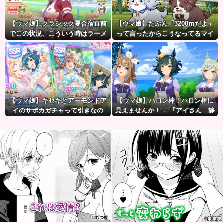
【ウマ娘】クラシック夏合宿直前
【ウマ娘】たぶん「3200ｍだよ」
でこの状況、こういう時はラーメ
って言ったからこうなってるマイ
ン食べてもいいのかな？
ル犬
【ウマ娘】キセキとアーモンドア
【ウマ娘】ハロン棒！ハロン棒に
イのサポカガチャって引きなの
見えませんか！ ←「アイさん…静
だ？
かに…」