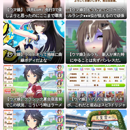
【ウマ娘】（8月LoH）先行3で楽
【ウマ娘】もうちょっとでサーク
しようと思ったのにここまで環境
ルランク●●●位が狙えるので頑張
が変わるとは思わなかったのだ…
りましょう。← これ
【ウマ娘】ライトオって地味に曲
【ウマ娘】ルラち、新人が来た時
線ボディだよな
にやることは先ずパンレスだ。
【ウマ娘】クラシック夏合宿直前
【ウマ娘】パワ入り編成のスキ
でこの状況、こういう時はラーメ
ポ、これだと追込はスピ3ドリジャ
ン食べてもいいのかな？
とあんまり変わらないのでは？