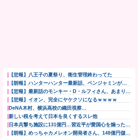
【悲報】八王子の夏祭り、衛生管理終わってた
【朗報】ハンターハンター最新話、ベンジャミンが覚
醒して主人公...
【悲報】最新話のモンキー・D・ルフィさん、あまりに
も情けなさ...
【悲報】イオン、完全にヤケクソになるｗｗｗｗ
DeNA木村、横浜高校の織田視察
wwwwwwwwwwwwww...
新しい税を考えて日本を良くするスレ他
日本兵撃ち施設に131億円…習近平が愛国心を煽った結
果、「抗...
【朗報】めっちゃカメレオン開発者さん、148億円儲け
ても俺等...