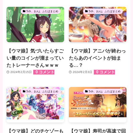
5ch、おんj、ふたばまとめ
5ch、おんj、ふたばまとめ
【ウマ娘】気づいたらすご
【ウマ娘】アニバが終わっ
い量のコインが溜まってい
たらあのイベントが始ま
たトレーナーさんｗｗｗ
る…？
0 コメント
0 コメント
2024年2月15日
2024年2月3日
5ch、おんj、ふたばまとめ
5ch、おんj、ふたばまとめ
【ウマ娘】どのチケゾーも
【ウマ娘】寿司が高速で回