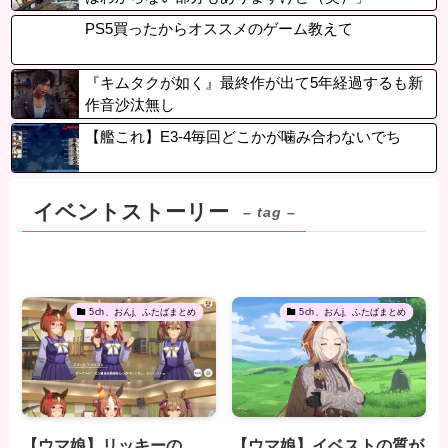
PS5買ったからオススメのゲーム教えて
『キムタクが如く』最終作が出て5年経過するも新
作音沙汰無し
【艦これ】E3-4毎回どこかが噛み合わないでち
イベントストーリー
– tag –
5ch、おんj、ふたばまとめ
5ch、おんj、ふたばまとめ
【ウマ娘】リッキーの
【ウマ娘】イベストの質が