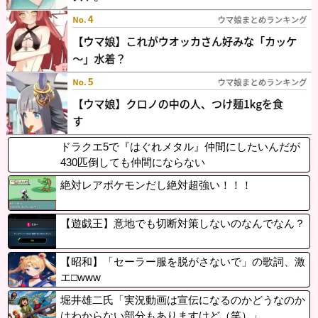
ドラクエ5で『はぐれメタル』仲間にしたいんだが
430匹倒しても仲間にならない
絶対レアポケモンだし絶対超強い！！！
【遊戯王】意地でも切断対策しないのなんでなん？
【昭和】「セーラー服を脱がさないで」の歌詞、激
エ□www
堀井雄二氏「実況動画は宣伝になるのかどうなのか
はわからない部分もありますけど（笑）」