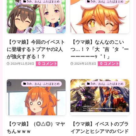
5ch、おんj、ふたばまとめ
5ch、おんj、ふたばまとめ
【ウマ娘】今回のイベスト
【ウマ娘】なんなのこい
に登場するトプアヤの2人
つ…！？「大゛吉゛タ゛ー
が強火すぎる！？
ーーーーーｯ゛！」
0 コメント
0 コメント
2024年11月29日
2024年10月3日
5ch、おんj、ふたばまとめ
5ch、おんj、ふたばまとめ
【ウマ娘】（◎△◎）マヤ
【ウマ娘】イベストのブラ
ちんｗｗｗ
イアンとヒシアマのバンド