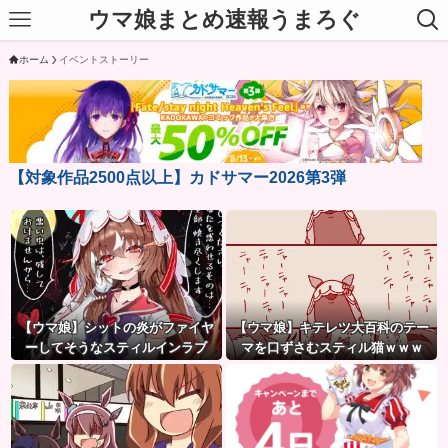
ウマ娘まとめ速報うまろぐ
ホーム
イベントストーリー
【対象作品2500点以上】カドサマー2026第3弾
【ウマ娘】シットの炎がファイヤ
【ウマ娘】キテレツ大百科のテー
ーしてそうなスティルインラブ
マを口ずさむスティル猫ｗｗｗ
（セーラーマーズ衣装）
「何ィーーーーー!!?（ガビー
ン）」