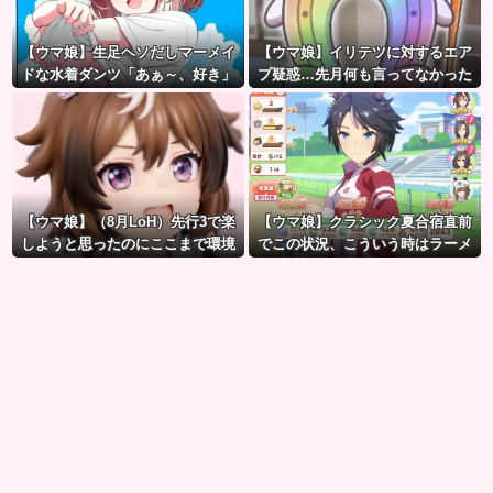
【ウマ娘】生足ヘソだしマーメイ
【ウマ娘】イリテツに対するエア
ドな水着ダンツ「あぁ～、好き」
プ疑惑…先月何も言ってなかった
のに今月急にスピ3言い出したのが
怪しいよな。
【ウマ娘】（8月LoH）先行3で楽
【ウマ娘】クラシック夏合宿直前
しようと思ったのにここまで環境
でこの状況、こういう時はラーメ
が変わるとは思わなかったのだ…
ン食べてもいいのかな？