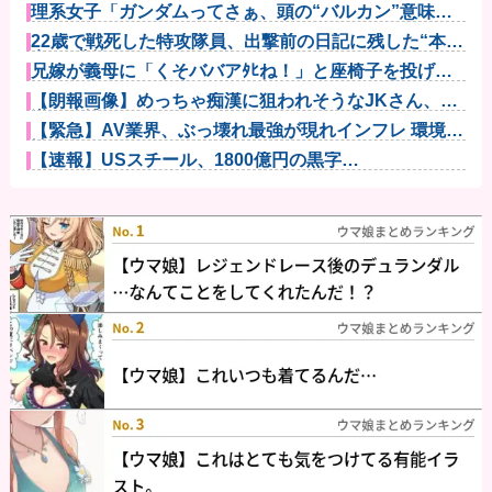
理系女子「ガンダムってさぁ、頭の“バルカン”意味あ
るの？あれ...
22歳で戦死した特攻隊員、出撃前の日記に残した“本
音”が悲惨...
兄嫁が義母に「くそババアﾀﾋね！」と座椅子を投げつ
けた。赤ち...
【朗報画像】めっちゃ痴漢に狙われそうなJKさん、痴
漢を逮捕ｗ...
【緊急】AV業界、ぶっ壊れ最強が現れインフレ 環境崩
壊ｗｗｗ...
【速報】USスチール、1800億円の黒字
wwwwwwwwww...