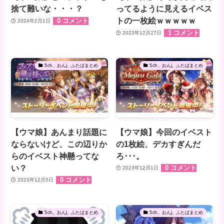
捨て難いな・・・？
ってるように見えるイベス
トの一枚絵ｗｗｗｗｗ
0 コメント
2024年2月1日
1 コメント
2023年12月27日
5ch、おんj、ふたばまとめ
5ch、おんj、ふたばまとめ
【ウマ娘】あんまり話題に
【ウマ娘】今回のイベスト
ならないけど、この辺りか
の1枚絵、デカすぎんだ
らのイベスト神懸ってな
ろ･･･。
い？
0 コメント
2023年12月1日
0 コメント
2023年12月5日
5ch、おんj、ふたばまとめ
5ch、おんj、ふたばまとめ