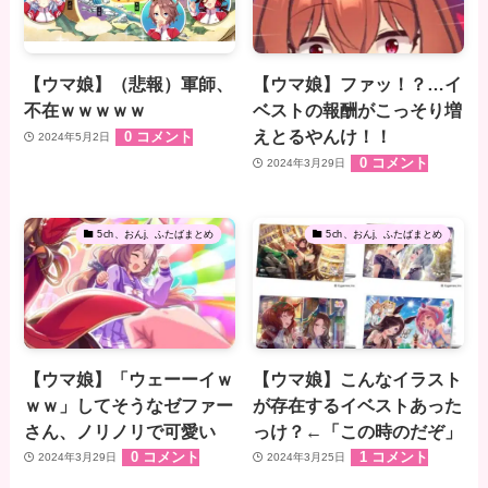
【ウマ娘】（悲報）軍師、
【ウマ娘】ファッ！？…イ
不在ｗｗｗｗｗ
ベストの報酬がこっそり増
えとるやんけ！！
0 コメント
2024年5月2日
0 コメント
2024年3月29日
5ch、おんj、ふたばまとめ
5ch、おんj、ふたばまとめ
【ウマ娘】「ウェーーイｗ
【ウマ娘】こんなイラスト
ｗｗ」してそうなゼファー
が存在するイベストあった
さん、ノリノリで可愛い
っけ？←「この時のだぞ」
0 コメント
1 コメント
2024年3月29日
2024年3月25日