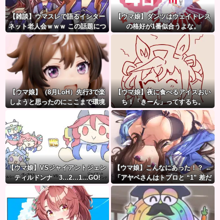
【雑談】ウマスレで語るインター
【ウマ娘】ダンツはウェイトレス
ネット老人会ｗｗｗ この話題につ
の格好が1番似合うよな。
いていけないってマジ…！？
【ウマ娘】（8月LoH）先行3で楽
【ウマ娘】夜に食べるアイスおい
しようと思ったのにここまで環境
ち！「きーん」ってするち。
が変わるとは思わなかったのだ…
【ウマ娘】VSジャイアントジェン
【ウマ娘】こんなにあった！？ ←
ティルドンナ 3…2…1…GO!
「アヤベさんはトプロと “1” 差だ
ぞ」