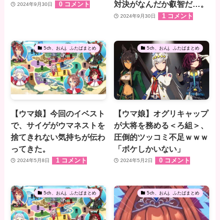
対決がなんだか叡智だ…。
0 コメント
2024年9月30日
1 コメント
2024年9月30日
5ch、おんj、ふたばまとめ
5ch、おんj、ふたばまとめ
【ウマ娘】今回のイベスト
【ウマ娘】オグリキャップ
で、サイゲがウマネストを
が大将を務める＜ろ組＞、
捨てきれない気持ちが伝わ
圧倒的ツッコミ不足ｗｗｗ
ってきた。
「ボケしかいない」
1 コメント
0 コメント
2024年5月8日
2024年5月2日
5ch、おんj、ふたばまとめ
5ch、おんj、ふたばまとめ