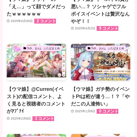
「え…」って顔でダメだっ
悪い…？ ソシャゲでフル
たｗｗｗｗｗｗ
ボイスイベントは贅沢なん
やぞ！！
2 コメント
2025年4月30日
9 コメント
2025年4月2日
5ch、おんj、ふたばまとめ
5ch、おんj、ふたばまとめ
【ウマ娘】@Curren(イベ
【ウマ娘】ガチ勢のイベン
スト)の配信コメント、よ
トPtは桁が違う…！？「や
く見ると視聴者のコメント
だこの人達怖い」
がｱﾌﾞﾅｲ
0 コメント
2025年1月9日
3 コメント
2025年2月9日