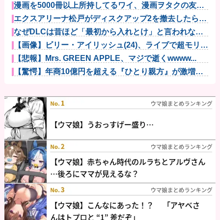
漫画を5000冊以上所持してるワイ、漫画ヲタクの友人
に「ワン...
エクスアリーナ松戸がディスクアップ2を撤去したらし
くディスク...
なぜDLCは昔ほど「最初から入れとけ」と言われなく
なったのか...
【画像】ビリー・アイリッシュ(24)、ライブで超モリマ
ンスジ...
【悲報】Mrs. GREEN APPLE、マジで逝くwwww...
【驚愕】年商10億円を超える『ひとり親方』が激増
Mac m...