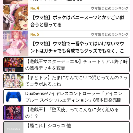
【遊戯王マスターデュエル】チュートリアル終了時
の獲得デッキを変更
【まどドラ】たまになんでこいつ混じってんの？っ
てコラボあるよね
DualSenseワイヤレスコントローラー「アイコン
ブルー スペシャルエディション」8/6本日発売開
始！通常モデルとは異なる限定仕様
【遊戯王】「堕天使」ってこんなに安く組める
の！？
【艦これ】シロッコ 他