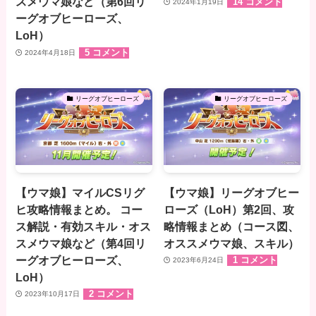
スメウマ娘など（第6回リ
14 コメント
2024年1月19日
ーグオブヒーローズ、
LoH）
5 コメント
2024年4月18日
リーグオブヒーローズ
リーグオブヒーローズ
【ウマ娘】マイルCSリグ
【ウマ娘】リーグオブヒー
ヒ攻略情報まとめ。 コー
ローズ（LoH）第2回、攻
ス解説・有効スキル・オス
略情報まとめ（コース図、
スメウマ娘など（第4回リ
オススメウマ娘、スキル）
ーグオブヒーローズ、
1 コメント
2023年6月24日
LoH）
2 コメント
2023年10月17日