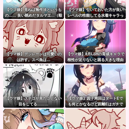
【ウマ娘】見ねば無作法というも
【ウマ娘】引いておいた方が良い
の…… 良い眺めだタルマエ…（殴
レベルの性能してる水着キャラっ
て誰かいたっけ？←「いっぱいい
るぞ」
【ウマ娘】デジレーンは可愛いの
【ウマ娘】8月LoHの育成キャラで
は許す。スペ魚は…
根性が足りないと困る大きな理由
がこちら。←「不調を考慮すると1
021必要」
【ウマ娘】ステゴが見たことない
【ウマ娘】因子周回はダートEで
目をしてる………
も何とかなるけど距離Eはガチで
無理ゲー