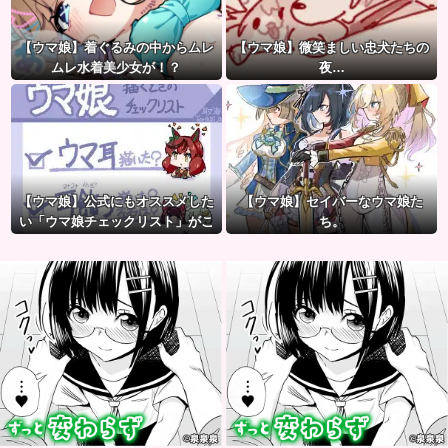
【ウマ娘】着ぐるみの中からムレ
【ウマ娘】微笑ましい忠犬たちの
ムレ水着美少女が！？
夜…
【ウマ娘】公式にもオススメした
【ウマ娘】セイバーなウマ娘た
い「ウマ娘チェックリスト」がこ
ち。
ちら。