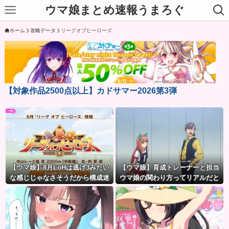
ウマ娘まとめ速報うまろぐ
ホーム
攻略データ
リーグオブヒーローズ
【対象作品2500点以上】カドサマー2026第3弾
【ウマ娘】8月LoHは逃げ3みたい
【ウマ娘】育成トレーナーと担当
な感じじゃなさそうだから構成迷
ウマ娘の関わり方ってリアルだと
うよね。
想像つきにくいよね。