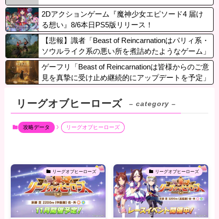
2Dアクションゲーム『魔神少女エピソード4 届け
る想い』8/6本日PS5版リリース！
【悲報】識者「Beast of Reincarnationはパリィ系・
ソウルライク系の悪い所を煮詰めたようなゲーム」
ゲーフリ「Beast of Reincarnationは皆様からのご意
見を真摯に受け止め継続的にアップデートを予定」
リーグオブヒーローズ
– category –
攻略データ
リーグオブヒーローズ
リーグオブヒーローズ
リーグオブヒーローズ