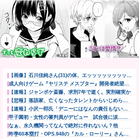
【画像】石川佳純さん(31)の体、エッッッッッッッッッ
ッッッ...
成人向けゲーム『ヤリステ メスブター』開発者絶望、
銀行がst...
【速報】ジャンポケ斎藤、求刑7年で逝く。実刑確実か
【悲報】落語家、亡くなったタレントからいじめられ
た過去を告白...
【速報】小沢一郎氏「デニーにはなんの責任もないの
にかわいそう...
甲子園初・女性の審判員がデビュー 試合後に涙…
「嬉しい気持ち...
なぁ、永久機関ってなんで絶対に作れないん？他
昨季60本塁打・OPS.948の『カル・ローリー』さんの
今季...