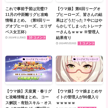
これで事前予習は完璧!?
【ウマ娘】第6回リーグオ
11月の中距離リグヒ攻略
ブヒーローズ、皆さんの結
情報まとめ。（第9回リー
果はどうだった？中にはや
グオブヒーローズ、エリザ
らかしてしまったトレーナ
ベス女王杯）
ーさんもｗｗｗ ※管理人
結果有り
10 コメント
2024年11月8日
1 コメント
2024年5月20日
リーグオブヒーローズ
リーグオブヒーローズ
【ウマ娘】天皇賞・春リグ
【ウマ娘】ウマ娘まとめサ
ヒ攻略情報まとめ。 コー
イトの管理人が96傑入り
ス解説・有効スキル・オス
ｗｗｗｗｗ