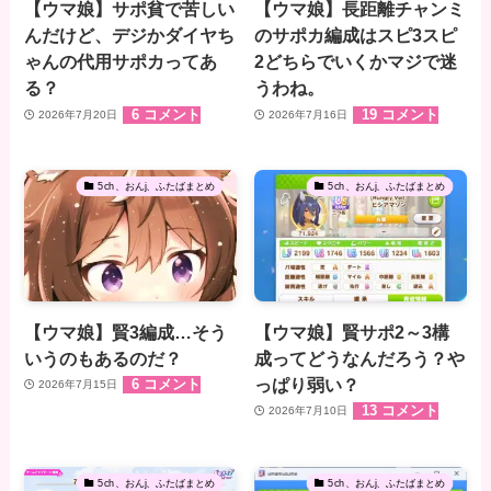
【ウマ娘】サポ貧で苦しい
【ウマ娘】長距離チャンミ
んだけど、デジかダイヤち
のサポカ編成はスピ3スピ
ゃんの代用サポカってあ
2どちらでいくかマジで迷
る？
うわね。
6 コメント
19 コメント
2026年7月20日
2026年7月16日
5ch、おんj、ふたばまとめ
5ch、おんj、ふたばまとめ
【ウマ娘】賢3編成…そう
【ウマ娘】賢サポ2～3構
いうのもあるのだ？
成ってどうなんだろう？や
っぱり弱い？
6 コメント
2026年7月15日
13 コメント
2026年7月10日
5ch、おんj、ふたばまとめ
5ch、おんj、ふたばまとめ