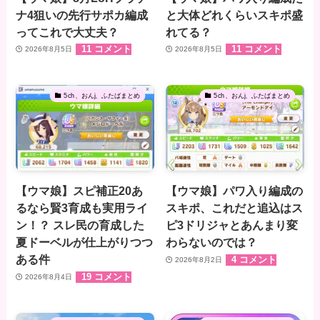
ナ4狙いの先行サポカ編成
と大体どれくらいスキポ盛
ってこれで大丈夫？
れてる？
11 コメント
11 コメント
2026年8月5日
2026年8月5日
5ch、おんj、ふたばまとめ
5ch、おんj、ふたばまとめ
【ウマ娘】スピ補正20あ
【ウマ娘】パワ入り編成の
るなら賢3育成も実用ライ
スキポ、これだと追込はス
ン！？ スレ民の育成した
ピ3ドリジャとあんまり変
夏ドーベルが仕上がりつつ
わらないのでは？
ある件
4 コメント
2026年8月2日
19 コメント
2026年8月4日