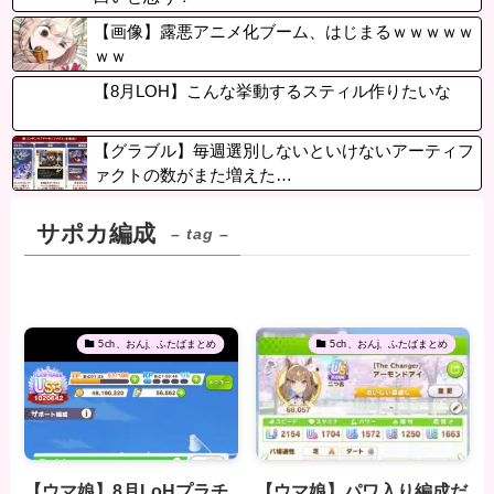
【画像】露悪アニメ化ブーム、はじまるｗｗｗｗｗ
ｗｗ
【8月LOH】こんな挙動するスティル作りたいな
【グラブル】毎週選別しないといけないアーティフ
ァクトの数がまた増えた…
サポカ編成
– tag –
5ch、おんj、ふたばまとめ
5ch、おんj、ふたばまとめ
【ウマ娘】8月LoHプラチ
【ウマ娘】パワ入り編成だ