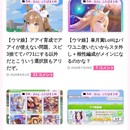
5ch、おんj、ふたばまとめ
5ch、おんj、ふたばまとめ
【ウマ娘】アアイ育成でア
【ウマ娘】皐月賞LoHはパ
アイが使えない問題、スピ
ワユニ使いたいからスタ外
3捨ててパワ1にする以外
し + 根性編成がメインにな
だとこういう選択肢もアリ
るのかな？
だぞ。
7 コメント
2026年7月29日
13 コメント
2026年8月1日
5ch、おんj、ふたばまとめ
5ch、おんj、ふたばまとめ