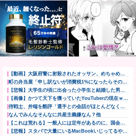
【動画】大阪府警に射殺されたオッサン、めちゃめち
ゃ苦しそうに...
町の弁当屋「申し訳ないが消費税1%になったらその分
商品代を値...
【悲報】大学生の頃に出会った小学生と結婚した男、
めちゃくちゃ...
【画像】かつて天下を獲っていたYouTuberの現在ｗｗ
ｗｗ
侍戦士、井端を酷評「選手との会話がほとんどなく意
思疎通が難し...
なんでみんなそんなに共産主義嫌なん？他
【これは荒れる】一般人には定年があるのに、国会議
員は何歳まで...
【悲報】スタバで大量にいるMacBookいじってるやつ
って何...