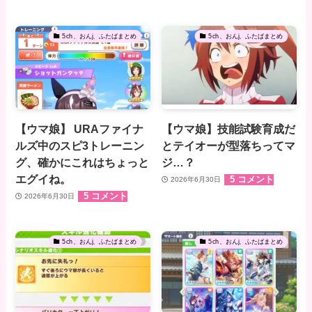
5ch、おんj、ふたばまとめ
5ch、おんj、ふたばまとめ
【ウマ娘】 URAファイナ
【ウマ娘】技能試験育成だ
ルズ中のスピ3トレーニン
とテイオーが型落ちってマ
グ、確かにこれはちょっと
ジ…？
エグイね。
5 コメント
2026年6月30日
5 コメント
2026年6月30日
5ch、おんj、ふたばまとめ
5ch、おんj、ふたばまとめ