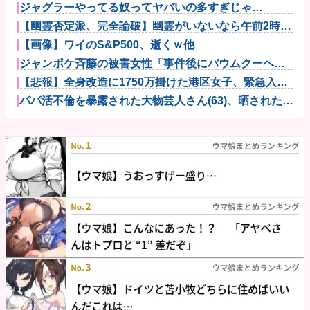
ジャグラーやってる奴ってヤバいの多すぎじゃ
ね？？？他
【幽霊否定派、完全論破】幽霊がいないなら午前2時に
一人で墓石...
【画像】ワイのS&P500、逝くｗ他
ジャンポケ斉藤の被害女性「事件後にバウムクーヘン
売ったりTi...
【悲報】全身改造に1750万掛けた港区女子、緊急入院
でNHK...
パパ活不倫を暴露された大物芸人さん(63)、晒された
LINE...