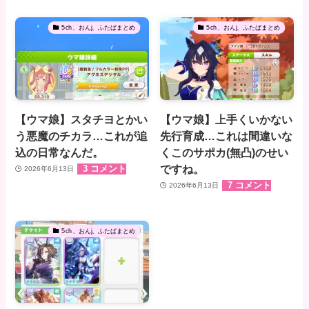
5ch、おんj、ふたばまとめ
5ch、おんj、ふたばまとめ
【ウマ娘】スタチヨとかい
【ウマ娘】上手くいかない
う悪魔のチカラ…これが追
先行育成…これは間違いな
込の日常なんだ。
くこのサポカ(無凸)のせい
ですね。
3 コメント
2026年6月13日
7 コメント
2026年6月13日
5ch、おんj、ふたばまとめ