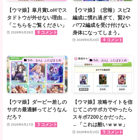
【ウマ娘】皐月賞LoHでス
【ウマ娘】（悲報）スピ2
タドトウが外せない理由…
編成に慣れ過ぎて、賢2や
「こちらをご覧ください」
パワ2編成を受け付けない
身体になってしまう。
0 コメント
2026年6月28日
4 コメント
2026年6月23日
5ch、おんj、ふたばまとめ
5ch、おんj、ふたばまとめ
【ウマ娘】ダービー差しの
【ウマ娘】攻略サイトを信
サポカ最適解ってどうなん
じてこのサポカでやったら
だろ？
スキポ7200とかだった。
←「これは酷いｗｗｗ」
3 コメント
2026年6月17日
5 コメント
2026年6月15日