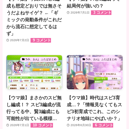
成も想定どおりでは無さそ
結局何が強いの？
うだよねサイゲ？ ←「ギ
3 コメント
2026年7月1日
ミックの発動条件がこれだ
から流石に想定してるは
ず」
9 コメント
2026年7月2日
5ch、おんj、ふたばまとめ
5ch、おんj、ふたばまとめ
【ウマ娘】まさかのスピ無
【ウマ娘】時代はスピ3育
し編成！？ スピ3編成が流
成…？「情報見なくてもス
行ってる中、賢3編成にも
ピ3初育成でこれ、このシ
可能性が出ている模様…
ナリオ地味にやばいか？」
10 コメント
6 コメント
2026年7月1日
2026年6月30日