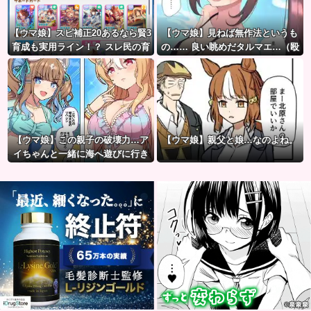
【ウマ娘】スピ補正20あるなら賢3
【ウマ娘】見ねば無作法というも
育成も実用ライン！？ スレ民の育
の…… 良い眺めだタルマエ…（殴
成した夏ドーベルが仕上がりつつ
ある件
【ウマ娘】この親子の破壊力…ア
【ウマ娘】親父と娘…なのよね。
イちゃんと一緒に海へ遊びに行き
たい人生だった。