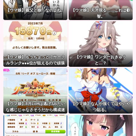
【ウマ娘】親父と娘…なのよね。
【ウマ娘】天才現る……これは叡
智。
【ウマ娘】もうちょっとでサーク
【ウマ娘】ワンダーおきゅう
ルランク●●●位が狙えるので頑張
と…？
りましょう。← これ
【ウマ娘】8月LoHは逃げ3みたい
【ウマ娘】なんか強くてはやいや
な感じじゃなさそうだから構成迷
つ貼る。
うよね。