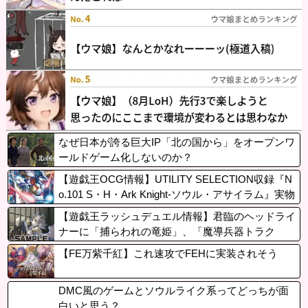
なぜ日本が誇る巨大IP「北の国から」をオープンワ
ールドゲーム化しないのか？
【遊戯王OCG情報】UTILITY SELECTION収録『N
o.101 S・H・Ark Knight-ソウル・アサイラム』実物
画像
【遊戯王ラッシュデュエル情報】君臨のヘッドライ
ナーに「捕らわれの竜姫」、「魔導兵器トラク
ト」、「魔導兵騎ゼノ・ワン」、「救惺招集」が新
【FE万紫千紅】これ速攻でFEHに実装されそう
規収録決定！
DMC風のゲームとソウルライク系ってどっちが面
白いと思う？