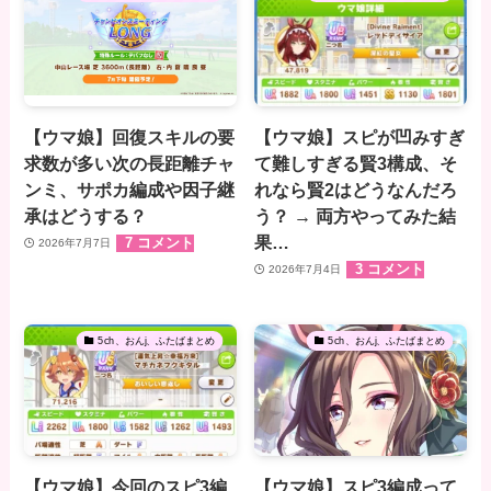
【ウマ娘】回復スキルの要
【ウマ娘】スピが凹みすぎ
求数が多い次の長距離チャ
て難しすぎる賢3構成、そ
ンミ、サポカ編成や因子継
れなら賢2はどうなんだろ
承はどうする？
う？ → 両方やってみた結
果…
7 コメント
2026年7月7日
3 コメント
2026年7月4日
5ch、おんj、ふたばまとめ
5ch、おんj、ふたばまとめ
【ウマ娘】今回のスピ3編
【ウマ娘】スピ3編成って