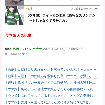
ウマ娘人気記事
999:
名無しのトレーナー
2023/12/31(木) 23:59:59.59
ID:uMaLogNet
【画像】日焼け口リの締まったお尻っていいよね！ｗｗｗｗｗ
【動画】自動ドアの仕組みを理解した富山のツバメが賢い。
【速報】韓国サッカー協会『すでに時効だ』、外国人審判らへ
性的接待疑惑→ロンドン五輪は銅メダルはく奪の可能性「審判
【ウマ娘】胸のデカイ合法ウマ娘とかそりゃ国関係なく人気出
の国籍は...
るわな
【ウマ娘】あの目をしているドンちゃん。「どんどん美味しく
実る…♡」
【ウマ娘】先月何も言ってなかったのに今月急にスピ3言い出