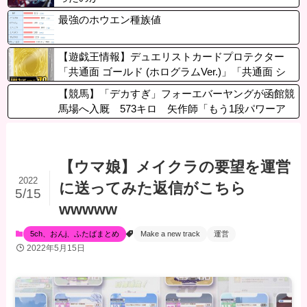
最強のホウエン種族値
【遊戯王情報】デュエリストカードプロテクター
「共通面 ゴールド (ホログラムVer.)」「共通面 シ
ルバー (ホログラムVer.)」「ラージクリア」のデザ
【競馬】「デカすぎ」フォーエバーヤングが函館競
インを公開！
馬場へ入厩 573キロ 矢作師「もう1段パワーア
ップ」
【ウマ娘】メイクラの要望を運営
2022
に送ってみた返信がこちら
5/15
wwwww
5ch、おんj、ふたばまとめ
Make a new track
運営
2022年5月15日