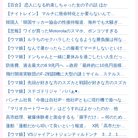
したのが怪しいよな。
【百合】 恋人になる約束しちゃった女の子の話 ほか
【ナイトレイン】 マルチに致命特化とか要らないんで…
韓国人「韓国サッカー協会の性接待報道、海外でも大騒ぎ
に・・・2002年W杯4強の記録取り消しの声も」→「マジで国
【悲報】ワイが買ったMotorolaのスマホ、ポンコツすぎる
の恥だ」...
【ウマ娘】ルラちのセクハラしたくなるような勝負服は何なん
だろうね
【ウマ娘】なんで暑かったらこの服着てマーチしないといけな
いんだよぉ…
【ウマ娘】ドンちゃんと一緒に夏休みを過ごしたい人生だっ
た…
防衛費、過去最大の8.9兆円へ →政府「最終的に10兆円規模に
なる可能性」
飛行開発実験団のF-2戦闘機に大型の謎ミサイル…ステルス性
と射程1000kmを誇る「最新鋭の空母キラー」か？！
【ウマ娘】先頭が好きな方のスズカと戦闘が好きな方のスズカ
【ウマ娘】ステゴドリジャ「パパぁ♥」
バンナム社長「今後は自社IP・他社IPともに現行機で遊べない
名作を積極的にリマスターしていく」他
『マリオカートワールド』はどうすればよかったのか…他
高市総理、被爆体験者と面会するも「握手だけ」←何のために
会うんだよ…
蓮舫「蓮舫だから叩いて良いという報道」 X民「高市だから
叩いて良いをやってるのがお前だろ」
【ウマ娘】VSジャイアントジェンティルドンナ 3…2…1…