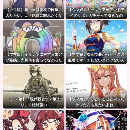
【ウマ娘】暑い日は膝枕で日陰に
【ウマ娘】キセキとアーモンドア
入りたい。←「絶対に離れたくな
イのサポカガチャって引きなの
い場所だな」
だ？
【ウマ娘】イリテツに対するエア
【ウマ娘】なんで暑かったらこの
プ疑惑…先月何も言ってなかった
服着てマーチしないといけないん
のに今月急にスピ3言い出したのが
だよぉ…
怪しいよな。
【ウマ娘】「現代戦とウマ娘よ
【ウマ娘】ゾッとするほどマジな
り」←絶対強い
デジたんも見たいよね。