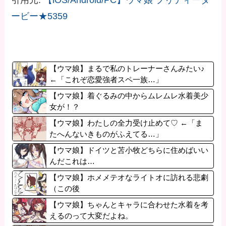
引用元:
【iOS/Android/PC】ウマ娘 プリティーダ
ービー★5359
【ウマ娘】まるで私のトレーナーさんみたい♪
←「これぞ恋愛強者スペ一族…」
【ウマ娘】着ぐるみの中からムレムレ水着美少
女が！？
【ウマ娘】わたしの全力受け止めて♡ ←「ま
たへんないきものがふえてる…」
【ウマ娘】ドイツと苫小牧どちらに住めばいい
んだこれは…
【ウマ娘】ホメメテオなライトオに訪れる悲劇
（この後
【ウマ娘】ちゃんとキャラに合わせた水着を考
えるのって大変だよね。