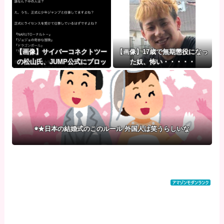
【画像】サイバーコネクトツー
【画像】17歳で無期懲役になっ
の松山氏、JUMP公式にブロッ
た奴、怖い・・・・・
クされる・・・
◉★日本の結婚式のこのルール 外国人は笑うらしいな