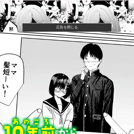
広告を閉じる
【画像】坂口杏里、逃走してウ●カスまで晒されるｗｗ
ｗｗｗ
SNSで知り合ったJK10人とS●Xしてハメ撮り770本撮
っ...
【警告】医師「米国では”ヘロインと同じくらいヤバい
薬”が日本...
ワイ、「着衣おっばい」でしか抜けない体質になって
しまうｗｗｗ...
【悲報】突然ナフサを見つけたカルビーさん、白黒包
装にした結果...
VCARBリザーブでSF参戦中の岩佐歩夢「目の前にあ
る大きな...
数年前に「ひき肉です！」で一世を風靡した人気
YouTuber...
「私達が原爆ドーム前をあけ渡せば核戦争が始まって
しまう」と訴...