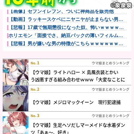
【動画】役満ボディ・岡田紗佳(32)、渾身のあたシコダ
ンスw...
【画像】セブンイレブン、ついに神商品を販売他
【動画】ラッキースケベにニヤニヤが止まらない男が
こちらｗｗｗ...
【悲報】17歳で無期懲役になった奴、怖いｗｗｗｗｗ
ｗｗｗｗｗ...
ホリエモン「面接でさ、納豆パックの薄いフィルムっ
て何のために...
【悲報】男が嫌いな男の特徴がこちらｗｗｗｗｗｗｗ
ｗｗｗ