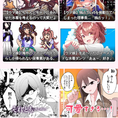
【ウマ娘】ちゃんとキャラに合わ
【ウマ娘】独占力Lv5を発動して
せた水着を考えるのって大変だよ
しまった理事長…「独占ッ！」
ね。
【ウマ娘】海外のファンアートか
【ウマ娘】生足ヘソだしマーメイ
らしか得られない栄養素がある。
ドな水着ダンツ「あぁ～、好き」
←「おデジ以外味付けが濃い
な…」