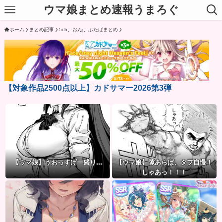
ウマ娘まとめ速報うまろぐ
ホーム
まとめ記事
5ch、おんj、ふたばまとめ
【対象作品2500点以上】カドサマー2026第3弾
【ウマ娘】うおっすげー盛り…
【ウマ娘】隙あらば、タフ自慢！
しゃあっ！！！