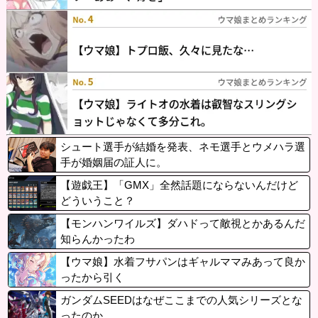
シュート選手が結婚を発表、ネモ選手とウメハラ選
手が婚姻届の証人に。
【遊戯王】「GMX」全然話題にならないんだけど
どういうこと？
【モンハンワイルズ】ダハドって敵視とかあるんだ
知らんかったわ
【ウマ娘】水着フサパンはギャルママみあって良か
ったから引く
ガンダムSEEDはなぜここまでの人気シリーズとな
ったのか