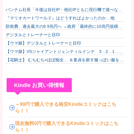
バンナム社長「今後は自社IP・他社IPともに現行機で遊べない
名作を積極的にリマスターしていく」他
『マリオカートワールド』はどうすればよかったのか…他
防衛費、過去最大の8.9兆円へ →政府「最終的に10兆円規模に
なる可能性」
デジタルとトレーナーと目印
【ウマ娘】デジタルとトレーナーと目印
【ウマ娘】VSジャイアントジェンティルドンナ 3…2…1…
GO!
【花騎士】 むちむち×ほぼ痴女… ＆童貞を穀す服っぽい服をき
たホウオウボクへの反応！！！
Kindle お買い得情報
～99円で購入できる格安Kindleコミックはこち
ら！！
現在無料0円で購入できるKindleコミックはこち
ら！！