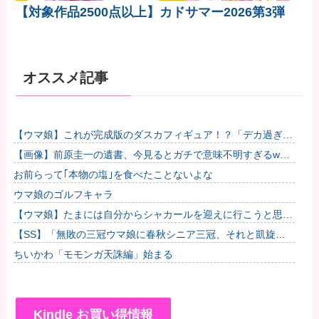
【対象作品2500点以上】カドサマー2026第3弾
オススメ記事
【ウマ娘】これが完成版のダスカフィギュア！？「デカ過ぎん
だろ…」他
【画像】前原圭一の遺書、今見るとガチで意味不明すぎるwww
他
お前らって｢本物の塩｣を食べたことないよな
ウマ娘のゴルフキャラ
【ウマ娘】たまには自分からシャカールを迎えに行こうと思う
ライツ博士
【SS】「無敗の三冠ウマ娘に春秋シニア三冠、それと凱旋門
で勝利したら結婚してもいいよ」と担当ウマ娘に発言した普通
ちいかわ「モモンガ天誅編」始まる
のトレー...
Kindle お買い得情報