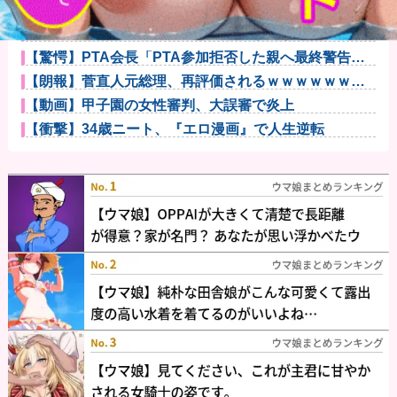
【動画】あのちゃん、また我々をシコらすｗｗｗｗｗ
ｗｗｗｗｗｗ...
【悲報】ワイのバイク、バッテリーが上がる他
【驚愕】PTA会長「PTA参加拒否した親へ最終警告。
こうなっ...
【朗報】菅直人元総理、再評価されるｗｗｗｗｗｗｗ
ｗｗｗｗｗｗ...
【動画】甲子園の女性審判、大誤審で炎上
【衝撃】34歳ニート、『エロ漫画』で人生逆転