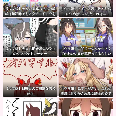
【ウマ娘】チムレ育成のサポカ編
【ウマ娘】ドイツと苫小牧どちら
成は短距離でもスタチヨドトウを
に住めばいいんだこれは…
編成するってマジ！？ 根性サポカ
を編成していた意味…
【ウマ娘】今日も絶好調なルラち
【ウマ娘】世間じゃなんか小さく
のクソボケトレーナー
てかわいい奴が流行ってるらしい
な？
【ウマ娘】日曜日のご機嫌な忠犬
【ウマ娘】見てください、これが
たち
主君に甘やかされる女騎士の姿で
す。