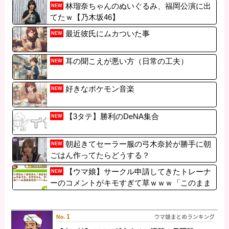
林瑠奈ちゃんのぬいぐるみ、福岡公演に出
NEW
てたｗ【乃木坂46】
最近彼氏にムカついた事
NEW
耳の聞こえが悪い方（日常の工夫）
NEW
好きなポケモン音楽
NEW
【3タテ】勝利のDeNA集合
NEW
朝起きてセーラー服の弓木奈於が勝手に朝
NEW
ごはん作ってたらどうする？
【ウマ娘】サークル申請してきたトレーナ
NEW
ーのコメントがキモすぎて草ｗｗｗ「このまま
成長したらどうなるんや…」