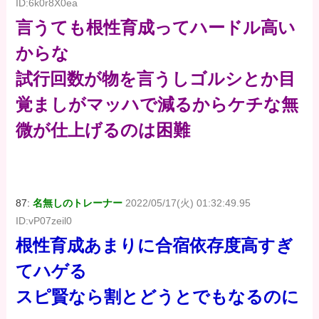
ID:6k0r8X0ea
言うても根性育成ってハードル高い
からな
試行回数が物を言うしゴルシとか目
覚ましがマッハで減るからケチな無
微が仕上げるのは困難
87:
名無しのトレーナー
2022/05/17(火) 01:32:49.95
ID:vP07zeil0
根性育成あまりに合宿依存度高すぎ
てハゲる
スピ賢なら割とどうとでもなるのに