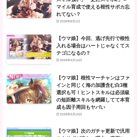
マイル育成で使える根性サポカ忘
れてない？
2026年8月1日
【ウマ娘】今回、逃げ先行で根性
入れる場合はハートじゃなくてス
テゴになるの？
2026年4月14日
【ウマ娘】根性マーチャンはファ
インと同じく海の加護含む白3種
選択も可！ヒントスキルは必須級
の短距離スキルを網羅してて本育
成も因子周回もヤバい
2026年4月10日
【ウマ娘】次のガチャ更新で汎用