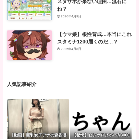
スタサポが来ない理由…流石に
ね？
2026年4月9日
【ウマ娘】根性育成…本当にこれ
スタミナ1200届くのだ…？
2026年4月8日
人気記事紹介
【動画】巨乳女子アナの森香澄
【驚愕】ピンサロとかいう3000