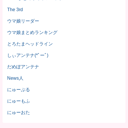
The 3rd
ウマ娘リーダー
ウマ娘まとめランキング
とろたまヘッドライン
しぃアンテナ(*ﾟーﾟ)
だめぽアンテナ
News人
にゅーぷる
にゅーもふ
にゅーおた