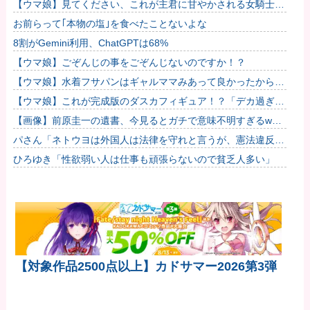
る。
【ウマ娘】見てください、これが主君に甘やかされる女騎士の
姿です。
お前らって｢本物の塩｣を食べたことないよな
8割がGemini利用、ChatGPTは68%
【ウマ娘】ごぞんじの事をごぞんじないのですか！？
【ウマ娘】水着フサパンはギャルママみあって良かったから引
く
【ウマ娘】これが完成版のダスカフィギュア！？「デカ過ぎん
だろ…」他
【画像】前原圭一の遺書、今見るとガチで意味不明すぎるwww
他
パさん「ネトウヨは外国人は法律を守れと言うが、憲法違反を
している高市には何も言わない」
ひろゆき「性欲弱い人は仕事も頑張らないので貧乏人多い」
【対象作品2500点以上】カドサマー2026第3弾