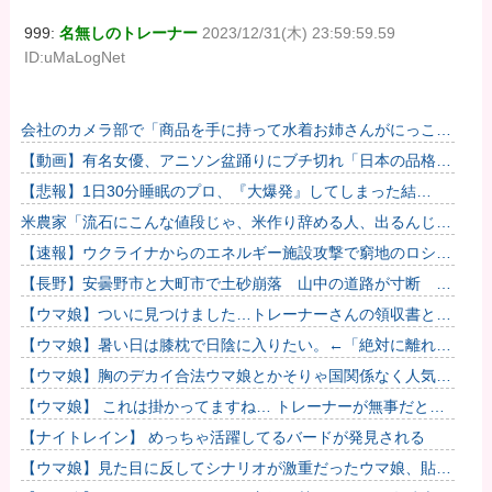
999:
名無しのトレーナー
2023/12/31(木) 23:59:59.59
ID:uMaLogNet
会社のカメラ部で「商品を手に持って水着お姉さんがにっこ
り」を撮影、だがお姉さんは素人アルバイトで親バレした結
【動画】有名女優、アニソン盆踊りにブチ切れ「日本の品格が
果……
落ちたと思いました」
【悲報】1日30分睡眠のプロ、『大爆発』してしまった結
果・・・・・
米農家「流石にこんな値段じゃ、米作り辞める人、出るんじゃ
ないかなあ？？」
【速報】ウクライナからのエネルギー施設攻撃で窮地のロシア
を韓国が助けていたことが判明「韓国で船積みの精製油3万ト
【長野】安曇野市と大町市で土砂崩落 山中の道路が寸断 宿
ンがロシ...
泊客や登山客など計400人近くが孤立か 土石流で橋が流され
【ウマ娘】ついに見つけました…トレーナーさんの領収書と給
たとの...
与明細！！
【ウマ娘】暑い日は膝枕で日陰に入りたい。←「絶対に離れた
くない場所だな」
【ウマ娘】胸のデカイ合法ウマ娘とかそりゃ国関係なく人気出
るわな
【ウマ娘】 これは掛かってますね… トレーナーが無事だとい
いのですが…
【ナイトレイン】 めっちゃ活躍してるバードが発見される
【ウマ娘】見た目に反してシナリオが激重だったウマ娘、貼