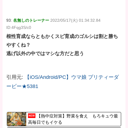
93:
名無しのトレーナー
2022/05/17(火) 01:34:32.84
ID:4Fqg3S/c0
根性育成ならともかくスピ育成のゴルシは割と勝ち
やすくね？
逃げ以外の中ではマシな方だと思う
引用元:
【iOS/Android/PC】ウマ娘 プリティーダ
ービー★5381
【熱中症対策】野菜を食え もろキュウ最
NEW
高毎日でもイケる