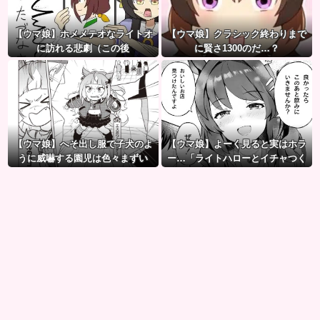
【ウマ娘】ホメメテオなライトオ
【ウマ娘】クラシック終わりまで
に訪れる悲劇（この後
に賢さ1300のだ…？
【ウマ娘】へそ出し服で子犬のよ
【ウマ娘】よーく見ると実はホラ
うに威嚇する園児は色々まずい
ー…「ライトハローとイチャつく
（ピスゴル）
スティルトレ漫画」