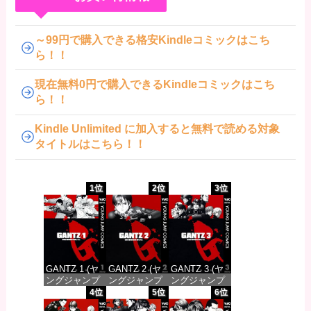
～99円で購入できる格安Kindleコミックはこち
ら！！
現在無料0円で購入できるKindleコミックはこち
ら！！
Kindle Unlimited に加入すると無料で読める対象
タイトルはこちら！！
1位
2位
3位
GANTZ 1 (ヤ
GANTZ 2 (ヤ
GANTZ 3 (ヤ
ングジャンプ
ングジャンプ
ングジャンプ
コミックス
コミックス
コミックス
4位
5位
6位
DIGITAL)
DIGITAL)
DIGITAL)