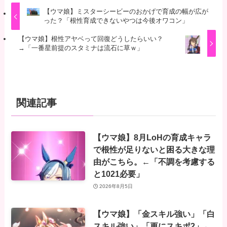
【ウマ娘】ミスターシービーのおかげで育成の幅が広が
った？「根性育成できないやつは今後オワコン」
【ウマ娘】根性アヤベって回復どうしたらいい？
→「一番星前提のスタミナは流石に草ｗ」
関連記事
【ウマ娘】8月LoHの育成キャラ
で根性が足りないと困る大きな理
由がこちら。←「不調を考慮する
と1021必要」
2026年8月5日
【ウマ娘】「金スキル強い」「白
スキル強い」「更にスキポ2」←