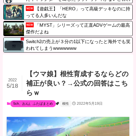
れてしまった…
【遊戯王】「HERO」って高級デッキなのに持
NEW
ってる人多いんだな
「MYST」シリーズって正直ADVゲームの最高
NEW
傑作だよね
Switch2の売上が３分の1以下になったと海外でも笑
われてしまうwwwwwww
【ウマ娘】根性育成するならどの
2022
補正が良い？→公式の回答はこち
5/18
らｗ
2022年5月19日
5ch、おんj、ふたばまとめ
根性