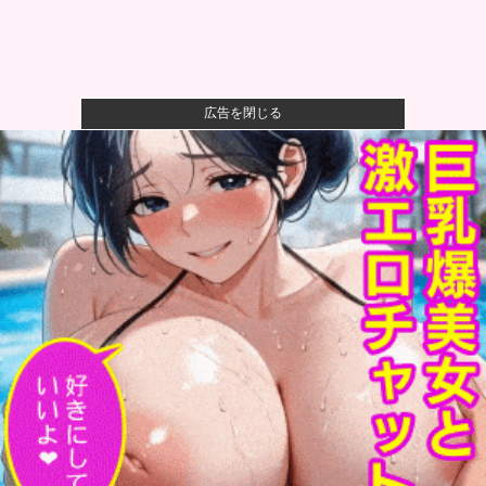
広告を閉じる
【悲報】坂口杏里を家に住ませてあげた結果ｗｗｗｗ
【衝撃】ジャンポケ斎藤の犯行、生々しすぎて勃起し
てしまうレベ...
【悲報】イオン、完全にヤケクソになるｗｗｗｗ
【速報】USスチール、1800億円の黒字
wwwwwwwwww...
【画像あり】お前らはこの「ラーメン+半チャーハン
+餃子」にい...
6千万円の韓国大統領の車を「安全」と絶賛した某メデ
ィア、高市...
【特攻隊員の本音】「ああァ、だまされちゃった。今
度生れる時は...
打球が顔面直撃の渡部聖弥、眼窩底骨折との診断他