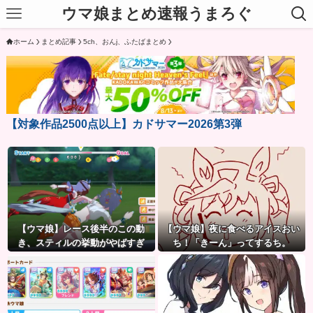
ウマ娘まとめ速報うまろぐ
ホーム
まとめ記事
5ch、おんj、ふたばまとめ
【対象作品2500点以上】カドサマー2026第3弾
【ウマ娘】レース後半のこの動
【ウマ娘】夜に食べるアイスおい
き、スティルの挙動がやばすぎ
ち！「きーん」ってするち。
る。