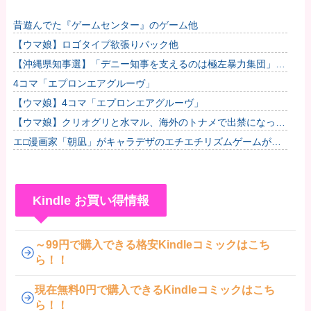
昔遊んでた『ゲームセンター』のゲーム他
【ウマ娘】ロゴタイプ欲張りパック他
【沖縄県知事選】「デニー知事を支えるのは極左暴力集団」発
言で大炎上ｗｗｗ
4コマ「エプロンエアグルーヴ」
【ウマ娘】4コマ「エプロンエアグルーヴ」
【ウマ娘】クリオグリと水マル、海外のトナメで出禁になって
しまう
エ□漫画家「朝凪」がキャラデザのエチエチリズムゲームが公
開。CVは人気同人声優「陽向葵ゅか」が担当
Kindle お買い得情報
～99円で購入できる格安Kindleコミックはこち
ら！！
現在無料0円で購入できるKindleコミックはこち
ら！！