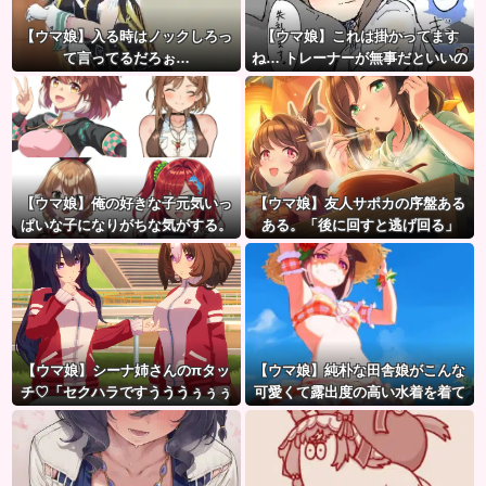
【ウマ娘】入る時はノックしろっ
【ウマ娘】これは掛かってます
て言ってるだろぉ…
ね… トレーナーが無事だといいの
ですが…
【ウマ娘】俺の好きな子元気いっ
【ウマ娘】友人サポカの序盤ある
ぱいな子になりがちな気がする。
ある。「後に回すと逃げ回る」
←「元気OPPAIの間違いだろ…」
【ウマ娘】シーナ姉さんのπタッ
【ウマ娘】純朴な田舎娘がこんな
チ♡「セクハラですうううぅぅぅ
可愛くて露出度の高い水着を着て
ぅぅぅ！！！！！！！」
るのがいいよね…