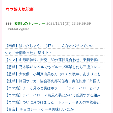
ウマ娘人気記事
999:
名無しのトレーナー
2023/12/31(木) 23:59:59.59
ID:uMaLogNet
【画像】はいだしょうこ（47）「こんなオバサンでいい
の…？」
シカ「全部喰った」 祭り中止
【クマ】山形新幹線に衝突 30分運転見合わせ、乗員乗客にけ
がなし
【悲報】乃木坂46レベルでもグループ卒業したら三流タレント
扱いになる
【悲報】大女優・小川真由美さん（86）の晩年、あまりにも闇
が深すぎる・・・・
【速報】韓国サッカー協会審判部関係者、責任転嫁「外国人審
判たちが先にマッサージを望んだ」
【ウマ娘】よーく見ると実はホラー…「ライトハローとイチャ
つくスティルトレ漫画」
【ウマ娘】ライトハロー × 島風衣装とかいう凶悪すぎる組み合
わせｗｗｗ「大変なことに…」
【ウマ娘】ついに見つけました…トレーナーさんの領収書と給
与明細！！
【百合】 チョコレートケーキ美味しい ほか