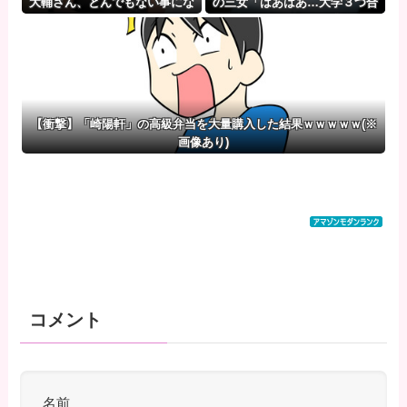
大輔さん、とんでもない事にな
の三女「はあはあ…大学３つ合
る…
格したぞ！！！」大学
「「「………」」」⇒！
【衝撃】「崎陽軒」の高級弁当を大量購入した結果ｗｗｗｗｗ(※
画像あり)
コメント
名前