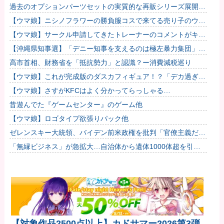
過去のオプションパーツセットの実質的な再販シリーズ展開止
まるの早すぎない？
【ウマ娘】ニシノフラワーの勝負服コスで来てる売り子のウマ
娘！？
【ウマ娘】サークル申請してきたトレーナーのコメントがキモ
すぎて草ｗｗｗ「このまま成長したらどうなるんや…」
【沖縄県知事選】「デニー知事を支えるのは極左暴力集団」発
言で大炎上ｗｗｗ
高市首相、財務省を「抵抗勢力」と認識？ー消費減税巡り
【ウマ娘】これが完成版のダスカフィギュア！？「デカ過ぎん
だろ…」
【ウマ娘】さすがKFCはよく分かってらっしゃる…
昔遊んでた『ゲームセンター』のゲーム他
【ウマ娘】ロゴタイプ欲張りパック他
ゼレンスキー大統領、バイデン前米政権を批判「官僚主義だっ
た」…迎撃ミサイルのライセンス生産不許可巡り！
「無縁ビジネス」が急拡大…自治体から遺体1000体超を引き
取る業者も
【対象作品2500点以上】カドサマー2026第3弾