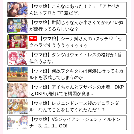
【ウマ娘】こんなにあった！？ ←「アヤベさ
んはトプロと “1” 差だぞ」
【ウマ娘】世間じゃなんか小さくてかわいい奴
が流行ってるらしいな？
【ウマ娘】シーナ姉さんのπタッチ♡「セ
NEW
クハラですうううぅぅぅぅぅ
ぅ！！！！！！！」
【ウマ娘】ダンツはウェイトレスの格好が1番
似合うよな。
【ウマ娘】何故フクキタルは何処に行ってもカ
ルトを形成してしまうのか
【ウマ娘】アイちゃんとフサパンの水着、DKP
IとDKPIが触れてる構図が良き…
【ウマ娘】レジェンドレース後のデュランダ
ル…なんてことをしてくれたんだ！？
【ウマ娘】VSジャイアントジェンティルドン
ナ 3…2…1…GO!