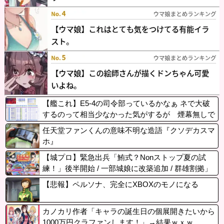
【艦これ】E5-4の司令部っているかなぁ ネで大破
するのって相当少なかった気がするが 煙幕無しで
任天堂ファンくんの意味不明な造語『クソデカスマ
ホ』
【城プロ】緊急出兵「鮪式？Nonストップ夏の試
練！」後半開始 / 一部城娘に改築追加 / 群雄割拠」
マップ更新など
【悲報】ペルソナ、完全にXBOXのモノになる
カノカリ作者「キャラの誕生日の個展開きたいから
1000万円クラファンします！」→結果ｗｘｗ