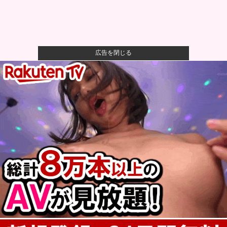
広告を閉じる
【画像】人工肛門の松本人志さん、最新の姿に心配の
声殺到…
【悲報】母親、息子を通して男の競争の厳しさを知る
ｗｗｗｗ
【悲報】八王子の夏祭り、衛生管理終わってた
【朗報】ハンターハンター最新話、ベンジャミンが覚
醒して主人公...
F1ルーキーシーズンに3年分の経験を積んだ感覚とメル
セデスの...
戦時中、複数の大学で輸血の人体実験…患者にウマな
ど動物の血使...
災害等のために高価なポータブル電源を用意、だが数
年で電源すら...
カープ選手の『副業禁止』を決断。オフのトークショ
ーやテレビ出...