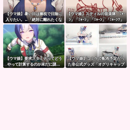
【ウマ娘】暑い日は膝枕で日陰に
【ウマ娘】スティルの音楽隊「ﾆｬｰ
入りたい。←「絶対に離れたくな
ﾝ」「ﾆｬｰﾝ」「ﾆｬｰﾝ」「ﾆｬｰﾝ?」
い場所だな」
【ウマ娘】要求スタミナってどう
【ウマ娘】コミケで配布予定だっ
やって計算するのか未だに謎…
た非公式グッズ「オグリキャップ
タマモクロスアクリル定規」意外
(?)な落とし穴により配布を撤回す
ることに…