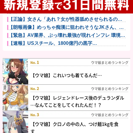
【画像】雛形あきこ（48）水着グラビア写真集発売へ
ｗｗｗｗｗ...
彼女「結婚したらバイク禁止ね」ワイ「なんでそれを
入籍日を決め...
【正論】女さん「あれ？女が性器舐めさせられるのっ
ておかしくね...
【朗報画像】めっちゃ痴漢に狙われそうなJKさん、痴
漢を逮捕ｗ...
【緊急】AV業界、ぶっ壊れ最強が現れインフレ 環境崩
壊ｗｗｗ...
【速報】USスチール、1800億円の黒字
wwwwwwwwww...