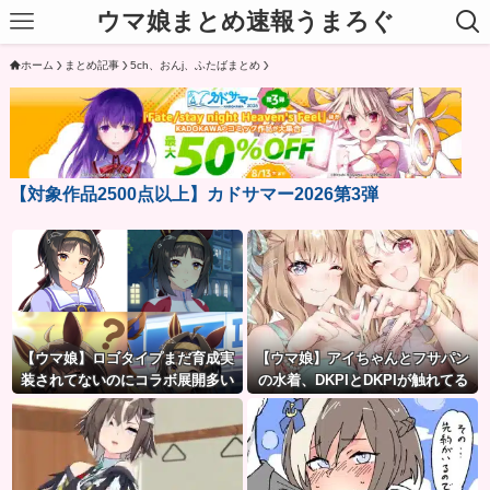
ウマ娘まとめ速報うまろぐ
ホーム
まとめ記事
5ch、おんj、ふたばまとめ
【対象作品2500点以上】カドサマー2026第3弾
【ウマ娘】ロゴタイプまだ育成実
【ウマ娘】アイちゃんとフサパン
装されてないのにコラボ展開多い
の水着、DKPIとDKPIが触れてる
よね
構図が良き…