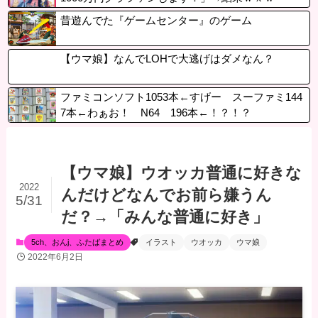
昔遊んでた『ゲームセンター』のゲーム
【ウマ娘】なんでLOHで大逃げはダメなん？
ファミコンソフト1053本←すげー スーファミ144
7本←わぁお！ N64 196本←！？！？
【ウマ娘】ウオッカ普通に好きな
2022
んだけどなんでお前ら嫌うん
5/31
だ？→「みんな普通に好き」
5ch、おんj、ふたばまとめ
イラスト
ウオッカ
ウマ娘
2022年6月2日