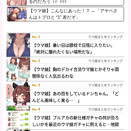
るのだろう（ﾃﾞｯｯｯ
【ウマ娘】こんなにあった！？ ←「アヤベさ
んはトプロと “1” 差だぞ」