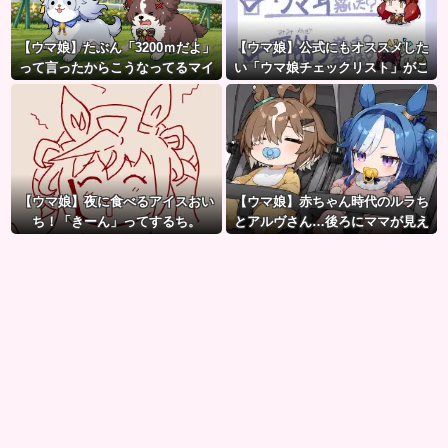
【ウマ娘】たぶん「3200ｍだよ」
【ウマ娘】公式にもオススメした
って言ったからこうなってるマイ
い「ウマ娘チェックリスト」がこ
ル犬
ちら。
【ウマ娘】夜に食べるアイスおい
【ウマ娘】赤ちゃん時代のルラち
ち！「きーん」ってするち。
とアルヴさん…後ろにママが見え
るな？