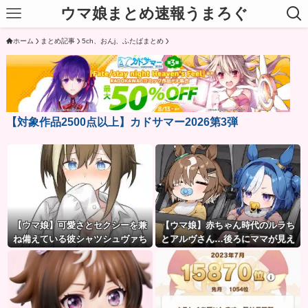
ウマ娘まとめ速報うまろぐ
ホーム
まとめ記事
5ch、おんj、ふたばまとめ
【対象作品2500点以上】カドサマー2026第3弾
【ウマ娘】可愛さとセクシーを兼
【ウマ娘】赤ちゃん時代のルラち
ね備えている彼シャツシュヴァち
とアルヴさん…後ろにママが見え
るな？