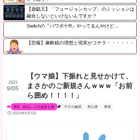
【遊戯王】「フュージョンカップ」のミッションは
融合しないといけないんですか？
Switchの『パワポケR』やってるんやけど…
【悲報】麻酔銃の理想と現実がコチラ・・・・・・
【ウマ娘】下振れと見せかけて、
2023
まさかのご新規さんｗｗｗ「お前
9/05
ら囲め！！！！」
5ch、おんj、ふたばまとめ
サポカ編成
初心者
新規
2023年9月5日