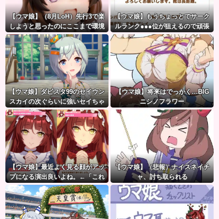
【ウマ娘】（8月LoH）先行3で楽
【ウマ娘】もうちょっとでサーク
しようと思ったのにここまで環境
ルランク●●●位が狙えるので頑張
が変わるとは思わなかったのだ…
りましょう。← これ
【ウマ娘】ダビスタ99のセイウン
【ウマ娘】将来はでっかく…BIG
スカイの次ぐらいに強いセイちゃ
ニシノフラワー
ん。
【ウマ娘】最近よく見る顔がアッ
【ウマ娘】（悲報）ナイスネイチ
プになる演出良いよね。←「これ
ャ、討ち取られる
とかこれとか…」