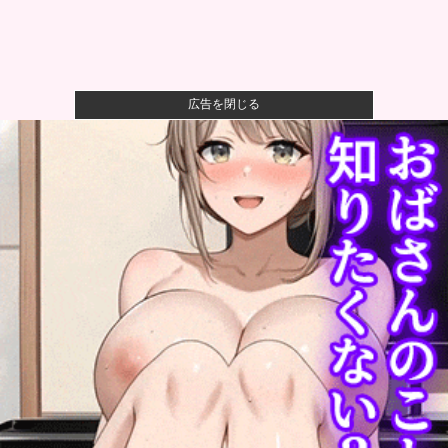
広告を閉じる
【画像】かつて天下を獲っていたYouTuberの現在ｗｗ
ｗｗ
【速報】熊本イオンモール、爆発の原因は『これ』の
可能性
【衝撃】ワイのパッパ、会社でナンバーツーになった
結果ｗｗｗｗ...
可愛すぎるおむすび屋さん（28）、新店舗に4000万円
クラフ...
【悲報】ラッパーさん、札束披露するもネット民から
「新社会人の...
X民「クレーンゲームで飲むヨーグルト取れた！ちゃん
と冷蔵庫で...
広陵高校〝暴力問題〟中井監督が謝罪。野球部巡り昨
年退任「深く...
【速報】熊本県知事、オールドメディアの被災者、遺
族への取材に...