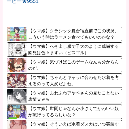
ービー★9551
【ウマ娘】クラシック夏合宿直前でこの状況、
こういう時はラーメン食べてもいいのかな？
【ウマ娘】へそ出し服で子犬のように威嚇する
園児は色々まずい（ピスゴル）
【ウマ娘】気づけばこのゲームなんも分からん
のだ。
【ウマ娘】ちゃんとキャラに合わせた水着を考
えるのって大変だよね。
【ウマ娘】ふわふわアヤベさんの見たことない
表情ｗｗｗ
【ウマ娘】世間じゃなんか小さくてかわいい奴
が流行ってるらしいな？
【ウマ娘】そういえば水着ダスカはいつ実装す