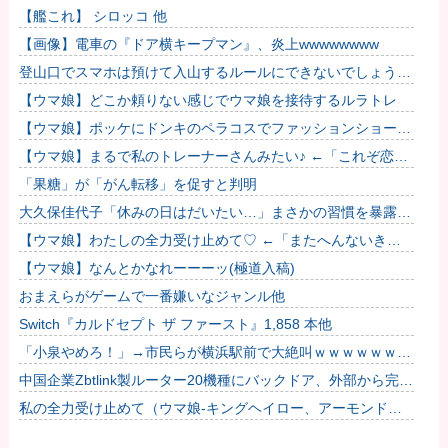
のがふえてる…」
【艦これ】 シロッコ 他
【画像】電車の『ドア横キープマン』、炎上wwwwwwww
登山口でスマホは預けて入山するルールにできないでしょう
か？山はそれほどの覚悟で入る場所だと思うのです
【ウマ娘】どこか頼りない感じでウマ娘を接待するルラトレ
【ウマ娘】ポッケにドンキのペラコスでファッションショーし
てほしい…
【ウマ娘】まるで私のトレーナーさんみたい♪ ←「これぞ恋愛
強者スペ一族…」
「果糖」が「がん転移」を促すと判明
大久保佳代子「休みの日はだいたい…」まさかの習慣を暴露ｗ
ｗｗ
【ウマ娘】わたしの全力受け止めて♡ ←「またへんないきも
のがふえてる…」
【ウマ娘】なんとかなれーーーッ(極道入稿)
おまえらがゲームで一番嫌いなジャンル他
Switch『カルドセプト ザ ファースト』1,858 本他
「小泉やめろ！」→市民らが横浜駅前で大絶叫ｗｗｗｗｗｗｗ
ｗ
中国企業Zbtlink製ルーター20機種にバックドア、外部から完全
制御のおそれ！
私の全力受け止めて（ウマ娘-キングヘイロー、アーモンドア
イ、フサイチパンドラ、ラインクラフト）