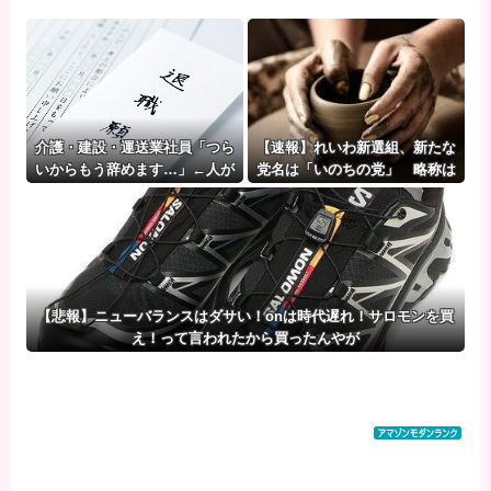
介護・建設・運送業社員「つら
【速報】れいわ新選組、新たな
いからもう辞めます…」←人が
党名は「いのちの党」 略称は
辞めすぎて倒産する会社が5年連
「いのち」 [135853815]
続増加WWWWWWWWWWW
【悲報】ニューバランスはダサい！onは時代遅れ！サロモンを買
え！って言われたから買ったんやが