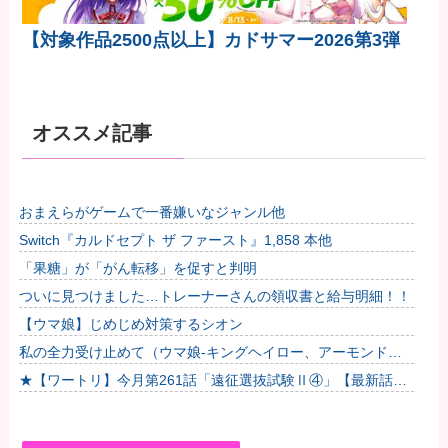
【対象作品2500点以上】カドサマー2026第3弾
オススメ記事
おまえらがゲームで一番嫌いなジャンル他
Switch『カルドセプト ザ ファースト』1,858 本他
「果糖」が「がん転移」を促すと判明
ついに見つけました…トレーナーさんの領収書と給与明細！！
【ウマ娘】じめじめ対策するシオン
私の全力受け止めて（ウマ娘-キングヘイロー、アーモンドア
イ、フサイチパンドラ、ラインクラフト）
★【ワートリ】今月第261話「遠征選抜試験Ⅱ④」【最新話コ
メント用】