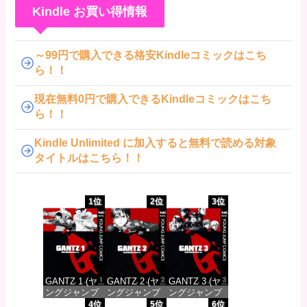
Kindle お買い得情報
～99円で購入できる格安Kindleコミックはこち
ら！！
現在無料0円で購入できるKindleコミックはこち
ら！！
Kindle Unlimited に加入すると無料で読める対象
タイトルはこちら！！
1位
2位
3位
GANTZ 1 (ヤ
GANTZ 2 (ヤ
GANTZ 3 (ヤ
ングジャンプ
ングジャンプ
ングジャンプ
コミックス
コミックス
コミックス
4位
5位
6位