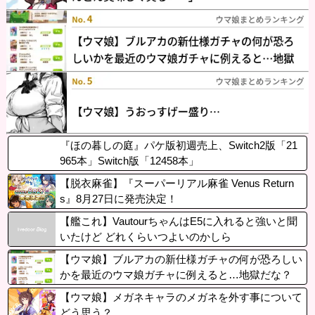
『ほの暮しの庭』パケ版初週売上、Switch2版「21
965本」Switch版「12458本」
【脱衣麻雀】『スーパーリアル麻雀 Venus Return
s』8月27日に発売決定！
【艦これ】VautourちゃんはE5に入れると強いと聞
いたけど どれくらいつよいのかしら
【ウマ娘】ブルアカの新仕様ガチャの何が恐ろしい
かを最近のウマ娘ガチャに例えると…地獄だな？
【ウマ娘】メガネキャラのメガネを外す事について
どう思う？