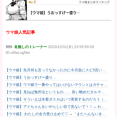
ウマ娘人気記事
999:
名無しのトレーナー
2023/12/31(木) 23:59:59.59
ID:uMaLogNet
【ウマ娘】先月何も言ってなかったのに今月急にスピ3言い出
したのが怪しいよな。
【ウマ娘】うおっすげー盛り…
【ウマ娘】ウマ娘で一番やってはいけないマウントはガチャで
も育成でもグッズでもなく、これ。
【ウマ娘】見ねば無作法というもの…… 良い眺めだタルマ
エ…（殴
【ウマ娘】そういえば水着ダスカはいつ実装するのだろう（ﾃﾞ
ｯｯｯ
【ウマ娘】アイちゃんをいやらしい目で見ないで！！→ わか
りました…
【ウマ娘】 わたしの全力受け止めて♡ ←「またへんないきも