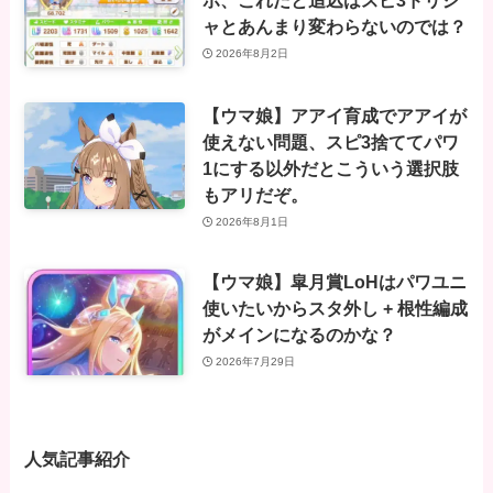
ポ、これだと追込はスピ3ドリジ
ャとあんまり変わらないのでは？
2026年8月2日
【ウマ娘】アアイ育成でアアイが
使えない問題、スピ3捨ててパワ
1にする以外だとこういう選択肢
もアリだぞ。
2026年8月1日
【ウマ娘】皐月賞LoHはパワユニ
使いたいからスタ外し + 根性編成
がメインになるのかな？
2026年7月29日
人気記事紹介