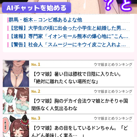
『るろうに剣心』読んでるんやけど、二重の極みの理
屈が理解出来...
彼氏「ごま油がないと香りがしないだろ。ごま油買い
な！それと、...
群馬・栃木←コンビ感あるよな他
【悲報】大学生の頃に出会った小学生と結婚した男、
めちゃくちゃ...
【速報】専門家「イオンモール熊本の爆心地に”こんな
もの”があ...
【警告】社会人「スムージーにキウイ皮ごと入れよ。
これ美容にい...