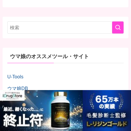
ウマ娘のオススメツール・サイト
U-Tools
ウマ娘DB
スタミナ計算機
レシート因子メーカー
ウマ娘 情報 まとめ 置き場