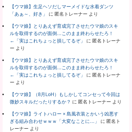
【ウマ娘】生足ヘソだしマーメイドな水着ダンツ
「あぁ～、好き」
に
匿名トレーナー
より
【ウマ娘】とりあえず育成完了させたウマ娘のスキ
ルを取得するのが面倒…このまま終わらせたろ！
←「実はこれちょっと損してるぞ」
に
匿名トレーナ
ー
より
【ウマ娘】とりあえず育成完了させたウマ娘のスキ
ルを取得するのが面倒…このまま終わらせたろ！
←「実はこれちょっと損してるぞ」
に
匿名トレーナ
ー
より
【ウマ娘】（8月LoH）もしかしてコンセって今回は
微妙スキルだったりするか？
に
匿名トレーナー
より
【ウマ娘】ライトハロー × 島風衣装とかいう凶悪す
ぎる組み合わせｗｗｗ「大変なことに…」
に
匿名ト
レーナー
より