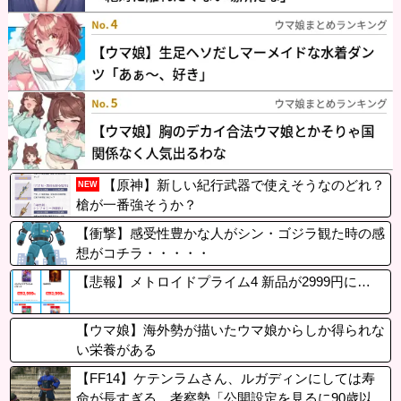
【原神】新しい紀行武器で使えそうなのどれ？
NEW
槍が一番強そうか？
【衝撃】感受性豊かな人がシン・ゴジラ観た時の感
想がコチラ・・・・・
【悲報】メトロイドプライム4 新品が2999円に…
【ウマ娘】海外勢が描いたウマ娘からしか得られな
い栄養がある
【FF14】ケテンラムさん、ルガディンにしては寿
命が長すぎる。考察勢「公開設定を見るに90歳以