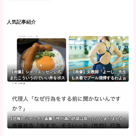
人気記事紹介
【画像】シャウエッセン公式、
【画像】女教師「よーし、先生
またこういうのでいい丼をポス
も水着でプール清掃するわよぉ
トｗｗｗ
ー♥」ﾑﾁﾑﾁ
【悲報】ジャンポケ斎藤「性行為の許諾は取ったことありません」