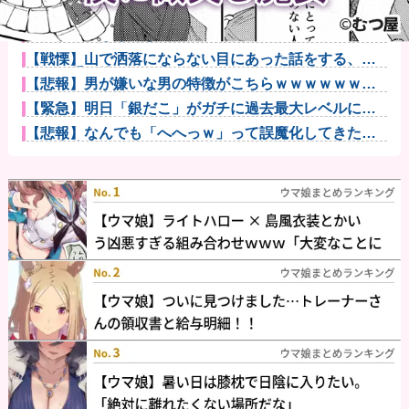
フリマ民「あと500円値下げ出来ませんか」ワイ「ほ～
い購入ｗ...
【画像】ごきげんな朝飯だ･･･他
【戦慄】山で洒落にならない目にあった話をする、オ
カルト系で他
【悲報】男が嫌いな男の特徴がこちらｗｗｗｗｗｗｗ
ｗｗｗ
【緊急】明日「銀だこ」がガチに過去最大レベルに混
みそうwww...
【悲報】なんでも「へへっｗ」って誤魔化してきたワ
イの末路がこ...