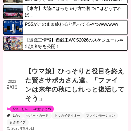
上、本人ではなく息子じゃないとおかしい」
【東方】大陸にはっちゃけ方で勝つにはどうすれ
ば…
PS5がこのまま終わると思ってるやつwwwwww
【遊戯王情報】遊戯王WCS2026のスケジュールや
出演者等を公開！
【ウマ娘】ひっそりと役目を終え
た賢さサポカさん達。「ファイ
2023
9/05
ンは来年の秋にしれっと復活して
そう」
5ch、おんj、ふたばまとめ
L'Arc
サポートカード
トウカイテイオー
ファインモーション
賢さタイプ
2023年9月5日