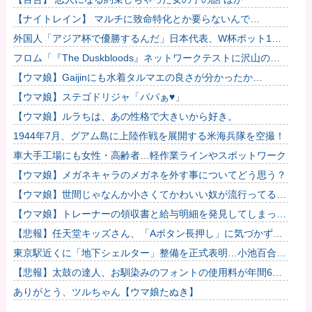
【ナイトレイン】 マルチに致命特化とか要らないんで…
外国人「アジア杯で優勝するんだ」日本代表、W杯ポット1入
りに現実味!?2030大会で出場枠「64」なら追い風に！アメリ
フロム「『The Duskbloods』ネットワークテストに沢山のご
カ...
応募をいただき誠にありがとうございました｡」
【ウマ娘】Gaijinにも水着タルマエの良さが分かったか…
【ウマ娘】ステゴドリジャ「パパぁ♥」
【ウマ娘】ルラちは、あの性格で大きいから好き。
1944年7月、グアム島に上陸作戦を展開する米海兵隊を空撮！
車大手工場にも女性・高齢者…軽作業ラインやスポットワーク
【ウマ娘】メガネキャラのメガネを外す事についてどう思う？
【ウマ娘】世間じゃなんか小さくてかわいい奴が流行ってるら
しいな？
【ウマ娘】トレーナーの領収書と給与明細を発見してしまった
トプロ他
【悲報】任天堂キッズさん、「Aボタン長押し」に気づかず任
天堂に修正させてしまう他
東京駅近くに「地下シェルター」整備を正式表明…小池百合子
知事「多くの方が滞在、施設整備の効果高い」
【悲報】太鼓の達人、お馴染みのフォントの使用料が年間6万
から年間320万になったので変更に
ありがとう、ツルちゃん【ウマ娘たぬき】