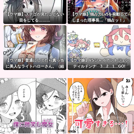
【ウマ娘】ステゴが見たことない
【ウマ娘】独占力Lv5を発動して
目をしてる………
しまった理事長…「独占ッ！」
【ウマ娘】普通にしてたら真っ当
【ウマ娘】VSジャイアントジェン
に美人なライトハローさん。（結
ティルドンナ 3…2…1…GO!
局飲んでしまう）