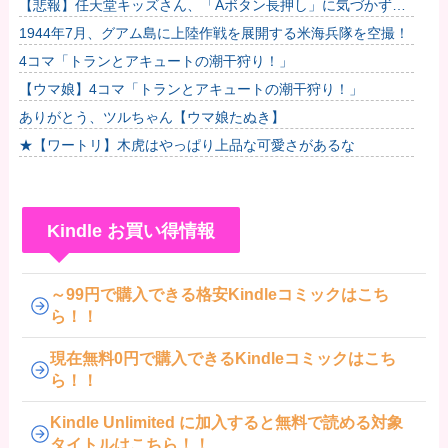
【悲報】任天堂キッズさん、「Aボタン長押し」に気づかず任
天堂に修正させてしまう他
1944年7月、グアム島に上陸作戦を展開する米海兵隊を空撮！
4コマ「トランとアキュートの潮干狩り！」
【ウマ娘】4コマ「トランとアキュートの潮干狩り！」
ありがとう、ツルちゃん【ウマ娘たぬき】
★【ワートリ】木虎はやっぱり上品な可愛さがあるな
Kindle お買い得情報
～99円で購入できる格安Kindleコミックはこち
ら！！
現在無料0円で購入できるKindleコミックはこち
ら！！
Kindle Unlimited に加入すると無料で読める対象
タイトルはこちら！！