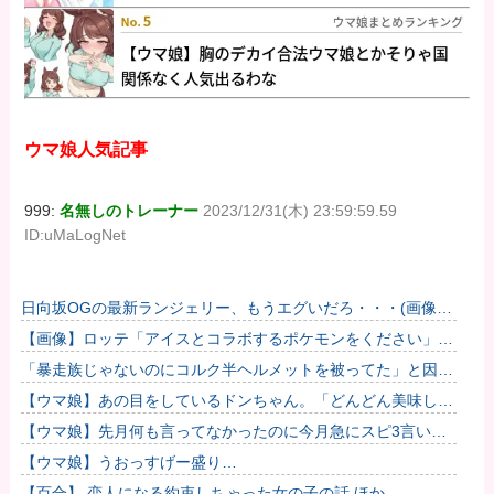
ウマ娘人気記事
999:
名無しのトレーナー
2023/12/31(木) 23:59:59.59
ID:uMaLogNet
日向坂OGの最新ランジェリー、もうエグいだろ・・・(画像ど
ーん)
【画像】ロッテ「アイスとコラボするポケモンをください」ポ
ケモン公式「しょうがねえなぁ」
「暴走族じゃないのにコルク半ヘルメットを被ってた」と因縁
つけて暴行 少年らと父親(37)逮捕
【ウマ娘】あの目をしているドンちゃん。「どんどん美味しく
実る…♡」
【ウマ娘】先月何も言ってなかったのに今月急にスピ3言い出
したのが怪しいよな。
【ウマ娘】うおっすげー盛り…
【百合】 恋人になる約束しちゃった女の子の話 ほか