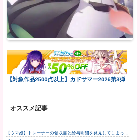
【対象作品2500点以上】カドサマー2026第3弾
オススメ記事
【ウマ娘】トレーナーの領収書と給与明細を発見してしまった
トプロ他