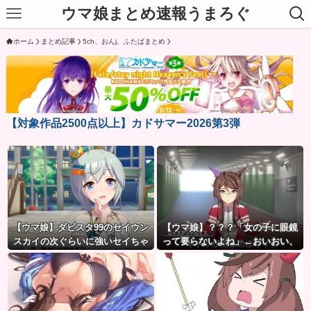
ウマ娘まとめ速報うまろぐ
ホーム
まとめ記事
5ch、おんj、ふたばまとめ
【対象作品2500点以上】カドサマー2026第3弾
【ウマ娘】ダビスタ99のセイウン
【ウマ娘】？？？「女の子に眼鏡
スカイの次ぐらいに強いセイちゃ
って要らないよね」←おいおい、
ん。
こいつ●ぬぞ…