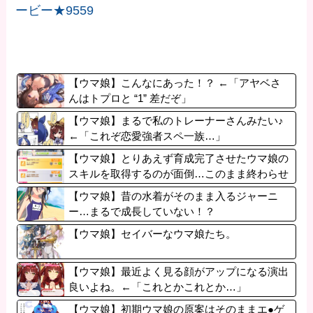
ービー★9559
【ウマ娘】こんなにあった！？ ←「アヤベさ
んはトプロと “1” 差だぞ」
【ウマ娘】まるで私のトレーナーさんみたい♪
←「これぞ恋愛強者スペ一族…」
【ウマ娘】とりあえず育成完了させたウマ娘の
スキルを取得するのが面倒…このまま終わらせ
たろ！ ←「実はこれちょっと損してるぞ」
【ウマ娘】昔の水着がそのまま入るジャーニ
ー…まるで成長していない！？
【ウマ娘】セイバーなウマ娘たち。
【ウマ娘】最近よく見る顔がアップになる演出
良いよね。←「これとかこれとか…」
【ウマ娘】初期ウマ娘の原案はそのままエ●ゲ