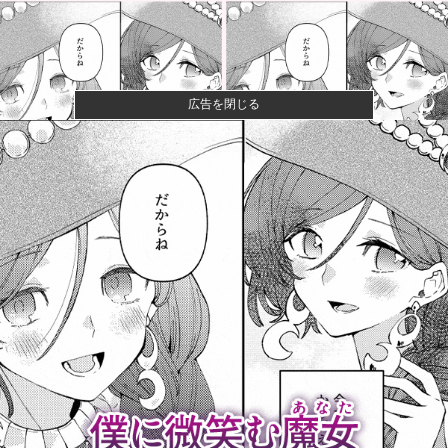
広告を閉じる
【画像】咲-saki-作者、ようやく『奇乳』に気付くｗｗ
ｗｗ
【画像】漫画家・桂正和、最新のパンツ＆お尻のイラ
スト投稿にネ...
【悲報】ショートスリーパー堀さん、対面で高須幹弥
にブチギレる...
【衝撃】きゃりーぱみゅぱみゅ 本名をさらりと告白
【食料自給率】過去最低37% 25年度、コメ消費減響
く他
【衝撃】テレビ大好き高齢者のテレビ離れ、遂に始ま
る…他
【悲報】元TOKIO長瀬智也さん、バイク写真を投稿す
るも女子...
【高校野球】甲子園 初ジャッジの女性審判・佐藤加
奈さん、自ら...