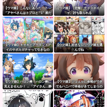
【ウマ娘】こんなにあった！？ ←
【ウマ娘】（悲報）ナイスネイチ
「アヤベさんはトプロと “1” 差だ
ャ、討ち取られる
ぞ」
【ウマ娘】キセキとアーモンドア
【ウマ娘】好きなロリウマ娘を選
イのサポカガチャって引きなの
んでね
だ？
【ウマ娘】ハロン棒！ハロン棒に
【ウマ娘】ジュエルに余裕ができ
見えませんか！ ←「アイさん…静
てもハニバで本命がきてしまうの
かに…」
だ。