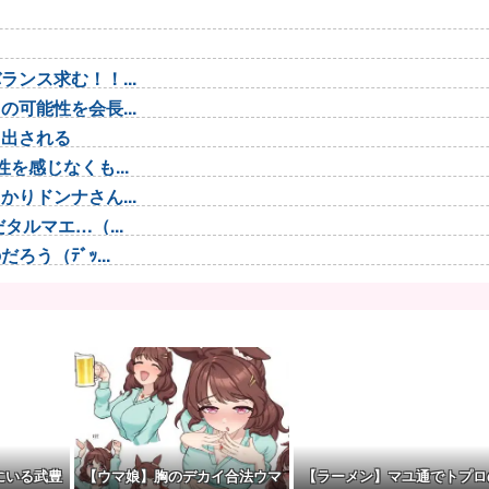
ンス求む！！...
可能性を会長...
し出される
を感じなくも...
りドンナさん...
ルマエ…（...
う（ﾃﾞｯ...
 わかりま...
で救助されて...
ブラ...
てしまう…
くていい」私...
一変させた」
にいる武豊
【ウマ娘】胸のデカイ合法ウマ
【ラーメン】マユ通でトプロ