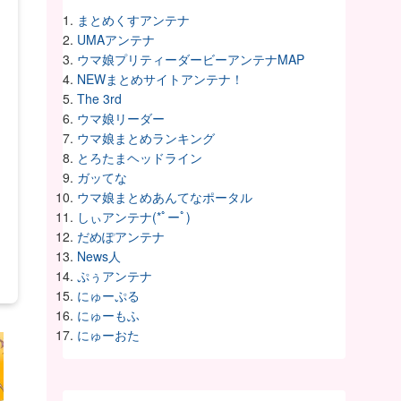
まとめくすアンテナ
UMAアンテナ
ウマ娘プリティーダービーアンテナMAP
NEWまとめサイトアンテナ！
The 3rd
ウマ娘リーダー
ウマ娘まとめランキング
とろたまヘッドライン
ガッてな
ウマ娘まとめあんてなポータル
しぃアンテナ(*ﾟーﾟ)
だめぽアンテナ
News人
ぷぅアンテナ
にゅーぷる
にゅーもふ
にゅーおた