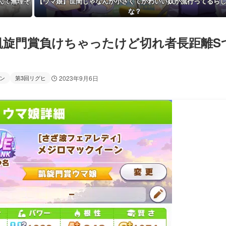
んて無理そ
【ウマ娘】世間じゃなんか小さくてかわいい奴が流行ってるら
な？
凱旋門賞負けちゃったけど切れ者長距離S
ン
第3回リグヒ
2023年9月6日