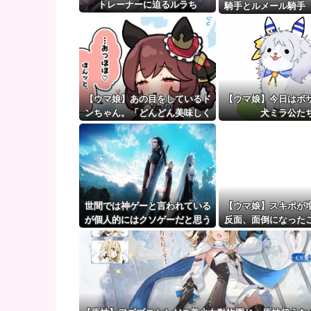
【画像】ラノベ作家（52）「新作ラブコメ書いたぞ！
トレーナーに迫るルラち
騎手とルメール騎手
【ウマ娘】（審議）無凸ブーケと完凸シャカール、中
かしくね？
【ウマ娘】覚醒Lv6、7の解放が今後2か月置きに実装
【ウマ娘】あの目をしているド
【ウマ娘】今日はボ
ンちゃん。「どんどん美味しく
犬ミラ公た
実る…♡」
世間では神ゲーと言われている
【ウマ娘】スキポが
が個人的にはクソゲーだと思う
反面、面倒になった
ゲーム挙げてけ