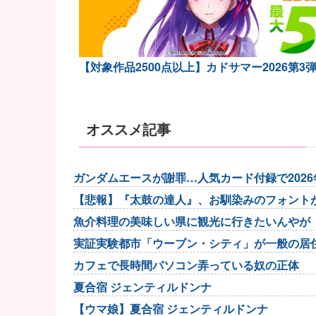
【対象作品2500点以上】カドサマー2026第3
オススメ記事
ガンダムエースが謝罪…人気カード付録で202
【悲報】『太鼓の達人』、お馴染みのフォント
魚介料理の美味しい県に観光に行きたいんやが
実証実験都市「ウーブン・シティ」が一般の居
カフェで長時間パソコン弄っている奴の正体
夏合宿 ジェンティルドンナ
【ウマ娘】夏合宿 ジェンティルドンナ