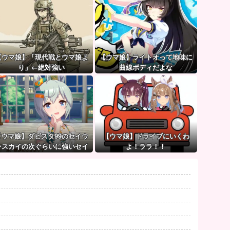
【ウマ娘】「現代戦とウマ娘よ
【ウマ娘】ライトオって地味に
り」←絶対強い
曲線ボディだよな
【ウマ娘】ダビスタ99のセイウ
【ウマ娘】ドライブにいくわ
ンスカイの次ぐらいに強いセイ
よ！ララ！！
ちゃん。