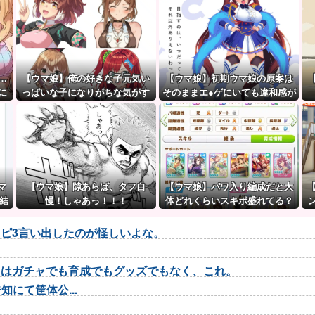
…
【ウマ娘】俺の好きな子元気い
【ウマ娘】初期ウマ娘の原案は
に
っぱいな子になりがちな気がす
そのままエ●ゲにいても違和感が
る。←「元気OPPAIの間違いだ
ないんだ。
ろ…」
マ
【ウマ娘】隙あらば、タフ自
【ウマ娘】パワ入り編成だと大
結
慢！しゃあっ！！！
体どれくらいスキポ盛れてる？
ピ3言い出したのが怪しいよな。
トはガチャでも育成でもグッズでもなく、これ。
にて筐体公...