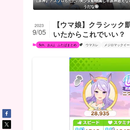
【原神】アズプロもただの美少女動物園じゃ原神超えな
うだな🤪
【ウマ娘】クラシック
2023
9/05
いたからこれでいい？
5ch、おんj、ふたばまとめ
ウマスレ
メジロマックイー