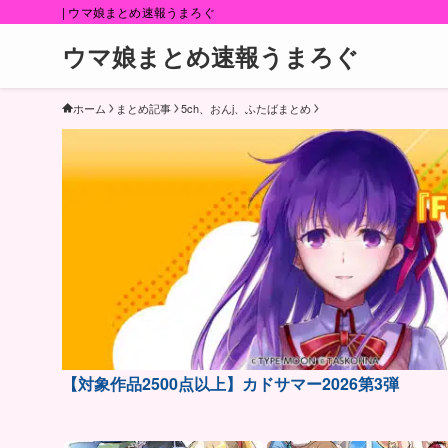
| ウマ娘まとめ速報うまろぐ
ウマ娘まとめ速報うまろぐ
ホーム
まとめ記事
5ch、おんj、ふたばまとめ
【対象作品2500点以上】カドサマー2026第3弾