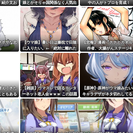
ｗ」X民「...
 紹介文お
娘とかそりゃ国関係なく人気出
中の人がトプロを育成！
距離先行編成...
るわな
予定！第...
サボサな忠
【ウマ娘】暑い日は膝枕で日陰
【悲報】漫画『ナナとカオル
ち
に入りたい。←「絶対に離れた
作者、大腸がんステージ4
くない場所だな」
増えてきた
【雑談】ウマスレで語るインタ
【原神】原神がウマ娘みたい
こともある
ーネット老人会ｗｗｗ この話題
キャラデザがネタ切れしてる
についていけないってマ
か言ってる奴いるんだが、そ
ジ…！？
なの？