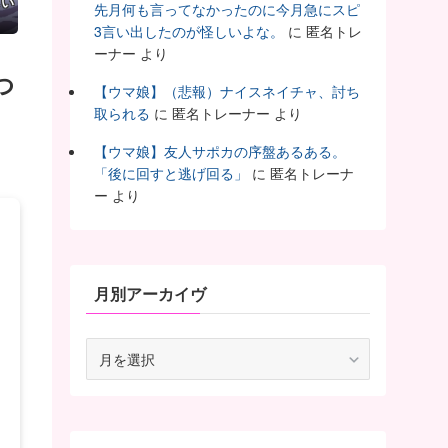
しい
先月何も言ってなかったのに今月急にスピ
3言い出したのが怪しいよな。
に
匿名トレ
ーナー
より
つ
【ウマ娘】（悲報）ナイスネイチャ、討ち
取られる
に
匿名トレーナー
より
【ウマ娘】友人サポカの序盤あるある。
「後に回すと逃げ回る」
に
匿名トレーナ
ー
より
月別アーカイヴ
月
別
ア
ー
カ