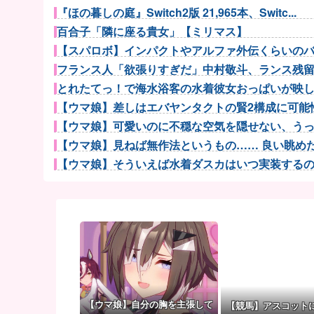
『ほの暮しの庭』Switch2版 21,965本、Switc...
百合子「隣に座る貴女」【ミリマス】
【スパロボ】インパクトやアルファ外伝くらいのバラ
フランス人「欲張りすぎだ」中村敬斗、ランス残留の
とれたてっ！で海水浴客の水着彼女おっぱいが映
【ウマ娘】差しはエバヤンタクトの賢2構成に可能性
【ウマ娘】可愛いのに不穏な空気を隠せない、うっか
【ウマ娘】見ねば無作法というもの…… 良い眺めだタ
【ウマ娘】そういえば水着ダスカはいつ実装するのだろ
【ウマ娘】アイちゃんをいやらしい目で見ないで！！→
増水した川に取り残されたアライグマ、パドルボード
【Liella!】「始まりは君の空」をライブで見る度【ラ
パチンコ配信者さん、ミスでSEEDをパンクさせ
【beatmania IIDX】(26/08/06)「Spa...
彼氏「俺の親は毒親。だから結婚しても一切関わらな
サカナ山口、アジカン後藤「BUMPが邦ロックを
【ウマ娘】自分の胸を主張して
【競馬】アスコット