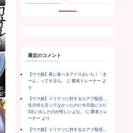
』
最近のコメント
【ウマ娘】夜に食べるアイスおいち！「き
ーん」ってするち。
に
匿名トレーナー
よ
り
に
と
【ウマ娘】イリテツに対するエアプ疑惑…
う
先月何も言ってなかったのに今月急にスピ
3言い出したのが怪しいよな。
に
匿名トレ
ーナー
より
【ウマ娘】イリテツに対するエアプ疑惑…