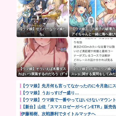
【ウマ娘】セイバーなウマ娘た
【ウマ娘】この親子の破壊力
ち。
アイちゃんと一緒に海へ遊び
行きたい人生だった。
【ウマ娘】そういえば水着ダス
【ウマ娘】onjAIにウマ娘(ウ
カはいつ実装するのだろう（ﾃﾞｯ
スレ)に関する質問をしてみた
ｯｯ
果が草ｗｗｗ
【ウマ娘】先月何も言ってなかったのに今月急にス
【ウマ娘】うおっすげー盛り…
【ウマ娘】ウマ娘で一番やってはいけないマウン
【新台】山佐「スマスロゼーガペインETR」販売告知
伊藤裕樹、次戦勝利でタイトルマッチへ