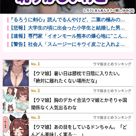
【悲報】明日花キララさん、専門家からあまりにも非
情な一言を告...
巨乳インフルエンサー「20歳でアルファード一括で買
えちゃう私...
『るろうに剣心』読んでるんやけど、二重の極みの理
屈が理解出来...
【悲報】大学生の頃に出会った小学生と結婚した男、
めちゃくちゃ...
【速報】専門家「イオンモール熊本の爆心地に”こんな
もの”があ...
【警告】社会人「スムージーにキウイ皮ごと入れよ。
これ美容にい...