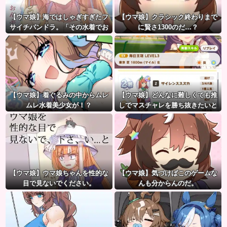
【ウマ娘】海ではしゃぎすぎたフ
【ウマ娘】クラシック終わりまで
サイチパンドラ。「その水着でお
に賢さ1300のだ…？
んぶはマズイ…」
【ウマ娘】着ぐるみの中からムレ
【ウマ娘】どんなに難しくても推
ムレ水着美少女が！？
しでマスチャレを勝ち抜きたいと
か眩しすぎるだろ…
【ウマ娘】ウマ娘ちゃんを性的な
【ウマ娘】気づけばこのゲームな
目で見ないでください。
んも分からんのだ。