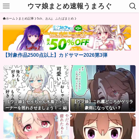
ウマ娘まとめ速報うまろぐ
ホーム
まとめ記事
5ch、おんj、ふたばまとめ
【対象作品2500点以上】カドサマー2026第3弾
【ウマ娘】セイちゃん水着でトレ
【ウマ娘】これ霧どころがゲリラ
ーナーを照れさせましょう！→ 結
豪雨になってない？
果