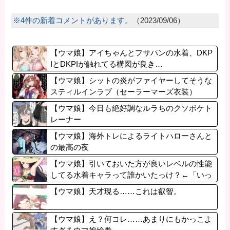
※4件の新着コメントがあります。
（2023/09/06）
【ウマ娘】アイちゃんとフサパンの水着、DKP
IとDKPIが触れてる構図が良き…
【ウマ娘】シットの炎がファイヤーしてそうな
スティルインラブ（セーラーマーズ衣装）
【ウマ娘】今日も絶好調なルラちのクソボケト
レーナー
【ウマ娘】海外トレによるライトハローさんと
の最高の夜
【ウマ娘】引いておいた方が良いレベルの性能
してる水着キャラって誰かいたっけ？←「いっ
ぱいいるぞ」
【ウマ娘】天才現る……これは叡智。
【ウマ娘】え？何コレ……あまりにもかっこよ