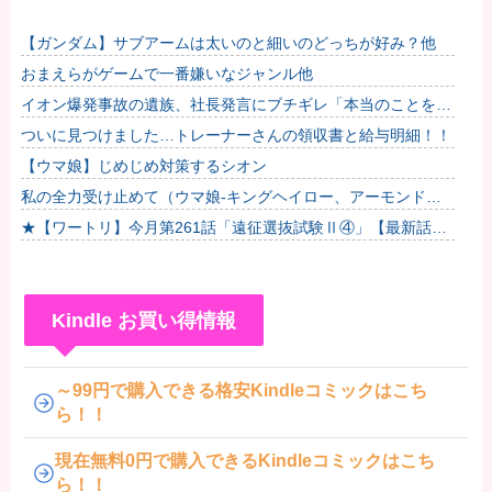
【ガンダム】サブアームは太いのと細いのどっちが好み？他
おまえらがゲームで一番嫌いなジャンル他
イオン爆発事故の遺族、社長発言にブチギレ「本当のことを話
して」
ついに見つけました…トレーナーさんの領収書と給与明細！！
【ウマ娘】じめじめ対策するシオン
私の全力受け止めて（ウマ娘-キングヘイロー、アーモンドア
イ、フサイチパンドラ、ラインクラフト）
★【ワートリ】今月第261話「遠征選抜試験Ⅱ④」【最新話コ
メント用】
Kindle お買い得情報
～99円で購入できる格安Kindleコミックはこち
ら！！
現在無料0円で購入できるKindleコミックはこち
ら！！