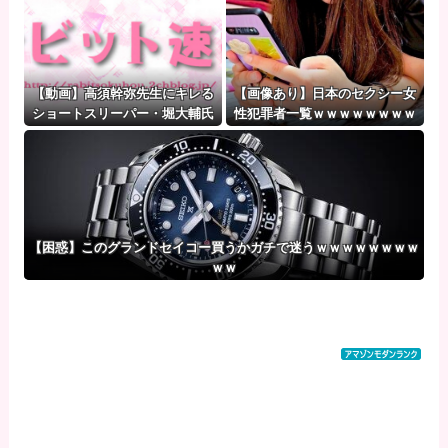
【動画】高須幹弥先生にキレる
【画像あり】日本のセクシー女
ショートスリーパー・堀大輔氏
性犯罪者一覧ｗｗｗｗｗｗｗｗ
が怖いと話題にｗｗｗｗｗｗｗ
ｗ
ｗｗｗｗ
【困惑】このグランドセイコー買うかガチで迷うｗｗｗｗｗｗｗｗ
ｗｗ