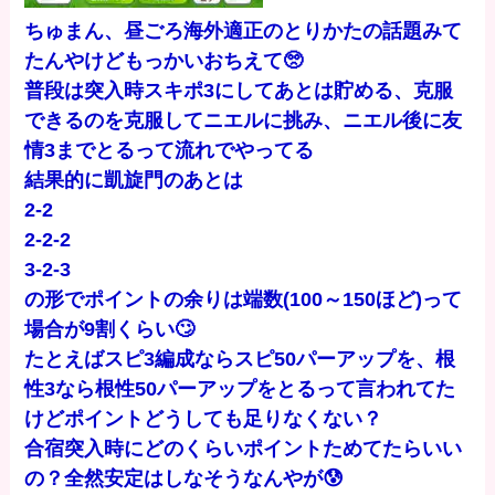
ちゅまん、昼ごろ海外適正のとりかたの話題みて
たんやけどもっかいおちえて🥺
普段は突入時スキポ3にしてあとは貯める、克服
できるのを克服してニエルに挑み、ニエル後に友
情3までとるって流れでやってる
結果的に凱旋門のあとは
2-2
2-2-2
3-2-3
の形でポイントの余りは端数(100～150ほど)って
場合が9割くらい🙄
たとえばスピ3編成ならスピ50パーアップを、根
性3なら根性50パーアップをとるって言われてた
けどポイントどうしても足りなくない？
合宿突入時にどのくらいポイントためてたらいい
の？全然安定はしなそうなんやが😰