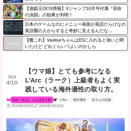
【遊戯王OCG情報】Vジャンプ10月号付属『宿命
の決闘』の効果が判明！
日本のゲームなのにメニュー画面が英語だらけなの
英語圏の人からすると奇妙に見えるんだな…
【艦これ】VautourちゃんはE5に入れると強いと聞
いたけど どれくらいつよいのかしら
【ウマ娘】とても参考になる
2024
L’Arc（ラーク）上級者もよく実
4/10
践している海外適性の取り方。
5ch、おんj、ふたばまとめ
L'Arc
海外適性
皆さんの話題
2023年9月5日
2024年4月10日