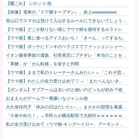
のがふえてる…」
【艦これ】 シロッコ 他
【画像】電車の『ドア横キープマン』、炎上wwwwwwww
登山口でスマホは預けて入山するルールにできないでしょう
か？山はそれほどの覚悟で入る場所だと思うのです
【ウマ娘】どこか頼りない感じでウマ娘を接待するルラトレ
【ウマ娘】夜に食べるアイスおいち！「きーん」ってするち。
【ウマ娘】ポッケにドンキのペラコスでファッションショーし
てほしい…
イオン爆発事故の遺族、社長発言にブチギレ「本当のことを話
して」
「果糖」が「がん転移」を促すと判明
【ウマ娘】まるで私のトレーナーさんみたい♪ ←「これぞ恋愛
強者スペ一族…」
【ウマ娘】わたしの全力受け止めて♡ ←「またへんないきも
のがふえてる…」
【ガンダム】サブアームは太いのと細いのどっちが好み？他
おまえらがゲームで一番嫌いなジャンル他
大久保佳代子「休みの日はだいたい…」まさかの習慣を暴露ｗ
ｗｗ
「小泉やめろ！」→市民らが横浜駅前で大絶叫ｗｗｗｗｗｗｗ
ｗ
私の全力受け止めて（ウマ娘-キングヘイロー、アーモンドア
イ、フサイチパンドラ、ラインクラフト）