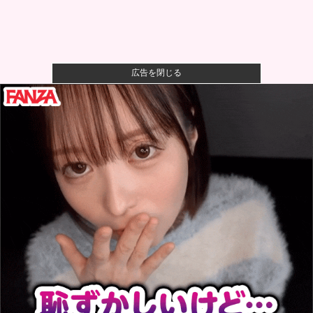
広告を閉じる
【画像】かつて天下を獲っていたYouTuberの現在ｗｗ
ｗｗ
【速報】熊本イオンモール、爆発の原因は『これ』の
可能性
【衝撃】ワイのパッパ、会社でナンバーツーになった
結果ｗｗｗｗ...
可愛すぎるおむすび屋さん（28）、新店舗に4000万円
クラフ...
阪神 小谷野栄一、片山大樹コーチが体調不良でベン
チ外、2軍か...
【食品消費税ゼロ】そんなに効果あるか？他
【衝撃】50代女性、京大病院で脳腫瘍手術→“腫瘍の無
い部位”...
【ロッテ対オリックス18回戦】ロッテ・安田、オリッ
クス・寺西...