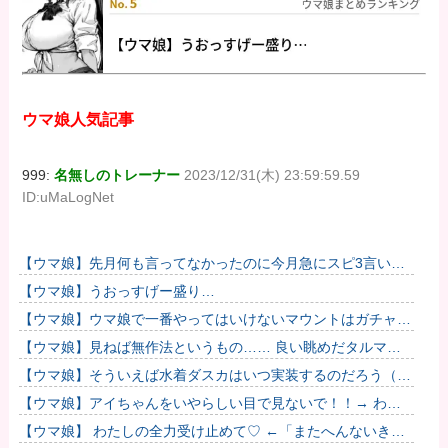
ウマ娘人気記事
999:
名無しのトレーナー
2023/12/31(木) 23:59:59.59
ID:uMaLogNet
【ウマ娘】先月何も言ってなかったのに今月急にスピ3言い出
したのが怪しいよな。
【ウマ娘】うおっすげー盛り…
【ウマ娘】ウマ娘で一番やってはいけないマウントはガチャで
も育成でもグッズでもなく、これ。
【ウマ娘】見ねば無作法というもの…… 良い眺めだタルマ
エ…（殴
【ウマ娘】そういえば水着ダスカはいつ実装するのだろう（ﾃﾞ
ｯｯｯ
【ウマ娘】アイちゃんをいやらしい目で見ないで！！→ わか
りました…
【ウマ娘】 わたしの全力受け止めて♡ ←「またへんないきも