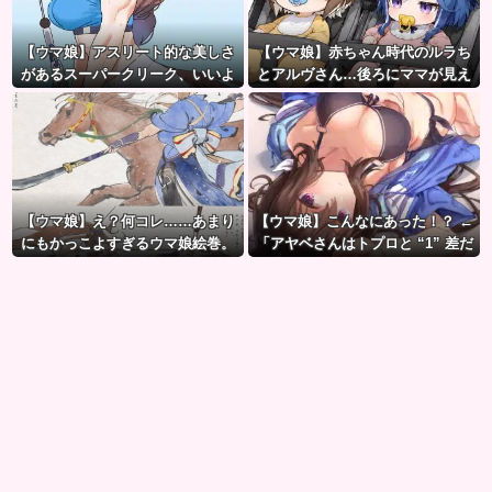
【ウマ娘】アスリート的な美しさ
【ウマ娘】赤ちゃん時代のルラち
があるスーパークリーク、いいよ
とアルヴさん…後ろにママが見え
ね…
るな？
【ウマ娘】え？何コレ……あまり
【ウマ娘】こんなにあった！？ ←
にもかっこよすぎるウマ娘絵巻。
「アヤベさんはトプロと “1” 差だ
ぞ」