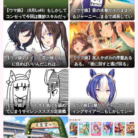
【ウマ娘】（8月LoH）もしかして
【ウマ娘】昔の水着がそのまま入
コンセって今回は微妙スキルだっ
るジャーニー…まるで成長してい
たりするか？
ない！？
【ウマ娘】ドイツと苫小牧どちら
【ウマ娘】友人サポカの序盤ある
に住めばいいんだこれは…
ある。「後に回すと逃げ回る」
【ウマ娘】ライトオも負けを認め
【ウマ娘】2歳リーディングリーデ
てしまうサイレンススズカ定規概
ィングサイアー…もしかしてシー
念ｗｗｗ
ザリオって凄いのでは？