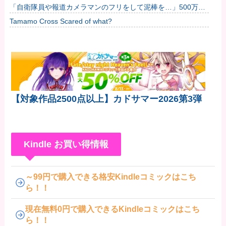
割割れ
「自衛隊員や報道カメラマンのフリをして泥棒を…」500万円
分の預金通帳を盗まれた高齢女性が明かす被害！
Tamamo Cross Scared of what?
【対象作品2500点以上】カドサマー2026第3弾
Kindle お買い得情報
～99円で購入できる格安Kindleコミックはこち
ら！！
現在無料0円で購入できるKindleコミックはこち
ら！！