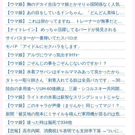
くない場所だな」
【ウマ娘】胸のデカイ合法ウマ娘とかそりゃ国関係なく人気出
るわな
【ウマ娘】あの目をしているドンちゃん。「どんどん美味しく
実る…♡」
【ウマ娘】 これは掛かってますね… トレーナーが無事だとい
いのですが…
【ナイトレイン】 めっちゃ活躍してるバードが発見される
サイバスターが一番輝いてたスパロボ
モバＰ「アイドルにセクハラをします」
【ウマ娘】アルヴにウマっ気出すｶｲﾁｮｰ
【ウマ娘】ごぞんじの事をごぞんじないのですか！？
【ウマ娘】水着フサパンはギャルママみあって良かったから引
く
タトゥー彫り師さん「刺青入れてる奴は全員バカです」→30万
再生ｗｗｗｗｗｗ
陸自の多用途ヘリUH-60後継は、三菱・シコルスキー共同開発
に？！
【ウマ娘】ライトオの水着は叡智なスリングショットじゃなく
て多分これ。
【ウマ娘】このキャラが声優（まりんか）同じってマジ！？
←「スズカさんみたいな演技の方がレアだと聞いて驚いたよ」
新聞「被災地の熊本にミサイルを積んだ軍用機が居るのは危
険！日本を守る前に日常を守れ！」他
【ウマ娘】迷った時は脳死で334他
【悲報】高市内閣、消費税1％表明でも支持率下落 →ついに６