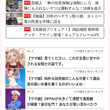
芸能人 「車の任意保険は強制にしろ、保
NEW
険にも入れないヤツは運転すんな！法律を改正
しろ！！」
【物議】23年のベテラン彫り師、タトゥー
NEW
客の民度を辛辣に語る
【名探偵プリキュア！】28話感想 新幹部
NEW
デッチ・アゲイン登場！キュアエクレールVS
キュアアルカナ・シャドウのガチの痴話喧
嘩！！シャドウの力とは？マジで謎が多すぎ
る…【たんプリ】