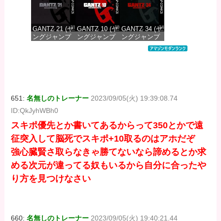
GANTZ 21 (ヤ
GANTZ 10 (ヤ
GANTZ 34 (ヤ
ングジャンプ
ングジャンプ
ングジャンプ
コミックス
コミックス
コミックス
DIGITAL)
DIGITAL)
DIGITAL)
価格：¥100
価格：¥100
価格：¥100
651:
名無しのトレーナー
2023/09/05(火) 19:39:08.74
ID:QkJyhWBh0
スキポ優先とか書いてあるからって350とかで遠
征突入して脳死でスキポ+10取るのはアホだぞ
強心臓賢さ取らなきゃ勝てないなら諦めるとか求
める次元が違ってる奴もいるから自分に合ったや
り方を見つけなさい
660:
名無しのトレーナー
2023/09/05(火) 19:40:21.44