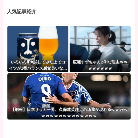
人気記事紹介
いろいろIPA試してみた上でコ
広瀬すずちゃんがHな理由ｗｗ
イツが1番バランス感覚良いな…
ｗｗｗｗｗｗ
【朗報】日本サッカー界、久保建英超えの16歳が現れるw w w w
w w w w w w w w w w w w w