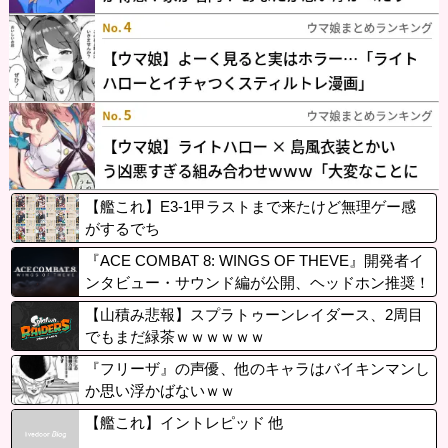
【艦これ】E3-1甲ラストまで来たけど無理ゲー感
がするでち
『ACE COMBAT 8: WINGS OF THEVE』開発者イ
ンタビュー・サウンド編が公開、ヘッドホン推奨！
7.1.4ch対応のこだわりサウンドを体験可能
【山積み悲報】スプラトゥーンレイダース、2周目
でもまだ緑茶ｗｗｗｗｗｗ
『フリーザ』の声優、他のキャラはバイキンマンし
か思い浮かばないｗｗ
【艦これ】イントレピッド 他