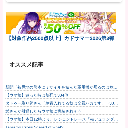
【対象作品2500点以上】カドサマー2026第3弾
オススメ記事
新聞「被災地の熊本にミサイルを積んだ軍用機が居るのは危
険！日本を守る前に日常を守れ！」他
【ウマ娘】迷った時は脳死で334他
タトゥー彫り師さん「刺青入れてる奴は全員バカです」→30万
再生ｗｗｗｗｗｗ
武さんが引退したらウマ娘に実装されそう
【ウマ娘】本日12時より、レジェンドレース「vsデュランダ
ル」を開催！
Tamamo Cross Scared of what?