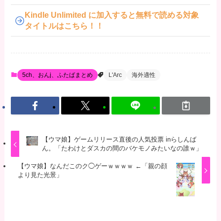
Kindle Unlimited に加入すると無料で読める対象
タイトルはこちら！！
5ch、おんj、ふたばまとめ
L'Arc
海外適性
【ウマ娘】ゲームリリース直後の人気投票 inらしんば
ん。「たわけとダスカの間のバケモノみたいなの誰ｗ」
【ウマ娘】なんだこのク◯ゲーｗｗｗｗ ←「親の顔
より見た光景」