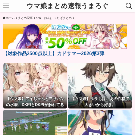
ウマ娘まとめ速報うまろぐ
ホーム
まとめ記事
5ch、おんj、ふたばまとめ
【対象作品2500点以上】カドサマー2026第3弾
【ウマ娘】アイちゃんとフサパン
【ウマ娘】ルラちは、あの性格で
の水着、DKPIとDKPIが触れてる
大きいから好き。
構図が良き…