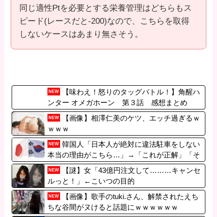
同じ適性Ptを必要とする栄養管理はどちらもス
ピード(レースだと-200)なので、こちらを取得
しないケースはあまり無さそう。
【味わえ！怒りのタッグバトル！】角醒ハ
NEW
ンター オメガホーン 第３話 感想まとめ
【画像】相澤仁美のケツ、エッチ過ぎるｗ
NEW
ｗｗｗ
韓国人「日本人が絶対に違法駐車をしない
NEW
本当の理由がこちら…」→「これが正解」「そ
の通りだ…（ﾌﾞﾙﾌﾞﾙ」＝韓国の反応
【謎】女「43億円注文して………キャンセ
NEW
ルっと！」←こいつの目的
【画像】歌手のtuki.さん、解禁されたえち
NEW
ちな谷間がヌけると話題にｗｗｗｗｗｗ