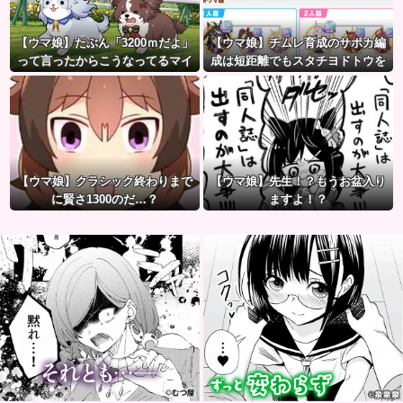
【ウマ娘】たぶん「3200ｍだよ」
【ウマ娘】チムレ育成のサポカ編
って言ったからこうなってるマイ
成は短距離でもスタチヨドトウを
ル犬
編成するってマジ！？ 根性サポカ
を編成していた意味…
【ウマ娘】クラシック終わりまで
【ウマ娘】先生！？もうお盆入り
に賢さ1300のだ…？
ますよ！？