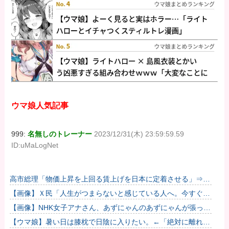
ウマ娘人気記事
999:
名無しのトレーナー
2023/12/31(木) 23:59:59.59
ID:uMaLogNet
高市総理「物価上昇を上回る賃上げを日本に定着させる」⇒
国家公務員月給3.51％増へ
【画像】Ｘ民「人生がつまらないと感じている人へ。今すぐ
『これ』をやってください。」6.9万いいね
【画像】NHK女子アナさん、あずにゃんのあずにゃんが張って
しまう
【ウマ娘】暑い日は膝枕で日陰に入りたい。←「絶対に離れた