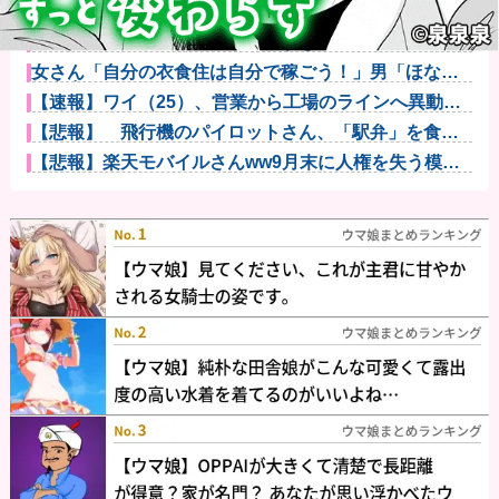
※ガンダム ガンキャノン ガンタンク ガン○○○
←一番違和...
インドの暴走族、レベルが違いすぎて草ｗｗｗｗｗｗ
ｗｗｗｗｗｗ...
女さん「自分の衣食住は自分で稼ごう！」男「ほな妊
娠出産のとき...
【速報】ワイ（25）、営業から工場のラインへ異動し
た結果・・...
【悲報】 飛行機のパイロットさん、「駅弁」を食べ
ていることが...
【悲報】楽天モバイルさんww9月末に人権を失う模様
wwwww