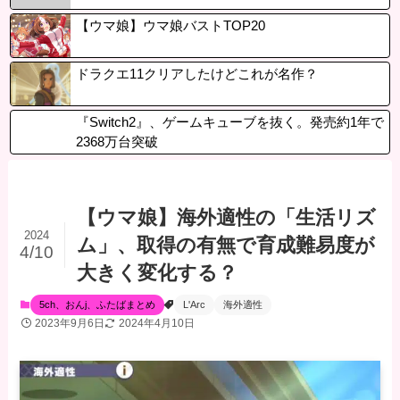
【ウマ娘】ウマ娘バストTOP20
ドラクエ11クリアしたけどこれが名作？
『Switch2』、ゲームキューブを抜く。発売約1年で
2368万台突破
【ウマ娘】海外適性の「生活リズ
2024
ム」、取得の有無で育成難易度が
4/10
大きく変化する？
5ch、おんj、ふたばまとめ
L'Arc
海外適性
2023年9月6日
2024年4月10日