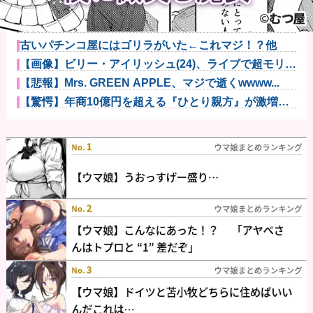
【正論】今の20代「タモリっておもしろくないじゃ
ん。笑ったこ...
【悲報】警察に射殺された包丁男、直前に母を亡くし
精神的ショッ...
古いパチンコ屋にはゴリラがいた←これマジ！？他
【画像】ビリー・アイリッシュ(24)、ライブで超モリマ
ンスジ...
【悲報】Mrs. GREEN APPLE、マジで逝くwwww...
【驚愕】年商10億円を超える『ひとり親方』が激増
Mac m...