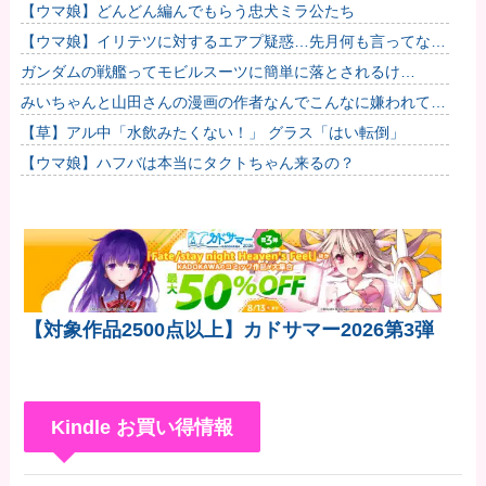
【ウマ娘】どんどん編んでもらう忠犬ミラ公たち
【ウマ娘】イリテツに対するエアプ疑惑…先月何も言ってなか
ったのに今月急にスピ3言い出したのが怪しいよな。他
ガンダムの戦艦ってモビルスーツに簡単に落とされるけ
ど・・・・他
みいちゃんと山田さんの漫画の作者なんでこんなに嫌われてる
んだろうな
【草】アル中「水飲みたくない！」 グラス「はい転倒」
【ウマ娘】ハフバは本当にタクトちゃん来るの？
【対象作品2500点以上】カドサマー2026第3弾
Kindle お買い得情報