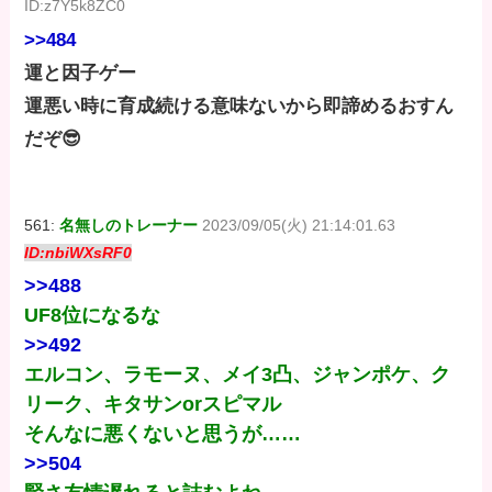
ID:z7Y5k8ZC0
>>484
運と因子ゲー
運悪い時に育成続ける意味ないから即諦めるおすん
だぞ😎
561:
名無しのトレーナー
2023/09/05(火) 21:14:01.63
ID:nbiWXsRF0
>>488
UF8位になるな
>>492
エルコン、ラモーヌ、メイ3凸、ジャンポケ、ク
リーク、キタサンorスピマル
そんなに悪くないと思うが……
>>504