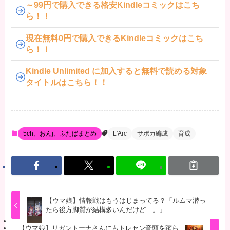
～99円で購入できる格安Kindleコミックはこち
ら！！
現在無料0円で購入できるKindleコミックはこち
ら！！
Kindle Unlimited に加入すると無料で読める対象
タイトルはこちら！！
5ch、おんj、ふたばまとめ
L'Arc
サポカ編成
育成
【ウマ娘】情報戦はもうはじまってる？「ルムマ潜っ
たら後方脚質が結構多いんだけど…。」
【ウマ娘】リガントーナさんにもトレセン音頭を躍ら