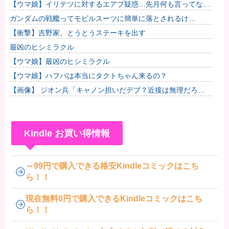
【ウマ娘】イリテツに対するエアプ疑惑…先月何も言ってなか
ったのに今月急にスピ3言い出したのが怪しいよな。他
ガンダムの戦艦ってモビルスーツに簡単に落とされるけ
ど・・・・他
【衝撃】吉野家、とうとうステーキを出す
最凶のヒシミラクル
【ウマ娘】最凶のヒシミラクル
【ウマ娘】ハフバは本当にタクトちゃん来るの？
【画像】 ジオン兵「キャノン担いだデブ？近接は無理だろ
（笑）」→
Kindle お買い得情報
～99円で購入できる格安Kindleコミックはこち
ら！！
現在無料0円で購入できるKindleコミックはこち
ら！！