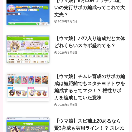
【ウマ娘】8月LoHプラチナ4狙
いの先行サポカ編成ってこれで大
丈夫？
2026年8月5日
【ウマ娘】パワ入り編成だと大体
どれくらいスキポ盛れてる？
2026年8月5日
【ウマ娘】チムレ育成のサポカ編
成は短距離でもスタチヨドトウを
編成するってマジ！？ 根性サポ
カを編成していた意味…
2026年8月5日
【ウマ娘】スピ補正20あるなら
賢3育成も実用ライン！？ スレ民