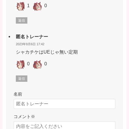
1
0
返信
匿名トレーナー
2023年9月6日 17:42
シャカチケはUEじゃ無い定期
0
0
返信
名前
コメント
※