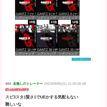
GANTZ 7 (ヤ
GANTZ 9 (ヤ
GANTZ 8 (ヤ
ングジャンプ
ングジャンプ
ングジャンプ
コミックス
コミックス
コミックス
10位
11位
12位
DIGITAL)
DIGITAL)
DIGITAL)
価格：¥100
価格：¥100
価格：¥100
GANTZ 10 (ヤ
GANTZ 30 (ヤ
GANTZ 33 (ヤ
ングジャンプ
ングジャンプ
ングジャンプ
コミックス
コミックス
コミックス
DIGITAL)
DIGITAL)
DIGITAL)
価格：¥100
価格：¥100
価格：¥100
484:
名無しのトレーナー
2023/09/05(火) 21:05:05.48
ID:nbiWXsRF0
スピ3スタ1賢さ1でUEかする気配もない
難しいな