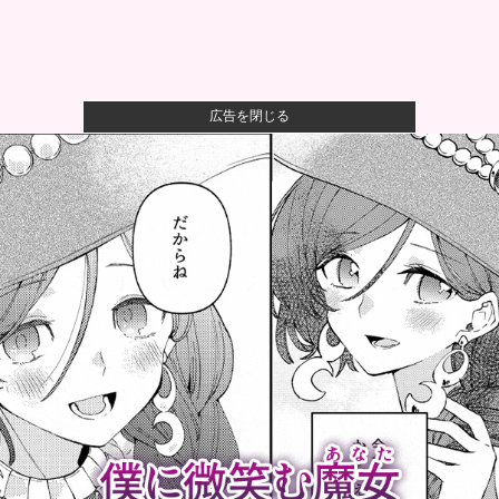
広告を閉じる
【閲覧注意】元臆女キャバ嬢の首吊り自●配信、拡散さ
れまくって...
オコエ瑠偉、メキシコに渡って2球団を即クビ→SNS更
新が3ヶ...
【警告】社会人「スムージーにキウイ皮ごと入れよ。
これ美容にい...
【悲報】風俗嬢やってる女の末路ｗｗｗｗｗｗｗｗｗ
ｗｗ
【速報】子どもたちのヒーロー・任天堂、熊本地震を
受け製品修理...
【悲報】聖隷クリストファーの150km左腕高部くん、
10奪三...
【2連勝】巨人ファン集合【ダルベック】他
野党「消費税を減税しろ！」政府「消費税減税するわ
ｗ」野党「消...