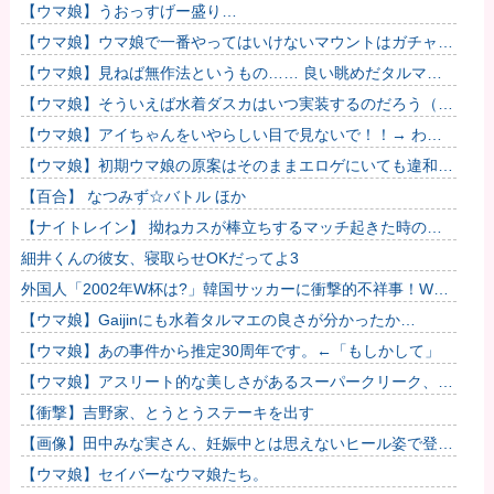
【ウマ娘】うおっすげー盛り…
【ウマ娘】ウマ娘で一番やってはいけないマウントはガチャで
も育成でもグッズでもなく、これ。
【ウマ娘】見ねば無作法というもの…… 良い眺めだタルマ
エ…（殴
【ウマ娘】そういえば水着ダスカはいつ実装するのだろう（ﾃﾞ
ｯｯｯ
【ウマ娘】アイちゃんをいやらしい目で見ないで！！→ わか
りました…
【ウマ娘】初期ウマ娘の原案はそのままエロゲにいても違和感
がないんだ。
【百合】 なつみず☆バトル ほか
【ナイトレイン】 拗ねカスが棒立ちするマッチ起きた時の対
処法
細井くんの彼女、寝取らせOKだってよ3
外国人「2002年W杯は?」韓国サッカーに衝撃的不祥事！W杯
予選でレフリーへの性的接待発覚！海外騒然！【海外の反応】
【ウマ娘】Gaijinにも水着タルマエの良さが分かったか…
【ウマ娘】あの事件から推定30周年です。←「もしかして」
【ウマ娘】アスリート的な美しさがあるスーパークリーク、い
いよね…
【衝撃】吉野家、とうとうステーキを出す
【画像】田中みな実さん、妊娠中とは思えないヒール姿で登場
してしまう
【ウマ娘】セイバーなウマ娘たち。