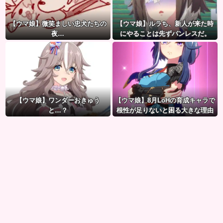
【ウマ娘】微笑ましい忠犬たちの
【ウマ娘】ルラち、新人が来た時
夜…
にやることは先ずパンレスだ。
【ウマ娘】ワンダーおきゅう
【ウマ娘】8月LoHの育成キャラで
と…？
根性が足りないと困る大きな理由
がこちら。←「不調を考慮すると1
021必要」