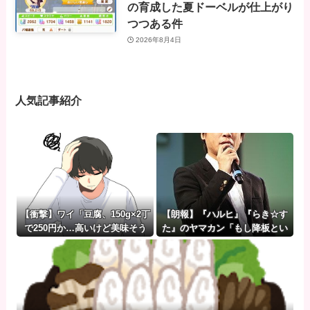
の育成した夏ドーベルが仕上がり
つつある件
2026年8月4日
人気記事紹介
【衝撃】ワイ「豆腐、150g×2丁
【朗報】『ハルヒ』『らき☆す
で250円か…高いけど美味そう
た』のヤマカン「もし降板とい
だし一丁買ってみるか！」→結
うことになったら、俺が『みい
果ｗｗｗｗｗ(※画像あり)
ちゃんと山田さん』のアニメ監
督やります」