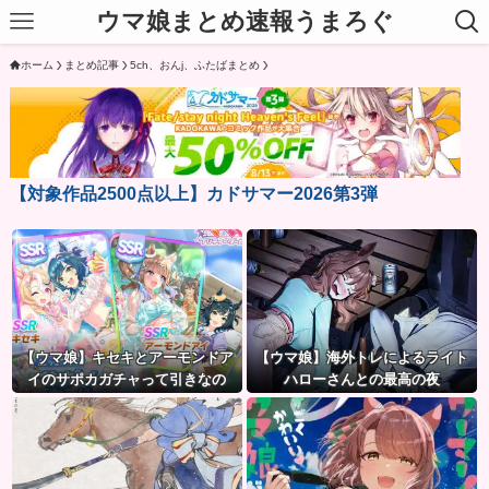
ウマ娘まとめ速報うまろぐ
ホーム
まとめ記事
5ch、おんj、ふたばまとめ
【対象作品2500点以上】カドサマー2026第3弾
【ウマ娘】キセキとアーモンドア
【ウマ娘】海外トレによるライト
イのサポカガチャって引きなの
ハローさんとの最高の夜
だ？