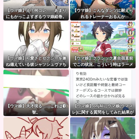
【ウマ娘】え？何コレ……あまり
【ウマ娘】こんなダンツに耐えら
にもかっこよすぎるウマ娘絵巻。
れるトレーナーおるんか
【ウマ娘】可愛さとセクシーを兼
【ウマ娘】クラシック夏合宿直前
ね備えている彼シャツシュヴァち
でこの状況、こういう時はラーメ
ン食べてもいいのかな？
【ウマ娘】天才現る……これは叡
【ウマ娘】onjAIにウマ娘(ウマス
智。
レ)に関する質問をしてみた結果が
草ｗｗｗ