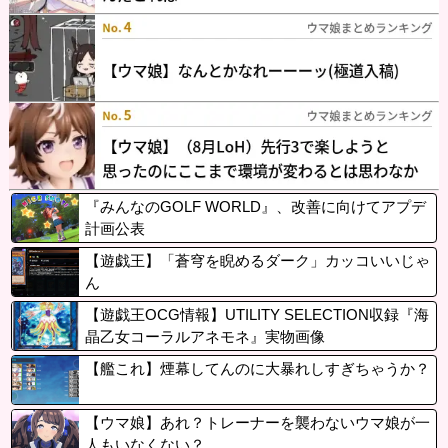
『みんなのGOLF WORLD』、改善に向けてアプデ
計画公表
【遊戯王】「蒼穹を睨めるダーク」カッコいいじゃ
ん
【遊戯王OCG情報】UTILITY SELECTION収録『海
晶乙女コーラルアネモネ』実物画像
【艦これ】煙幕してんのに大暴れしすぎちゃうか？
【ウマ娘】あれ？トレーナーを襲わないウマ娘が一
人もいなくない？