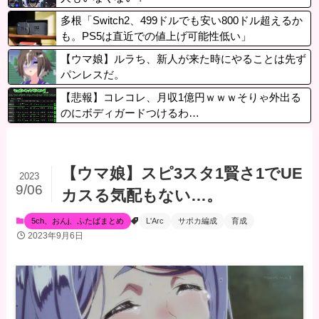
多根「Switch2、499ドルでも安い800ドル超えるか
も。PS5は直近での値上げ可能性低い」
【ウマ娘】ルラち、新人が来た時にやることは先ず
パンレスだ。
【悲報】コレコレ、月収1億円ｗｗｗそりゃ外出る
のにボディガードつけるわ…
【ウマ娘】スピ3スタ1賢さ1でUE
2023
9/06
カスる気配もない…。
5ch、おんj、ふたばまとめ
L'Arc
サポカ編成
育成
2023年9月6日