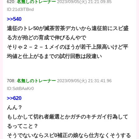
620:
名無しのトレーナー
2023/09/05(火) 21:21:09.85
ID:21d3lTBnd
>>540
遠征のトレ50が滅茶苦茶デカいから遠征前にスピ盛
る方が殆どの育成で伸びるんやで
そりゃ２－２－１メイのほうが若干上限高いけど平
均値と仕上がるまでの試行回数は段違い
708:
名無しのトレーナー
2023/09/05(火) 21:31:41.96
ID:SdtBAaKr0
>>620
んん？
もしかして切れ者厳選とかガチのキチガイ行為して
るってこと？
そうでないならスピ0補正の娘なら仕方なくそうする