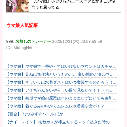
ウマ娘人気記事
999:
名無しのトレーナー
2023/12/31(木) 23:59:59.59
ID:uMaLogNet
【ウマ娘】ウマ娘で一番やってはいけないマウントはガチャで
も育成でもグッズでもなく、これ。
【ウマ娘】見ねば無作法というもの…… 良い眺めだタルマ
エ…（殴
【ウマ娘】そういえば水着ダスカはいつ実装するのだろう（ﾃﾞ
ｯｯｯ
【ウマ娘】アイちゃんをいやらしい目で見ないで！！→ わか
りました…
【ウマ娘】初期ウマ娘の原案はそのままエロゲにいても違和感
がないんだ。
【ウマ娘】着ぐるみの中からムレムレ水着美少女が！？
【百合】 なつみず☆バトル ほか
【ナイトレイン】 拗ねカスが棒立ちするマッチ起きた時の対