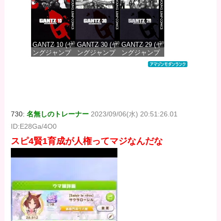
価格：¥100
価格：¥100
価格：¥100
GANTZ 10 (ヤ
GANTZ 30 (ヤ
GANTZ 29 (ヤ
ングジャンプ
ングジャンプ
ングジャンプ
コミックス
コミックス
コミックス
DIGITAL)
DIGITAL)
DIGITAL)
価格：¥100
価格：¥100
価格：¥100
730:
名無しのトレーナー
2023/09/06(水) 20:51:26.01
ID:E28Ga/4O0
スピ4賢1育成が人権ってマジなんだな