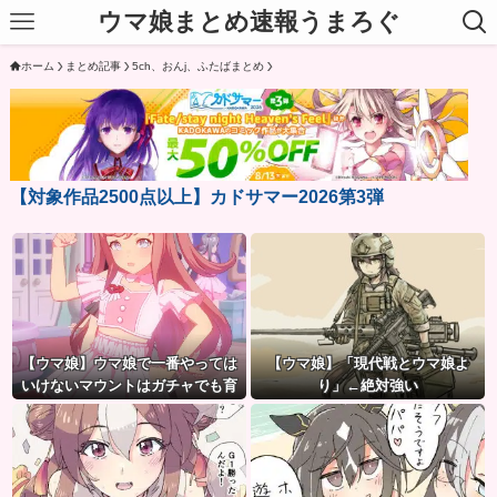
ウマ娘まとめ速報うまろぐ
ホーム
まとめ記事
5ch、おんj、ふたばまとめ
【対象作品2500点以上】カドサマー2026第3弾
【ウマ娘】ウマ娘で一番やっては
【ウマ娘】「現代戦とウマ娘よ
いけないマウントはガチャでも育
り」←絶対強い
成でもグッズでもなく、これ。