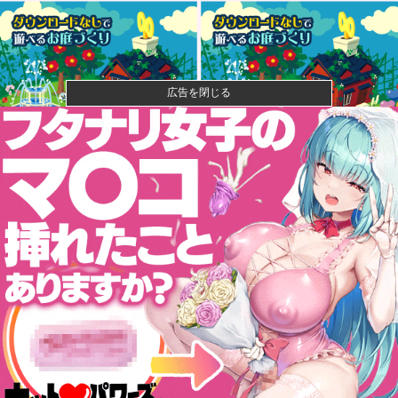
広告を閉じる
成人向けゲーム『ヤリステ メスブター』開発者絶望、
銀行がst...
【速報】ジャンポケ斎藤、求刑7年で逝く。実刑確実か
【悲報】落語家、亡くなったタレントからいじめられ
た過去を告白...
【動画】クレヨンしんちゃんの例の動画、バズリすぎ
てネットミー...
フェルスタッペンとレッドブルの新契約交渉報道につ
いて父親ヨス...
【悲報】ちいかわ原作セイレーン編リアルタイム勢
「つまんねえ」...
セクシー女優「熊本に300万円寄付します」 アンチ
「汚い金あ...
【ヤバすぎ】路上で相手の持ち物に○○を付けて荒稼ぎ
した凶悪犯...