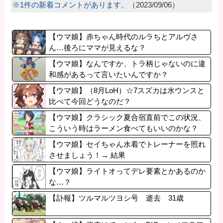
※1件の新着コメントがあります。
（2023/09/06）
【ウマ娘】赤ちゃん時代のルラちとアルヴさ
ん…後ろにママが見えるな？
【ウマ娘】なんですか、トラ柄じゃないのに違
和感があるって言いたいんですか？
【ウマ娘】（8月LoH）☆7スズカは水ウンスと
比べて今回どうなのだ？
【ウマ娘】クラシック夏合宿直前でこの状況、
こういう時はラーメン食べてもいいのかな？
【ウマ娘】セイちゃん水着でトレーナーを照れ
させましょう！→ 結果
【ウマ娘】ライトオってデレ要素とかあるのか
な…？
【訃報】ツルマルツヨシ号 逝去 31歳