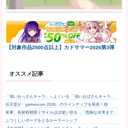
【対象作品2500点以上】カドサマー2026第3弾
オススメ記事
「強いおっさんキャラ」←よくいる 「強いおばさんキャラ」
← 全然いない他
任天堂が「gamescom 2026」のラインナップを発表！他
米軍、長射程精密ミサイルほぼ使い切る…「危険な水準まで減
少」と軍高官が警告！
ふつくしいポーズをとるルーラーシップ