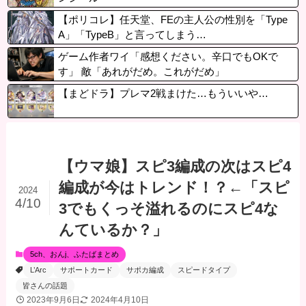
【ポリコレ】任天堂、FEの主人公の性別を「Type
A」「TypeB」と言ってしまう…
ゲーム作者ワイ「感想ください。辛口でもOKで
す」 敵「あれがだめ。これがだめ」
【まどドラ】プレマ2戦まけた…もういいや…
【ウマ娘】スピ3編成の次はスピ4
編成が今はトレンド！？←「スピ
2024
4/10
3でもくっそ溢れるのにスピ4な
んているか？」
5ch、おんj、ふたばまとめ
L’Arc
サポートカード
サポカ編成
スピードタイプ
皆さんの話題
2023年9月6日
2024年4月10日