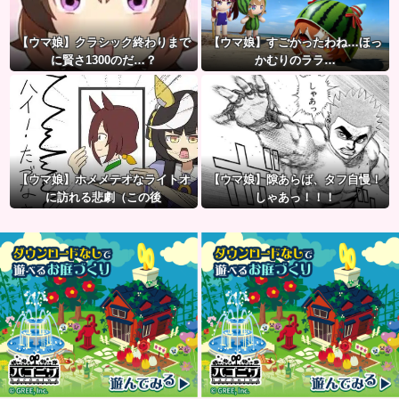
【ウマ娘】クラシック終わりまで
【ウマ娘】すごかったわね…ほっ
に賢さ1300のだ…？
かむりのララ…
【ウマ娘】ホメメテオなライトオ
【ウマ娘】隙あらば、タフ自慢！
に訪れる悲劇（この後
しゃあっ！！！