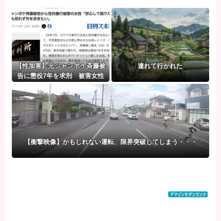
【性加害】元ジャンポケ斉藤被
連れて行かれた
告に懲役7年を求刑 被害女性
「安心して眠りたい」「何も恐
れず外を歩きたい」
【衝撃映像】かもしれない運転、限界突破してしまう・・・