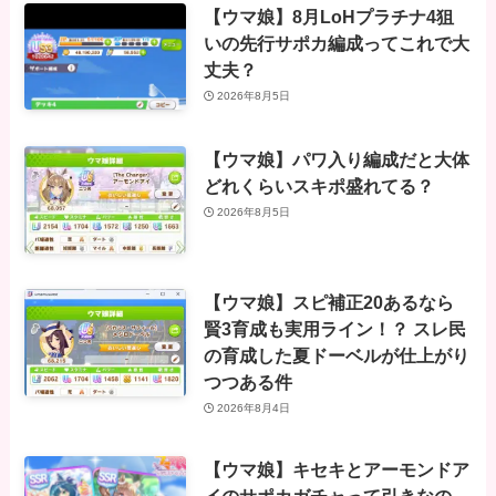
【ウマ娘】8月LoHプラチナ4狙
いの先行サポカ編成ってこれで大
丈夫？
2026年8月5日
【ウマ娘】パワ入り編成だと大体
どれくらいスキポ盛れてる？
2026年8月5日
【ウマ娘】スピ補正20あるなら
賢3育成も実用ライン！？ スレ民
の育成した夏ドーベルが仕上がり
つつある件
2026年8月4日
【ウマ娘】キセキとアーモンドア
イのサポカガチャって引きなの