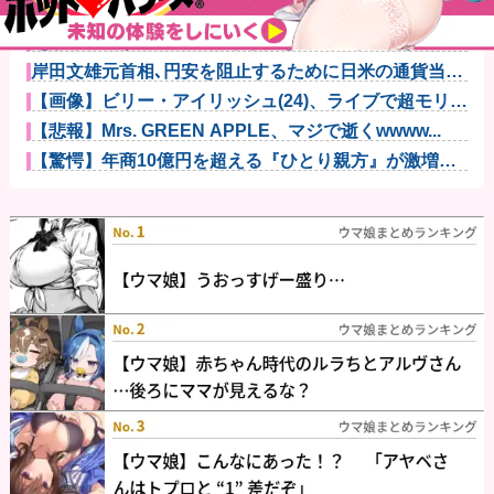
なぜDLCは昔ほど「最初から入れとけ」と言われなく
なったのか...
紹介された男と食事に行くも何を食べても「まずい」
「臭い」と文...
岸田文雄元首相､円安を阻止するために日米の通貨当局
が実施した...
【画像】ビリー・アイリッシュ(24)、ライブで超モリマ
ンスジ...
【悲報】Mrs. GREEN APPLE、マジで逝くwwww...
【驚愕】年商10億円を超える『ひとり親方』が激増
Mac m...