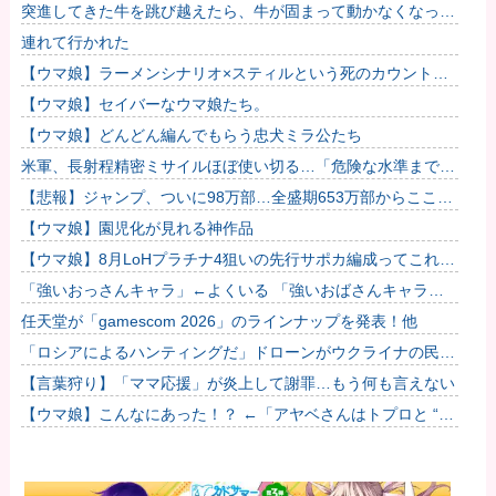
処法
突進してきた牛を跳び越えたら、牛が固まって動かなくなった
闘牛場の映像【海外の反応】
連れて行かれた
【ウマ娘】ラーメンシナリオ×スティルという死のカウントダ
ウン
【ウマ娘】セイバーなウマ娘たち。
【ウマ娘】どんどん編んでもらう忠犬ミラ公たち
米軍、長射程精密ミサイルほぼ使い切る…「危険な水準まで減
少」と軍高官が警告！
【悲報】ジャンプ、ついに98万部…全盛期653万部からここま
で落ちる
【ウマ娘】園児化が見れる神作品
【ウマ娘】8月LoHプラチナ4狙いの先行サポカ編成ってこれで
大丈夫？
「強いおっさんキャラ」←よくいる 「強いおばさんキャラ」
← 全然いない他
任天堂が「gamescom 2026」のラインナップを発表！他
「ロシアによるハンティングだ」ドローンがウクライナの民間
人を追い回して爆発…ゼレンスキー氏が非難！
【言葉狩り】「ママ応援」が炎上して謝罪…もう何も言えない
【ウマ娘】こんなにあった！？ ←「アヤベさんはトプロと “1”
差だぞ」