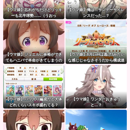
【ウマ娘】忘れがちだけどリッキ
【ウマ娘】俺は…サンデーサイレ
ーも北半球勢……（うおっ
ンスだった…？
【ウマ娘】ジュエルに余裕ができ
【ウマ娘】8月LoHは逃げ3みたい
てもハニバで本命がきてしまうの
な感じじゃなさそうだから構成迷
だ。
うよね。
【ウマ娘】パワ入り編成だと大体
【ウマ娘】ワンダーおきゅう
どれくらいスキポ盛れてる？
と…？