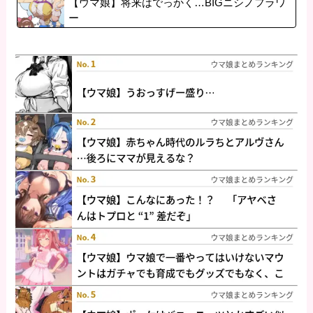
【ウマ娘】将来はでっかく…BIGニシノフラワ
ー