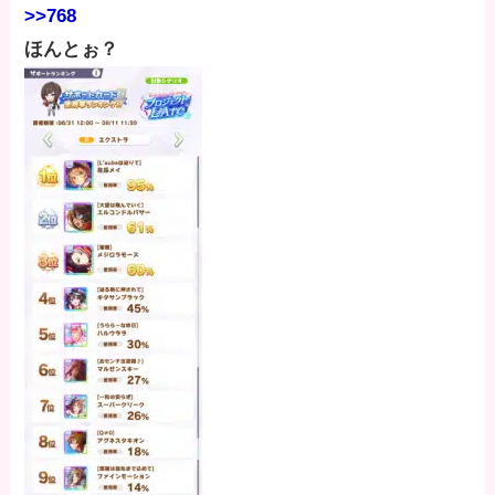
>>768
ほんとぉ？