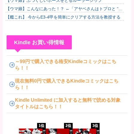
【ウマ娘】ふつくしいポーズをとるルーラーシップ
【ウマ娘】こんなにあった！？ ←「アヤベさんはトプロと “1”
差だぞ」
【艦これ】 今からE3-4甲を簡単にクリアする方法を教授する
Kindle お買い得情報
～99円で購入できる格安Kindleコミックはこち
ら！！
現在無料0円で購入できるKindleコミックはこち
ら！！
Kindle Unlimited に加入すると無料で読める対象
タイトルはこちら！！
1位
2位
3位