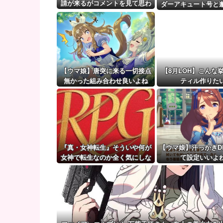
旦那の同僚女が旦那の元カノ。なのにしょっちゅうペ
請が来るがコメントを見て思わ
ダーアキュート号と
ず拒否してしまう
【ウマ娘】（審議）無凸ブーケと完凸シャカール、中
ツーショット
【ウマ娘】覚醒Lv6、7の解放が今後2か月置きに実装
【ウマ娘】唐突に来る一切接点
【8月LOH】こんな
無かった組み合わせ良いよね
ティル作りた
『真・女神転生』そういや何が
【ウマ娘】汗っかきD
女神で転生なのか全く気にしな
て設定いいよ
いでプレイしてた『真・女神転
生2』