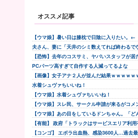
オススメ記事
【ウマ娘】暑い日は膝枕で日陰に入りたい。←
夫さん、妻に「天井のシミ数えてれば終わるでな
【恐怖】去年のコスサミ、ヤバいスタッフが居
PCパーツ高すぎて自作する人減ってるよな
【画像】女子アナ２人が並んだ結果ｗｗｗｗｗｗ
【Pickup0607...
水着シュヴァちいいね！
【ウマ娘】水着シュヴァちいいね！
【ウマ娘】スレ民、サークル申請が来るがコメ
【ウマ娘】あの目をしているドンちゃん。「ど
【有能】 政府「トラックはサービスエリア利
【コンゴ】 エボラ出血熱、感染3600人…過去