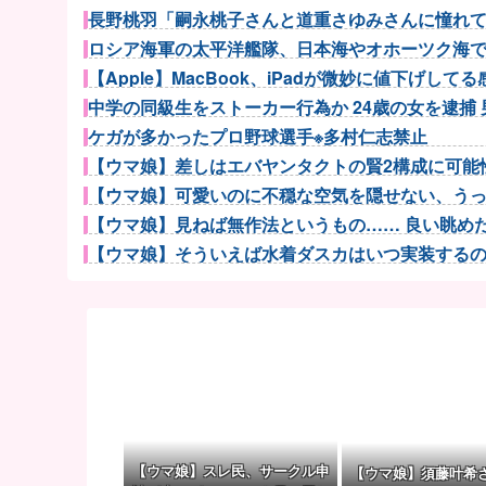
長野桃羽「嗣永桃子さんと道重さゆみさんに憧れてい
ロシア海軍の太平洋艦隊、日本海やオホーツク海で軍
【Apple】MacBook、iPadが微妙に値下げしてる感.
中学の同級生をストーカー行為か 24歳の女を逮捕 男
ケガが多かったプロ野球選手※多村仁志禁止
【ウマ娘】差しはエバヤンタクトの賢2構成に可能性
【ウマ娘】可愛いのに不穏な空気を隠せない、うっか
【ウマ娘】見ねば無作法というもの…… 良い眺めだタ
【ウマ娘】そういえば水着ダスカはいつ実装するのだろ
【ウマ娘】アイちゃんをいやらしい目で見ないで！！→
【衝撃】きゃりーぱみゅぱみゅ 本名をさらりと
涌井秀章(40) 2.88 3勝1敗 4QS K/BB10....
伊勢鈴蘭さん、コカ・コーラ愛を全力アピール！
三大傑作ゼルダライク「The Binding of Isaa...
広島県知事ら「核抑止論、根本的におかしい。軍拡競
細井くんの彼女、寝取らせOKだってよ3
【ウマ娘】スレ民、サークル申
【ウマ娘】須藤叶希