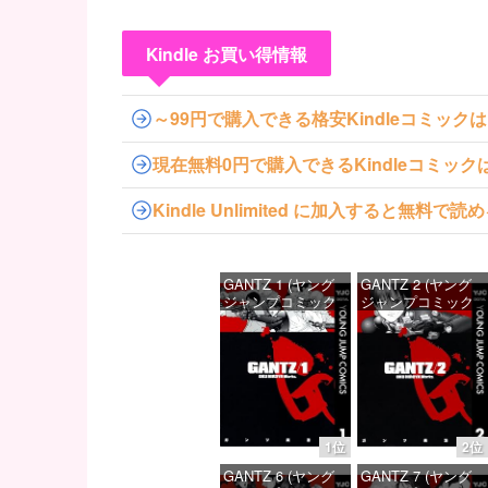
Kindle お買い得情報
～99円で購入できる格安Kindleコミック
現在無料0円で購入できるKindleコミッ
Kindle Unlimited に加入すると無
GANTZ 1 (ヤング
GANTZ 2 (ヤング
ジャンプコミック
ジャンプコミック
スDIGITAL)
スDIGITAL)
価格：¥100
価格：¥100
1位
2位
GANTZ 6 (ヤング
GANTZ 7 (ヤング