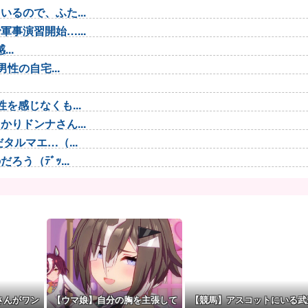
るので、ふた...
事演習開始…...
..
性の自宅...
を感じなくも...
りドンナさん...
ルマエ…（...
う（ﾃﾞｯ...
 わかりま...
告白
争を助長し世...
さんがワン
【ウマ娘】自分の胸を主張して
【競馬】アスコットにいる武