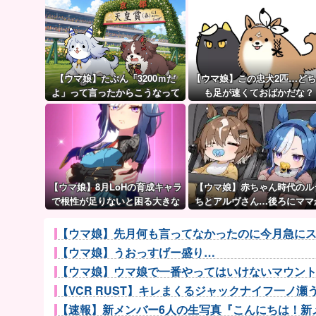
【ウマ娘】たぶん「3200ｍだ
【ウマ娘】この忠犬2匹…ど
よ」って言ったからこうなって
も足が速くておばかだな？
るマイル犬
【ウマ娘】8月LoHの育成キャラ
【ウマ娘】赤ちゃん時代のル
で根性が足りないと困る大きな
ちとアルヴさん…後ろにママ
理由がこちら。←「不調を考慮
見えるな？
すると1021必要」
【ウマ娘】先月何も言ってなかったのに今月急にス
【ウマ娘】うおっすげー盛り…
【ウマ娘】ウマ娘で一番やってはいけないマウン
【VCR RUST】キレまくるジャックナイフ一ノ瀬うる
【速報】新メンバー6人の生写真『こんにちは！新メ