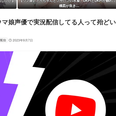
出してしま
【ウマ娘】アイちゃんとフサパンの水着、DKPIとDKPIが触れ
構図が良き…
ウマ娘声優で実況配信してる人って殆どい
配信
2023年9月7日