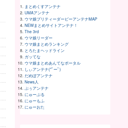
まとめくすアンテナ
UMAアンテナ
ウマ娘プリティーダービーアンテナMAP
NEWまとめサイトアンテナ！
The 3rd
ウマ娘リーダー
ウマ娘まとめランキング
とろたまヘッドライン
ガッてな
ウマ娘まとめあんてなポータル
しぃアンテナ(*ﾟーﾟ)
だめぽアンテナ
News人
ぷぅアンテナ
にゅーぷる
にゅーもふ
にゅーおた