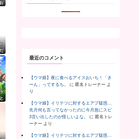
お
ス
だ
最近のコメント
【ウマ娘】夜に食べるアイスおいち！「き
ーん」ってするち。
に
匿名トレーナー
よ
り
ラ
と
【ウマ娘】イリテツに対するエアプ疑惑…
先月何も言ってなかったのに今月急にスピ
3言い出したのが怪しいよな。
に
匿名トレ
ーナー
より
【ウマ娘】イリテツに対するエアプ疑惑…