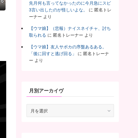
てる
先月何も言ってなかったのに今月急にスピ
3言い出したのが怪しいよな。
に
匿名トレ
ーナー
より
【ウマ娘】（悲報）ナイスネイチャ、討ち
取られる
に
匿名トレーナー
より
【ウマ娘】友人サポカの序盤あるある。
「後に回すと逃げ回る」
に
匿名トレーナ
ー
より
月別アーカイヴ
月
別
ア
ー
カ