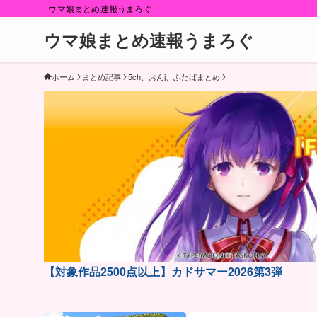
| ウマ娘まとめ速報うまろぐ
ウマ娘まとめ速報うまろぐ
ホーム
まとめ記事
5ch、おんj、ふたばまとめ
【対象作品2500点以上】カドサマー2026第3弾