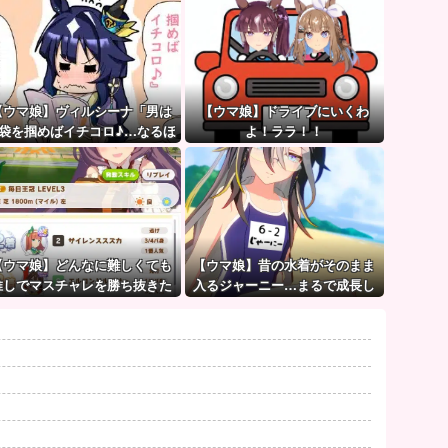
【ウマ娘】ヴィルシーナ「男は
【ウマ娘】ドライブにいくわ
袋を掴めばイチコロ♪…なるほ
よ！ララ！！
ど。」→ 一方ジェンティルさん
（アカン）
【ウマ娘】どんなに難しくても
【ウマ娘】昔の水着がそのまま
推しでマスチャレを勝ち抜きた
入るジャーニー…まるで成長し
いとか眩しすぎるだろ…
ていない！？