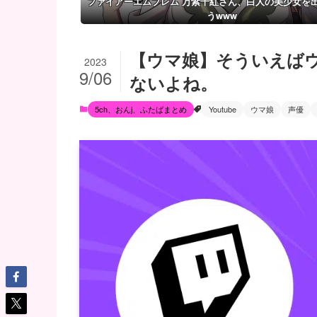
ファイアーエムブレム 万紫千紅さん、白人の美少女を
うwww
【ウマ娘】そういえば
2023
9/06
ないよね。
5ch、おんj、ふたばまとめ
Youtube
ウマ娘
声優