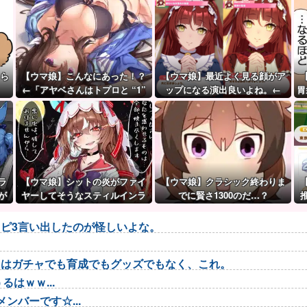
ちら
【ウマ娘】こんなにあった！？
【ウマ娘】最近よく見る顔がア
←「アヤベさんはトプロと “1”
ップになる演出良いよね。←
胃
差だぞ」
「これとかこれとか…」
ラ
【ウマ娘】シットの炎がファイ
【ウマ娘】クラシック終わりま
が
ヤーしてそうなスティルインラ
でに賢さ1300のだ…？
ブ（セーラーマーズ衣装）
ピ3言い出したのが怪しいよな。
トはガチャでも育成でもグッズでもなく、これ。
はｗｗ...
ンバーです☆...