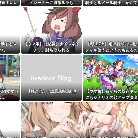
アで仕事して...
邂逅！いい
トレーナーに迫るルラち
騎手とルメール騎手 紹介文
距離先行編成...
だ
かしくね？
予定！第...
挙動するス
【ウマ娘】（悲報）ナイスネイ
【8月LOH】逃げ育成にスピ
いな
チャ、討ち取られる
ティル使うというのもあるの
な
KPIママっ
【艦これ】バニ黒潮親潮 他
【ウマ娘】昔からの既存キャ
ね…
にもシナリオの顔アップ演出
か追加してください