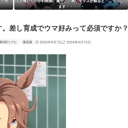
ｗ 他ウ
【悲報】ちいかわ映画、集中力の無いキッズが観ると「こう」なり
ます・・・・・
です。差し育成でウマ好みって必須ですか
第3回リグヒ
菊花賞
2023年9月7日
2024年4月10日