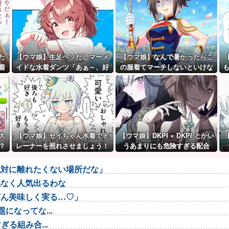
た
【ウマ娘】生足ヘソだしマーメ
【ウマ娘】なんで暑かったらこ
着
イドな水着ダンツ「あぁ～、好
の服着てマーチしないといけな
き」
いんだよぉ…
大
【ウマ娘】セイちゃん水着でト
【ウマ娘】DKPI × DKPI とかい
？
レーナーを照れさせましょう！
うあまりにも危険すぎる配合
→ 結果
絶対に離れたくない場所だな」
係なく人気出るわな
どん美味しく実る…♡」
になってな...
る組み合...