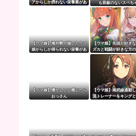
【悲報】阪神ドリスの大爆笑wwwwww
アからしか摂れない栄養素があ
も容赦のないスペち
る
【ウマ娘】（審議）無凸ブーケと完凸シャカール、中
【ウマ娘】覚醒Lv6、7の解放が今後2か月置きに実装
【ウマ娘】海外勢が描いたウマ
【ウマ娘】先頭が好きな
娘からしか得られない栄養があ
ズカと戦闘が好きな方の
る
【ウマ娘】懐かしいと感じたら
【ウマ娘】南武線通勤し
おっさん
流トレーナーをキングと
見ていく