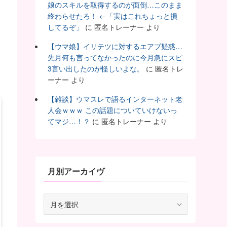
娘のスキルを取得するのが面倒…このまま
終わらせたろ！ ←「実はこれちょっと損
してるぞ」
に
匿名トレーナー
より
？
【ウマ娘】イリテツに対するエアプ疑惑…
先月何も言ってなかったのに今月急にスピ
3言い出したのが怪しいよな。
に
匿名トレ
ーナー
より
【雑談】ウマスレで語るインターネット老
人会ｗｗｗ この話題についていけないっ
てマジ…！？
に
匿名トレーナー
より
月別アーカイヴ
月
別
ア