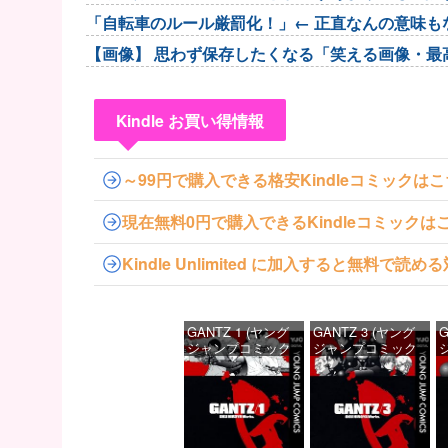
「自転車のルール厳罰化！」← 正直なんの意味も
【画像】 思わず保存したくなる「笑える画像・最
Kindle お買い得情報
～99円で購入できる格安Kindleコミックは
現在無料0円で購入できるKindleコミックは
Kindle Unlimited に加入すると無料で
GANTZ 1 (ヤング
GANTZ 3 (ヤング
G
ジャンプコミック
ジャンプコミック
スDIGITAL)
スDIGITAL)
ス
価格：¥100
価格：¥100