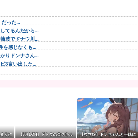
った...
てるんだから...
波でドナウ川...
を感じなくも...
りドンナさん...
3言い出した...
ガチャでも育...
「あぁ～、好き」
ご覧ください...
い結婚間近で...
まりに
【8月LOH】ドトウの金スキル
【ウマ娘】ドンちゃんと一緒に