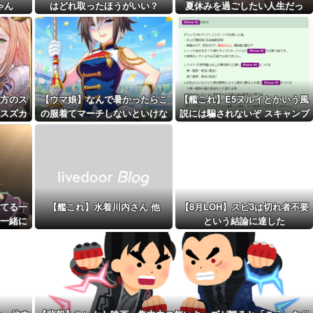
ゃん
はどれ取ったほうがいい？
夏休みを過ごしたい人生だっ
距離先行編成...
た…
予定！第...
方のス
【ウマ娘】なんで暑かったらこ
【艦これ】E5ヌルイとかいう風
スズカ
の服着てマーチしないといけな
説には騙されないぞ スキャンプ
いんだよぉ…
くらいヌルイのなら考える
てる一
【艦これ】水着川内さん 他
【8月LOH】スピ3は切れ者不要
一緒に
という結論に達した