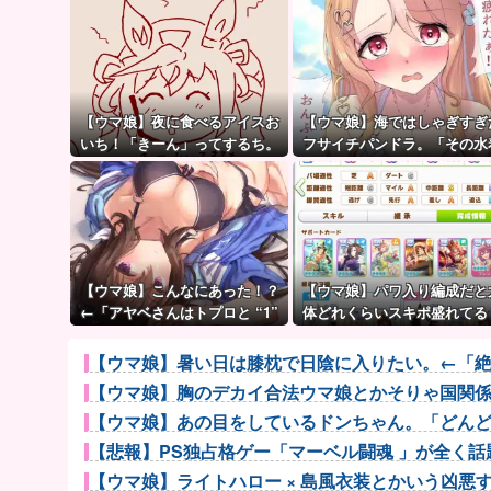
【ウマ娘】夜に食べるアイスお
【ウマ娘】海ではしゃぎすぎ
いち！「きーん」ってするち。
フサイチパンドラ。「その水
でおんぶはマズイ…」
【ウマ娘】こんなにあった！？
【ウマ娘】パワ入り編成だと
←「アヤベさんはトプロと “1”
体どれくらいスキポ盛れてる
差だぞ」
【ウマ娘】暑い日は膝枕で日陰に入りたい。←「
【ウマ娘】胸のデカイ合法ウマ娘とかそりゃ国関
【ウマ娘】あの目をしているドンちゃん。「どん
【悲報】PS独占格ゲー「マーベル闘魂 」が全く話題
【ウマ娘】ライトハロー × 島風衣装とかいう凶悪すぎ