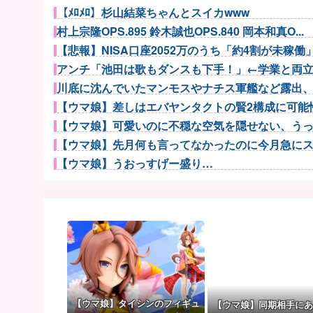
【ﾒﾛﾒﾛ】杉山結菜ちゃんとスイカwww
村上宗隆OPS.895 鈴木誠也OPS.840 岡本和真O...
【悲報】NISA口座2052万のうち「約4割が未稼働」だ
アンチ「池田は歌もダンスも下手！」←学業と両立し
川底に沈んでいたマンモスやナチス軍艦など露出、熱
【ウマ娘】差しはエバヤンタクトの賢2構成に可能性
【ウマ娘】可愛いのに不穏な空気を隠せない、うっか
【ウマ娘】先月何も言ってなかったのに今月急にスピ
【ウマ娘】うおっすげー盛り…
【ウマ娘】ウマ娘で一番やってはいけないマウントは
【セ順位】虎=兎-====//====燕=星==竜=鯉 【8...
【ウマ娘】生足ヘソだしマーメイドな水着ダンツ
【謎】秋元康（68）が20000曲の作詞ができた理由
ニンテンドーダイレクトってやる意味あるの？
韓国人「熊本地震で見る日本の土木技術の完全勝利を
元カノと同窓会で再会、終電逃して相部屋に。～お互
【ウマ娘】タイシンのフィギュ
【ウマ娘】同期相手にあ