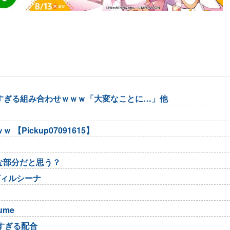
悪すぎる組み合わせｗｗｗ「大変なことに…」他
ickup07091615】
な部分だと思う？
ヴィルシーナ
sume
険すぎる配合