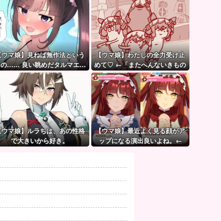
【ウマ娘】見ねば無作法という
【ウマ娘】わたしの全力受け止
もの…… 良い眺めだタルマエ…
めて♡ ←「またへんないきもの
（殴
がふえてる…」
【ウマ娘】ルラちは、あの性格
【ウマ娘】最近よく見る顔がア
で大きいから好き。
ップになる演出良いよね。←
「これとかこれとか…」