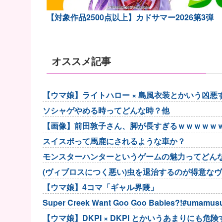
【対象作品2500点以上】カドサマー2026第3弾
オススメ記事
【ウマ娘】ライトハロー × 島風衣装とかいう凶
ソシャゲやめる時ってどんな時？他
【画像】前田敦子さん、脚が長すぎるｗｗｗｗｗｗｗ 【P
スイスポって馬鹿にされるような車か？
モンスターハンターというゲームの魅力ってどん
(ヴィブロスにつく悪い)虫を退治するのが得意な
【ウマ娘】4コマ「ギャル界隈」
Super Creek Want Goo Goo Babies?!#umamu
【ウマ娘】DKPI × DKPI とかいうあまりにも危