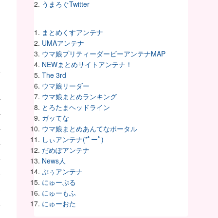
うまろぐTwitter
まとめくすアンテナ
UMAアンテナ
ウマ娘プリティーダービーアンテナMAP
NEWまとめサイトアンテナ！
The 3rd
ウマ娘リーダー
ウマ娘まとめランキング
とろたまヘッドライン
ガッてな
ウマ娘まとめあんてなポータル
しぃアンテナ(*ﾟーﾟ)
だめぽアンテナ
News人
ぷぅアンテナ
にゅーぷる
にゅーもふ
にゅーおた