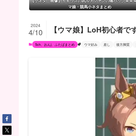
【小ネタ・画像】イギリスの武ルメファンの痛バッグｗｗ
マ娘・競馬小ネタまとめ
2024
【ウマ娘】LoH初心者
4/10
5ch、おんj、ふたばまとめ
ウマ好み
差し
後方脚質