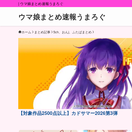
| ウマ娘まとめ速報うまろぐ
ウマ娘まとめ速報うまろぐ
ホーム
まとめ記事
5ch、おんj、ふたばまとめ
【対象作品2500点以上】カドサマー2026第3弾