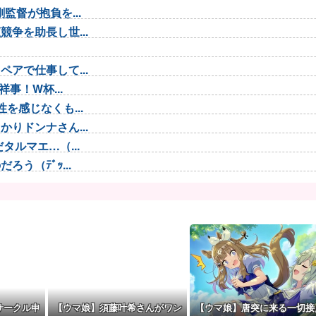
督が抱負を...
争を助長し世...
アで仕事して...
事！W杯...
を感じなくも...
りドンナさん...
ルマエ…（...
う（ﾃﾞｯ...
 わかりま...
識失う
理想のアイド...
 脳の錯覚...
G起用を示...
…新規兵力...
サークル申
【ウマ娘】須藤叶希さんがワン
【ウマ娘】唐突に来る一切接