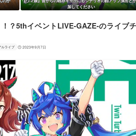
んのか
【ウマ娘】昔からの既存キャラにもシナリオの顔アップ演出と
加してください
？5thイベントLIVE-GAZE-のライブ
アルライブ
2023年9月7日