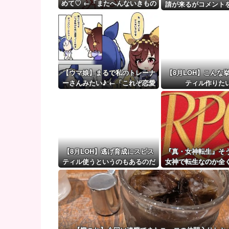
無神経な人あるある
めて♡ ←「またへんないきもの
請が来るがコメント
がふえてる…」
【ウマ娘】（審議）無凸ブーケと完凸シャカール、中
ず拒否してし
【ウマ娘】覚醒Lv6、7の解放が今後2か月置きに実装
【ウマ娘】まるで私のトレーナ
【8月LOH】こんな
ーさんみたい♪ ←「これぞ恋愛
ティル作りた
強者スペ一族…」
【8月LOH】逃げ育成にスピス
『真・女神転生』そ
ティル使うというのもあるのだ
女神で転生なのか全
な
いでプレイしてた『
生2』