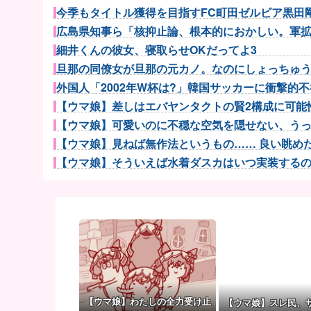
今季もタイトル獲得を目指すFC町田ゼルビア黒田剛監
広島県知事ら「核抑止論、根本的におかしい。軍拡競
細井くんの彼女、寝取らせOKだってよ3
旦那の同僚女が旦那の元カノ。なのにしょっちゅうペ
外国人「2002年W杯は?」韓国サッカーに衝撃的不祥
【ウマ娘】差しはエバヤンタクトの賢2構成に可能性
【ウマ娘】可愛いのに不穏な空気を隠せない、うっか
【ウマ娘】見ねば無作法というもの…… 良い眺めだタ
【ウマ娘】そういえば水着ダスカはいつ実装するのだろ
【ウマ娘】アイちゃんをいやらしい目で見ないで！！→
富士登山ツアー中に64歳男性死亡 8合目付近で意
【朗報】長野桃羽「嗣永桃子さんと道重さゆみさんが
【医師解説】飲酒後の「締めのラーメン欲」の原因は？
【NBA】ニック・ナースもレブロン・ジェームズのP
ウクライナ軍参謀本部「今年のロシア軍死傷者24万人
【画像】8月だから夏に撮った写真あげていく
【ウマ娘】わたしの全力受け止
【ウマ娘】スレ民、