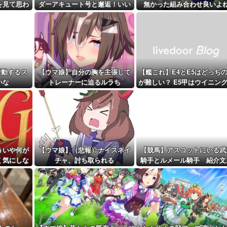
を見て思わ
ダーアキュート号と邂逅！いい
無かった組み合わせ良いよ
距離先行編成...
まう
ツーショットだ
予定！第...
挙動するス
【ウマ娘】自分の胸を主張して
【艦これ】E4とE5はどっち
いな
トレーナーに迫るルラち
が難しい？ E5甲はウイニン
ンって聞いたんだけど
ういや何が
【ウマ娘】（悲報）ナイスネイ
【競馬】アスコットにいる武
く気にしな
チャ、討ち取られる
騎手とルメール騎手 紹介文
真・女神転
かしくね？