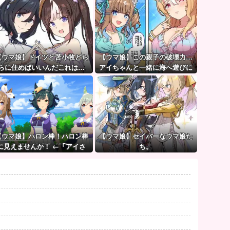
【ウマ娘】ドイツと苫小牧どち
【ウマ娘】この親子の破壊力…
らに住めばいいんだこれは…
アイちゃんと一緒に海へ遊びに
行きたい人生だった。
【ウマ娘】ハロン棒！ハロン棒
【ウマ娘】セイバーなウマ娘た
に見えませんか！ ←「アイさ
ち。
ん…静かに…」