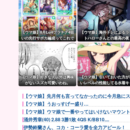
【ウマ娘】8月LoHプラチナ4狙
【ウマ娘】海外トレによるラ
いの先行サポカ編成ってこれで
トハローさんとの最高の夜
大丈夫？
【ウマ娘】好きな人以外は興味
【ウマ娘】引いておいた方が
がないスズカ可愛いわね。
いレベルの性能してる水着キ
ラって誰かいたっけ？←「い
ぱいいるぞ」
【ウマ娘】先月何も言ってなかったのに今月急にス
【ウマ娘】うおっすげー盛り…
【ウマ娘】ウマ娘で一番やってはいけないマウン
涌井秀章(40) 2.88 3勝1敗 4QS K/BB10....
伊勢鈴蘭さん、コカ・コーラ愛を全力アピール！