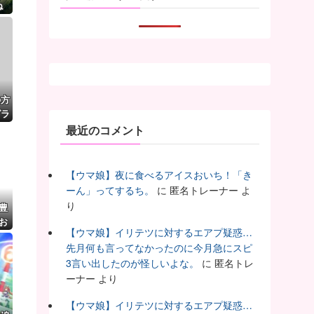
ね
の方
グラ
最近のコメント
【ウマ娘】夜に食べるアイスおいち！「き
ーん」ってするち。
に
匿名トレーナー
よ
り
豊
お
【ウマ娘】イリテツに対するエアプ疑惑…
先月何も言ってなかったのに今月急にスピ
3言い出したのが怪しいよな。
に
匿名トレ
ーナー
より
【ウマ娘】イリテツに対するエアプ疑惑…