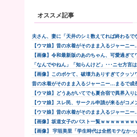
オススメ記事
夫さん、妻に「天井のシミ数えてれば終わるでな
【ウマ娘】昔の水着がそのまま入るジャーニー
【画像】令和最新版のあのちゃん、可愛過ぎてワイら
「なんでやねん」「知らんけど」･･･ニセ方言
た
【画像】このボケて、破壊力ありすぎてクッソ
昔の水着がそのまま入るジャーニー…まるで成
【ウマ娘】どうあがいてでも夏合宿で異界入りは
【ウマ娘】スレ民、サークル申請が来るがコメ
【ウマ娘】昔の水着がそのまま入るジャーニー
【画像】坂道女子のバスト一覧ｗｗｗｗｗｗｗ
【画像】 宇垣美里「学生時代は全然モテなかったです