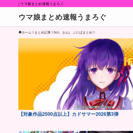
| ウマ娘まとめ速報うまろぐ
ウマ娘まとめ速報うまろぐ
ホーム
まとめ記事
5ch、おんj、ふたばまとめ
【対象作品2500点以上】カドサマー2026第3弾