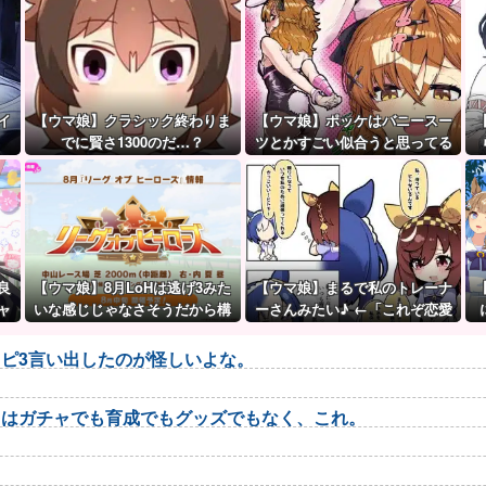
イ
【ウマ娘】クラシック終わりま
【ウマ娘】ポッケはバニースー
でに賢さ1300のだ…？
ツとかすごい似合うと思ってる
良
【ウマ娘】8月LoHは逃げ3みた
【ウマ娘】まるで私のトレーナ
ャ
いな感じじゃなさそうだから構
ーさんみたい♪ ←「これぞ恋愛
っ
成迷うよね。
強者スペ一族…」
ピ3言い出したのが怪しいよな。
トはガチャでも育成でもグッズでもなく、これ。