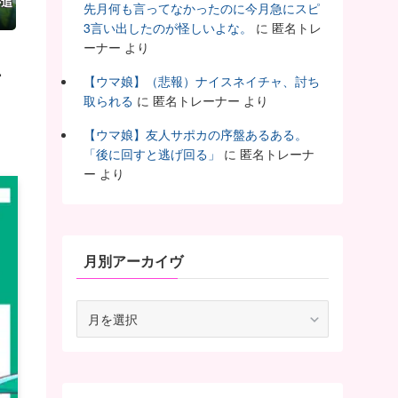
か追
先月何も言ってなかったのに今月急にスピ
3言い出したのが怪しいよな。
に
匿名トレ
ーナー
より
チ
【ウマ娘】（悲報）ナイスネイチャ、討ち
取られる
に
匿名トレーナー
より
【ウマ娘】友人サポカの序盤あるある。
「後に回すと逃げ回る」
に
匿名トレーナ
ー
より
月別アーカイヴ
月
別
ア
ー
カ