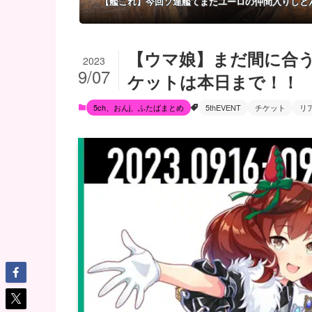
【艦これ】今回ソ連艦てまたユーロの仲間入りしと
【ウマ娘】まだ間に合う！
2023
9/07
ケットは本日まで！！
5ch、おんj、ふたばまとめ
5thEVENT
チケット
リ