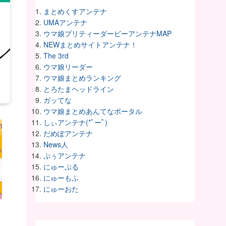
まとめくすアンテナ
UMAアンテナ
ウマ娘プリティーダービーアンテナMAP
NEWまとめサイトアンテナ！
The 3rd
ウマ娘リーダー
ウマ娘まとめランキング
とろたまヘッドライン
ガッてな
ウマ娘まとめあんてなポータル
しぃアンテナ(*ﾟーﾟ)
だめぽアンテナ
News人
ぷぅアンテナ
にゅーぷる
にゅーもふ
にゅーおた