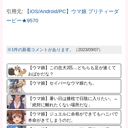
引用元:
【iOS/Android/PC】ウマ娘 プリティーダ
ービー★9570
※1件の新着コメントがあります。
（2023/09/07）
【ウマ娘】この忠犬2匹…どちらも足が速くて
おばかだな？
【ウマ娘】セイバーなウマ娘たち。
【ウマ娘】暑い日は膝枕で日陰に入りたい。←
「絶対に離れたくない場所だな」
【ウマ娘】ジュエルに余裕ができてもハニバで
本命がきてしまうのだ。