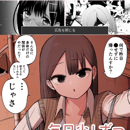
広告を閉じる
【画像】咲-saki-作者、ようやく『奇乳』に気付くｗｗ
ｗｗ
【画像】漫画家・桂正和、最新のパンツ＆お尻のイラ
スト投稿にネ...
【悲報】ショートスリーパー堀さん、対面で高須幹弥
にブチギレる...
【衝撃】きゃりーぱみゅぱみゅ 本名をさらりと告白
【食料自給率】過去最低37% 25年度、コメ消費減響
く他
【衝撃】テレビ大好き高齢者のテレビ離れ、遂に始ま
る…他
【悲報】元TOKIO長瀬智也さん、バイク写真を投稿す
るも女子...
【高校野球】甲子園 初ジャッジの女性審判・佐藤加
奈さん、自ら...