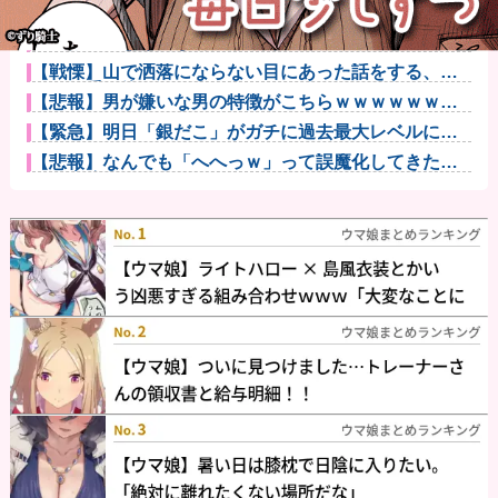
フリマ民「あと500円値下げ出来ませんか」ワイ「ほ～
い購入ｗ...
【画像】ごきげんな朝飯だ･･･他
【戦慄】山で洒落にならない目にあった話をする、オ
カルト系で他
【悲報】男が嫌いな男の特徴がこちらｗｗｗｗｗｗｗ
ｗｗｗ
【緊急】明日「銀だこ」がガチに過去最大レベルに混
みそうwww...
【悲報】なんでも「へへっｗ」って誤魔化してきたワ
イの末路がこ...