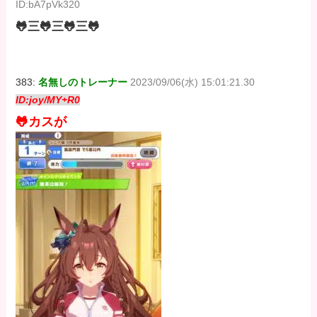
ID:bA7pVk320
🐸三🐸三🐸三🐸
383:
名無しのトレーナー
2023/09/06(水) 15:01:21.30
ID:joy/MY+R0
🐸カスが