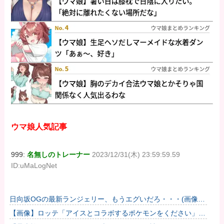
ウマ娘人気記事
999:
名無しのトレーナー
2023/12/31(木) 23:59:59.59
ID:uMaLogNet
日向坂OGの最新ランジェリー、もうエグいだろ・・・(画像ど
ーん)
【画像】ロッテ「アイスとコラボするポケモンをください」ポ
ケモン公式「しょうがねえなぁ」