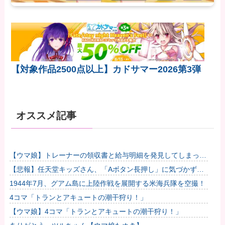
【対象作品2500点以上】カドサマー2026第3弾
オススメ記事
【ウマ娘】トレーナーの領収書と給与明細を発見してしまった
トプロ他
【悲報】任天堂キッズさん、「Aボタン長押し」に気づかず任
天堂に修正させてしまう他
1944年7月、グアム島に上陸作戦を展開する米海兵隊を空撮！
4コマ「トランとアキュートの潮干狩り！」
【ウマ娘】4コマ「トランとアキュートの潮干狩り！」