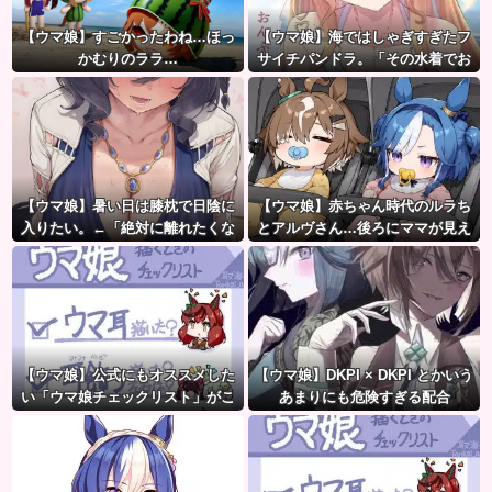
【ウマ娘】すごかったわね…ほっ
【ウマ娘】海ではしゃぎすぎたフ
かむりのララ…
サイチパンドラ。「その水着でお
んぶはマズイ…」
【ウマ娘】暑い日は膝枕で日陰に
【ウマ娘】赤ちゃん時代のルラち
入りたい。←「絶対に離れたくな
とアルヴさん…後ろにママが見え
い場所だな」
るな？
【ウマ娘】公式にもオススメした
【ウマ娘】DKPI × DKPI とかいう
い「ウマ娘チェックリスト」がこ
あまりにも危険すぎる配合
ちら。