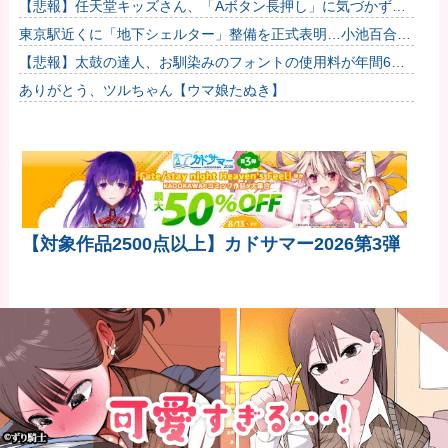
【悲報】任天堂キッズさん、「Aボタン長押し」に気づかず任
天堂に修正させてしまう他
東京駅近くに「地下シェルター」整備を正式表明…小池百合子
知事「多くの方が滞在、施設整備の効果高い」
【悲報】太鼓の達人、お馴染みのフォントの使用料が年間6万
から年間320万になったので変更に
ありがとう、ツルちゃん【ウマ娘たぬき】
【対象作品2500点以上】カドサマー2026第3弾
Kindle お買い得情報
～99円で購入できる格安Kindleコミックはこち
ら！！