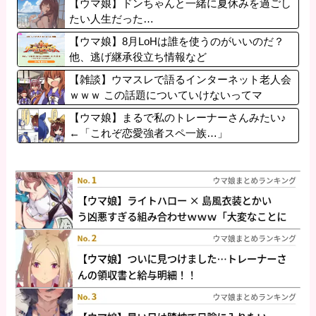
【ウマ娘】ドンちゃんと一緒に夏休みを過ごし
たい人生だった…
【ウマ娘】8月LoHは誰を使うのがいいのだ？
他、逃げ継承役立ち情報など
【雑談】ウマスレで語るインターネット老人会
ｗｗｗ この話題についていけないってマ
ジ…！？
【ウマ娘】まるで私のトレーナーさんみたい♪
←「これぞ恋愛強者スペ一族…」