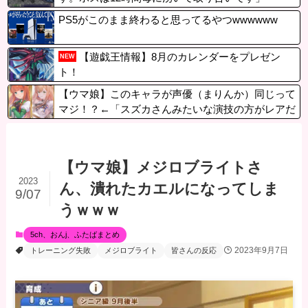
PS5がこのまま終わると思ってるやつwwwwww
【遊戯王情報】8月のカレンダーをプレゼン
NEW
ト！
【ウマ娘】このキャラが声優（まりんか）同じって
マジ！？←「スズカさんみたいな演技の方がレアだ
と聞いて驚いたよ」
【ウマ娘】メジロブライトさ
2023
ん、潰れたカエルになってしま
9/07
うｗｗｗ
5ch、おんj、ふたばまとめ
2023年9月7日
トレーニング失敗
メジロブライト
皆さんの反応