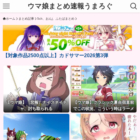
ウマ娘まとめ速報うまろぐ
ホーム
まとめ記事
5ch、おんj、ふたばまとめ
【対象作品2500点以上】カドサマー2026第3弾
【ウマ娘】（悲報）ナイスネイチ
【ウマ娘】クラシック夏合宿直前
ャ、討ち取られる
でこの状況、こういう時はラーメ
ン食べてもいいのかな？