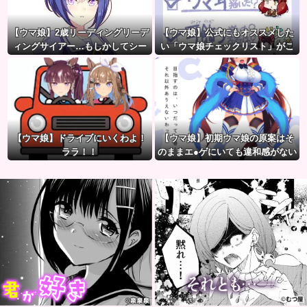
【ウマ娘】2歳リーディングリーデ
【ウマ娘】公式にもオススメした
ィングサイアー…もしかしてシー
い「ウマ娘チェックリスト」がこ
ザリオって凄いのでは？
ちら。
【ウマ娘】ドライブにいくわよ！
【ウマ娘】初期ウマ娘の原案はそ
ララ！！
のままエ●ゲにいても違和感がない
んだ。