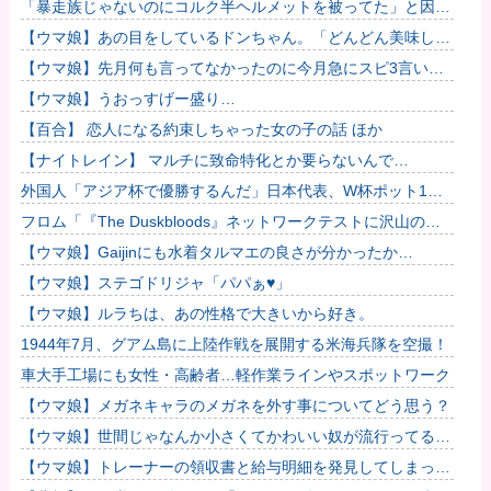
「暴走族じゃないのにコルク半ヘルメットを被ってた」と因縁
つけて暴行 少年らと父親(37)逮捕
【ウマ娘】あの目をしているドンちゃん。「どんどん美味しく
実る…♡」
【ウマ娘】先月何も言ってなかったのに今月急にスピ3言い出
したのが怪しいよな。
【ウマ娘】うおっすげー盛り…
【百合】 恋人になる約束しちゃった女の子の話 ほか
【ナイトレイン】 マルチに致命特化とか要らないんで…
外国人「アジア杯で優勝するんだ」日本代表、W杯ポット1入
りに現実味!?2030大会で出場枠「64」なら追い風に！アメリ
フロム「『The Duskbloods』ネットワークテストに沢山のご
カ...
応募をいただき誠にありがとうございました｡」
【ウマ娘】Gaijinにも水着タルマエの良さが分かったか…
【ウマ娘】ステゴドリジャ「パパぁ♥」
【ウマ娘】ルラちは、あの性格で大きいから好き。
1944年7月、グアム島に上陸作戦を展開する米海兵隊を空撮！
車大手工場にも女性・高齢者…軽作業ラインやスポットワーク
【ウマ娘】メガネキャラのメガネを外す事についてどう思う？
【ウマ娘】世間じゃなんか小さくてかわいい奴が流行ってるら
しいな？
【ウマ娘】トレーナーの領収書と給与明細を発見してしまった
トプロ他