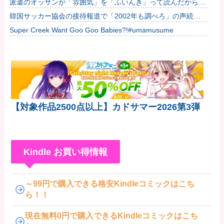
派遣のオッサンが「雰囲気」を「ふいんき」って読んだから蹴
他
り飛ばしたわ...仕事舐めんな
韓国サッカー協会の接待報道で「2002年も調べろ」の声続出
ｗｗｗ
Super Creek Want Goo Goo Babies?!#umamusume
【対象作品2500点以上】カドサマー2026第3弾
Kindle お買い得情報
～99円で購入できる格安Kindleコミックはこち
ら！！
現在無料0円で購入できるKindleコミックはこち