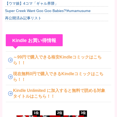
www「大変なことに…」
【ウマ娘】4コマ「ギャル界隈」
Super Creek Want Goo Goo Babies?!#umamusume
再公開済み記事リスト
Kindle お買い得情報
～99円で購入できる格安Kindleコミックはこち
ら！！
現在無料0円で購入できるKindleコミックはこち
ら！！
Kindle Unlimited に加入すると無料で読める対象
タイトルはこちら！！
1位
2位
3位