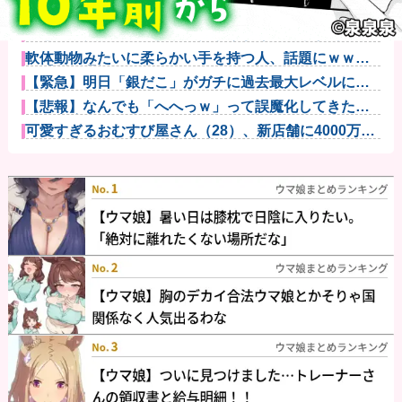
【画像】福原遥さん、意外とあるｗ他
【悲報】タクシー運転手、儲かりまくることが判明ｗ
ｗｗｗｗｗｗ...
軟体動物みたいに柔らかい手を持つ人、話題にｗｗｗ
ｗ「脳が理解...
【緊急】明日「銀だこ」がガチに過去最大レベルに混
みそうwww...
【悲報】なんでも「へへっｗ」って誤魔化してきたワ
イの末路がこ...
可愛すぎるおむすび屋さん（28）、新店舗に4000万円
クラフ...