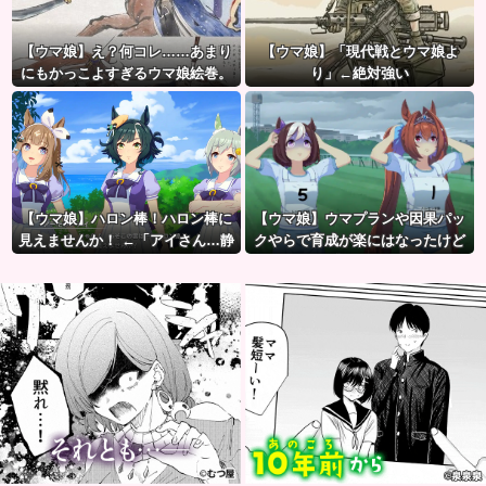
【ウマ娘】え？何コレ……あまり
【ウマ娘】「現代戦とウマ娘よ
にもかっこよすぎるウマ娘絵巻。
り」←絶対強い
【ウマ娘】ハロン棒！ハロン棒に
【ウマ娘】ウマプランや因果パッ
見えませんか！ ←「アイさん…静
クやらで育成が楽にはなったけど
かに…」
ハードルも高くなってるんだ。