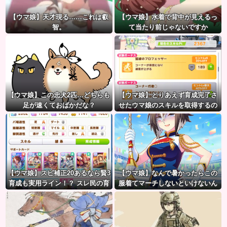
【ウマ娘】天才現る……これは叡
【ウマ娘】水着で背中が見えるっ
智。
て当たり前じゃないですか
【ウマ娘】この忠犬2匹…どちらも
【ウマ娘】とりあえず育成完了さ
足が速くておばかだな？
せたウマ娘のスキルを取得するの
が面倒…このまま終わらせたろ！
←「実はこれちょっと損してる
ぞ」
【ウマ娘】スピ補正20あるなら賢3
【ウマ娘】なんで暑かったらこの
育成も実用ライン！？ スレ民の育
服着てマーチしないといけないん
成した夏ドーベルが仕上がりつつ
だよぉ…
ある件