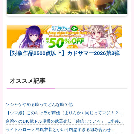
【対象作品2500点以上】カドサマー2026第3弾
オススメ記事
ソシャゲやめる時ってどんな時？他
【ウマ娘】このキャラが声優（まりんか）同じってマジ！？
←「スズカさんみたいな演技の方がレアだと聞いて驚いたよ」
台湾への140億ドル規模の武器売却「確信している」 …米共和
他
党重鎮、マコール議員が表明！
ライトハロー × 島風衣装とかいう凶悪すぎる組み合わせ