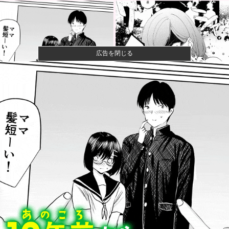
広告を閉じる
【悲報】ショートスリーパー堀さん、対面で高須幹弥
にブチギレる...
【衝撃】きゃりーぱみゅぱみゅ 本名をさらりと告白
【画像】山ガールさん、山でラーメンを食べたらおじ
さんに怒られ...
みいちゃん、セコカンになる
日本のフォント企業を買収した海外資本、「なんで自
ら売上ゼロに...
【朗報】みい山作者さん、みいちゃんでチー牛なので
はという疑惑...
川底に沈んでいたマンモスやナチス軍艦など露出、熱
波でドナウ川...
防弾ガラスの件で誤情報を拡散した左派、間違いを指
摘されても頑...