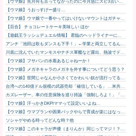
【ウマ娘】先月何も言ってなかったのに今月急にスピ3言い出
したのが怪しいよな。
【ウマ娘】うおっすげー盛り…
【ウマ娘】ウマ娘で一番やってはいけないマウントはガチャで
も育成でもグッズでもなく、これ。
【百合】 チョコレートケーキ美味しい ほか
【遊戯王ラッシュデュエル情報】 君臨のヘッドライナーに
「ヘルシィ・オリビア」が新規収録決定！
アンチ「池田は歌もダンスも下手！」←学業と両立してるんだ
からレッスンに参加出来なくて当たり前だろ？？？
川底に沈んでいたマンモスやナチス軍艦など露出、熱波でドナ
ウ川が歴史的渇水！
【ウマ娘】フサパンの水着あるじゃねーか！
【ウマ娘】メガネキャラのメガネを外す事についてどう思う？
【ウマ娘】世間じゃなんか小さくてかわいい奴が流行ってるら
しいな？
台湾への140億ドル規模の武器売却「確信している」 …米共和
党重鎮、マコール議員が表明！
カズレーザー、車の任意保険を巡り持論「強制しろよ！」「保
険にも入れないヤツは運転すんなよ」
【ウマ娘】汗っかきDKPIママって設定いいよね…
【ウマ娘】ウマプランや因果パックやらで育成が楽にはなった
けどハードルも高くなってるんだ。
ソシャゲやめる時ってどんな時？他
【ウマ娘】このキャラが声優（まりんか）同じってマジ！？
←「スズカさんみたいな演技の方がレアだと聞いて驚いたよ」