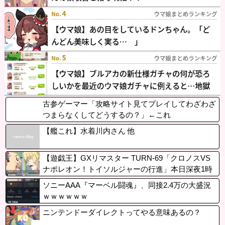
古参ゲーマー「攻略サイト見てプレイしてわざわざ
つまらなくしてどうするの？」←これ
【艦これ】水着川内さん 他
【遊戯王】GXリマスター TURN-69「クロノスVS
ナポレオン！トイソルジャーの行進」本日深夜1時
23分〜テレ東にて放送！
ソニーAAA『マーベル闘魂』、同接2.4万の大盛況
ｗｗｗｗｗｗ
ニンテンドーダイレクトってやる意味あるの？