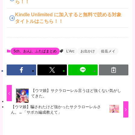
ら！！
Kindle Unlimited に加入すると無料で読める対象
タイトルはこちら！！
5ch、おんj、ふたばまとめ
L’Arc
お出かけ
佐岳メイ
【ウマ娘】サクラローレル言うほど強くない気がし
てきた。
【ウマ娘】騙されたけど強かったサクラローレルさ
ん。←「サポカ編成教えて」