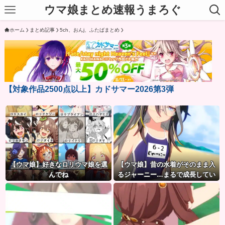
ウマ娘まとめ速報うまろぐ
ホーム
まとめ記事
5ch、おんj、ふたばまとめ
【対象作品2500点以上】カドサマー2026第3弾
【ウマ娘】好きなロリウマ娘を選
【ウマ娘】昔の水着がそのまま入
んでね
るジャーニー…まるで成長してい
ない！？