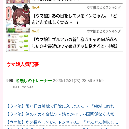
ウマ娘人気記事
999:
名無しのトレーナー
2023/12/31(木) 23:59:59.59
ID:uMaLogNet
【ウマ娘】暑い日は膝枕で日陰に入りたい。←「絶対に離れた
くない場所だな」
【ウマ娘】胸のデカイ合法ウマ娘とかそりゃ国関係なく人気出
るわな
【ウマ娘】あの目をしているドンちゃん。「どんどん美味しく
実る…♡」