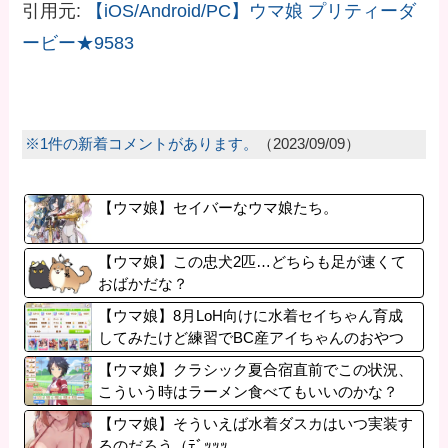
引用元:
【iOS/Android/PC】ウマ娘 プリティーダ
ービー★9583
※1件の新着コメントがあります。
（2023/09/09）
【ウマ娘】セイバーなウマ娘たち。
【ウマ娘】この忠犬2匹…どちらも足が速くて
おばかだな？
【ウマ娘】8月LoH向けに水着セイちゃん育成
してみたけど練習でBC産アイちゃんのおやつ
になってる。
【ウマ娘】クラシック夏合宿直前でこの状況、
こういう時はラーメン食べてもいいのかな？
【ウマ娘】そういえば水着ダスカはいつ実装す
るのだろう（ﾃﾞｯｯｯ