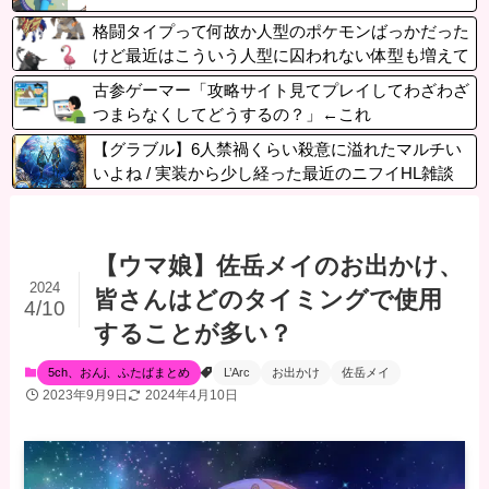
格闘タイプって何故か人型のポケモンばっかだった
けど最近はこういう人型に囚われない体型も増えて
きたね
古参ゲーマー「攻略サイト見てプレイしてわざわざ
つまらなくしてどうするの？」←これ
【グラブル】6人禁禍くらい殺意に溢れたマルチい
いよね / 実装から少し経った最近のニフイHL雑談
【ウマ娘】佐岳メイのお出かけ、
2024
皆さんはどのタイミングで使用
4/10
することが多い？
5ch、おんj、ふたばまとめ
L’Arc
お出かけ
佐岳メイ
2023年9月9日
2024年4月10日