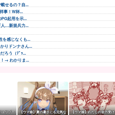
せるの？自...
事！W杯...
G起用を示...
…新規兵力...
を感じなくも...
りドンナさん...
う（ﾃﾞｯ...
 わかりま...
も違和感がな...
..
ィギュアが制...
なんですかね？
くなっ...
で名曲だと...
イユリゾー
【ウマ娘】夏の暑さにも元気な
【ウマ娘】わたしの全力受け