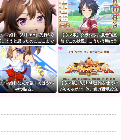
【ウマ娘】（8月LoH）先行3で
【ウマ娘】クラシック夏合宿直
楽しようと思ったのにここまで
前でこの状況、こういう時はラ
環境が変わるとは思わなかった
ーメン食べてもいいのかな？
のだ…
【ウマ娘】なんか強くてはやい
【ウマ娘】8月LoHは誰を使うの
やつ貼る。
がいいのだ？ 他、逃げ継承役立
ち情報など