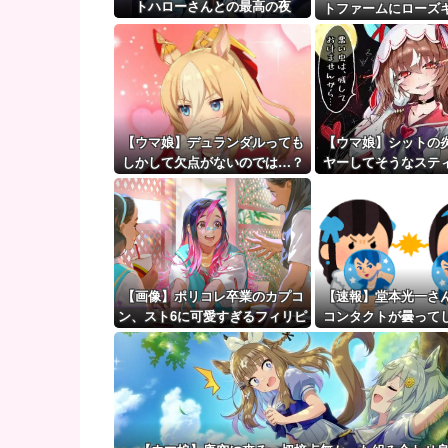
【艦これ】推し旅って結局何するイベントなの
トハローさんとの最高の夜
トファームにローズ
【ウマ娘】（審議）無凸ブーケと完凸シャカール、中
のパネルが到
【ウマ娘】覚醒Lv6、7の解放が今後2か月置きに実装
【ウマ娘】デュランダルっても
【ウマ娘】シットの
しかして欠点がないのでは…？
ヤーしてそうなステ
ブ（セーラーマー
【画像】ポリコレ卒業のカプコ
【速報】堂本光一さ
ン、スト6に可愛すぎるフィリピ
コンタクトが曇って
ン人キャラ実装！
め急遽ステージ上で
った結果・・・