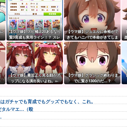
ム
【ウマ娘】スピ補正20あるなら
【ウマ娘】ジュエルに余裕がで
賢3育成も実用ライン！？ スレ
きてもハニバで本命がきてしま
民の育成した夏ドーベルが仕上
うのだ。
がりつつある件
た
【ウマ娘】最近よく見る顔がア
【ウマ娘】クラシック終わりま
ップになる演出良いよね。←
でに賢さ1300のだ…？
「これとかこれとか…」
トはガチャでも育成でもグッズでもなく、これ。
だタルマエ…（殴
.