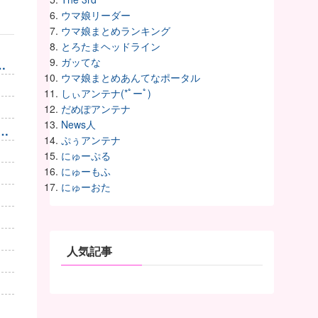
ウマ娘リーダー
ウマ娘まとめランキング
とろたまヘッドライン
ガッてな
い
ウマ娘まとめあんてなポータル
しぃアンテナ(*ﾟーﾟ)
だめぽアンテナ
News人
、
ぷぅアンテナ
にゅーぷる
にゅーもふ
にゅーおた
人気記事