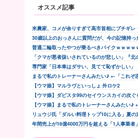
オススメ記事
米農家、コメが余りすぎて高市首相にブチギレ
るのかな。もう愛想尽...
30歳以上のおっさんに質問だが、今の記憶持っ
普通二輪取ったやつが乗るべきバイクｗｗｗｗ
「クマが悪者扱いされているのが悲しい」『北
ドラマはつまらなく...
専門家「日本車はダサい、見てて恥ずかしい」
まるで私のトレーナーさんみたい♪ ←「これぞ
【ウマ娘】マルラヴといっしょ 外ロケ2
【ウマ娘】ダビスタ99のセイウンスカイの次ぐ
【ウマ娘】まるで私のトレーナーさんみたい♪ 
リュウジ氏「ダルい料理トップ10に入る」夏の
年間売上が16億4000万円を超える「1人事業者