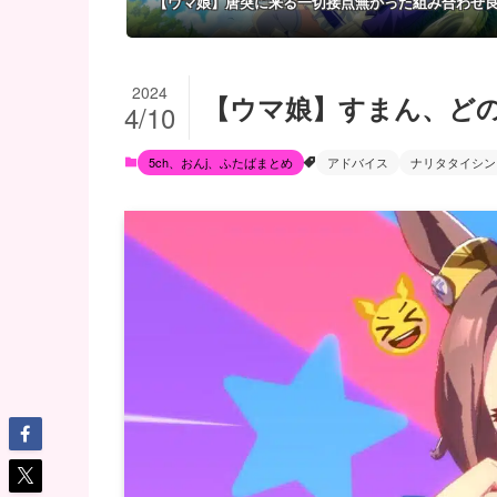
【ウマ娘】唐突に来る一切接点無かった組み合わせ
2024
【ウマ娘】すまん、ど
4/10
5ch、おんj、ふたばまとめ
アドバイス
ナリタタイシン