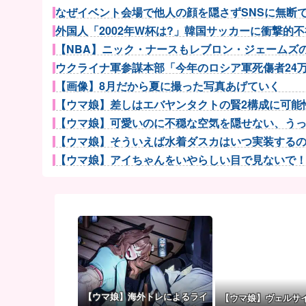
なぜイベント会場で他人の顔を隠さずSNSに無断で載
外国人「2002年W杯は?」韓国サッカーに衝撃的不祥
【NBA】ニック・ナースもレブロン・ジェームズのP
ウクライナ軍参謀本部「今年のロシア軍死傷者24万人
【画像】8月だから夏に撮った写真あげていく
【ウマ娘】差しはエバヤンタクトの賢2構成に可能性
【ウマ娘】可愛いのに不穏な空気を隠せない、うっか
【ウマ娘】そういえば水着ダスカはいつ実装するのだろ
【ウマ娘】アイちゃんをいやらしい目で見ないで！！→
【ウマ娘】初期ウマ娘の原案はそのままエロゲにいて
ビジュアル系四天王「SHAZNA、MALICE MIZER、.
【朗報】セクシーさとキュートな上原歩夢ちゃんのフ
昨日打ったアイムなんですけど…これ設定いくつ
無神経な人あるある
【悲報】Googleのエンジニア「AIで仕事がつまらな
モーニング娘。'25『気になるその気の歌』ってガチ
【ウマ娘】海外トレによるライ
【ウマ娘】ヴェルサ