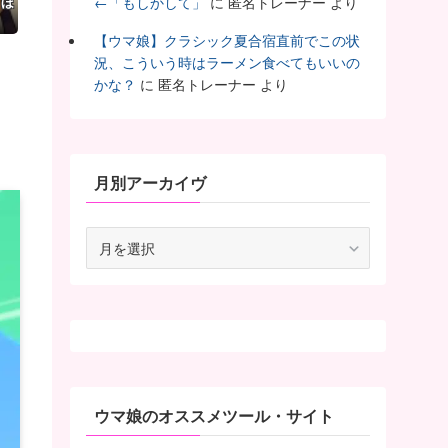
てほ
←「もしかして」
に
匿名トレーナー
より
【ウマ娘】クラシック夏合宿直前でこの状
況、こういう時はラーメン食べてもいいの
かな？
に
匿名トレーナー
より
月別アーカイヴ
月
別
ア
ー
カ
イ
ヴ
ウマ娘のオススメツール・サイト