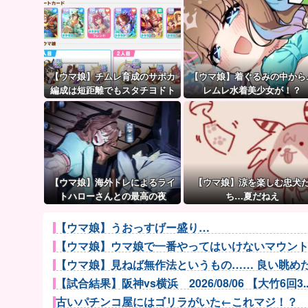
【ウマ娘】チムレ育成のサポカ
【ウマ娘】着ぐるみの中から
編成は短距離でもスタチヨドト
レムレ水着美少女が！？
ウを編成するってマジ！？ 根性
サポカを編成していた意味…
【ウマ娘】海外トレによるライ
【ウマ娘】涼を楽しむ忠犬
トハローさんとの最高の夜
ち…夏だねえ
【ウマ娘】うおっすげー盛り…
【ウマ娘】ウマ娘で一番やってはいけないマウン
【ウマ娘】見ねば無作法というもの…… 良い眺め
【試合結果】阪神vs横浜 2026/08/06 【大竹6回3..
古いパチンコ屋にはゴリラがいた←これマジ！？