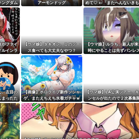
キングダム
アーモンドッグ
めて♡ ←「またへんないき
距離先行編成...
着
がふえてる…」
予定！第...
炎がファイ
【ウマ娘】タキオン、このソー
【ウマ娘】ルラち、新人が来
ィルインラ
ス食べても大丈夫なやつ？
時にやることは先ずパンレ
ズ衣装）
だ。
ん、左目の
【画像】ホロライブ新作ソシャ
【ウマ娘】LA公演ツアー、
しまったた
ゲ、またえちえち水着ガチャｗ
ンセルが出たので２次募集
洗うことな
ｗ
始！サンタアニタパークへ行
・・
オプショナルツアーも決定