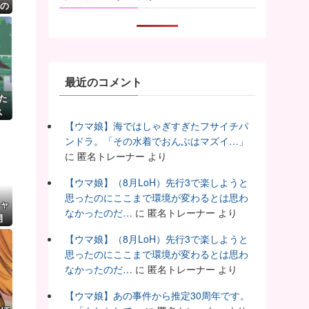
もの
最近のコメント
た
ス
【ウマ娘】海ではしゃぎすぎたフサイチパ
ンドラ。「その水着でおんぶはマズイ…」
に
匿名トレーナー
より
【ウマ娘】（8月LoH）先行3で楽しようと
思ったのにここまで環境が変わるとは思わ
キャ
なかったのだ…
に
匿名トレーナー
より
開
く
【ウマ娘】（8月LoH）先行3で楽しようと
！
思ったのにここまで環境が変わるとは思わ
なかったのだ…
に
匿名トレーナー
より
【ウマ娘】あの事件から推定30周年です。