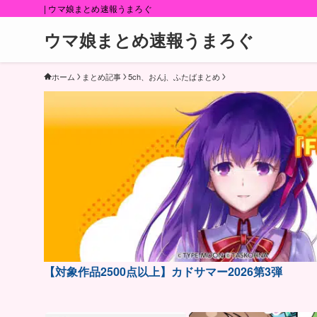
| ウマ娘まとめ速報うまろぐ
ウマ娘まとめ速報うまろぐ
ホーム
まとめ記事
5ch、おんj、ふたばまとめ
【対象作品2500点以上】カドサマー2026第3弾