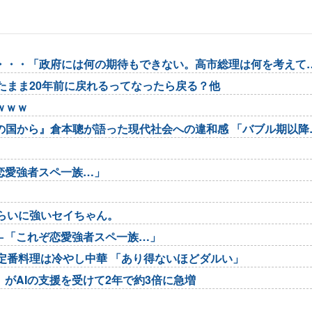
・・・「政府には何の期待もできない。高市総理は何を考えて
たまま20年前に戻れるってなったら戻る？他
ｗｗｗ
の国から』倉本聰が語った現代社会への違和感 「バブル期以降
恋愛強者スペ一族…」
らいに強いセイちゃん。
←「これぞ恋愛強者スペ一族…」
定番料理は冷やし中華 「あり得ないほどダルい」
」がAIの支援を受けて2年で約3倍に急増