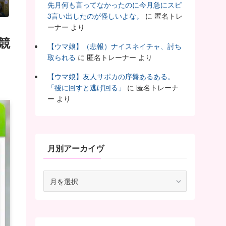
？
先月何も言ってなかったのに今月急にスピ
3言い出したのが怪しいよな。
に
匿名トレ
ーナー
より
競
【ウマ娘】（悲報）ナイスネイチャ、討ち
取られる
に
匿名トレーナー
より
【ウマ娘】友人サポカの序盤あるある。
「後に回すと逃げ回る」
に
匿名トレーナ
ー
より
月別アーカイヴ
月
別
ア
ー
カ