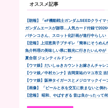
オススメ記事
【朗報】「eF機動戦士ガンダムSEEDクライ
当たりやすい状況...
ガンダムエースが謝罪…人気カード付録で202
パチンコさん、スロット化計画が進行中らしい
【悲報】上沼恵美子ブチギレ「簡単にそうめん
魚介料理の美味しい県に観光に行きたいんやが
夏合宿 ジェンティルドンナ
【ウマ娘】だいしゅきカウントお嫁さんチャレ
分に提案してみたら無...
【ウマ娘／中村カンナ】吉岡茉祐のマユ市立 吉岡
【ウマ娘】阪神タイガースとメジロマックイー
【画像】 「ビールと水を交互に飲まないと倒れ
【悲報】 昭和、やばすぎる 昔は良かったって