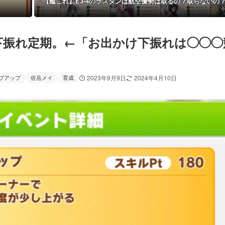
【艦これ】E3-4のラスダンは航空優勢は取るの？取らないの
下振れ定期。←「お出かけ下振れは◯◯◯
ブアップ
佐岳メイ
育成
2023年9月9日
2024年4月10日