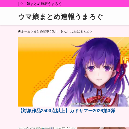
| ウマ娘まとめ速報うまろぐ
ウマ娘まとめ速報うまろぐ
ホーム
まとめ記事
5ch、おんj、ふたばまとめ
【対象作品2500点以上】カドサマー2026第3弾