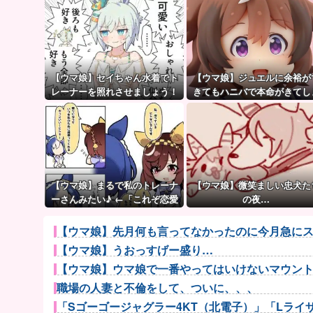
【ウマ娘】セイちゃん水着でト
【ウマ娘】ジュエルに余裕が
レーナーを照れさせましょう！
きてもハニバで本命がきてし
→ 結果
うのだ。
【ウマ娘】まるで私のトレーナ
【ウマ娘】微笑ましい忠犬た
ーさんみたい♪ ←「これぞ恋愛
の夜…
強者スペ一族…」
【ウマ娘】先月何も言ってなかったのに今月急にス
【ウマ娘】うおっすげー盛り…
【ウマ娘】ウマ娘で一番やってはいけないマウン
職場の人妻と不倫をして、ついに、、、
「Sゴーゴージャグラー4KT（北電子）」「Lライザの