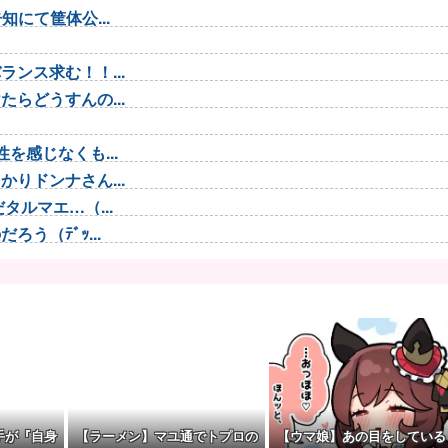
にて筐体公...
ンス求む！！...
らどうすんの...
を感じなくも...
りドンナさん...
ルマエ…（...
う（ﾃﾞｯ...
 わかりま...
で救助されて...
可能性を会長...
し出される
手が『自身
【ラーメン】マユ通でトプロの
【ウマ娘】あの目をしている