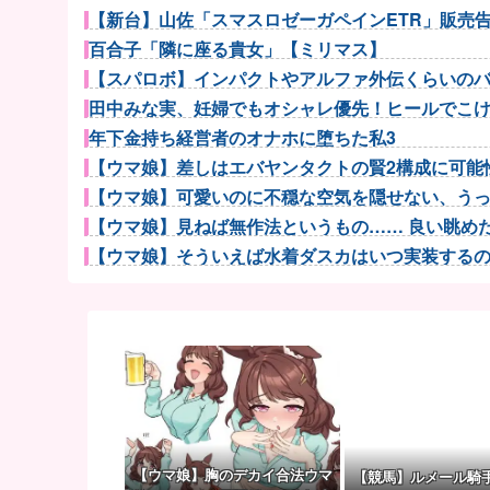
【新台】山佐「スマスロゼーガペインETR」販売告知
百合子「隣に座る貴女」【ミリマス】
【スパロボ】インパクトやアルファ外伝くらいのバラ
田中みな実、妊婦でもオシャレ優先！ヒールでこけた
年下金持ち経営者のオナホに堕ちた私3
【ウマ娘】差しはエバヤンタクトの賢2構成に可能性
【ウマ娘】可愛いのに不穏な空気を隠せない、うっか
【ウマ娘】見ねば無作法というもの…… 良い眺めだタ
【ウマ娘】そういえば水着ダスカはいつ実装するのだろ
【ウマ娘】アイちゃんをいやらしい目で見ないで！！→
伊藤裕樹、次戦勝利でタイトルマッチへ
『ほの暮しの庭』Switch2版 21,965本、Switc...
増水した川に取り残されたアライグマ、パドルボード
フランス人「欲張りすぎだ」中村敬斗、ランス残留の
とれたてっ！で海水浴客の水着彼女おっぱいが映
【beatmania IIDX】(26/08/06)「Spa...
【ウマ娘】胸のデカイ合法ウマ
【競馬】ルメール騎