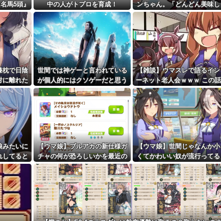
くていい」私...
名馬5頭』
中の人がトプロを育成！
ンちゃん。「どんどん美味し
距離先行編成...
実る…♡」
予定！第...
膝枕で日陰
世間では神ゲーと言われている
【雑談】ウマスレで語るイン
対に離れた
が個人的にはクソゲーだと思う
ーネット老人会ｗｗｗ この
な」
ゲーム挙げてけ
についていけないってマ
ジ…！？
娘みたいに
【ウマ娘】ブルアカの新仕様ガ
【ウマ娘】世間じゃなんか小
れしてると
チャの何が恐ろしいかを最近の
くてかわいい奴が流行ってる
だが、そう
ウマ娘ガチャに例えると…地獄
しいな？
だな？