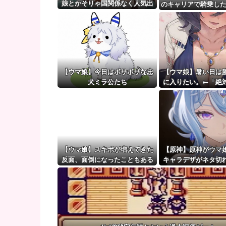
彼氏「俺の親は毒親。だから結婚しても一切関わらな
娘とかそりゃ国関係なく人気出
のキャリアで騎乗した
るわな
【ウマ娘】（審議）無凸ブーケと完凸シャカール、中
を語る
【ウマ娘】覚醒Lv6、7の解放が今後2か月置きに実装
【ウマ娘】今日はボサボサな忠
【ウマ娘】暑い日は
犬ミラ公たち
に入りたい。←「絶
くない場所だ
【ウマ娘】スキポが増えてきた
【原神】原神がウマ
反面、面倒になったこともある
キャラデザがネタ切
か言ってる奴いるん
なの？