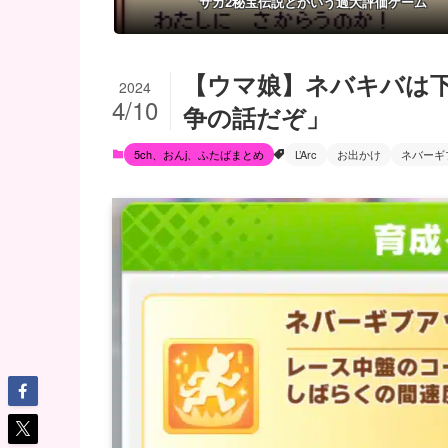
サガ2秘宝伝説とかいう過大評価ゲーム
【ウマ娘】ネバキバは
2024
4/10
争の話だぞ」
5ch、おんj、ふたばまとめ
L’Arc
お出かけ
ネバーギ