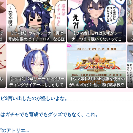
で
【ウマ娘】ヴィルシーナ「男は
【ウマ娘】これは恥ずかシー
ま
胃袋を掴めばイチコロ♪…なるほ
ナ…つまり履いてないってこ
ど。」→ 一方ジェンティルさん
と！？
（アカン）
ち
【ウマ娘】2歳リーディングリー
【ウマ娘】8月LoHは誰を使うの
ディングサイアー…もしかして
がいいのだ？ 他、逃げ継承役立
シーザリオって凄いのでは？
ち情報など
ピ3言い出したのが怪しいよな。
トはガチャでも育成でもグッズでもなく、これ。
アトリエ...