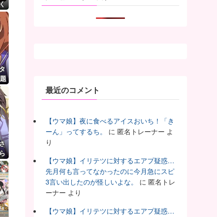
く
タ
話題
最近のコメント
【ウマ娘】夜に食べるアイスおいち！「き
ーん」ってするち。
に
匿名トレーナー
よ
り
さ
ら
【ウマ娘】イリテツに対するエアプ疑惑…
先月何も言ってなかったのに今月急にスピ
3言い出したのが怪しいよな。
に
匿名トレ
ーナー
より
【ウマ娘】イリテツに対するエアプ疑惑…