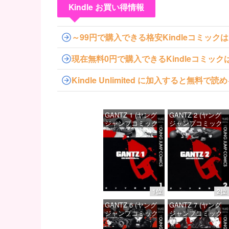
Kindle お買い得情報
～99円で購入できる格安Kindleコミック
現在無料0円で購入できるKindleコミッ
Kindle Unlimited に加入すると無
GANTZ 1 (ヤング
GANTZ 2 (ヤング
ジャンプコミック
ジャンプコミック
スDIGITAL)
スDIGITAL)
価格：¥100
価格：¥100
1位
2位
GANTZ 6 (ヤング
GANTZ 7 (ヤング
ジャンプコミック
ジャンプコミック
スDIGITAL)
スDIGITAL)