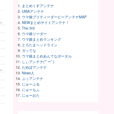
まとめくすアンテナ
UMAアンテナ
ウマ娘プリティーダービーアンテナMAP
。
NEWまとめサイトアンテナ！
The 3rd
ウマ娘リーダー
ウマ娘まとめランキング
とろたまヘッドライン
ガッてな
ウマ娘まとめあんてなポータル
しぃアンテナ(*ﾟーﾟ)
だめぽアンテナ
自
News人
ぷぅアンテナ
にゅーぷる
にゅーもふ
にゅーおた