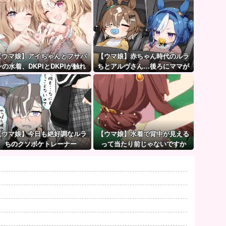
【ウマ娘】アイちゃんとフサパ
【ウマ娘】赤ちゃん時代のルラ
ンの水着、DKPIとDKPIが触れ
ちとアルヴさん…後ろにママが
てる構図が良き…
見えるな？
【ウマ娘】今日も絶好調なルラ
【ウマ娘】水着で背中が見える
ちのクソボケトレーナー
って当たり前じゃないですか