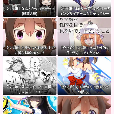
【ウマ娘】なんとかなれーーーッ
【ウマ娘】2歳リーディングリーデ
(極道入稿)
ィングサイアー…もしかしてシー
ザリオって凄いのでは？
【ウマ娘】クラシック終わりまで
【ウマ娘】ウマ娘ちゃんを性的な
に賢さ1300のだ…？
目で見ないでください。
【ウマ娘】隙あらば、タフ自慢！
【ウマ娘】なんか強くてはやいや
しゃあっ！！！
つ貼る。