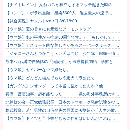
【ナイトレイン】 拗ねカスが棒立ちするマッチ起きた時の対
処法
【コンゴ】エボラ出血熱、感染3600人…過去最大の流行に
【試合実況】ヤクルトvs中日 8/6/18:00
【ウマ娘】夏の暑さにも元気なアーモンドッグ
【ウマ娘】あの事件から推定30周年です。←「もしかして」
【ウマ娘】アスリート的な美しさがあるスーパークリーク、い
いよね…
「ジャニーさんとつかこうへい氏は同じ」少年隊・錦織一清が
明かすレジェンドの共通点と我流の演出論
熊本･八代港で自衛隊の「病院船」が医療提供開始、診察と薬
剤処方…被災者向け大浴場も！
【ウマ娘】セイバーなウマ娘たち。
【ウマ娘】どんどん編んでもらう忠犬ミラ公たち
【ガンダム】ジオング って本当に強かったんか？他
兵庫・斎藤知事、超有能だった・・・「県の海外事務所はすべ
て閉鎖で。直営する意味ないし皆さんから理解得られないでし
北朝鮮の金与正党総務部長、日本のトマホーク発射試験を批
ょ」他
判…「軍事的選択肢」警告！
株式投資、若年男性の自信喪失の原因に-6割超が「人生の敗
者」自認
【ウマ娘】ドイツと苫小牧どちらに住めばいいんだこれは…