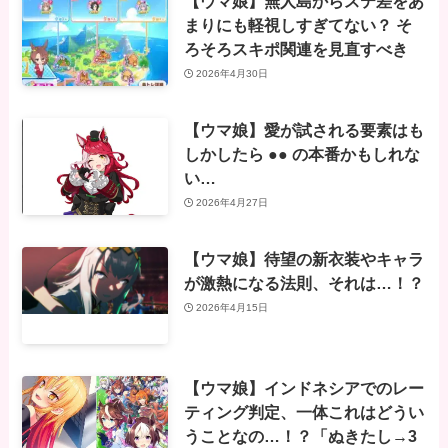
【ウマ娘】無人島からステ差をあ
まりにも軽視しすぎてない？ そ
ろそろスキポ関連を見直すべき
2026年4月30日
【ウマ娘】愛が試される要素はも
しかしたら ●● の本番かもしれな
い…
2026年4月27日
【ウマ娘】待望の新衣装やキャラ
が激熱になる法則、それは…！？
2026年4月15日
【ウマ娘】インドネシアでのレー
ティング判定、一体これはどうい
うことなの…！？「ぬきたし→3