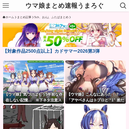
ウマ娘まとめ速報うまろぐ
ホーム
まとめ記事
5ch、おんj、ふたばまとめ
【対象作品2500点以上】カドサマー2026第3弾
【ウマ娘】気づけばもう5年前な存
【ウマ娘】こんなにあった！？ ←
在しない記憶… ※下ネタ注意ス
「アヤベさんはトプロと “1” 差だ
レ
ぞ」