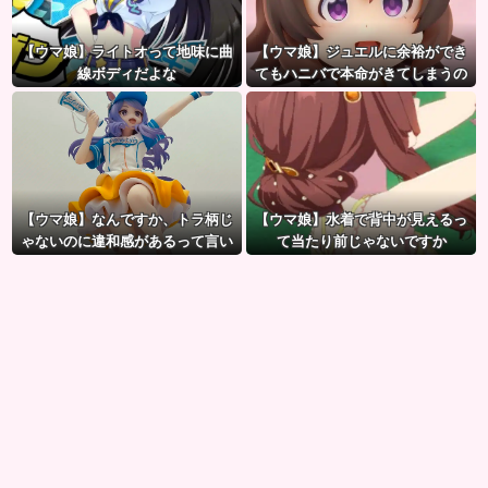
【ウマ娘】ライトオって地味に曲
【ウマ娘】ジュエルに余裕ができ
線ボディだよな
てもハニバで本命がきてしまうの
だ。
【ウマ娘】なんですか、トラ柄じ
【ウマ娘】水着で背中が見えるっ
ゃないのに違和感があるって言い
て当たり前じゃないですか
たいんですか？