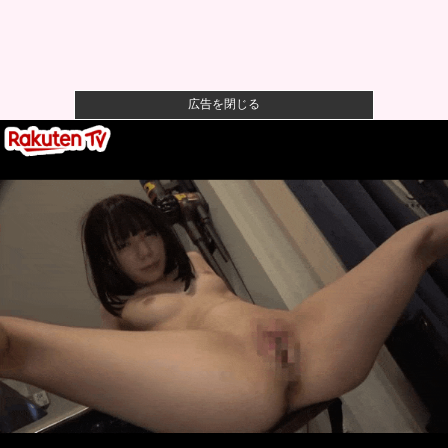
広告を閉じる
【警告】社会人「スムージーにキウイ皮ごと入れよ。
これ美容にい...
【悲報】風俗嬢やってる女の末路ｗｗｗｗｗｗｗｗｗ
ｗｗ
【悲報】映画館の客、ほぼバイオテロレベルのやらか
しで観客が避...
【画像】石川佳純さん(31)の体、エッッッッッッッッッ
ッッッ...
【仮面ライダーマイス】「変身ベルト DXマイスドライ
バー」ほ...
【朗報】秋田に日本最大級のAIデータセンター建設
へ 総事業費...
【広島対巨人14回戦】4（捕） 大城 卓三 6（一） 小
濱...
ベアマンがアストンマーチンからの高額オファーを拒
否してフェラ...