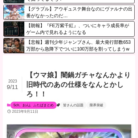
【グラブル】アウギュステ舞台なのにヴァルナの出
番がなかったのだ…
【朗報】『FE万紫千紅』、ついにキャラ成長率が
ゲーム内で見れるようになる
【悲報】週刊少年ジャンプさん、最大発行部数653
万部から急降下でついに100万部を割ってしまうw
wwwww
【ウマ娘】闇鍋ガチャなんかより
2023
旧時代のあの仕様をなんとかし
9/11
ろ！！
5ch、おんj、ふたばまとめ
皆さんの話題
限界突破
2023年9月11日