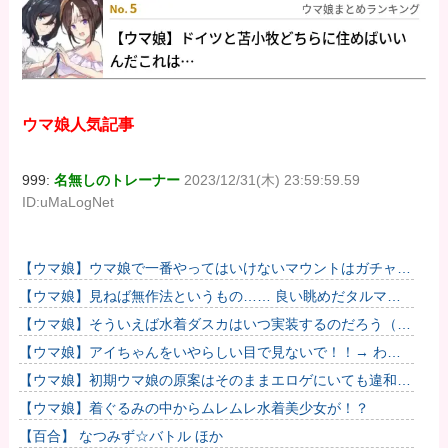
ウマ娘人気記事
999:
名無しのトレーナー
2023/12/31(木) 23:59:59.59
ID:uMaLogNet
【ウマ娘】ウマ娘で一番やってはいけないマウントはガチャで
も育成でもグッズでもなく、これ。
【ウマ娘】見ねば無作法というもの…… 良い眺めだタルマ
エ…（殴
【ウマ娘】そういえば水着ダスカはいつ実装するのだろう（ﾃﾞ
ｯｯｯ
【ウマ娘】アイちゃんをいやらしい目で見ないで！！→ わか
りました…
【ウマ娘】初期ウマ娘の原案はそのままエロゲにいても違和感
がないんだ。
【ウマ娘】着ぐるみの中からムレムレ水着美少女が！？
【百合】 なつみず☆バトル ほか