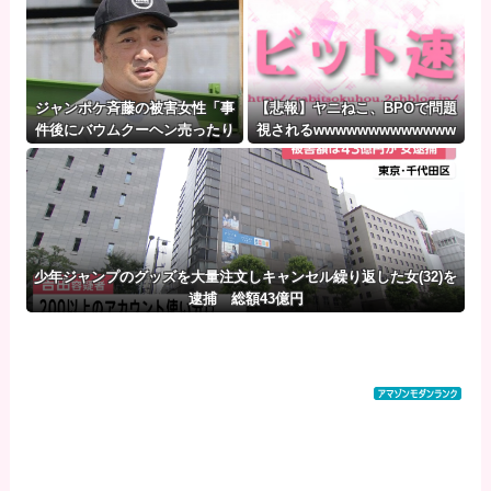
ジャンポケ斉藤の被害女性「事
【悲報】ヤニねこ、BPOで問題
件後にバウムクーヘン売ったり
視されるwwwwwwwwwwwww
TikTokライブしててムカつい
wwwwwwwwwww
た」
少年ジャンプのグッズを大量注文しキャンセル繰り返した女(32)を
逮捕 総額43億円