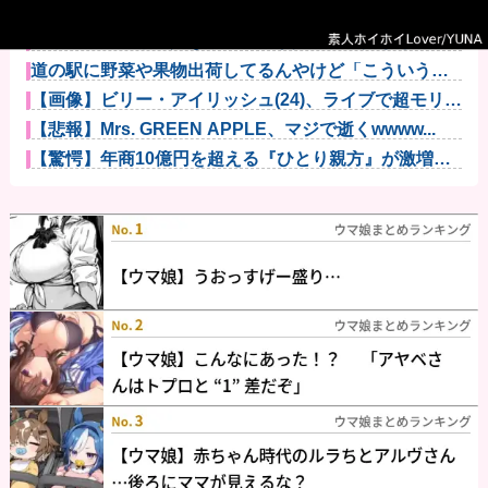
充電ケーブルってさ他
【動画】アメリカ人なら絶対目が覚める目覚まし時計
がこちらｗｗ...
道の駅に野菜や果物出荷してるんやけど「こういうの
欲しい」とか...
【画像】ビリー・アイリッシュ(24)、ライブで超モリマ
ンスジ...
【悲報】Mrs. GREEN APPLE、マジで逝くwwww...
【驚愕】年商10億円を超える『ひとり親方』が激増
Mac m...