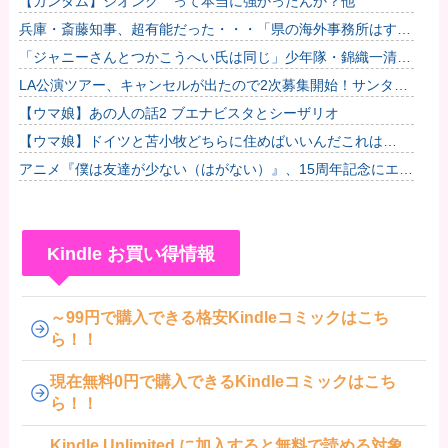
【ガンダム】ジオング って本当に強かったんか？他
兵庫・斎藤知事、超有能だった・・・「県の海外事務所はすべ
て閉鎖で。直営する意味ないし皆さんから理解得られないでし
「ジャニーさんとつかこうへい氏は同じ」少年隊・錦織一清が
ょ」他
明かすレジェンドの共通点と我流の演出論
LA公演ツアー、キャンセルが出たので2次募集開始！サンタア
ニタパークへ行くオプショナルツアーも決定！
【ウマ娘】あの人の話2 ブエナビスタとシーザリオ
【ウマ娘】ドイツと苫小牧どちらに住めばいいんだこれは…
アニメ『僕は友達が少ない（はがない）』、15周年記念にエ●
チすぎる新規イラストが描かれる
Kindle お買い得情報
～99円で購入できる格安Kindleコミックはこち
ら！！
現在無料0円で購入できるKindleコミックはこち
ら！！
Kindle Unlimited に加入すると無料で読める対象