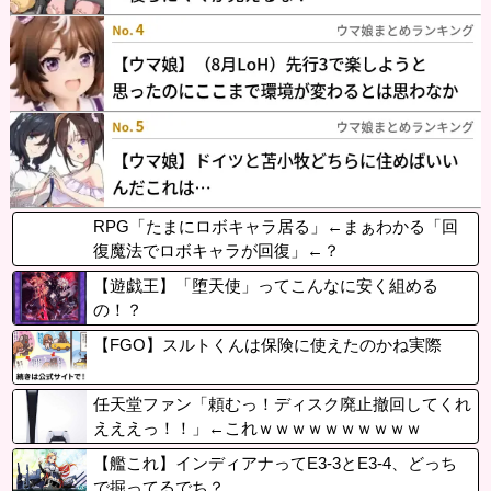
RPG「たまにロボキャラ居る」←まぁわかる「回
復魔法でロボキャラが回復」←？
【遊戯王】「堕天使」ってこんなに安く組める
の！？
【FGO】スルトくんは保険に使えたのかね実際
任天堂ファン「頼むっ！ディスク廃止撤回してくれ
えええっ！！」←これｗｗｗｗｗｗｗｗｗｗ
【艦これ】インディアナってE3-3とE3-4、どっち
で掘ってるでち？