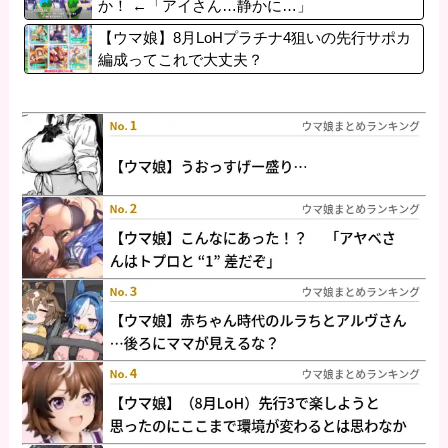
か！ ←「アイさん…静かに…」
【ウマ娘】8月LoHプラチナ4狙いの先行サポカ
編成ってこれで大丈夫？