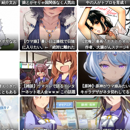
ｗ」X民「...
 紹介文お
娘とかそりゃ国関係なく人気出
中の人がトプロを育成！
距離先行編成...
るわな
予定！第...
サボサな忠
【ウマ娘】暑い日は膝枕で日陰
【悲報】漫画『ナナとカオル
ち
に入りたい。←「絶対に離れた
作者、大腸がんステージ4
くない場所だな」
増えてきた
【雑談】ウマスレで語るインタ
【原神】原神がウマ娘みたい
こともある
ーネット老人会ｗｗｗ この話題
キャラデザがネタ切れしてる
についていけないってマ
か言ってる奴いるんだが、そ
ジ…！？
なの？