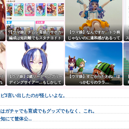
ア
【ウマ娘】チムレ育成のサポカ
【ウマ娘】なんですか、トラ柄
←
編成は短距離でもスタチヨドト
じゃないのに違和感があるって
ウを編成するってマジ！？ 根性
言いたいんですか？
サポカを編成していた意味…
パ
【ウマ娘】2歳リーディングリー
【ウマ娘】すごかったわね…ほ
れ
ディングサイアー…もしかして
っかむりのララ…
シーザリオって凄いのでは？
ピ3言い出したのが怪しいよな。
トはガチャでも育成でもグッズでもなく、これ。
にて筐体公...