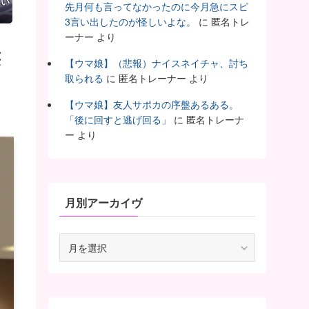
しい
先月何も言ってなかったのに今月急にスピ
3言い出したのが怪しいよな。
に
匿名トレ
ーナー
より
壊
【ウマ娘】（悲報）ナイスネイチャ、討ち
取られる
に
匿名トレーナー
より
【ウマ娘】友人サポカの序盤あるある。
「後に回すと逃げ回る」
に
匿名トレーナ
ー
より
月別アーカイヴ
月
別
ア
ー
カ