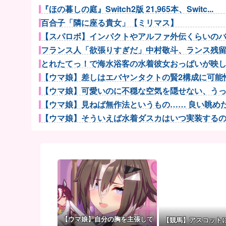
『ほの暮しの庭』Switch2版 21,965本、Switc...
百合子「隣に座る貴女」【ミリマス】
【スパロボ】インパクトやアルファ外伝くらいのバラ
フランス人「欲張りすぎだ」中村敬斗、ランス残留の
とれたてっ！で海水浴客の水着彼女おっぱいが映
【ウマ娘】差しはエバヤンタクトの賢2構成に可能性
【ウマ娘】可愛いのに不穏な空気を隠せない、うっか
【ウマ娘】見ねば無作法というもの…… 良い眺めだタ
【ウマ娘】そういえば水着ダスカはいつ実装するのだろ
【ウマ娘】アイちゃんをいやらしい目で見ないで！！→
増水した川に取り残されたアライグマ、パドルボード
【Liella!】「始まりは君の空」をライブで見る度【ラ
パチンコ配信者さん、ミスでSEEDをパンクさせ
【beatmania IIDX】(26/08/06)「Spa...
彼氏「俺の親は毒親。だから結婚しても一切関わらな
サカナ山口、アジカン後藤「BUMPが邦ロックを
【ウマ娘】自分の胸を主張して
【競馬】アスコット