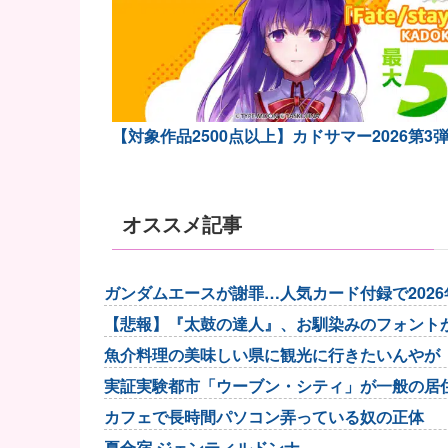
【対象作品2500点以上】カドサマー2026第3
オススメ記事
ガンダムエースが謝罪…人気カード付録で202
【悲報】『太鼓の達人』、お馴染みのフォント
魚介料理の美味しい県に観光に行きたいんやが
実証実験都市「ウーブン・シティ」が一般の居
カフェで長時間パソコン弄っている奴の正体
夏合宿 ジェンティルドンナ