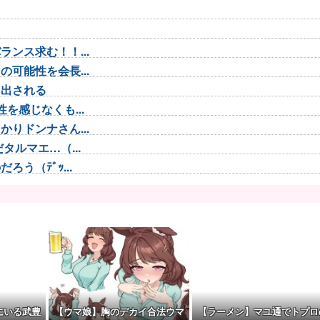
ンス求む！！...
可能性を会長...
し出される
を感じなくも...
りドンナさん...
ルマエ…（...
う（ﾃﾞｯ...
 わかりま...
で救助されて...
ブラ...
てしまう…
くていい」私...
一変させた」
にいる武豊
【ウマ娘】胸のデカイ合法ウマ
【ラーメン】マユ通でトプロ