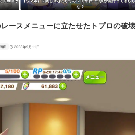
んて無理そ
【ウマ娘】世間じゃなんか小さくてかわいい奴が流行ってるら
な？
のレースメニューに立たせたトプロの破
画面
2023年9月11日