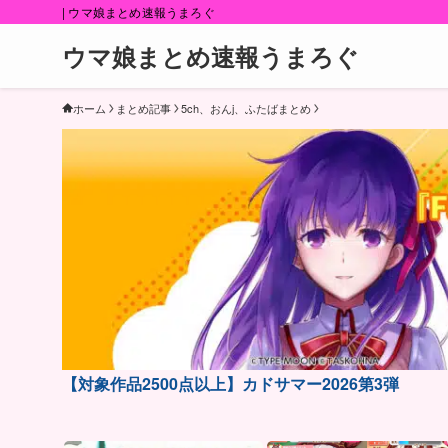
| ウマ娘まとめ速報うまろぐ
ウマ娘まとめ速報うまろぐ
ホーム
まとめ記事
5ch、おんj、ふたばまとめ
【対象作品2500点以上】カドサマー2026第3弾