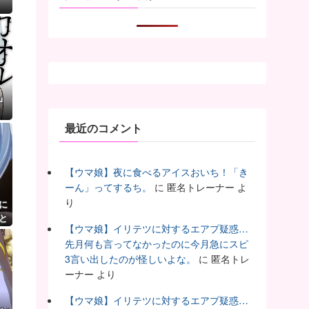
』
最近のコメント
【ウマ娘】夜に食べるアイスおいち！「き
ーん」ってするち。
に
匿名トレーナー
よ
り
に
と
【ウマ娘】イリテツに対するエアプ疑惑…
う
先月何も言ってなかったのに今月急にスピ
3言い出したのが怪しいよな。
に
匿名トレ
ーナー
より
【ウマ娘】イリテツに対するエアプ疑惑…