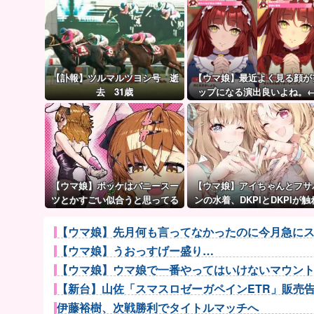
【訃報】ツルマルツヨシ号 逝
【ウマ娘】最近よく見る顔が
去 31歳
ップになる演出良いよね。
「これとかこれとか…」
【ウマ娘】ポッケはバニースー
【ウマ娘】アイちゃんとフサ
ツとかすごい似合うと思ってる
ンの水着、DKPIとDKPIが触
てる構図が良き…
【ウマ娘】先月何も言ってなかったのに今月急にス
【ウマ娘】うおっすげー盛り…
【ウマ娘】ウマ娘で一番やってはいけないマウン
【新台】山佐「スマスロゼーガペインETR」販売告知
伊藤裕樹、次戦勝利でタイトルマッチへ