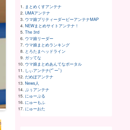
まとめくすアンテナ
UMAアンテナ
ウマ娘プリティーダービーアンテナMAP
NEWまとめサイトアンテナ！
The 3rd
ウマ娘リーダー
ウマ娘まとめランキング
とろたまヘッドライン
ガッてな
ウマ娘まとめあんてなポータル
しぃアンテナ(*ﾟーﾟ)
だめぽアンテナ
News人
ぷぅアンテナ
にゅーぷる
にゅーもふ
にゅーおた