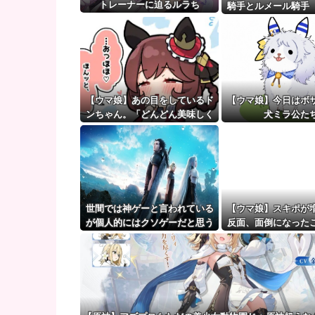
【画像】ラノベ作家（52）「新作ラブコメ書いたぞ！
トレーナーに迫るルラち
騎手とルメール騎手
【ウマ娘】（審議）無凸ブーケと完凸シャカール、中
かしくね？
【ウマ娘】覚醒Lv6、7の解放が今後2か月置きに実装
【ウマ娘】あの目をしているド
【ウマ娘】今日はボ
ンちゃん。「どんどん美味しく
犬ミラ公た
実る…♡」
世間では神ゲーと言われている
【ウマ娘】スキポが
が個人的にはクソゲーだと思う
反面、面倒になった
ゲーム挙げてけ