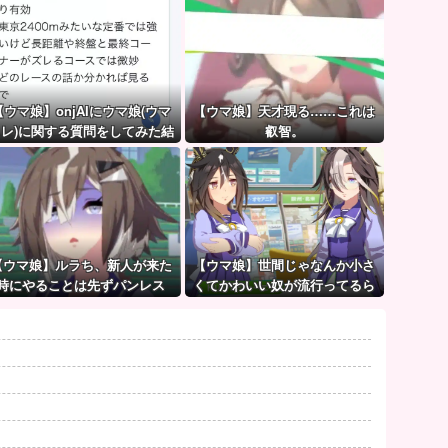
【ウマ娘】onjAIにウマ娘(ウマ
【ウマ娘】天才現る……これは
スレ)に関する質問をしてみた結
叡智。
果が草ｗｗｗ
【ウマ娘】ルラち、新人が来た
【ウマ娘】世間じゃなんか小さ
時にやることは先ずパンレス
くてかわいい奴が流行ってるら
だ。
しいな？