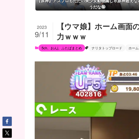
【原神】アズプロもただの美少女動物園じゃ原神超えな
うだな🤪
【ウマ娘】ホーム画面
2023
9/11
力ｗｗｗ
5ch、おんj、ふたばまとめ
ナリタトップロード
ホーム