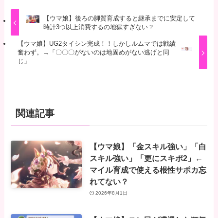
【ウマ娘】後ろの脚質育成すると継承までに安定して
時計3つ以上消費するの地獄すぎない？
【ウマ娘】UG2タイシン完成！！しかしルムマでは戦績
奮わず。→「〇〇〇がないのは地固めがない逃げと同
じ」
関連記事
【ウマ娘】「金スキル強い」「白
スキル強い」「更にスキポ2」←
マイル育成で使える根性サポカ忘
れてない？
2026年8月1日