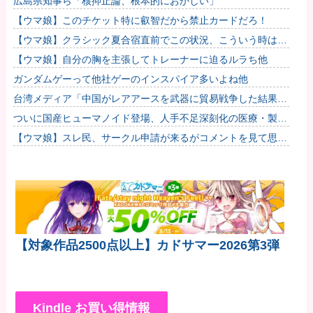
広島県知事ら「核抑止論、根本的におかしい」
【ウマ娘】このチケット特に叡智だから禁止カードだろ！
【ウマ娘】クラシック夏合宿直前でこの状況、こういう時はラ
ーメン食べてもいいのかな？
【ウマ娘】自分の胸を主張してトレーナーに迫るルラち他
ガンダムゲーって他社ゲーのインスパイア多いよね他
台湾メディア「中国がレアアースを武器に貿易戦争した結果ｗ
ｗｗｗｗｗｗｗ」
ついに国産ヒューマノイド登場、人手不足深刻化の医療・製造
現場などでの活用想定！
【ウマ娘】スレ民、サークル申請が来るがコメントを見て思わ
ず拒否してしまう
【対象作品2500点以上】カドサマー2026第3弾
Kindle お買い得情報