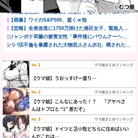
ジャグラーやってる奴ってヤバいの多すぎじゃ
ね？？？他
【幽霊否定派、完全論破】幽霊がいないなら午前2時に
一人で墓石...
【画像】ワイのS&P500、逝くｗ他
【悲報】全身改造に1750万掛けた港区女子、緊急入院
でNHK...
ジャンポケ斉藤の被害女性「事件後にバウムクーヘン
売ったりTi...
パパ活不倫を暴露された大物芸人さん(63)、晒された
LINE...