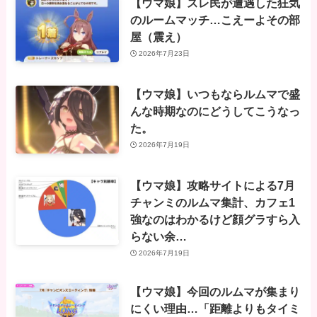
【ウマ娘】スレ民が遭遇した狂気
のルームマッチ…こえーよその部
屋（震え）
2026年7月23日
【ウマ娘】いつもならルムマで盛
んな時期なのにどうしてこうなっ
た。
2026年7月19日
【ウマ娘】攻略サイトによる7月
チャンミのルムマ集計、カフェ1
強なのはわかるけど顔グラすら入
らない余…
2026年7月19日
【ウマ娘】今回のルムマが集まり
にくい理由…「距離よりもタイミ