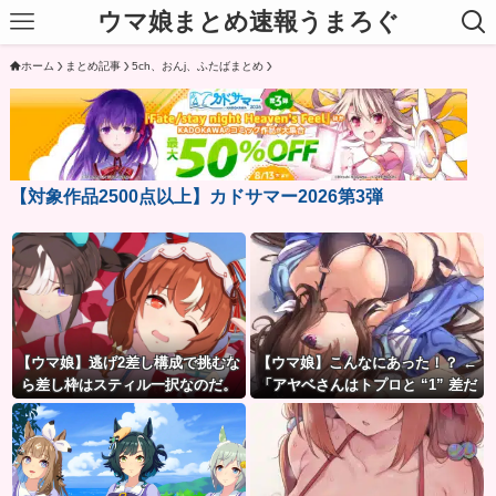
ウマ娘まとめ速報うまろぐ
ホーム
まとめ記事
5ch、おんj、ふたばまとめ
【対象作品2500点以上】カドサマー2026第3弾
【ウマ娘】逃げ2差し構成で挑むな
【ウマ娘】こんなにあった！？ ←
ら差し枠はスティル一択なのだ。
「アヤベさんはトプロと “1” 差だ
ぞ」