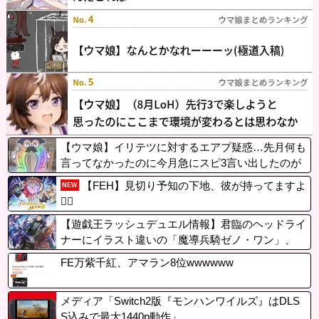
【ウマ娘】イリテツに対するエアプ疑惑…先月何も
言ってなかったのに今月急にスピ3言い出したのが
怪しいよな。
【FEH】見切り予知の下地、彼が持ってますよ
NEW
👍🏻
【遊戯王ラッシュデュエル情報】君臨のヘッドライ
ナーにイラスト違いの「魔導兵騎ゼノ・ワン」、
「救惺の轟拳 フィスト」が収録決定！
FE万紫千紅、アマラン8位wwwwww
メディア「Switch2版『モンハンワイルズ』はDLS
S込みで最大1440p動作」