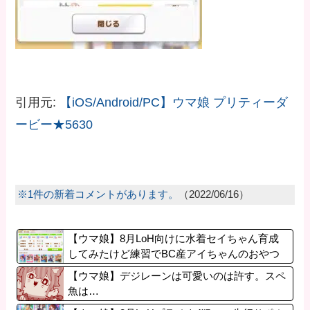
引用元:
【iOS/Android/PC】ウマ娘 プリティーダ
ービー★5630
※1件の新着コメントがあります。
（2022/06/16）
【ウマ娘】8月LoH向けに水着セイちゃん育成
してみたけど練習でBC産アイちゃんのおやつ
になってる。
【ウマ娘】デジレーンは可愛いのは許す。スペ
魚は…