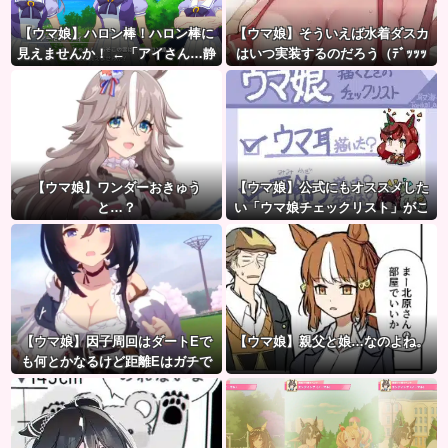
【ウマ娘】ハロン棒！ハロン棒に
【ウマ娘】そういえば水着ダスカ
見えませんか！ ←「アイさん…静
はいつ実装するのだろう（ﾃﾞｯｯｯ
かに…」
【ウマ娘】ワンダーおきゅう
【ウマ娘】公式にもオススメした
と…？
い「ウマ娘チェックリスト」がこ
ちら。
【ウマ娘】因子周回はダートEで
【ウマ娘】親父と娘…なのよね。
も何とかなるけど距離Eはガチで
無理ゲー