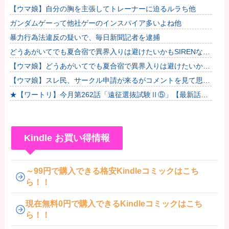
【ウマ娘】自分の胸を主張してトレーナーに迫るルラち他
ガンダムゲーって他社ゲーのインスパイア多いよね他
暴力行為法違反の疑いで、毎日新聞記者を逮捕
どうあがいてでも夏合宿で異界入りは避けたいかもSIRENなゴ
ルシちゃん達
【ウマ娘】どうあがいてでも夏合宿で異界入りは避けたいかも
SIRENなゴルシちゃん達
【ウマ娘】スレ民、サークル申請が来るがコメントを見て思わ
ず拒否してしまう
★【ワートリ】今月第262話「遠征選抜試験Ⅱ⑤」【最新話コ
メント用】
Kindle お買い得情報
～99円で購入できる格安Kindleコミックはこち
ら！！
現在無料0円で購入できるKindleコミックはこち
ら！！