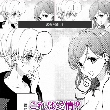
広告を閉じる
【動画】大阪府警に射殺されたオッサン、めちゃめち
ゃ苦しそうに...
町の弁当屋「申し訳ないが消費税1%になったらその分
商品代を値...
【悲報】大学生の頃に出会った小学生と結婚した男、
めちゃくちゃ...
【画像】かつて天下を獲っていたYouTuberの現在ｗｗ
ｗｗ
侍戦士、井端を酷評「選手との会話がほとんどなく意
思疎通が難し...
なんでみんなそんなに共産主義嫌なん？他
【これは荒れる】一般人には定年があるのに、国会議
員は何歳まで...
【悲報】スタバで大量にいるMacBookいじってるやつ
って何...