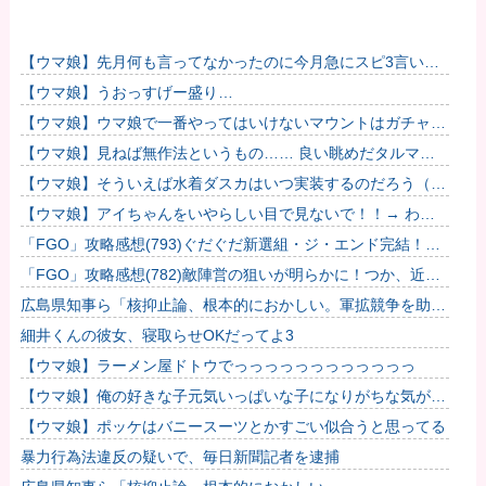
【ウマ娘】先月何も言ってなかったのに今月急にスピ3言い出
したのが怪しいよな。
【ウマ娘】うおっすげー盛り…
【ウマ娘】ウマ娘で一番やってはいけないマウントはガチャで
も育成でもグッズでもなく、これ。
【ウマ娘】見ねば無作法というもの…… 良い眺めだタルマ
エ…（殴
【ウマ娘】そういえば水着ダスカはいつ実装するのだろう（ﾃﾞ
ｯｯｯ
【ウマ娘】アイちゃんをいやらしい目で見ないで！！→ わか
りました…
「FGO」攻略感想(793)ぐだぐだ新選組・ジ・エンド完結！彦
斎ちゃんとの別れ寂しい… でも今後も活躍してもらうけど
「FGO」攻略感想(782)敵陣営の狙いが明らかに！つか、近藤
ね！
さん昔と今で変わり過ぎでは？松永弾正の実装にも期待！
広島県知事ら「核抑止論、根本的におかしい。軍拡競争を助長
し世界を不安定化させるだけ」
細井くんの彼女、寝取らせOKだってよ3
【ウマ娘】ラーメン屋ドトウでっっっっっっっっっっっっ
【ウマ娘】俺の好きな子元気いっぱいな子になりがちな気がす
る。←「元気OPPAIの間違いだろ…」
【ウマ娘】ポッケはバニースーツとかすごい似合うと思ってる
暴力行為法違反の疑いで、毎日新聞記者を逮捕