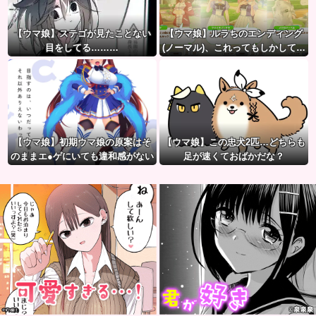
【ウマ娘】ステゴが見たことない
【ウマ娘】ルラちのエンディング
目をしてる………
(ノーマル)、これってもしかして…
【ウマ娘】初期ウマ娘の原案はそ
【ウマ娘】この忠犬2匹…どちらも
のままエ●ゲにいても違和感がない
足が速くておばかだな？
んだ。