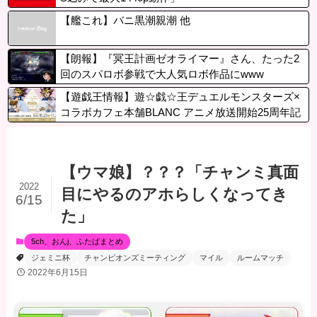
【艦これ】バニ黒潮親潮 他
【朗報】『冥王計画ゼオライマー』さん、たった2
回のスパロボ参戦で大人気ロボ作品にwww
【遊戯王情報】遊☆戯☆王デュエルモンスターズ×
コラボカフェ本舗BLANC アニメ放送開始25周年記
念コラボカフェ【復活編】開催決定！
【ウマ娘】？？？「チャンミ真面
2022
目にやるのアホらしくなってき
6/15
た」
5ch、おんj、ふたばまとめ
ジェミニ杯
チャンピオンズミーティング
マイル
ルームマッチ
2022年6月15日