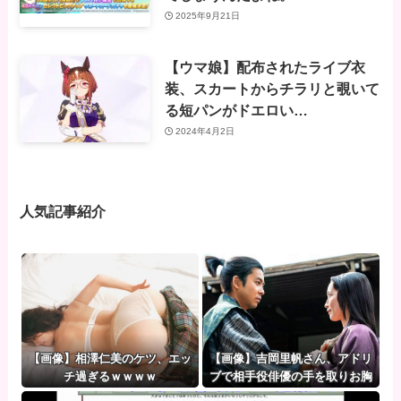
2025年9月21日
【ウマ娘】配布されたライブ衣
装、スカートからチラリと覗いて
る短パンがドエロい…
2024年4月2日
人気記事紹介
【画像】相澤仁美のケツ、エッ
【画像】吉岡里帆さん、アドリ
チ過ぎるｗｗｗｗ
ブで相手役俳優の手を取りお胸
に押し当てるｗｗｗｗｗｗ