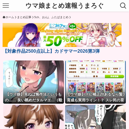
ウマ娘まとめ速報うまろぐ
ホーム
まとめ記事
5ch、おんj、ふたばまとめ
【対象作品2500点以上】カドサマー2026第3弾
【ウマ娘】見ねば無作法というも
【ウマ娘】スピ補正20あるなら賢3
の…… 良い眺めだタルマエ…（殴
育成も実用ライン！？ スレ民の育
成した夏ドーベルが仕上がりつつ
ある件