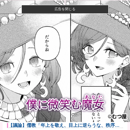
広告を閉じる
【速報】ひろゆき、離婚wwwwww
【画像】キングダムの河了貂、「あったけぇ壁」に引
き続き更に味...
【画像】女さん、ミニ過ぎる浴衣を着た写真を投稿し
て叩かれるｗ...
【悲報】女性配信者「アスペの検査してみた…みんな
これわかるの...
【画像あり】吉野家のステーキ定食、1500円ｗｗｗｗ
ｗ他
防衛費、過去最大の約8兆9千億円要求へ…予算案で膨
張、迎撃用...
「鹿児島でもこんなの出さんて」と大阪に上陸した某
料理店に批判...
【議論】儒教「年上を敬え、目上に逆らうな、秩序を
守れ」←これ...