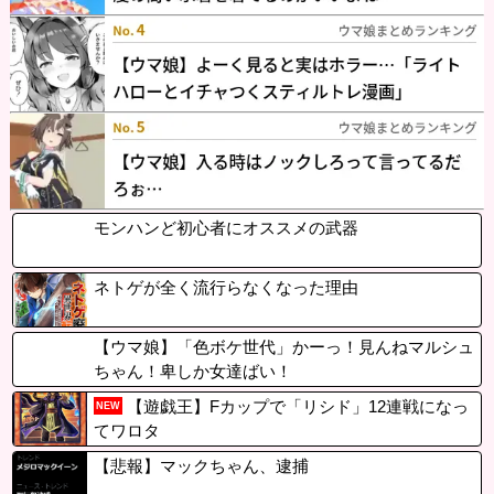
モンハンど初心者にオススメの武器
ネトゲが全く流行らなくなった理由
【ウマ娘】「色ボケ世代」かーっ！見んねマルシュ
ちゃん！卑しか女達ばい！
【遊戯王】Fカップで「リシド」12連戦になっ
NEW
てワロタ
【悲報】マックちゃん、逮捕