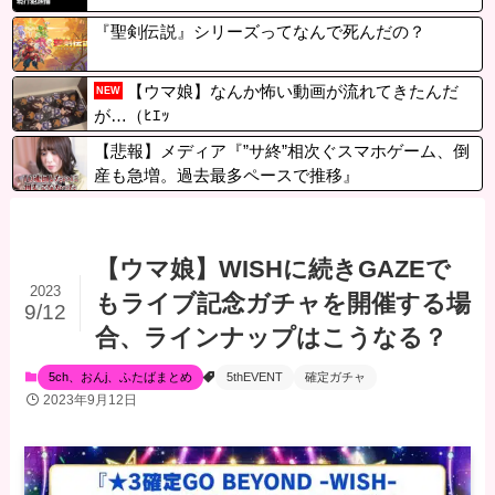
『聖剣伝説』シリーズってなんで死んだの？
【ウマ娘】なんか怖い動画が流れてきたんだ
NEW
が…（ﾋｴｯ
【悲報】メディア『”サ終”相次ぐスマホゲーム、倒
産も急増。過去最多ペースで推移』
【ウマ娘】WISHに続きGAZEで
2023
もライブ記念ガチャを開催する場
9/12
合、ラインナップはこうなる？
5ch、おんj、ふたばまとめ
5thEVENT
確定ガチャ
2023年9月12日