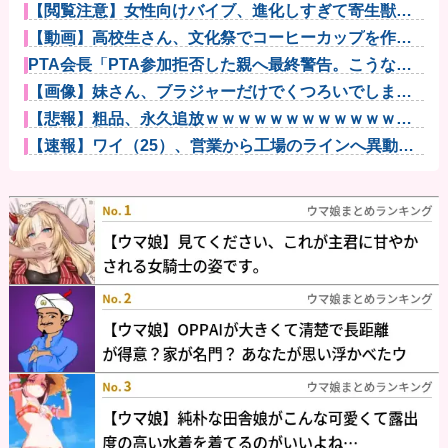
【閲覧注意】女性向けバイブ、進化しすぎて寄生獣み
たいになって...
【動画】高校生さん、文化祭でコーヒーカップを作っ
て大盛りあが...
PTA会長「PTA参加拒否した親へ最終警告。こうなっ
てもいい...
【画像】妹さん、ブラジャーだけでくつろいでしまう
ｗｗｗwｗｗ...
【悲報】粗品、永久追放ｗｗｗｗｗｗｗｗｗｗｗｗｗ
ｗｗ（証拠あ...
【速報】ワイ（25）、営業から工場のラインへ異動し
た結果・・...