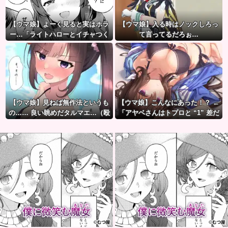
【ウマ娘】よーく見ると実はホラ
【ウマ娘】入る時はノックしろっ
ー…「ライトハローとイチャつく
て言ってるだろぉ…
スティルトレ漫画」
【ウマ娘】見ねば無作法というも
【ウマ娘】こんなにあった！？ ←
の…… 良い眺めだタルマエ…（殴
「アヤベさんはトプロと “1” 差だ
ぞ」