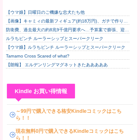
【ウマ娘】日曜日のご機嫌な忠犬たち他
【画像】キャミィの最新フィギュア(約18万円)、ガチで作り込
みがエグすぎる他
防衛費、過去最大の約8兆9千億円要求へ…予算案で膨張、迎撃
用無人機・AIなど導入！
ルラちピンチ ルーラーシップとスーパークリーク
【ウマ娘】ルラちピンチ ルーラーシップとスーパークリーク
Tamamo Cross Scared of what?
【朗報】 エルデンリングマグネットきたあああああ
Kindle お買い得情報
～99円で購入できる格安Kindleコミックはこち
ら！！
現在無料0円で購入できるKindleコミックはこち
ら！！