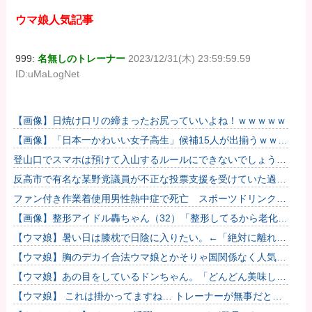
ウマ娘人気記事
999:
名無しのトレーナー
2023/12/31(木) 23:59:59.59
ID:uMaLogNet
【画像】日焼け口リの締まったお尻っていいよね！ｗｗｗｗｗ
【画像】「日本一かわいい女子高生」候補15人が出揃うｗｗｗ
ｗ
登山口でスマホは預けて入山するルールにできないでしょう
か？山はそれほどの覚悟で入る場所だと思うのです
反高市で有名な某野党議員が不正な投票支援を受けていた過去
が発掘、「説明責任があるのでは？」と揶揄されており……
ファン付き作業着使用男性熱中症で死亡 スポーツドリンクや
ゼリー飲料持参も
【画像】整形アイドル轟ちゃん（32）「整形してるから老化早
い」の声に7年前とのビフォアフ公開「若返ってる」「どんど
【ウマ娘】暑い日は膝枕で日陰に入りたい。←「絶対に離れた
ん綺麗...
くない場所だな」
【ウマ娘】胸のデカイ合法ウマ娘とかそりゃ国関係なく人気出
るわな
【ウマ娘】あの目をしているドンちゃん。「どんどん美味しく
実る…♡」
【ウマ娘】 これは掛かってますね… トレーナーが無事だとい
いのですが…