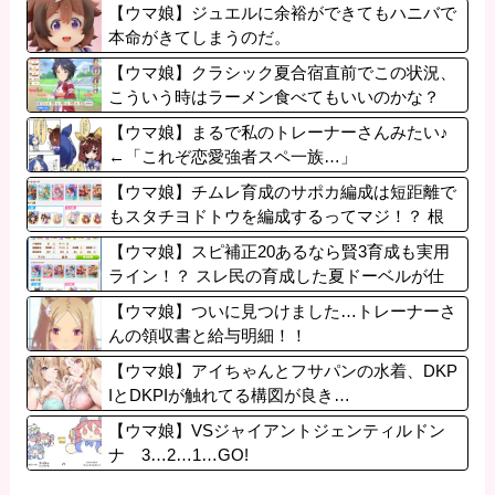
【ウマ娘】ジュエルに余裕ができてもハニバで
本命がきてしまうのだ。
【ウマ娘】クラシック夏合宿直前でこの状況、
こういう時はラーメン食べてもいいのかな？
【ウマ娘】まるで私のトレーナーさんみたい♪
←「これぞ恋愛強者スペ一族…」
【ウマ娘】チムレ育成のサポカ編成は短距離で
もスタチヨドトウを編成するってマジ！？ 根
性サポカを編成していた意味…
【ウマ娘】スピ補正20あるなら賢3育成も実用
ライン！？ スレ民の育成した夏ドーベルが仕
上がりつつある件
【ウマ娘】ついに見つけました…トレーナーさ
んの領収書と給与明細！！
【ウマ娘】アイちゃんとフサパンの水着、DKP
IとDKPIが触れてる構図が良き…
【ウマ娘】VSジャイアントジェンティルドン
ナ 3…2…1…GO!