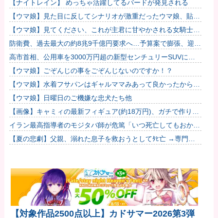
【ナイトレイン】 めっちゃ活躍してるバードが発見される
【ウマ娘】見た目に反してシナリオが激重だったウマ娘、貼
る。
【ウマ娘】見てください、これが主君に甘やかされる女騎士の
姿です。
防衛費、過去最大の約8兆9千億円要求へ…予算案で膨張、迎撃
用無人機・AIなど導入！
高市首相、公用車を3000万円超の新型センチュリーSUVに変
更ｗｗｗｗｗｗｗ
【ウマ娘】ごぞんじの事をごぞんじないのですか！？
【ウマ娘】水着フサパンはギャルママみあって良かったから引
く
【ウマ娘】日曜日のご機嫌な忠犬たち他
【画像】キャミィの最新フィギュア(約18万円)、ガチで作り込
みがエグすぎる他
イラン最高指導者のモジタバ師が危篤「いつ死亡してもおかし
くない」…イラン大統領「意思疎通はかなり難しい」！
【夏の悲劇】父親、溺れた息子を救おうとしてﾀﾋ亡 →専門家
も警鐘「救助は二次被害が多い」
【対象作品2500点以上】カドサマー2026第3弾