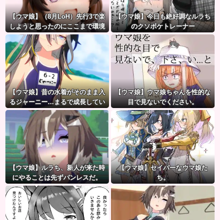
【ウマ娘】（8月LoH）先行3で楽
【ウマ娘】今日も絶好調なルラち
しようと思ったのにここまで環境
のクソボケトレーナー
が変わるとは思わなかったのだ…
【ウマ娘】昔の水着がそのまま入
【ウマ娘】ウマ娘ちゃんを性的な
るジャーニー…まるで成長してい
目で見ないでください。
ない！？
【ウマ娘】ルラち、新人が来た時
【ウマ娘】セイバーなウマ娘た
にやることは先ずパンレスだ。
ち。