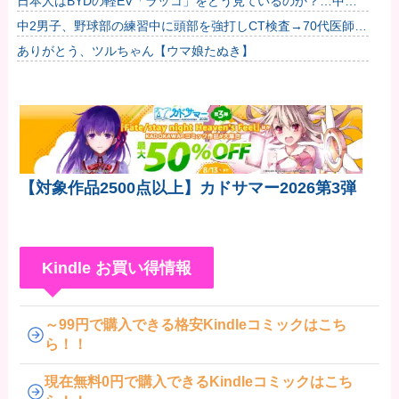
日本人はBYDの軽EV「ラッコ」をどう見ているのか？…中国
メディア！
中2男子、野球部の練習中に頭部を強打しCT検査→70代医師
「問題ないです」→他人のCT画像で中学生死亡
ありがとう、ツルちゃん【ウマ娘たぬき】
【対象作品2500点以上】カドサマー2026第3弾
Kindle お買い得情報
～99円で購入できる格安Kindleコミックはこち
ら！！
現在無料0円で購入できるKindleコミックはこち