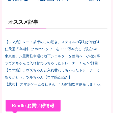
オススメ記事
【ウマ娘】レース後半のこの動き、スティルの挙動がやばすぎ
る。他
任天堂「今期中にSwitch2ソフトを6000万本売る（現在946万
本達成）」他
東京都、八重洲駐車場に地下シェルターを整備へ…小池知事
「弾道ミサイル攻撃から都民の命と財産守る」！
ラヴズちゃんと入れ替わっちゃったトレーナーくん 57話目
【ウマ娘】ラヴズちゃんと入れ替わっちゃったトレーナーくん
57話目
ありがとう、ツルちゃん【ウマ娘たぬき】
【悲報】 スマホゲーム会社さん、”サ終”相次ぎ倒産しまくって
る模様
Kindle お買い得情報