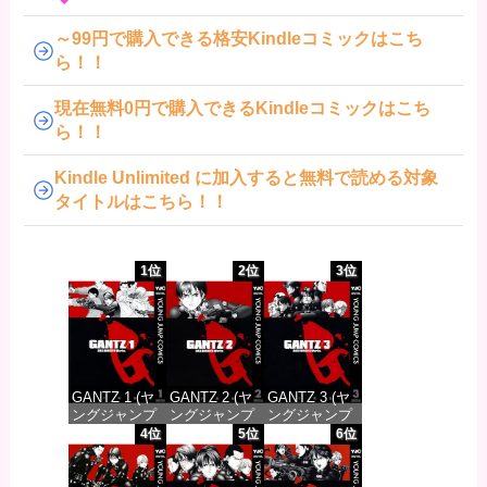
～99円で購入できる格安Kindleコミックはこち
ら！！
現在無料0円で購入できるKindleコミックはこち
ら！！
Kindle Unlimited に加入すると無料で読める対象
タイトルはこちら！！
1位
2位
3位
GANTZ 1 (ヤ
GANTZ 2 (ヤ
GANTZ 3 (ヤ
ングジャンプ
ングジャンプ
ングジャンプ
コミックス
コミックス
コミックス
4位
5位
6位
DIGITAL)
DIGITAL)
DIGITAL)
価格：¥100
価格：¥100
価格：¥100