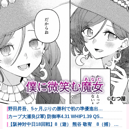
ワイ、「着衣おっばい」でしか抜けない体質になって
しまうｗｗｗ...
【悲報】粗品、永久追放ｗｗｗｗｗｗｗｗｗｗｗｗｗ
ｗｗ（証拠あ...
夫さん、妻に「天井のシミ数えてれば終わるでな」と
押し倒されて...
【悲報】Z世代「求刑7年のジャンポケ斎藤は口封じに
被害者殺し...
PTA会長「PTA参加拒否した親へ最終警告。こうなっ
てもいい...
野田昇吾、5ヶ月ぶりの勝利で初の準優進出
へ！！！！！他
カープ大瀬良(2軍) 防御率4.31 WHIP1.39 QS...
【阪神対中日18回戦】8（遊） 熊谷 敬宥 8（捕） 加
藤...