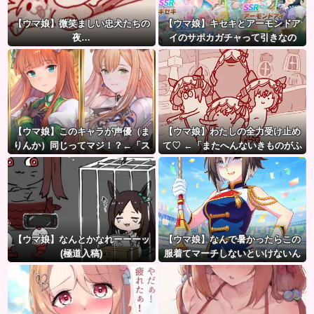
【ウマ娘】微笑ましい忠犬たちの
【ウマ娘】キセキとアーモンドア
夜…
イのサポカガチャって引きなの
だ？
【ウマ娘】このキャラが声優（ま
【ウマ娘】わたしの全力受け止め
りんか）同じってマジ！？←「ス
て♡ ←「またへんないきものがふ
ズカさんみたいな演技の方がレア
えてる…」
だと聞いて驚いたよ」
【ウマ娘】なんとかなれーーーッ
【ウマ娘】なんで暑かったらこの
(極道入稿)
服着てマーチしないといけないん
だよぉ…