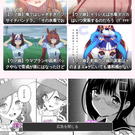
【ウマ娘】海ではしゃぎすぎたフ
【ウマ娘】そういえば水着ダスカ
サイチパンドラ。「その水着でお
はいつ実装するのだろう（ﾃﾞｯｯｯ
んぶはマズイ…」
【ウマ娘】ウマプランや因果パッ
【ウマ娘】初期ウマ娘の原案はそ
クやらで育成が楽にはなったけど
のままエ●ゲにいても違和感がない
ハードルも高くなってるんだ。
んだ。
広告を閉じる