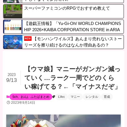
スーパーファミコンのRPGでおすすめ教えて
【遊戯王情報】「Yu-Gi-Oh! WORLD CHAMPIONS
HIP 2026×KAIBA CORPORATION STORE in ARIA
KE」販売グッズ公開！
【モンハンワイルズ】あんまり売れないストー
NEW
リーズを擦り続けるのはなんか理由あるの？
【ウマ娘】マニーがガンガン減っ
2023
ていく…ラーク一周でどのくら
9/13
い稼げてる？←「マイナスだぞ」
5ch、おんj、ふたばまとめ
L’Arc
マニー
レンタル
育成
2023年9月14日