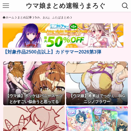
ウマ娘まとめ速報うまろぐ
ホーム
まとめ記事
5ch、おんj、ふたばまとめ
【対象作品2500点以上】カドサマー2026第3弾
【ウマ娘】ポッケはバニースーツ
【ウマ娘】将来はでっかく…BIG
とかすごい似合うと思ってる
ニシノフラワー