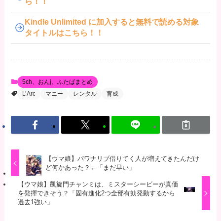
ら！！
Kindle Unlimited に加入すると無料で読める対象
タイトルはこちら！！
5ch、おんj、ふたばまとめ
L’Arc
マニー
レンタル
育成
【ウマ娘】パワナリブ借りてく人が増えてきたんだけ
ど何かあった？←「まだ早い」
【ウマ娘】凱旋門チャンミは、ミスターシービーが真価
を発揮できそう？「固有進化2つ全部有効発動するから
過去1強い」