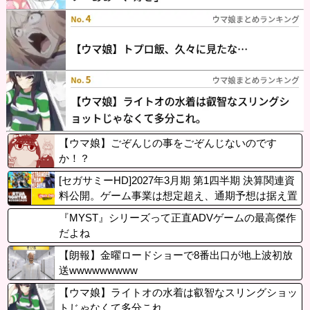
【ウマ娘】ごぞんじの事をごぞんじないのです
か！？
[セガサミーHD]2027年3月期 第1四半期 決算関連資
料公開。ゲーム事業は想定超え、通期予想は据え置
き
『MYST』シリーズって正直ADVゲームの最高傑作
だよね
【朗報】金曜ロードショーで8番出口が地上波初放
送wwwwwwwww
【ウマ娘】ライトオの水着は叡智なスリングショッ
トじゃなくて多分これ。