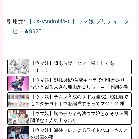
引用元:
【iOS/Android/PC】ウマ娘 プリティーダ
ービー★9625
【ウマ娘】隙あらば、タフ自慢！しゃあ
っ！！！
【ウマ娘】8月LoHの育成キャラで根性が足り
ないと困る大きな理由がこちら。←「不調を考
慮すると1021必要」
【ウマ娘】チムレ育成のサポカ編成は短距離で
もスタチヨドトウを編成するってマジ！？ 根
性サポカを編成していた意味…
【ウマ娘】胸のデカイ合法ウマ娘とかそりゃ国
関係なく人気出るわな
【ウマ娘】海外トレによるライトハローさんと
の最高の夜