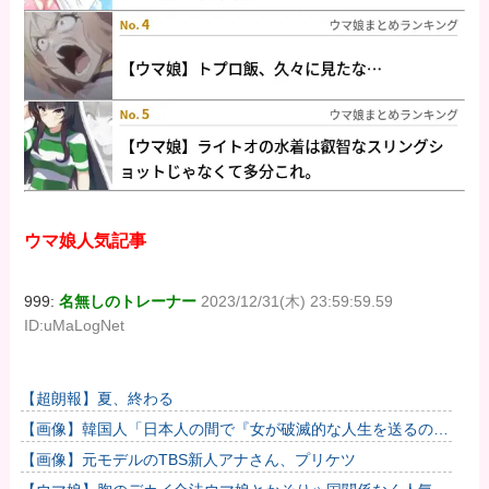
ウマ娘人気記事
999:
名無しのトレーナー
2023/12/31(木) 23:59:59.59
ID:uMaLogNet
【超朗報】夏、終わる
【画像】韓国人「日本人の間で『女が破滅的な人生を送るのを
楽しむ陰湿な趣味』が流行っている」119万バズ
【画像】元モデルのTBS新人アナさん、プリケツ