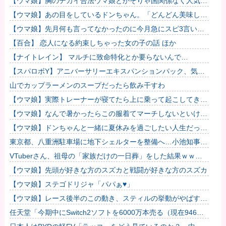
【ウマ娘】胸のデカイ合法ウマ娘とかそりゃ国関係なく人気出
るわな
【ウマ娘】あの目をしているドンちゃん。「どんどん美味しく
実る…♡」
【ウマ娘】先月何も言ってなかったのに今月急にスピ3言い出
したのが怪しいよな。
【百合】 恋人になる約束しちゃった女の子の話 ほか
【ナイトレイン】 マルチに致命特化とか要らないんで…
【スパロボY】アニバーサリーエキスパンションパック、気合
入ってるな！
山でカップラーメンのスープだったら飲み干すわ
【ウマ娘】実際トレーナーが寝てたら上に乗って起こしてきそ
うなウマ娘
【ウマ娘】なんで暑かったらこの服着てマーチしないといけな
いんだよぉ…
【ウマ娘】ドンちゃんと一緒に夏休みを過ごしたい人生だっ
た…
東京都、八重洲駐車場に地下シェルターを整備へ…小池知事
「弾道ミサイル攻撃から都民の命と財産守る」！
VTuberさん、祖母の「家族だけの一日葬」をした結果ｗｗｗ
ｗｗｗｗ
【ウマ娘】先頭が好きな方のスズカと戦闘が好きな方のスズカ
【ウマ娘】ステゴドリジャ「パパぁ♥」
【ウマ娘】レース後半のこの動き、スティルの挙動がやばすぎ
る。他
任天堂「今期中にSwitch2ソフトを6000万本売る（現在946万
本達成）」他