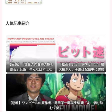
人気記事紹介
【困惑】「世界の売春婦の数と
【動画】ショートスリーパー堀
割合」反論「そんなはずはな
大輔さん、今度は配信中に突然
い、日本は上位なはずだ」←こ
号泣「ずっと涙が止まらない」
れｗｗｗｗｗｗｗｗｗｗ
【悲報】ワンピースの原作者、尾田栄一郎先生51歳「あ、切り込
む？笑」