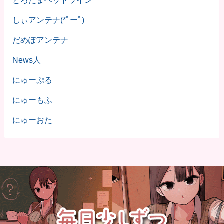
とろたまヘッドライン
しぃアンテナ(*ﾟーﾟ)
だめぽアンテナ
News人
にゅーぷる
にゅーもふ
にゅーおた
©
2023 うまろぐ