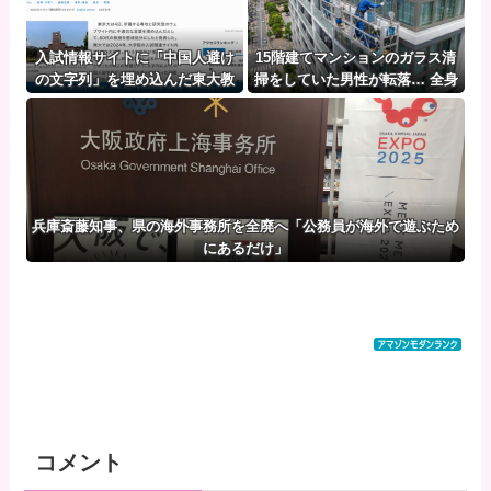
入試情報サイトに「中国人避け
15階建てマンションのガラス清
の文字列」を埋め込んだ東大教
掃をしていた男性が転落… 全身
授に懲戒処分
を強く打って死亡
兵庫斎藤知事、県の海外事務所を全廃へ「公務員が海外で遊ぶため
にあるだけ」
コメント