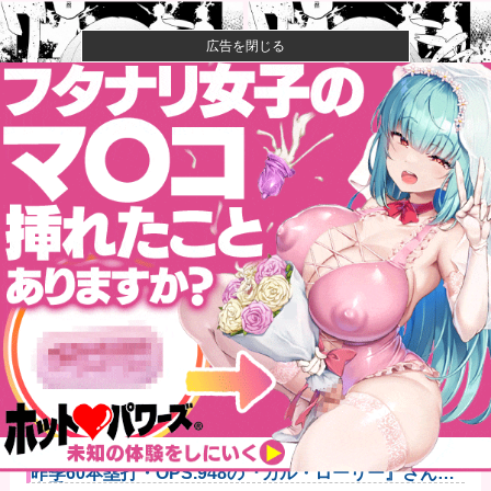
広告を閉じる
【画像】石川佳純さん(31)の体、エッッッッッッッッッ
ッッッ...
成人向けゲーム『ヤリステ メスブター』開発者絶望、
銀行がst...
【速報】ジャンポケ斎藤、求刑7年で逝く。実刑確実か
【悲報】落語家、亡くなったタレントからいじめられ
た過去を告白...
【速報】小沢一郎氏「デニーにはなんの責任もないの
にかわいそう...
甲子園初・女性の審判員がデビュー 試合後に涙…
「嬉しい気持ち...
なぁ、永久機関ってなんで絶対に作れないん？他
昨季60本塁打・OPS.948の『カル・ローリー』さんの
今季...