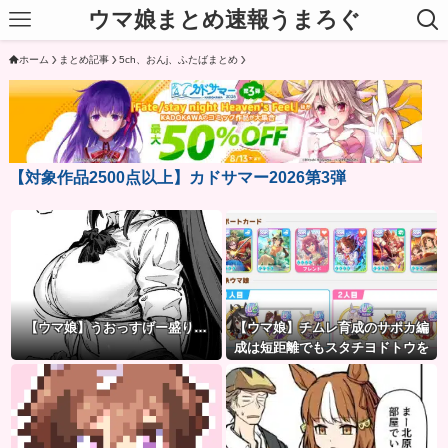
ウマ娘まとめ速報うまろぐ
ホーム
まとめ記事
5ch、おんj、ふたばまとめ
【対象作品2500点以上】カドサマー2026第3弾
【ウマ娘】うおっすげー盛り…
【ウマ娘】チムレ育成のサポカ編
成は短距離でもスタチヨドトウを
編成するってマジ！？ 根性サポカ
を編成していた意味…