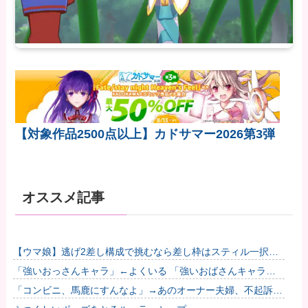
【対象作品2500点以上】カドサマー2026第3弾
オススメ記事
【ウマ娘】逃げ2差し構成で挑むなら差し枠はスティル一択な
のだ。他
「強いおっさんキャラ」←よくいる 「強いおばさんキャラ」
← 全然いない他
「コンビニ、馬鹿にすんなよ」→あのオーナー夫婦、不起訴ｗ
ｗｗｗｗｗｗｗｗ