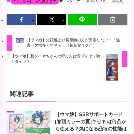
5ch、おんj、ふたばまとめ
スタミナ
第3回リグヒ
菊花賞
【ウマ娘】短距離より長距離の方が安定しない？「過
去一欠損多くて草ｗ」（菊花賞リグヒ）
【ウマ娘】新ダイヤちゃんの呼び方は青ダイヤ？騎
士ダイヤ？
関連記事
【ウマ娘】SSRサポートカード
[巻頭カラーの夏]キセキ は何凸か
ら使える？気になる凸毎の性能は