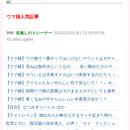
ウマ娘人気記事
999:
名無しのトレーナー
2023/12/31(木) 23:59:59.59
ID:uMaLogNet
【ウマ娘】ウマ娘で一番やってはいけないマウントはガチャで
も育成でもグッズでもなく、これ。
【ウマ娘】見ねば無作法というもの…… 良い眺めだタルマ
エ…（殴
【ウマ娘】そういえば水着ダスカはいつ実装するのだろう（ﾃﾞ
ｯｯｯ
【ウマ娘】アイちゃんをいやらしい目で見ないで！！→ わか
りました…
【ウマ娘】初期ウマ娘の原案はそのままエロゲにいても違和感
がないんだ。
【ウマ娘】着ぐるみの中からムレムレ水着美少女が！？
【百合】 なつみず☆バトル ほか
【ナイトレイン】 拗ねカスが棒立ちするマッチ起きた時の対
処法
宮澤エマに「国宝級の浴衣美人」の声！「マイ・フィクショ
ン」イベントで魅せた透明感【画像】