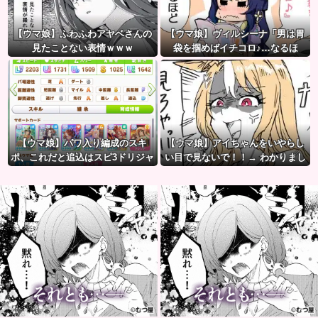
【ウマ娘】ふわふわアヤベさんの
【ウマ娘】ヴィルシーナ「男は胃
見たことない表情ｗｗｗ
袋を掴めばイチコロ♪…なるほ
ど。」→ 一方ジェンティルさん
（アカン）
【ウマ娘】パワ入り編成のスキ
【ウマ娘】アイちゃんをいやらし
ポ、これだと追込はスピ3ドリジャ
い目で見ないで！！→ わかりまし
とあんまり変わらないのでは？
た…