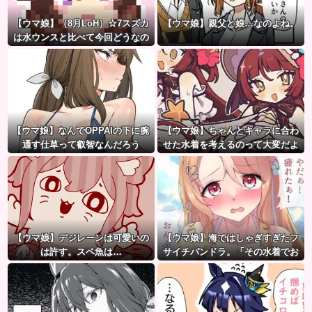
【ウマ娘】（8月LoH）☆7スズカ
【ウマ娘】親父と娘…なのよね。
は水ウンスと比べて今回どうなの
だ？
【ウマ娘】なんでOPPAIの下に腕
【ウマ娘】ちゃんとキャラに合わ
通す仕草って叡智なんだろう
せた水着を考えるのって大変だよ
ね。
【ウマ娘】デジレーンは可愛いの
【ウマ娘】海ではしゃぎすぎたフ
は許す。スペ魚は…
サイチパンドラ。「その水着でお
んぶはマズイ…」