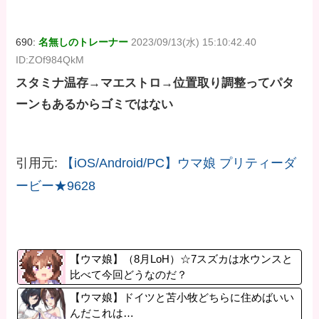
690:
名無しのトレーナー
2023/09/13(水) 15:10:42.40
ID:ZOf984QkM
スタミナ温存→マエストロ→位置取り調整ってパタ
ーンもあるからゴミではない
引用元:
【iOS/Android/PC】ウマ娘 プリティーダ
ービー★9628
【ウマ娘】（8月LoH）☆7スズカは水ウンスと
比べて今回どうなのだ？
【ウマ娘】ドイツと苫小牧どちらに住めばいい
んだこれは…