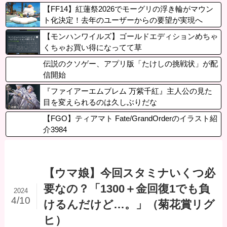
【FF14】紅蓮祭2026でモーグリの浮き輪がマウン
ト化決定！去年のユーザーからの要望が実現へ
【モンハンワイルズ】ゴールドエディションめちゃ
くちゃお買い得になってて草
伝説のクソゲー、アプリ版「たけしの挑戦状」が配
信開始
『ファイアーエムブレム 万紫千紅』主人公の見た
目を変えられるのは久しぶりだな
【FGO】ティアマト Fate/GrandOrderのイラスト紹
介3984
【ウマ娘】今回スタミナいくつ必
要なの？「1300＋金回復1でも負
2024
4/10
けるんだけど…。」（菊花賞リグ
ヒ）