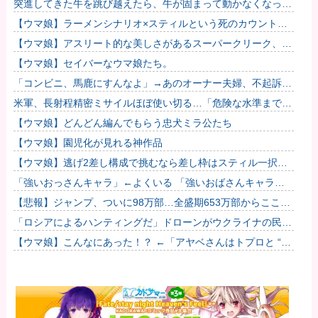
突進してきた牛を跳び越えたら、牛が固まって動かなくなった
闘牛場の映像【海外の反応】
【ウマ娘】ラーメンシナリオ×スティルという死のカウントダ
ウン
【ウマ娘】アスリート的な美しさがあるスーパークリーク、い
いよね…
【ウマ娘】セイバーなウマ娘たち。
「コンビニ、馬鹿にすんなよ」→あのオーナー夫婦、不起訴ｗ
ｗｗｗｗｗｗｗｗ
米軍、長射程精密ミサイルほぼ使い切る…「危険な水準まで減
少」と軍高官が警告！
【ウマ娘】どんどん編んでもらう忠犬ミラ公たち
【ウマ娘】園児化が見れる神作品
【ウマ娘】逃げ2差し構成で挑むなら差し枠はスティル一択な
のだ。他
「強いおっさんキャラ」←よくいる 「強いおばさんキャラ」
← 全然いない他
【悲報】ジャンプ、ついに98万部…全盛期653万部からここま
で落ちる
「ロシアによるハンティングだ」ドローンがウクライナの民間
人を追い回して爆発…ゼレンスキー氏が非難！
【ウマ娘】こんなにあった！？ ←「アヤベさんはトプロと “1”
差だぞ」