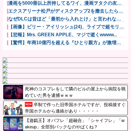
漫画を5000冊以上所持してるワイ、漫画ヲタクの友人
に「ワン...
エクスアリーナ松戸がディスクアップ2を撤去したらし
くディスク...
なぜDLCは昔ほど「最初から入れとけ」と言われなく
なったのか...
【画像】ビリー・アイリッシュ(24)、ライブで超モリマ
ンスジ...
【悲報】Mrs. GREEN APPLE、マジで逝くwwww...
【驚愕】年商10億円を超える『ひとり親方』が激増
Mac m...
死神のコスプレをして隣のビルの屋上から病院を眺
めていた男を逮捕ｗｗｗ
卒制で作った旧帝国ホテルですが、投稿後すぐ
NEW
帝国ホテルから連絡があり・・・・・
【遊戯王】オバフレ「超融合」「シャイフレ」「w
akeup」全部別パックなのやばくね？