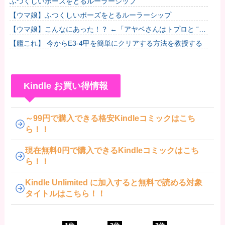
ふつくしいポーズをとるルーラーシップ
【ウマ娘】ふつくしいポーズをとるルーラーシップ
【ウマ娘】こんなにあった！？ ←「アヤベさんはトプロと “1”
差だぞ」
【艦これ】 今からE3-4甲を簡単にクリアする方法を教授する
Kindle お買い得情報
～99円で購入できる格安Kindleコミックはこち
ら！！
現在無料0円で購入できるKindleコミックはこち
ら！！
Kindle Unlimited に加入すると無料で読める対象
タイトルはこちら！！