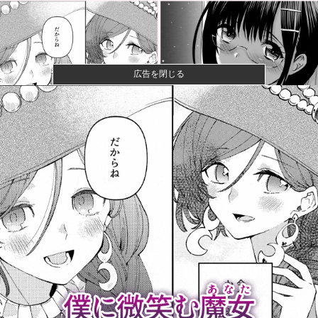
広告を閉じる
【悲報】黒人、卑怯すぎて炎上するｗｗｗｗ
【悲報】コレコレ、月収1億円ｗｗｗそりゃ外出るのに
ボディガー...
【悲報】有名漫画家、がんを公表「大腸癌になってし
まいました。...
【画像】コスプレイヤーが死ぬ気で痩せた結果ｗｗｗ
ｗ
西武ファンなんやが まだイケるか？言うてそこまで深
刻な状況ち...
【米国】カブス・鈴木誠也 自己最長の24試合連続出
塁 チーム...
【悲報】週刊ジャンプ「助けてみんな買ってくれない
の」・・・・...
【悲報】週間少年ジャンプの「グッズ(43億円分)」を注
文し全...