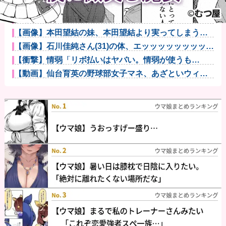
「パチンコ・パチスロは適度に楽しむ遊びです。 のめ
り込みに注...
【悲報】有吉弘行さん、また匂わせポストｗｗｗｗｗ
ｗｗｗｗｗｗ...
【画像】本田望結の妹、本田望結より実ってしまうｗ
ｗｗｗｗｗｗ...
【画像】石川佳純さん(31)の体、エッッッッッッッッッ
ッッッ...
【衝撃】情弱「リボ払いはヤバい。情弱が使うも
の」 情強「リボ...
【動画】仙台育英の野球部女子マネ、あざといウィン
クでお前らの...