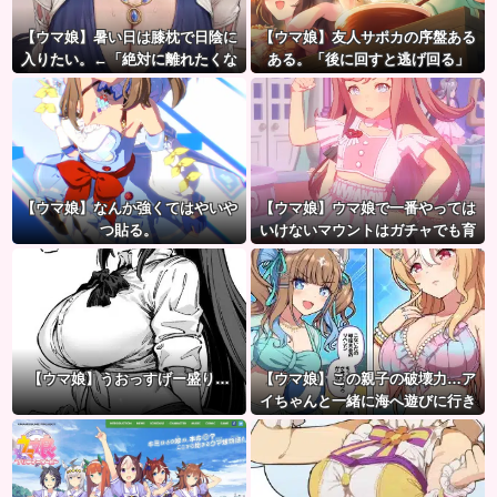
【ウマ娘】暑い日は膝枕で日陰に
【ウマ娘】友人サポカの序盤ある
入りたい。←「絶対に離れたくな
ある。「後に回すと逃げ回る」
い場所だな」
【ウマ娘】なんか強くてはやいや
【ウマ娘】ウマ娘で一番やっては
つ貼る。
いけないマウントはガチャでも育
成でもグッズでもなく、これ。
【ウマ娘】うおっすげー盛り…
【ウマ娘】この親子の破壊力…ア
イちゃんと一緒に海へ遊びに行き
たい人生だった。