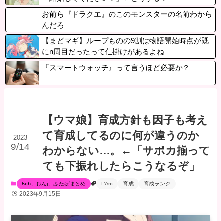
お前ら『ドラクエ』のこのモンスターの名前わから
んだろ
【まどマギ】ループものの9割は物語開始時点が既
にn周目だったって仕掛けがあるよね
『スマートウォッチ』って言うほど必要か？
【ウマ娘】育成方針も因子も考え
て育成してるのに何が違うのか
2023
9/14
わからない…。←「サポカ揃って
ても下振れしたらこうなるぞ」
5ch、おんj、ふたばまとめ
L’Arc
育成
育成ランク
2023年9月15日