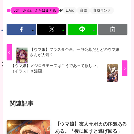
5ch、おんj、ふたばまとめ
L’Arc
育成
育成ランク
【ウマ娘】フラスタ企画、一般公募だとどのウマ娘
さんが人気？
【ウマ娘】メジロラモーヌはこうであって欲しい。
（イラスト＆漫画）
関連記事
【ウマ娘】友人サポカの序盤ある
ある。「後に回すと逃げ回る」