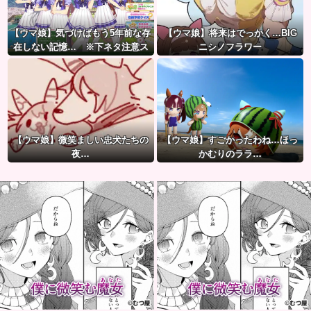
【ウマ娘】気づけばもう5年前な存
【ウマ娘】将来はでっかく…BIG
在しない記憶… ※下ネタ注意ス
ニシノフラワー
レ
【ウマ娘】微笑ましい忠犬たちの
【ウマ娘】すごかったわね…ほっ
夜…
かむりのララ…