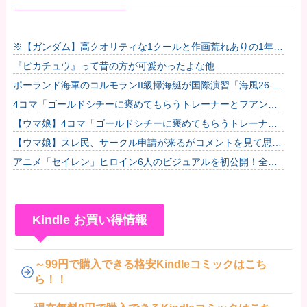
※【ガンダム】高クオリティな1クールと作画荒れありの1年放
映ならどっちがいい？他
『ピカチュウ』って昔の方が可愛かったよな他
ポーランド海軍のコルモランII級掃海艇が国際演習「海風26-
2」に参加！
4コマ「ゴールドシチーに褒めてもらうトレーナーとフアンザ
ウルス」
【ウマ娘】4コマ「ゴールドシチーに褒めてもらうトレーナー
とフアンザウルス」
【ウマ娘】スレ民、サークル申請が来るがコメントを見て思わ
ず拒否してしまう
アニメ「セイレン」ヒロイン6人のビジュアルを初公開！全員
ロングヘア？アマガミの「輝日東高校」が再び舞台に！
Kindle お買い得情報
～99円で購入できる格安Kindleコミックはこち
ら！！