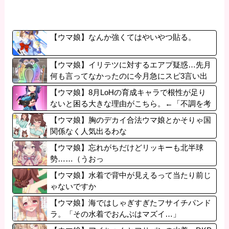
【ウマ娘】なんか強くてはやいやつ貼る。
【ウマ娘】イリテツに対するエアプ疑惑…先月
何も言ってなかったのに今月急にスピ3言い出
したのが怪しいよな。
【ウマ娘】8月LoHの育成キャラで根性が足り
ないと困る大きな理由がこちら。←「不調を考
慮すると1021必要」
【ウマ娘】胸のデカイ合法ウマ娘とかそりゃ国
関係なく人気出るわな
【ウマ娘】忘れがちだけどリッキーも北半球
勢……（うおっ
【ウマ娘】水着で背中が見えるって当たり前じ
ゃないですか
【ウマ娘】海ではしゃぎすぎたフサイチパンド
ラ。「その水着でおんぶはマズイ…」