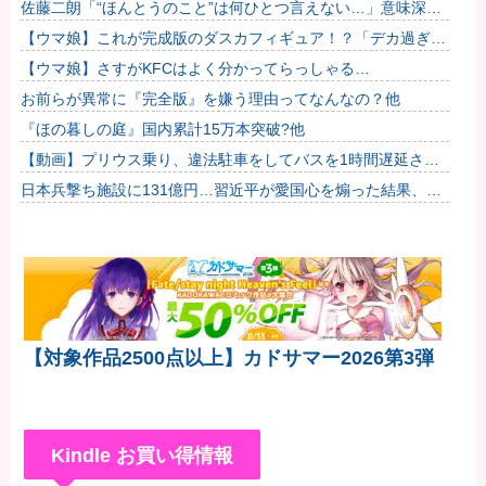
佐藤二朗「“ほんとうのこと”は何ひとつ言えない…」意味深投
稿に憶測殺到
【ウマ娘】これが完成版のダスカフィギュア！？「デカ過ぎん
だろ…」
【ウマ娘】さすがKFCはよく分かってらっしゃる…
お前らが異常に『完全版』を嫌う理由ってなんなの？他
『ほの暮しの庭』国内累計15万本突破?他
【動画】プリウス乗り、違法駐車をしてバスを1時間遅延させ
てしまった模様
日本兵撃ち施設に131億円…習近平が愛国心を煽った結果、
「抗日テーマパーク｣が中国各地に広がる！
【対象作品2500点以上】カドサマー2026第3弾
Kindle お買い得情報