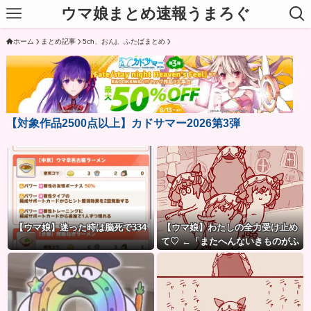
ウマ娘まとめ速報うまろぐ
ホーム
まとめ記事
5ch、おんj、ふたばまとめ
【対象作品2500点以上】カドサマー2026第3弾
【ウマ娘】迷った時は脳死で334
【ウマ娘】わたしの全力受け止め
て♡ ←「またへんないきものがふ
えてる…」