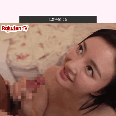
広告を閉じる
【悲報】母親、息子を通して男の競争の厳しさを知る
ｗｗｗｗ
【悲報】八王子の夏祭り、衛生管理終わってた
【朗報】ハンターハンター最新話、ベンジャミンが覚
醒して主人公...
【悲報】最新話のモンキー・D・ルフィさん、あまりに
も情けなさ...
次にF2で活躍して順当にF1に上がってきそうな日本人
ドライバ...
【困惑】ひろゆきさんが新党作るって言うけど0か100
みたいな...
彼女に浮気されたワイ（38）、人生を変えるために
「プログラミ...
自衛隊指揮に国産AI、情報収集や分析担わせ迅速な意
思決定…「...