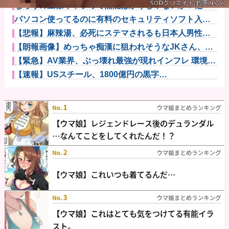
なろうの王様キャラって無能ばかりじゃないか？他
パソコン使ってるのに有料のセキュリティソフト入れ
てない人って...
【悲報】麻辣湯、必死にステマされるも日本人男性か
ら見向きもさ...
【朗報画像】めっちゃ痴漢に狙われそうなJKさん、痴
漢を逮捕ｗ...
【緊急】AV業界、ぶっ壊れ最強が現れインフレ 環境崩
壊ｗｗｗ...
【速報】USスチール、1800億円の黒字
wwwwwwwwww...