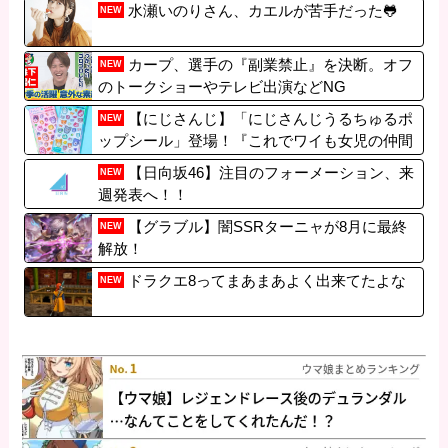
水瀬いのりさん、カエルが苦手だった🐸
NEW
カープ、選手の『副業禁止』を決断。オフ
NEW
のトークショーやテレビ出演などNG
【にじさんじ】「にじさんじうるちゅるポ
NEW
ップシール」登場！『これでワイも女児の仲間
入りや』『まちゅとシール交換できるんやろ
【日向坂46】注目のフォーメーション、来
NEW
か』
週発表へ！！
【グラブル】闇SSRターニャが8月に最終
NEW
解放！
ドラクエ8ってまあまあよく出来てたよな
NEW