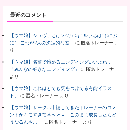
最近のコメント
【ウマ娘】シュヴァちは”バキバキ” ルラちは”ぷにぷ
に” これが2人の決定的な差…
に
匿名トレーナー
よ
り
【ウマ娘】名前で締めるエンディングいいよね…
「みんなの好きなエンディング」
に
匿名トレーナー
より
【ウマ娘】これはとても気をつけてる有能イラス
ト。
に
匿名トレーナー
より
【ウマ娘】サークル申請してきたトレーナーのコメ
ントがキモすぎて草ｗｗｗ「このまま成長したらど
うなるんや…」
に
匿名トレーナー
より