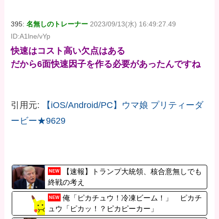
395:
名無しのトレーナー
2023/09/13(水) 16:49:27.49
ID:A1lne/vYp
快速はコスト高い欠点はある
だから6面快速因子を作る必要があったんですね
引用元:
【iOS/Android/PC】ウマ娘 プリティーダ
ービー★9629
【速報】トランプ大統領、核合意無しでも
NEW
終戦の考え
俺「ピカチュウ！冷凍ビーム！」 ピカチ
NEW
ュウ「ピカッ！？ピカピーカー」