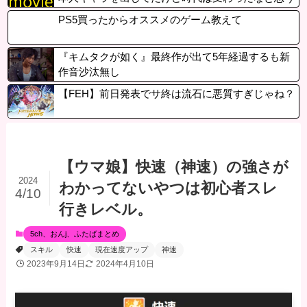
PS5買ったからオススメのゲーム教えて
『キムタクが如く』最終作が出て5年経過するも新
作音沙汰無し
【FEH】前日発表でサ終は流石に悪質すぎじゃね？
【ウマ娘】快速（神速）の強さが
2024
わかってないやつは初心者スレ
4/10
行きレベル。
5ch、おんj、ふたばまとめ
スキル
快速
現在速度アップ
神速
2023年9月14日
2024年4月10日