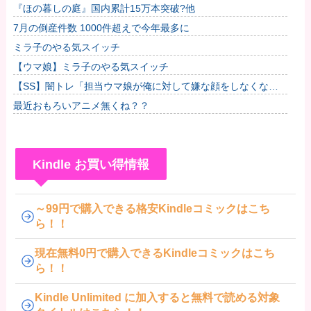
『ほの暮しの庭』国内累計15万本突破?他
7月の倒産件数 1000件超えで今年最多に
ミラ子のやる気スイッチ
【ウマ娘】ミラ子のやる気スイッチ
【SS】闇トレ「担当ウマ娘が俺に対して嫌な顔をしなくなっ
たので、言葉責めをすることで身の毛がよだつ思いをしてもら
最近おもろいアニメ無くね？？
うことに...
Kindle お買い得情報
～99円で購入できる格安Kindleコミックはこち
ら！！
現在無料0円で購入できるKindleコミックはこち
ら！！
Kindle Unlimited に加入すると無料で読める対象