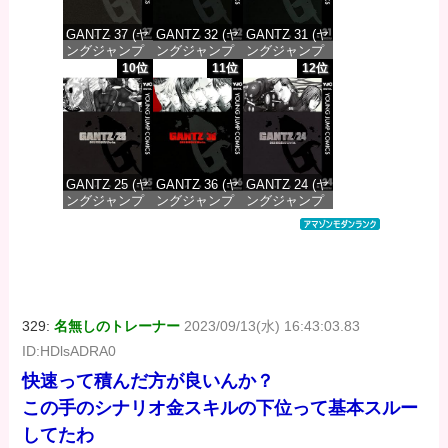
GANTZ 37 (ヤ
GANTZ 32 (ヤ
GANTZ 31 (ヤ
ングジャンプ
ングジャンプ
ングジャンプ
コミックス
コミックス
コミックス
10位
11位
12位
DIGITAL)
DIGITAL)
DIGITAL)
価格：¥647
価格：¥647
価格：¥647
GANTZ 25 (ヤ
GANTZ 36 (ヤ
GANTZ 24 (ヤ
ングジャンプ
ングジャンプ
ングジャンプ
コミックス
コミックス
コミックス
DIGITAL)
DIGITAL)
DIGITAL)
価格：¥647
価格：¥647
価格：¥647
329:
名無しのトレーナー
2023/09/13(水) 16:43:03.83
ID:HDlsADRA0
快速って積んだ方が良いんか？
この手のシナリオ金スキルの下位って基本スルー
してたわ