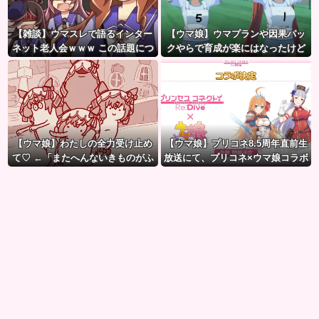
【雑談】ウマスレで語るインター
【ウマ娘】ウマプランや因果パッ
ネット老人会ｗｗｗ この話題につ
クやらで育成が楽にはなったけど
いていけないってマジ…！？
ハードルも高くなってるんだ。
【ウマ娘】わたしの全力受け止め
【ウマ娘】プリコネ8.5周年直前生
て♡ ←「またへんないきものがふ
放送にて、プリコネ×ウマ娘コラボ
えてる…」
の開催について告知が！？今秋予
定で詳細については後日発表との
こと。※動画リンク有