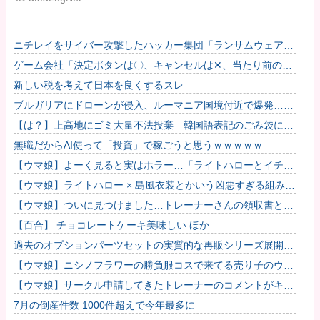
ニチレイをサイバー攻撃したハッカー集団「ランサムウェア」
個人情報など20万件以上をダークウェブ上に公開か
ゲーム会社「決定ボタンは〇、キャンセルは✕、当たり前の
話」→ ゲーム会社「今日から決定ボタンは✕にしまー
新しい税を考えて日本を良くするスレ
す！！！」
ブルガリアにドローンが侵入、ルーマニア国境付近で爆発…当
局「ウクライナ軍がよく使う機種」！
【は？】上高地にゴミ大量不法投棄 韓国語表記のごみ袋に紙
やプラスチック、缶、瓶などが混在 生肉やキムチ、ラーメン
無職だからAI使って「投資」で稼ごうと思うｗｗｗｗｗ
などさま...
【ウマ娘】よーく見ると実はホラー…「ライトハローとイチャ
つくスティルトレ漫画」
【ウマ娘】ライトハロー × 島風衣装とかいう凶悪すぎる組み合
わせｗｗｗ「大変なことに…」
【ウマ娘】ついに見つけました…トレーナーさんの領収書と給
与明細！！
【百合】 チョコレートケーキ美味しい ほか
過去のオプションパーツセットの実質的な再販シリーズ展開止
まるの早すぎない？
【ウマ娘】ニシノフラワーの勝負服コスで来てる売り子のウマ
娘！？
【ウマ娘】サークル申請してきたトレーナーのコメントがキモ
すぎて草ｗｗｗ「このまま成長したらどうなるんや…」
7月の倒産件数 1000件超えで今年最多に