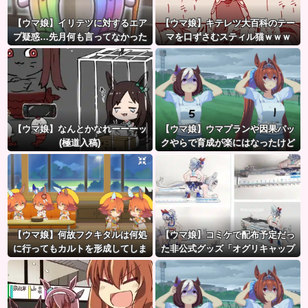
【ウマ娘】イリテツに対するエア
【ウマ娘】キテレツ大百科のテー
プ疑惑…先月何も言ってなかった
マを口ずさむスティル猫ｗｗｗ
のに今月急にスピ3言い出したのが
「何ィーーーーー!!?（ガビー
怪しいよな。
ン）」
【ウマ娘】なんとかなれーーーッ
【ウマ娘】ウマプランや因果パッ
(極道入稿)
クやらで育成が楽にはなったけど
ハードルも高くなってるんだ。
【ウマ娘】何故フクキタルは何処
【ウマ娘】コミケで配布予定だっ
に行ってもカルトを形成してしま
た非公式グッズ「オグリキャップ
うのか
タマモクロスアクリル定規」意外
(?)な落とし穴により配布を撤回す
ることに…