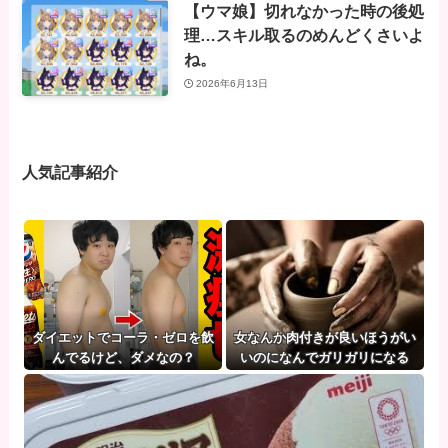
【ウマ娘】切れなかった時の後処
理…スキル取るのめんどくさいよ
ね。
2026年6月13日
人気記事紹介
ダイエットでコーラ・ゼロを飲
女なんか肉付きが良いほうがい
んでるけど、ダメなの？
いのになんでガリガリになる
の？