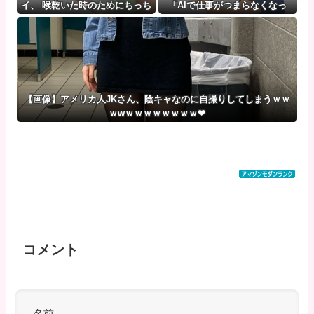
イ、 喉乾いた時のためにちっち
「AIで仕事がつまらなくなっ
ゃいゲイ水筒持ち歩くとか。」
た」
【画像】アメリカ人JKさん、陰キャなのに自撮りしてしまうｗｗ
ｗwｗｗｗｗｗｗｗｗ❤
コメント
名前