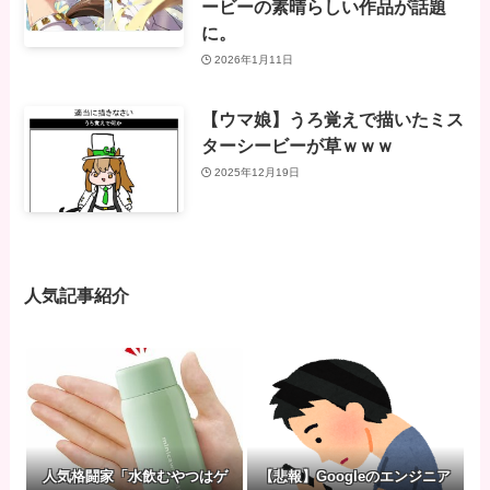
ービーの素晴らしい作品が話題
に。
2026年1月11日
【ウマ娘】うろ覚えで描いたミス
ターシービーが草ｗｗｗ
2025年12月19日
人気記事紹介
人気格闘家「水飲むやつはゲ
【悲報】Googleのエンジニア