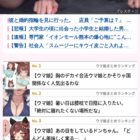
【怒報】国税庁「あのさぁ！君らがちゃんと納税して
くれないとこ...
メーカーはデカヘソ8個保留3個返しのミドル機を出せ
よ！！！！...
彼と婚約指輪を見に行った。 店員「ご予算は？」 彼
氏「80...
【悲報】大学生の頃に出会った小学生と結婚した男、
めちゃくちゃ...
【速報】専門家「イオンモール熊本の爆心地に”こんな
もの”があ...
【警告】社会人「スムージーにキウイ皮ごと入れよ。
これ美容にい...