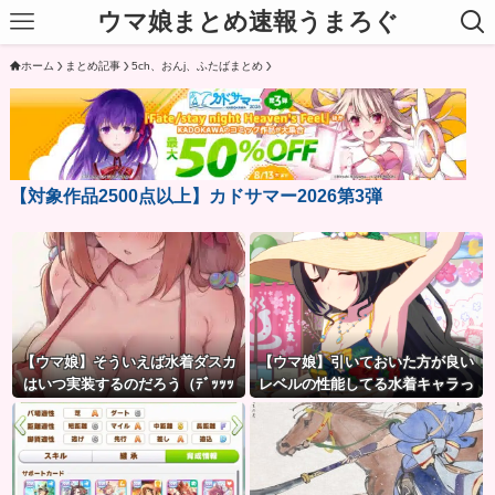
ウマ娘まとめ速報うまろぐ
ホーム
まとめ記事
5ch、おんj、ふたばまとめ
【対象作品2500点以上】カドサマー2026第3弾
【ウマ娘】そういえば水着ダスカ
【ウマ娘】引いておいた方が良い
はいつ実装するのだろう（ﾃﾞｯｯｯ
レベルの性能してる水着キャラっ
て誰かいたっけ？←「いっぱいい
るぞ」