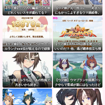
【ウマ娘】パワ入り編成だと大体
【ウマ娘】え？何コレ……あまり
どれくらいスキポ盛れてる？
にもかっこよすぎるウマ娘絵巻。
【ウマ娘】もうちょっとでサーク
【ウマ娘】8月LoHは誰を使うのが
ルランク●●●位が狙えるので頑張
いいのだ？ 他、逃げ継承役立ち情
りましょう。← これ
報など
【ウマ娘】ルラちは、あの性格で
【ウマ娘】ウマプランや因果パッ
大きいから好き。
クやらで育成が楽にはなったけど
ハードルも高くなってるんだ。