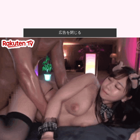
広告を閉じる
【悲報】有名漫画家、がんを公表「大腸癌になってし
まいました。...
【動画】大阪府警に射殺されたオッサン、めちゃめち
ゃ苦しそうに...
【悲報】男が嫌いな男の特徴がこちらｗｗｗｗｗｗｗ
ｗｗｗ
町の弁当屋「申し訳ないが消費税1%になったらその分
商品代を値...
人気配信者さん、加藤純一さんのファンに「RUSTで
お気に入り...
【P】エッセイスト「原爆を二度と使わせてはならな
い」→リプ「...
【悲報】有名漫画家「体重の減少が止まりません」→
ファンから心...
【悲報】ロシア、じわじわと逝き始める他