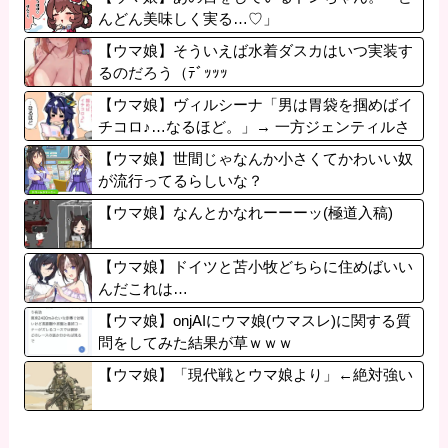
んどん美味しく実る…♡」
【ウマ娘】そういえば水着ダスカはいつ実装す
るのだろう（ﾃﾞｯｯｯ
【ウマ娘】ヴィルシーナ「男は胃袋を掴めばイ
チコロ♪…なるほど。」→ 一方ジェンティルさ
ん（アカン）
【ウマ娘】世間じゃなんか小さくてかわいい奴
が流行ってるらしいな？
【ウマ娘】なんとかなれーーーッ(極道入稿)
【ウマ娘】ドイツと苫小牧どちらに住めばいい
んだこれは…
【ウマ娘】onjAIにウマ娘(ウマスレ)に関する質
問をしてみた結果が草ｗｗｗ
【ウマ娘】「現代戦とウマ娘より」←絶対強い