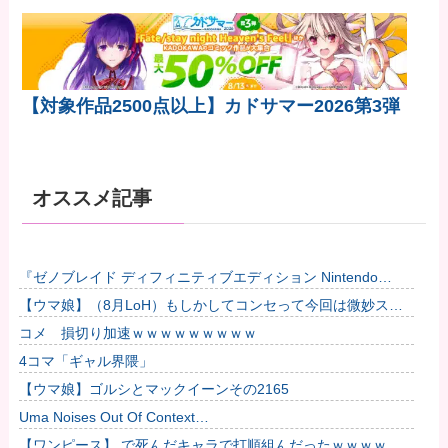
【対象作品2500点以上】カドサマー2026第3弾
オススメ記事
『ゼノブレイド ディフィニティブエディション Nintendo
Switch 2 Edition』3,713 本他
【ウマ娘】（8月LoH）もしかしてコンセって今回は微妙スキ
ルだったりするか？他
コメ 損切り加速ｗｗｗｗｗｗｗｗｗ
4コマ「ギャル界隈」
【ウマ娘】ゴルシとマックイーンその2165
Uma Noises Out Of Context…
【ワンピース】 で死んだキャラで打順組んだったｗｗｗｗ