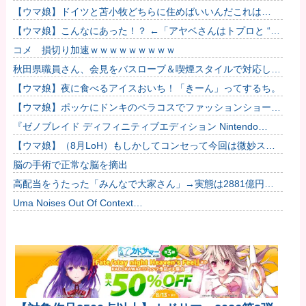
だろうね
【ウマ娘】ドイツと苫小牧どちらに住めばいいんだこれは…
【ウマ娘】こんなにあった！？ ←「アヤベさんはトプロと “1”
差だぞ」
コメ 損切り加速ｗｗｗｗｗｗｗｗｗ
秋田県職員さん、会見をバスローブ＆喫煙スタイルで対応して
しまい大炎上ｗ
【ウマ娘】夜に食べるアイスおいち！「きーん」ってするち。
【ウマ娘】ポッケにドンキのペラコスでファッションショーし
てほしい…
『ゼノブレイド ディフィニティブエディション Nintendo
Switch 2 Edition』3,713 本他
【ウマ娘】（8月LoH）もしかしてコンセって今回は微妙スキ
ルだったりするか？他
脳の手術で正常な脳を摘出
高配当をうたった「みんなで大家さん」→実態は2881億円の
債務超過
Uma Noises Out Of Context…