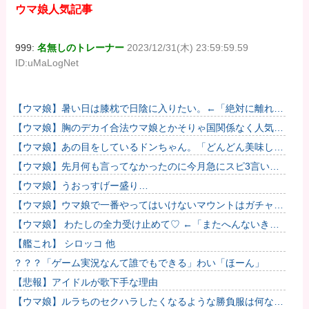
ウマ娘人気記事
999:
名無しのトレーナー
2023/12/31(木) 23:59:59.59
ID:uMaLogNet
【ウマ娘】暑い日は膝枕で日陰に入りたい。←「絶対に離れた
くない場所だな」
【ウマ娘】胸のデカイ合法ウマ娘とかそりゃ国関係なく人気出
るわな
【ウマ娘】あの目をしているドンちゃん。「どんどん美味しく
実る…♡」
【ウマ娘】先月何も言ってなかったのに今月急にスピ3言い出
したのが怪しいよな。
【ウマ娘】うおっすげー盛り…
【ウマ娘】ウマ娘で一番やってはいけないマウントはガチャで
も育成でもグッズでもなく、これ。
【ウマ娘】 わたしの全力受け止めて♡ ←「またへんないきも
のがふえてる…」
【艦これ】 シロッコ 他
？？？「ゲーム実況なんて誰でもできる」わい「ほーん」
【悲報】アイドルが歌下手な理由
【ウマ娘】ルラちのセクハラしたくなるような勝負服は何なん