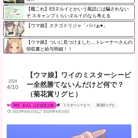
【艦これ】E5ヌルイとかいう風説には騙されない
ぞ スキャンプくらいヌルイのなら考える
【ウマ娘】ステゴドリジャ「パパぁ♥」
【ウマ娘】ついに見つけました…トレーナーさんの
領収書と給与明細！！
【ウマ娘】ワイのミスターシービ
2024
ー全然勝てないんだけど何で？
4/10
（菊花賞リグヒ）
5ch、おんj、ふたばまとめ
ミスターシービー
第3回リグヒ
2023年9月15日
2024年4月10日