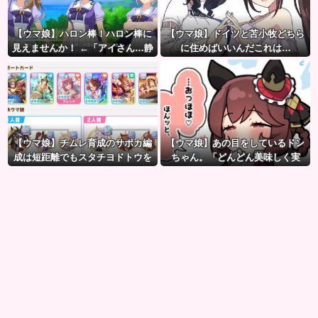
【ウマ娘】ハロン棒！ハロン棒に
【ウマ娘】ドイツと苫小牧どちら
見えませんか！ ←「アイさん…静
に住めばいいんだこれは…
かに…」
【ウマ娘】チムレ育成のサポカ編
【ウマ娘】あの目をしているドン
成は短距離でもスタチヨドトウを
ちゃん。「どんどん美味しく実
編成するってマジ！？ 根性サポカ
る…♡」
を編成していた意味…