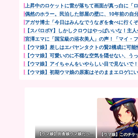
上昇中のロケットに雷が落ちて画面が真っ白に「ロケ
偶然のホラー。民泊した部屋の壁に、10年前の自分が
アガサ博士「今日はみんなでうなぎを食べに行く
【スパロボY】しかしクロウはやっぱいいな！主人公
宮澤エマに「国宝級の浴衣美人」の声！「マイ・フィ
【ウマ娘】差しはエバヤンタクトの賢2構成に可能性
【ウマ娘】可愛いのに不穏な空気を隠せない、うっか
【ウマ娘】アイちゃんをいやらしい目で見ないで！！→
【ウマ娘】初期ウマ娘の原案はそのままエロゲにいて
【ウマ娘】着ぐるみの中からムレムレ水着美少女
【蓮ノ空】？「りんちゃん、ちゅけ、みーちゃんかわい
自分より才能ある同級生女子に嫉妬したアホ男子、他
ワイ手取り15万正社員→副業でウーバーやってる
突進してきた牛を跳び越えたら、牛が固まって動かな
まんさん「イキそうって言われたらなんて答える
連れて行かれた
【ウマ娘】田舎娘ウマ娘だべ…
【ウマ娘】このチケ