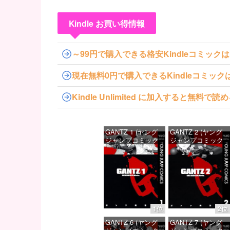
Kindle お買い得情報
～99円で購入できる格安Kindleコミック
現在無料0円で購入できるKindleコミッ
Kindle Unlimited に加入すると無
GANTZ 1 (ヤング
GANTZ 2 (ヤング
ジャンプコミック
ジャンプコミック
スDIGITAL)
スDIGITAL)
価格：¥100
価格：¥100
1位
2位
GANTZ 6 (ヤング
GANTZ 7 (ヤング