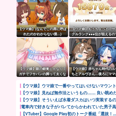
【ウマ娘】(なんでこの席に呼ば
【ウマ娘】もうちょっとでサ
れたのかわからない僕…)
クルランク●●●位が狙えるの
頑張りましょう。← これ
【ウマ娘】眼の錯覚じゃなくて
【ウマ娘】赤ちゃん時代のル
ガチでフサパンの脚って太くな
ちとアルヴさん…後ろにママ
い？
見えるな？
【ウマ娘】ウマ娘で一番やってはいけないマウン
【ウマ娘】見ねば無作法というもの…… 良い眺め
【ウマ娘】そういえば水着ダスカはいつ実装するのだ
電車内で好きな子がバレてからかわれていた男子高校
【VTuber】Google Play初のトーク番組「選抜！...