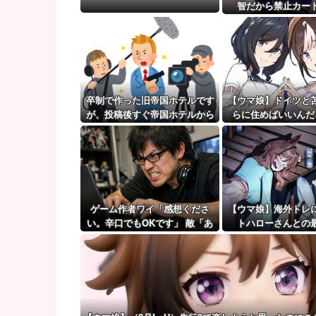
妊婦の田中みな実が背中横乳出した大胆露出衣装
智だから禁止カー
【ウマ娘】（審議）無凸ブーケと完凸シャカール、中
【ウマ娘】覚醒Lv6、7の解放が今後2か月置きに実装
卒制で作った旧帝国ホテルです
【ウマ娘】ドイツと
が、投稿後すぐ帝国ホテルから
らに住めばいいんだ
連絡があり・・・・・
ゲーム作者ワイ「感想くださ
【ウマ娘】海外トレ
い。辛口でもOKです」 敵「あ
トハローさんとの
れがだめ。これがだめ」