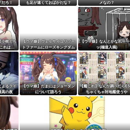
で登場
ドだろ！
も足が速くておばかだな？
メなの？
距離先行編成...
予定！第...
苫小牧どち
【ウマ娘】ヴェルサイユリゾー
【ウマ娘】なんとかなれーー
これは…
トファームにローズキングダム
ッ(極道入稿)
のパネルが到着
によるライ
【ウマ娘】たまにはジョーダン
【艦これ】なんか調べたらE5
最高の夜
について語ろう
ちゃくちゃ対地艦使うや
ん・・・