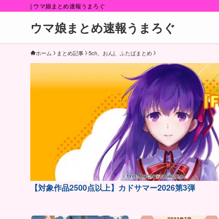
| ウマ娘まとめ速報うまろぐ
ウマ娘まとめ速報うまろぐ
ホーム
まとめ記事
5ch、おんj、ふたばまとめ
【対象作品2500点以上】カドサマー2026第3弾