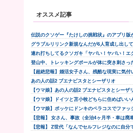
オススメ記事
伝説のクソゲー『たけしの挑戦状』のアプリ版
グラブルリリンク新規なんだが6人育成し出し
連れ打ちしてるクソガキ「ヤバい！ヤバい！エ
登山中、トレッキングポールが体に突き刺さっ
【超絶悲報】婚活女子さん、残酷な現実に気付
あの人の話2 ブエナビスタとシーザリオ
【ウマ娘】あの人の話2 ブエナビスタとシーザ
【ウマ娘】ドイツと苫小牧どちらに住めばいい
【ウマ娘】ポッケにドンキのペラコスでファッ
【悲報】 女さん、事故（全治4ヶ月半・車は廃
【悲報】 Z世代「なんでセルフレジなのに自分