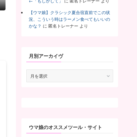
←「もしかして」
に
匿名トレーナー
より
【ウマ娘】クラシック夏合宿直前でこの状
況、こういう時はラーメン食べてもいいの
な
かな？
に
匿名トレーナー
より
月別アーカイヴ
月
別
ア
ー
カ
イ
ヴ
ウマ娘のオススメツール・サイト