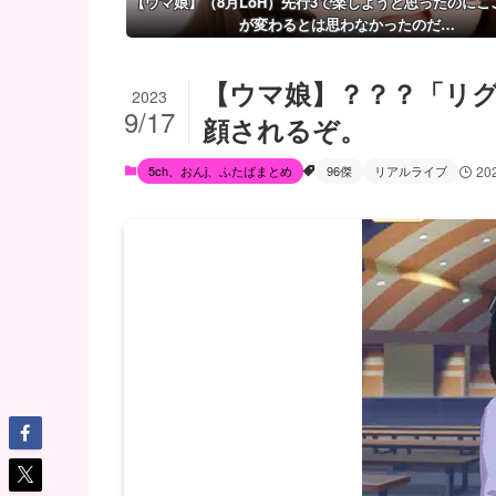
【ウマ娘】（8月LoH）先行3で楽しようと思ったのにこ
が変わるとは思わなかったのだ…
【ウマ娘】？？？「リグ
2023
9/17
顔されるぞ。
5ch、おんj、ふたばまとめ
96傑
リアルライブ
20