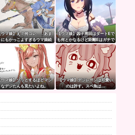
【ウマ娘】え？何コレ……あま
【ウマ娘】因子周回はダートEで
りにもかっこよすぎるウマ娘絵
も何とかなるけど距離Eはガチで
巻。
無理ゲー
【ウマ娘】ゾッとするほどマジ
【ウマ娘】デジレーンは可愛い
なデジたんも見たいよね。
のは許す。スペ魚は…