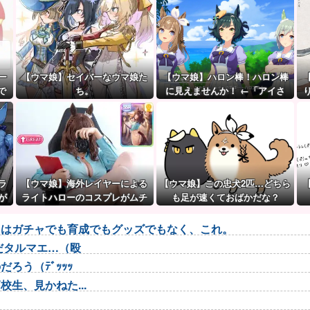
ー
【ウマ娘】セイバーなウマ娘た
【ウマ娘】ハロン棒！ハロン棒
で
ち。
に見えませんか！ ←「アイさ
ん…静かに…」
ラ
【ウマ娘】海外レイヤーによる
【ウマ娘】この忠犬2匹…どちら
が
ライトハローのコスプレがムチ
も足が速くておばかだな？
ムチすぎて↑GREAT
トはガチャでも育成でもグッズでもなく、これ。
だタルマエ…（殴
ろう（ﾃﾞｯｯｯ
生、見かねた...