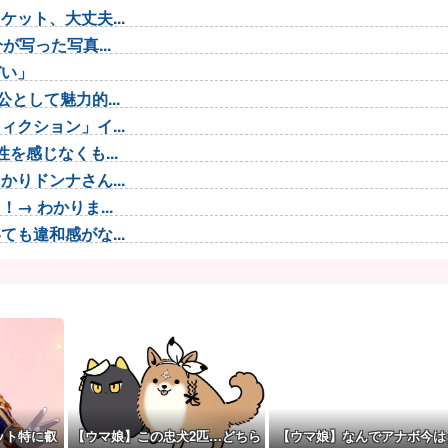
ット、大丈夫...
写った写真...
ぞい」
として魅力的...
クション」イ...
を感じなくも...
りドンナさん...
 わかりま...
も違和感がな...
が！？
いねぇ💚」...
校や先輩にデ...
んやが金がない
くなった闘牛...
のが一番いい？」
ット特に叡
【ウマ娘】この忠犬2匹…どちら
【ウマ娘】なんでアナボ今は