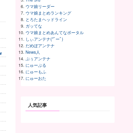
ウマ娘リーダー
ウマ娘まとめランキング
とろたまヘッドライン
ガッてな
ウマ娘まとめあんてなポータル
しぃアンテナ(*ﾟーﾟ)
だめぽアンテナ
News人
ｗ
ぷぅアンテナ
にゅーぷる
にゅーもふ
にゅーおた
人気記事