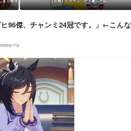
こまで環境
【悲報】ピカチュウが大量に半額
ヒ96傑、チャンミ24冠です。」←こん
23年9月17日