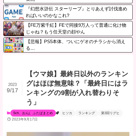
『幻想水滸伝 スターリープ』とりあえず討伐進め
ればいいのかなこれ?
【FE万紫千紅】FEで同接9万人って普通に化け物
じゃね？もう任天堂の顔やん
【悲報】PS5本体、ついにゲオのチラシから消え
る…
【ウマ娘】最終日以外のランキン
グはほぼ無意味？「最終日にはラ
2023
9/17
ンキングの9割が入れ替わりそ
う」
5ch、おんj、ふたばまとめ
ヒソカ
ランキング
第3回リグヒ
2023年9月17日