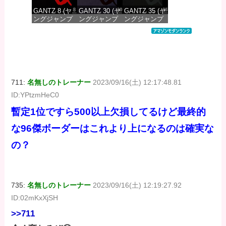
GANTZ 8 (ヤ
GANTZ 30 (ヤ
GANTZ 35 (ヤ
ングジャンプ
ングジャンプ
ングジャンプ
コミックス
コミックス
コミックス
DIGITAL)
DIGITAL)
DIGITAL)
価格：¥100
価格：¥100
価格：¥100
711:
名無しのトレーナー
2023/09/16(土) 12:17:48.81
ID:YPtzmHeC0
暫定1位ですら500以上欠損してるけど最終的
な96傑ボーダーはこれより上になるのは確実な
の？
735:
名無しのトレーナー
2023/09/16(土) 12:19:27.92
ID:02mKxXjSH
>>711