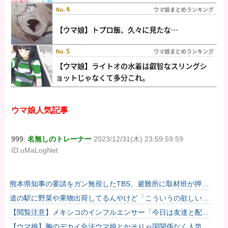
ウマ娘人気記事
999:
名無しのトレーナー
2023/12/31(木) 23:59:59.59
ID:uMaLogNet
熊本県知事の要請をガン無視したTBS、避難所に取材班が押し
入ってプライバシーに全く配慮しない報道を……
道の駅に野菜や果物出荷してるんやけど「こういうの欲しい」
とかある？
【閲覧注意】メキシコのインフルエンサー「今日は友達と配達
員のアルバイトを体験してみるよ！！」←結果・・・
【ウマ娘】胸のデカイ合法ウマ娘とかそりゃ国関係なく人気出