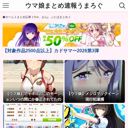
ウマ娘まとめ速報うまろぐ
ホーム
まとめ記事
5ch、おんj、ふたばまとめ
【対象作品2500点以上】カドサマー2026第3弾
【ウマ娘】アイネスのこのモーシ
【ウマ娘】メジロマックイーン
ョンいつの間にか修正されてたの
現行犯逮捕
か