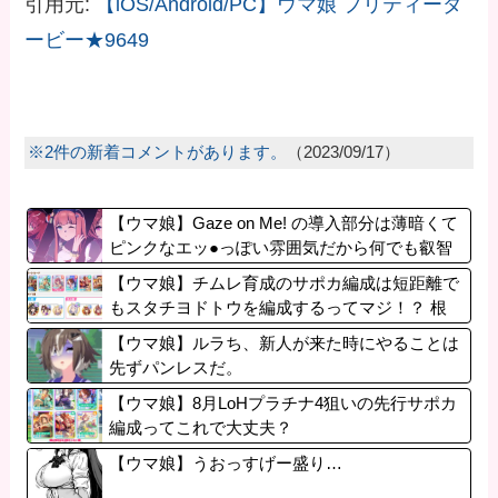
引用元:
【iOS/Android/PC】ウマ娘 プリティーダ
ービー★9649
※2件の新着コメントがあります。
（2023/09/17）
【ウマ娘】Gaze on Me! の導入部分は薄暗くて
ピンクなエッ●っぽい雰囲気だから何でも叡智
に見えるよね。
【ウマ娘】チムレ育成のサポカ編成は短距離で
もスタチヨドトウを編成するってマジ！？ 根
性サポカを編成していた意味…
【ウマ娘】ルラち、新人が来た時にやることは
先ずパンレスだ。
【ウマ娘】8月LoHプラチナ4狙いの先行サポカ
編成ってこれで大丈夫？
【ウマ娘】うおっすげー盛り…