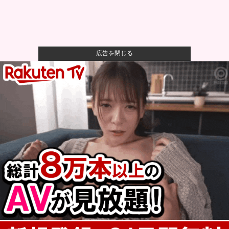
広告を閉じる
【朗報】Vtuber界、新たなる『弱男の姫』が爆誕ｗｗ
ｗｗｗ...
【悲報】坂口杏里を家に住ませてあげた結果ｗｗｗｗ
【画像】坂口杏里、逃走してウ●カスまで晒されるｗｗ
ｗｗｗ
SNSで知り合ったJK10人とS●Xしてハメ撮り770本撮
っ...
【速報】PTA会長「PTA参加拒否した親へ最終警告。
こうなっ...
思わず誰かに話したくなる雑学、なんかある？他
もしかして民主主義ってさ…他
【朗報】お前らさんが最近した有意義な出費ｗｗｗｗ
ｗｗｗｗｗｗ...