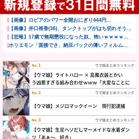
【画像】森高千里(55) 「ミニスカートはとてもムリよ
若い子...
【画像】セブンイレブンのバイト「AIにちいかわの画
像を食わせ...
【画像】ロピアのパワー全開おにぎり444円
wwwwwwwww...
【画像】井口裕香(36)、タンクトップがはち切れそうな
くらい...
【悲報】17歳で無期懲役になった奴、怖いｗｗｗｗｗ
ｗｗｗｗｗ...
ホリエモン「面接でさ、納豆パックの薄いフィルムっ
て何のために...