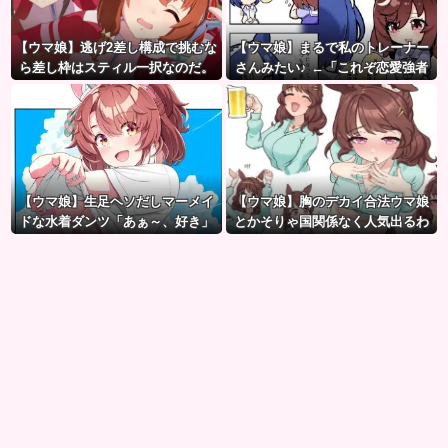
【ウマ娘】逃げ2差し構成で挑むな
【ウマ娘】まるで私のトレーナー
ら差し枠はスティル一択なのだ。
さんみたい♪ ←「これぞ恋愛強者
スペ一族…」
【ウマ娘】生足ヘソだしマーメイ
【ウマ娘】胸のデカイ合法ウマ娘
ドな水着ダンツ「あぁ～、好き」
とかそりゃ国関係なく人気出るわ
な