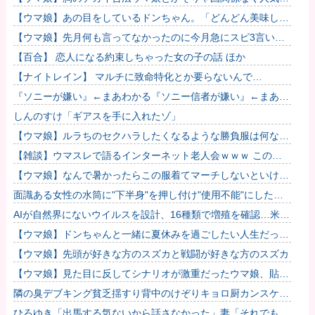
るわな
【ウマ娘】あの目をしているドンちゃん。「どんどん美味しく
実る…♡」
【ウマ娘】先月何も言ってなかったのに今月急にスピ3言い出
したのが怪しいよな。
【百合】 恋人になる約束しちゃった女の子の話 ほか
【ナイトレイン】 マルチに致命特化とか要らないんで…
『ソニーが嫌い』←まあわかる『ソニー信者が嫌い』←まあわ
かる『任天堂信者が嫌い』←まあわかる
しんのすけ「ギアスを手に入れたゾ」
【ウマ娘】ルラちのセクハラしたくなるような勝負服は何なん
だろうね
【雑談】ウマスレで語るインターネット老人会ｗｗｗ この話
題についていけないってマジ…！？
【ウマ娘】なんで暑かったらこの服着てマーチしないといけな
いんだよぉ…
面識ある女性の水筒に"下半身"を押し付け"使用不能"にした疑
い 66歳男を「器物損壊」容疑で逮捕 札幌市 # つ...
AIが自然界にないウイルスを設計、16種類で増殖を確認…米ス
タンフォード大！
【ウマ娘】ドンちゃんと一緒に夏休みを過ごしたい人生だっ
た…
【ウマ娘】先頭が好きな方のスズカと戦闘が好きな方のスズカ
【ウマ娘】見た目に反してシナリオが激重だったウマ娘、貼
る。他
隣の臭デブキング貧乏揺すり背中のけぞりキョロ厨カンスケデ
ブがウザすぎて心が折れそう…他
ひろゆき「出馬する気ないから話さなかった」妻「それでも不