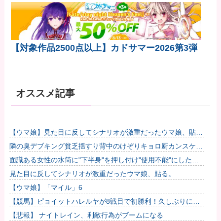
【対象作品2500点以上】カドサマー2026第3弾
オススメ記事
【ウマ娘】見た目に反してシナリオが激重だったウマ娘、貼
る。他
隣の臭デブキング貧乏揺すり背中のけぞりキョロ厨カンスケデ
ブがウザすぎて心が折れそう…他
面識ある女性の水筒に"下半身"を押し付け"使用不能"にした疑
い 66歳男を「器物損壊」容疑で逮捕 札幌市 # つ...
見た目に反してシナリオが激重だったウマ娘、貼る。
【ウマ娘】「マイル」6
【競馬】ピョイットハレルヤが8戦目で初勝利！久しぶりにウ
マ娘ネーム馬が勝利
【悲報】 ナイトレイン、利敵行為がブームになる