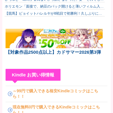
誠実だろ」→離婚協議へｗｗｗｗｗ
ホリエモン「面接で、納豆のパック開けると薄いフィルム入っ
てるけどあれなんのためか教えてって聞くわけ」
【競馬】ピョイットハレルヤが8戦目で初勝利！久しぶりにウ
マ娘ネーム馬が勝利
【対象作品2500点以上】カドサマー2026第3弾
Kindle お買い得情報
～99円で購入できる格安Kindleコミックはこち
ら！！
現在無料0円で購入できるKindleコミックはこち
ら！！