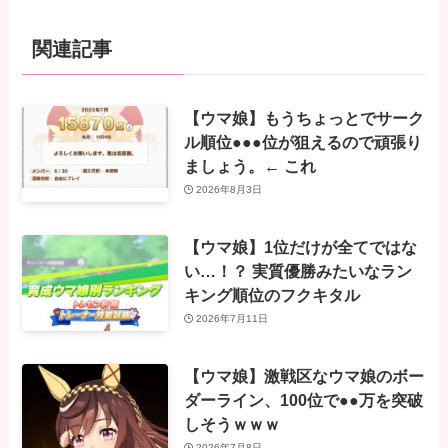
関連記事
【ウマ娘】もうちょっとでサーク
ル順位●●●位が狙えるので頑張り
ましょう。← これ
2026年8月3日
【ウマ娘】1位だけが全てではな
い…！？ 実質優勝みたいなラン
キング順位のフクキタル
2026年7月11日
【ウマ娘】激戦区なウマ娘のボー
ダーライン、100位で●●万を突破
しそうｗｗｗ
2026年7月8日