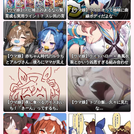
【ウマ娘】スピ補正20あるなら賢3
【ウマ娘】ライトオって地味に曲
育成も実用ライン！？ スレ民の育
線ボディだよな
成した夏ドーベルが仕上がりつつ
ある件
【ウマ娘】赤ちゃん時代のルラち
【ウマ娘】ライトハロー × 島風衣
とアルヴさん…後ろにママが見え
装とかいう凶悪すぎる組み合わせ
るな？
ｗｗｗ「大変なことに…」
【ウマ娘】夜に食べるアイスおい
【ウマ娘】トプロ飯、久々に見た
ち！「きーん」ってするち。
な…