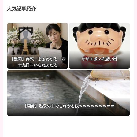
人気記事紹介
【疑問】葬式←まぁわかる 四
サザエボンの思い出
十九日←いらねぇだろ
【画像】温泉の中でこれやる奴ｗｗｗｗｗｗｗｗｗ