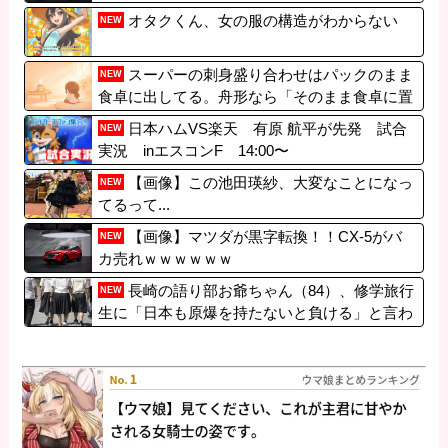
ｗｗｗ
オタクくん、女の服の構造がわからない
NEW
スーパーの刺身盛り合わせはパックのまま
NEW
食卓に出してる。舟形なら「そのまま食卓に置
いちゃってOK用」としか思えない。
日本ハムVS楽天 有原 航平が先発 試合
NEW
実況 inエスコンF 14:00〜
【画像】この池田瑛紗、大変なことになっ
NEW
てるって...
【画像】マツダが黒字転換！！CX-5がバ
NEW
カ売れｗｗｗｗｗｗ
長崎の語り部お爺ちゃん（84）、修学旅行
NEW
生に「日本も原爆を持たないと負ける」と言わ
れびっくり！ 被団協代表（85）も中学生に
「核を持たないで日本を守れますか」と問われ
危機感