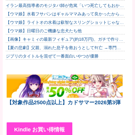
更ｗｗｗｗｗｗｗ
イラン最高指導者のモジタバ師が危篤「いつ死亡してもおかし
くない」…イラン大統領「意思疎通はかなり難しい」！
【ウマ娘】水着フサパンはギャルママみあって良かったから引
く
【ウマ娘】ライトオの水着は叡智なスリングショットじゃなく
て多分これ。
【ウマ娘】日曜日のご機嫌な忠犬たち他
【画像】キャミィの最新フィギュア(約18万円)、ガチで作り込
みがエグすぎる他
【夏の悲劇】父親、溺れた息子を救おうとしてﾀﾋ亡 →専門家
も警鐘「救助は二次被害が多い」
ジブリのタイトルを混ぜて一番面白いやつが優勝
【対象作品2500点以上】カドサマー2026第3弾
Kindle お買い得情報