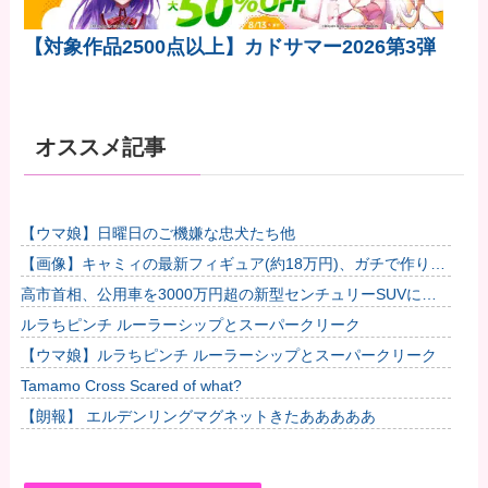
【対象作品2500点以上】カドサマー2026第3弾
オススメ記事
【ウマ娘】日曜日のご機嫌な忠犬たち他
【画像】キャミィの最新フィギュア(約18万円)、ガチで作り込
みがエグすぎる他
高市首相、公用車を3000万円超の新型センチュリーSUVに変
更ｗｗｗｗｗｗｗ
ルラちピンチ ルーラーシップとスーパークリーク
【ウマ娘】ルラちピンチ ルーラーシップとスーパークリーク
Tamamo Cross Scared of what?
【朗報】 エルデンリングマグネットきたあああああ