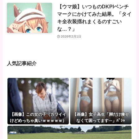
【ウマ娘】いつものDKPIベンチ
マークにかけてみた結果。「タイ
キ全衣装揺れまくるのすごい
な…？」
2026年2月1日
人気記事紹介
【画像】この女の子（カワイイ
【画像】女子高生「脚だけ痩せ
けどめっちゃ臭いｗｗｗｗｗ）
なくて困ってます···」ﾊﾟｼｬ
が泊めてって言ってきたらどう
する…？⇒！！