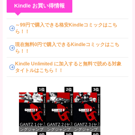
Kindle お買い得情報
～99円で購入できる格安Kindleコミックはこち
ら！！
現在無料0円で購入できるKindleコミックはこち
ら！！
Kindle Unlimited に加入すると無料で読める対象
タイトルはこちら！！
1位
2位
3位
GANTZ 1 (ヤ
GANTZ 2 (ヤ
GANTZ 3 (ヤ
ングジャンプ
ングジャンプ
ングジャンプ
コミックス
コミックス
コミックス
4位
5位
6位