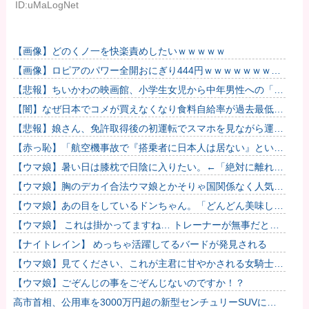
ID:uMaLogNet
【画像】どのくノ一を快楽責めしたいｗｗｗｗｗ
【画像】ロピアのパワー全開おにぎり444円ｗｗｗｗｗｗｗｗ
ｗｗｗｗ
【悲報】ちいかわの映画館、小学生女児から中年男性への「お
ねだり」事案が発生するｗｗｗｗ
【闇】なぜ日本でコメが買えなくなり食料自給率が過去最低に
並んだのか？
【悲報】娘さん、免許取得後の初運転でスマホを見ながら運転
してしまう😱🦁 教習所で何を習ったんだwww🤣🦁
【赤っ恥】「航空機事故で『搭乗者に日本人は居ない』という
発表は嫌い。人間として同じ価値だと思う」→ツッコミ殺到も
【ウマ娘】暑い日は膝枕で日陰に入りたい。←「絶対に離れた
「自分が...
くない場所だな」
【ウマ娘】胸のデカイ合法ウマ娘とかそりゃ国関係なく人気出
るわな
【ウマ娘】あの目をしているドンちゃん。「どんどん美味しく
実る…♡」
【ウマ娘】 これは掛かってますね… トレーナーが無事だとい
いのですが…
【ナイトレイン】 めっちゃ活躍してるバードが発見される
【ウマ娘】見てください、これが主君に甘やかされる女騎士の
姿です。
【ウマ娘】ごぞんじの事をごぞんじないのですか！？
高市首相、公用車を3000万円超の新型センチュリーSUVに変