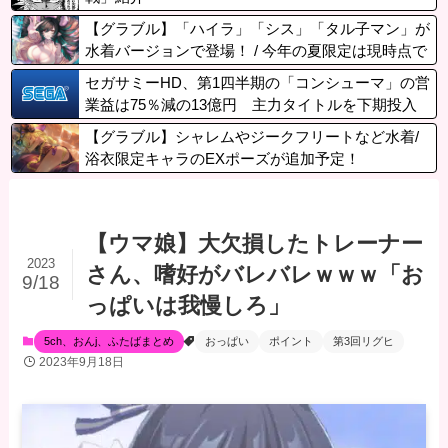
【グラブル】「ハイラ」「シス」「タル子マン」が
水着バージョンで登場！ / 今年の夏限定は現時点で
属性はバラけているが…？
セガサミーHD、第1四半期の「コンシューマ」の営
業益は75％減の13億円 主力タイトルを下期投入
予定
【グラブル】シャレムやジークフリートなど水着/
浴衣限定キャラのEXポーズが追加予定！
【ウマ娘】大欠損したトレーナー
2023
さん、嗜好がバレバレｗｗｗ「お
9/18
っぱいは我慢しろ」
5ch、おんj、ふたばまとめ
おっぱい
ポイント
第3回リグヒ
2023年9月18日