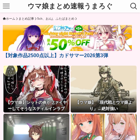
ウマ娘まとめ速報うまろぐ
ホーム
まとめ記事
5ch、おんj、ふたばまとめ
【対象作品2500点以上】カドサマー2026第3弾
【ウマ娘】シットの炎がファイヤ
【ウマ娘】「現代戦とウマ娘よ
ーしてそうなスティルインラブ
り」←絶対強い
（セーラーマーズ衣装）