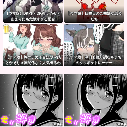
【ウマ娘】DKPI × DKPI とかいう
【ウマ娘】日曜日のご機嫌な忠犬
あまりにも危険すぎる配合
たち
【ウマ娘】胸のデカイ合法ウマ娘
【ウマ娘】今日も絶好調なルラち
とかそりゃ国関係なく人気出るわ
のクソボケトレーナー
な