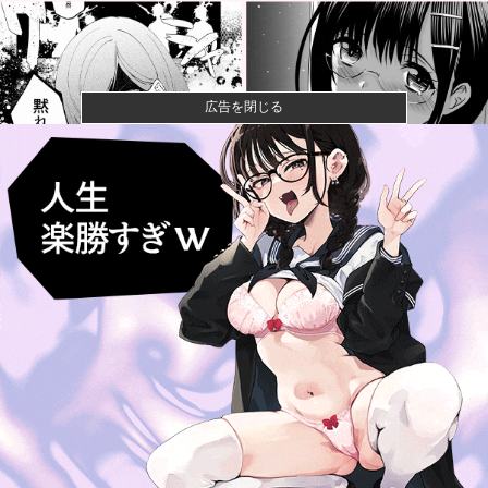
広告を閉じる
【速報】ひろゆき、離婚wwwwww
【画像】キングダムの河了貂、「あったけぇ壁」に引
き続き更に味...
【画像】女さん、ミニ過ぎる浴衣を着た写真を投稿し
て叩かれるｗ...
【悲報】女性配信者「アスペの検査してみた…みんな
これわかるの...
【議論】儒教「年上を敬え、目上に逆らうな、秩序を
守れ」←これ...
元カープ前田智徳が小園に喝！「自分のバッティング
が確立できて...
第76回NHK杯２回戦第１局 菅井竜也八段 対 大橋
貴洸七段...
【悲報】大谷翔平さん、ドジャースのヘッダー画像か
ら消えるｗｗ...