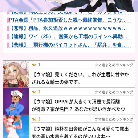
【閲覧注意】女性向けバイブ、進化しすぎて寄生獣み
たいになって...
【動画】高校生さん、文化祭でコーヒーカップを作っ
て大盛りあが...
PTA会長「PTA参加拒否した親へ最終警告。こうなっ
てもいい...
【悲報】粗品、永久追放ｗｗｗｗｗｗｗｗｗｗｗｗｗ
ｗｗ（証拠あ...
【速報】ワイ（25）、営業から工場のラインへ異動し
た結果・・...
【悲報】 飛行機のパイロットさん、「駅弁」を食べ
ていることが...