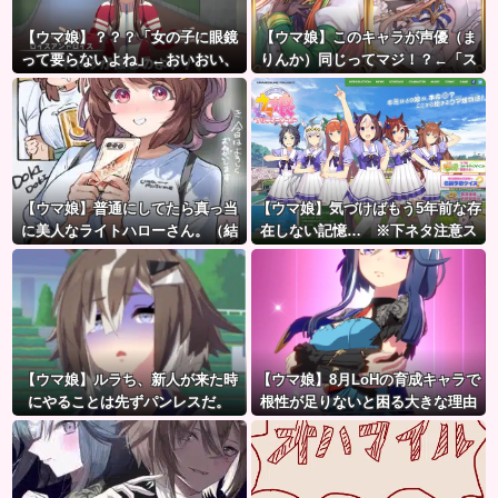
【ウマ娘】？？？「女の子に眼鏡
【ウマ娘】このキャラが声優（ま
って要らないよね」←おいおい、
りんか）同じってマジ！？←「ス
こいつ●ぬぞ…
ズカさんみたいな演技の方がレア
だと聞いて驚いたよ」
【ウマ娘】普通にしてたら真っ当
【ウマ娘】気づけばもう5年前な存
に美人なライトハローさん。（結
在しない記憶… ※下ネタ注意ス
局飲んでしまう）
レ
【ウマ娘】ルラち、新人が来た時
【ウマ娘】8月LoHの育成キャラで
にやることは先ずパンレスだ。
根性が足りないと困る大きな理由
がこちら。←「不調を考慮すると1
021必要」