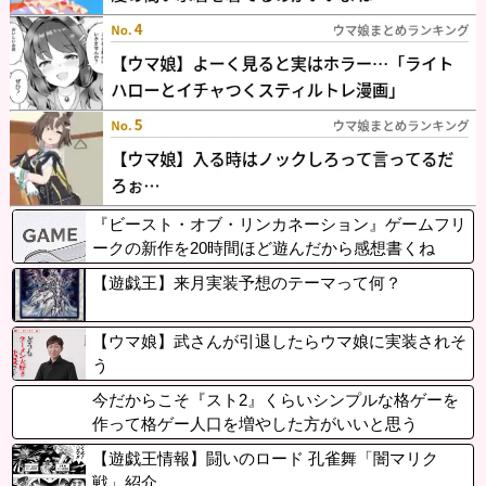
『ビースト・オブ・リンカネーション』ゲームフリ
ークの新作を20時間ほど遊んだから感想書くね
【遊戯王】来月実装予想のテーマって何？
【ウマ娘】武さんが引退したらウマ娘に実装されそ
う
今だからこそ『スト2』くらいシンプルな格ゲーを
作って格ゲー人口を増やした方がいいと思う
【遊戯王情報】闘いのロード 孔雀舞「闇マリク
戦」紹介