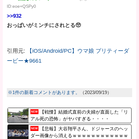
ID:eoe+QSPy0
>>932
おっぱいがミンチにされとる🥺
引用元:
【iOS/Android/PC】ウマ娘 プリティーダ
ービー★9661
※1件の新着コメントがあります。
（2023/09/19）
【戦慄】結婚式直前の夫婦が直面した「リ
NEW
アル死の恐怖」がヤバすぎる・・・・
【悲報】大谷翔平さん、ドジャースのヘッ
NEW
ダー画像から消えるｗｗｗｗｗｗｗｗｗｗｗｗ