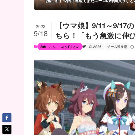
【艦これ】今回ソ連艦てまたユーロの仲間入りしと
【ウマ娘】9/11～9/1
2023
9/18
ちら！「もう急激に伸
5ch、おんj、ふたばまとめ
CLASS6
チーム競技場