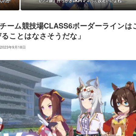
んのか
【ウマ娘】汗っかきDKPIママって設定いいよね…
7のチーム競技場CLASS6ボーダーラインは
びることはなさそうだな」
2023年9月18日