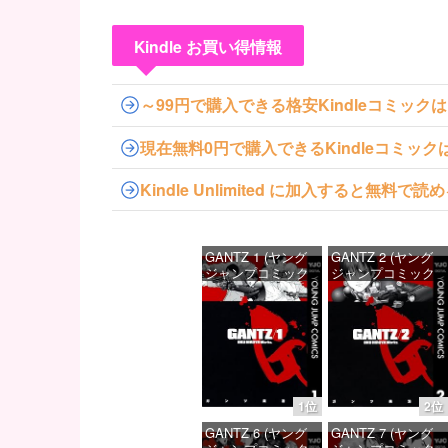
Kindle お買い得情報
～99円で購入できる格安Kindleコミック
現在無料0円で購入できるKindleコミッ
Kindle Unlimited に加入すると無
GANTZ 1 (ヤング
GANTZ 2 (ヤング
ジャンプコミック
ジャンプコミック
スDIGITAL)
スDIGITAL)
価格：¥100
価格：¥100
1位
2位
GANTZ 6 (ヤング
GANTZ 7 (ヤング