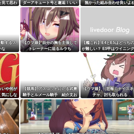
…新規兵力...
を見て思わ
ダーアキュート号と邂逅！いい
無かった組み合わせ良いよ
距離先行編成...
まう
ツーショットだ
予定！第...
挙動するス
【ウマ娘】自分の胸を主張して
【艦これ】E4とE5はどっち
いな
トレーナーに迫るルラち
が難しい？ E5甲はウイニン
ンって聞いたんだけど
ういや何が
【競馬】アスコットにいる武豊
【ウマ娘】（悲報）ナイスネ
く気にしな
騎手とルメール騎手 紹介文お
チャ、討ち取られる
真・女神転
かしくね？