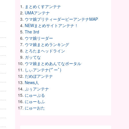
まとめくすアンテナ
UMAアンテナ
ウマ娘プリティーダービーアンテナMAP
NEWまとめサイトアンテナ！
The 3rd
ウマ娘リーダー
ウマ娘まとめランキング
とろたまヘッドライン
ガッてな
ウマ娘まとめあんてなポータル
しぃアンテナ(*ﾟーﾟ)
だめぽアンテナ
News人
ぷぅアンテナ
にゅーぷる
にゅーもふ
にゅーおた