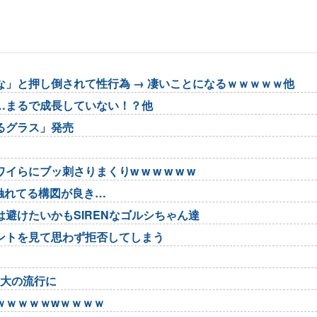
」と押し倒されて性行為 → 凄いことになるｗｗｗｗｗ他
…まるで成長していない！？他
るグラス」発売
にブッ刺さりまくりw w w w w w
が触れてる構図が良き…
避けたいかもSIRENなゴルシちゃん達
ントを見て思わず拒否してしまう
最大の流行に
ｗｗｗｗｗwｗｗｗｗ