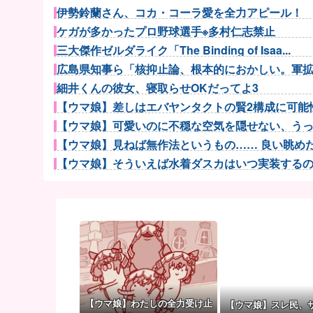
伊勢鈴蘭さん、コカ・コーラ愛を全力アピール！
ケガが多かったプロ野球選手※多村仁志禁止
三大傑作ゼルダライク「The Binding of Isaa...
広島県知事ら「核抑止論、根本的におかしい。軍拡競
細井くんの彼女、寝取らせOKだってよ3
【ウマ娘】差しはエバヤンタクトの賢2構成に可能性
【ウマ娘】可愛いのに不穏な空気を隠せない、うっか
【ウマ娘】見ねば無作法というもの…… 良い眺めだタ
【ウマ娘】そういえば水着ダスカはいつ実装するのだろ
【ウマ娘】アイちゃんをいやらしい目で見ないで！！→
今季もタイトル獲得を目指すFC町田ゼルビア黒田剛監
富士登山ツアー中に64歳男性死亡 8合目付近で意
【朗報】長野桃羽「嗣永桃子さんと道重さゆみさんが
旦那の同僚女が旦那の元カノ。なのにしょっちゅうペ
外国人「2002年W杯は?」韓国サッカーに衝撃的不祥
【NBA】ニック・ナースもレブロン・ジェームズのP
【ウマ娘】わたしの全力受け止
【ウマ娘】スレ民、