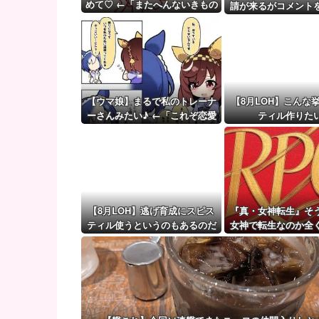
ウクライナ軍参謀本部「今年のロシア軍死傷者24万人
めて♡ ←「またへんないきもの
請が来るがコメント
がふえてる…」
【ウマ娘】（審議）無凸ブーケと完凸シャカール、中
ず拒否してし
【ウマ娘】覚醒Lv6、7の解放が今後2か月置きに実装
【ウマ娘】まるで私のトレーナ
【8月LOH】こんな
ーさんみたい♪ ←「これぞ恋愛
ティル作りた
強者スペ一族…」
【8月LOH】逃げ育成にスピス
『真・女神転生』そ
ティル使うというのもあるのだ
女神で転生なのか全
な
いでプレイしてた『
生2』