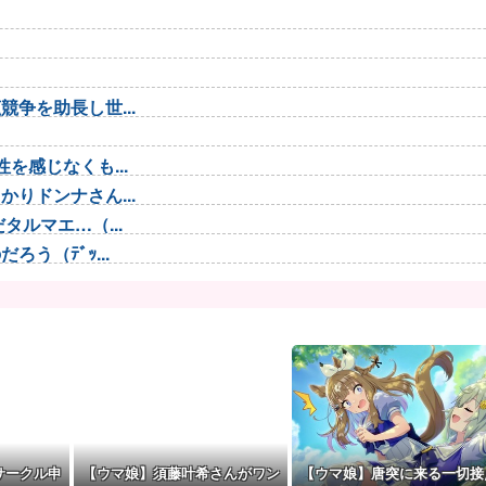
争を助長し世...
を感じなくも...
りドンナさん...
ルマエ…（...
う（ﾃﾞｯ...
 わかりま...
督が抱負を...
識失う
理想のアイド...
アで仕事して...
事！W杯...
G起用を示...
サークル申
【ウマ娘】須藤叶希さんがワン
【ウマ娘】唐突に来る一切接