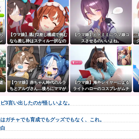
ら
【ウマ娘】逃げ2差し構成で挑む
【ウマ娘】ヒトミミにウマ娘コ
レ
なら差し枠はスティル一択なの
スさせるのいいよね。
上
だ。
逝
【ウマ娘】赤ちゃん時代のルラ
【ウマ娘】海外レイヤーによる
ちとアルヴさん…後ろにママが
ライトハローのコスプレがムチ
見えるな？
ムチすぎて↑GREAT
ピ3言い出したのが怪しいよな。
トはガチャでも育成でもグッズでもなく、これ。
告白