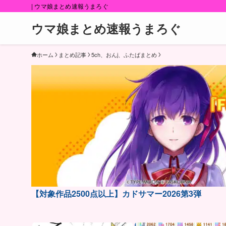
| ウマ娘まとめ速報うまろぐ
ウマ娘まとめ速報うまろぐ
ホーム
まとめ記事
5ch、おんj、ふたばまとめ
【対象作品2500点以上】カドサマー2026第3弾