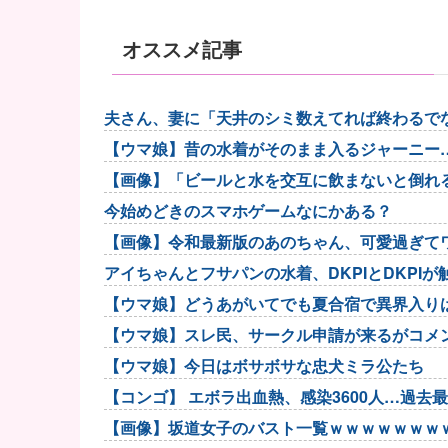
オススメ記事
夫さん、妻に「天井のシミ数えてれば終わるでな
【ウマ娘】昔の水着がそのまま入るジャーニー
【画像】「ビールと水を交互に飲まないと倒れ
今始めどきのスマホゲームなにかある？
【画像】令和最新版のあのちゃん、可愛過ぎてワイら
アイちゃんとフサパンの水着、DKPIとDKPI
【ウマ娘】どうあがいてでも夏合宿で異界入りは
【ウマ娘】スレ民、サークル申請が来るがコメ
【ウマ娘】今日はボサボサな忠犬ミラ公たち
【コンゴ】 エボラ出血熱、感染3600人…過去
【画像】坂道女子のバスト一覧ｗｗｗｗｗｗｗ