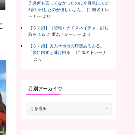
先月何も言ってなかったのに今月急にスピ
3言い出したのが怪しいよな。
に
匿名トレ
ーナー
より
こ
【ウマ娘】（悲報）ナイスネイチャ、討ち
取られる
に
匿名トレーナー
より
【ウマ娘】友人サポカの序盤あるある。
「後に回すと逃げ回る」
に
匿名トレーナ
ー
より
月別アーカイヴ
月
別
ア
ー
カ