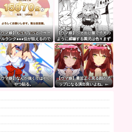
【ウマ娘】もうちょっとでサー
【ウマ娘】へそ出し服で子犬の
クルランク●●●位が狙えるので
ように威嚇する園児は色々まず
頑張りましょう。← これ
い（ピスゴル）
【ウマ娘】なんか強くてはやい
【ウマ娘】最近よく見る顔がア
やつ貼る。
ップになる演出良いよね。←
「これとかこれとか…」