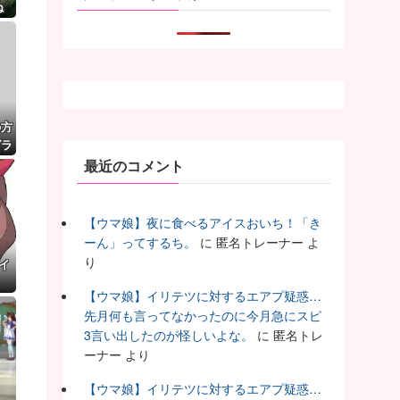
ね
の方
グラ
最近のコメント
【ウマ娘】夜に食べるアイスおいち！「き
ーん」ってするち。
に
匿名トレーナー
よ
り
イ
【ウマ娘】イリテツに対するエアプ疑惑…
先月何も言ってなかったのに今月急にスピ
3言い出したのが怪しいよな。
に
匿名トレ
ーナー
より
【ウマ娘】イリテツに対するエアプ疑惑…