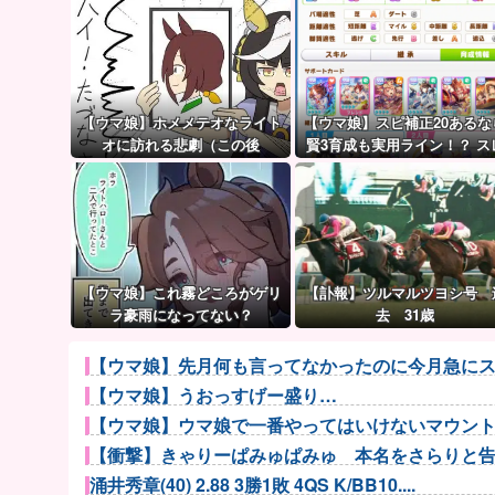
【ウマ娘】ホメメテオなライト
【ウマ娘】スピ補正20あるな
オに訪れる悲劇（この後
賢3育成も実用ライン！？ ス
民の育成した夏ドーベルが仕
がりつつある件
【ウマ娘】これ霧どころがゲリ
【訃報】ツルマルツヨシ号 
ラ豪雨になってない？
去 31歳
【ウマ娘】先月何も言ってなかったのに今月急にス
【ウマ娘】うおっすげー盛り…
【ウマ娘】ウマ娘で一番やってはいけないマウン
【衝撃】きゃりーぱみゅぱみゅ 本名をさらりと
涌井秀章(40) 2.88 3勝1敗 4QS K/BB10....