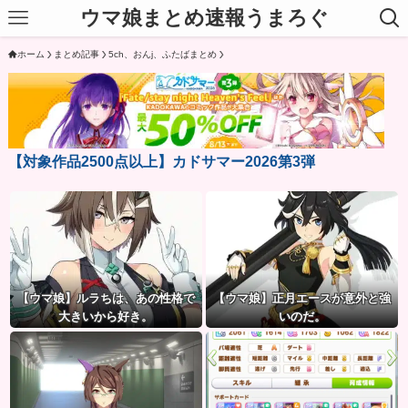
ウマ娘まとめ速報うまろぐ
ホーム
まとめ記事
5ch、おんj、ふたばまとめ
【対象作品2500点以上】カドサマー2026第3弾
【ウマ娘】ルラちは、あの性格で
【ウマ娘】正月エースが意外と強
大きいから好き。
いのだ。