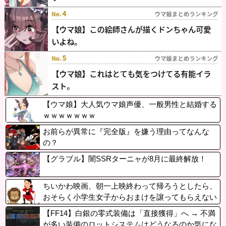
【ウマ娘】大人気ウマ娘声優、一般男性と結婚する
ｗｗｗｗｗｗｗ
お前らが異常に『完全版』を嫌う理由ってなんな
の？
【グラブル】闇SSRターニャが8月に最終解放！
ちいかわ映画、朝一上映終わって帰ろうとしたら、
おそらく小学生女子からおまけを譲ってもらえない
かと声かけされたので…
【FF14】白銀の零式装備は「直接獲得」へ → 不満
が多い装備のロットシステムはどうなるのか気にな