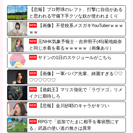
【悲報】プロ野球のレフト、打撃に自信がある
と思われる守備下手クソな奴が使われまくり
【画像】不登校系メスガキYouTuberｗｗｗ
NEW
ｗｗ
元NHK気象予報士・吉井明子(45)菊地姫奈
NEW
と同じ水着を着るｗｗｗｗｗ（画像あり）
ヤドンの1日のスケジュールがこちら
NEW
【画像】一軍ババア先輩、綺麗すぎる♡♡
NEW
♡♡♡♡♡♡
【遊戯王】マリス強化で「ラヴァゴ」リメ
NEW
イクに期待しろ
【悲報】金川紗耶のキャラがキツい
NEW
RPGで「追加でたまに相手を毒状態にす
NEW
る」武器の使い道の無さは異常