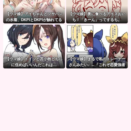
【ウマ娘】アイちゃんとフサパン
【ウマ娘】夜に食べるアイスおい
の水着、DKPIとDKPIが触れてる
ち！「きーん」ってするち。
構図が良き…
【ウマ娘】ドイツと苫小牧どちら
【ウマ娘】まるで私のトレーナー
に住めばいいんだこれは…
さんみたい♪ ←「これぞ恋愛強者
スペ一族…」