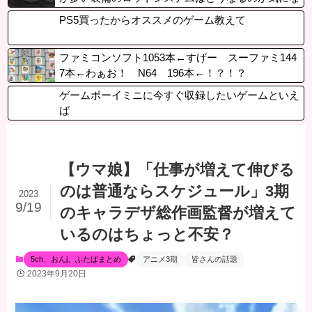
るレイド勢
PS5買ったからオススメのゲーム教えて
ファミコンソフト1053本←すげー スーファミ144
7本←わぁお！ N64 196本←！？！？
ゲームボーイミニに今すぐ収録したいゲームといえ
ば
【ウマ娘】「仕事が増えて伸びる
のは普通ならスケジュール」3期
2023
9/19
のキャラデザ総作画監督が増えて
いるのはちょっと不安？
5ch、おんj、ふたばまとめ
アニメ3期
皆さんの話題
2023年9月20日