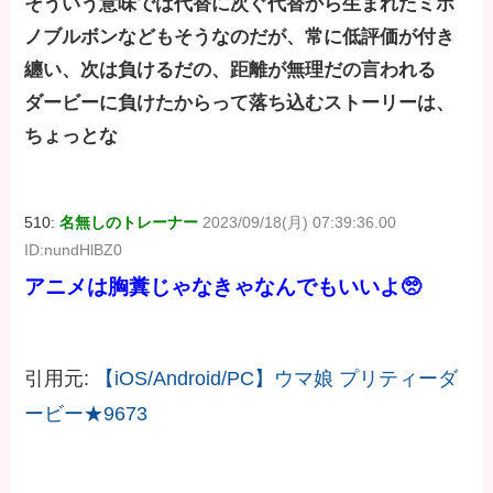
そういう意味では代替に次ぐ代替から生まれたミホ
ノブルボンなどもそうなのだが、常に低評価が付き
纏い、次は負けるだの、距離が無理だの言われる
ダービーに負けたからって落ち込むストーリーは、
ちょっとな
510:
名無しのトレーナー
2023/09/18(月) 07:39:36.00
ID:nundHlBZ0
アニメは胸糞じゃなきゃなんでもいいよ🥺
引用元:
【iOS/Android/PC】ウマ娘 プリティーダ
ービー★9673