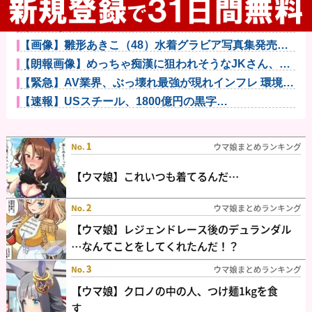
パチンコの打ち子やれば無料でパチンコ打てて絶対に
負けないから...
【画像あり】転売屋の娘「ママー！ちいかわのシール
貼ったよー！...
【画像】雛形あきこ（48）水着グラビア写真集発売へ
ｗｗｗｗｗ...
【朗報画像】めっちゃ痴漢に狙われそうなJKさん、痴
漢を逮捕ｗ...
【緊急】AV業界、ぶっ壊れ最強が現れインフレ 環境崩
壊ｗｗｗ...
【速報】USスチール、1800億円の黒字
wwwwwwwwww...