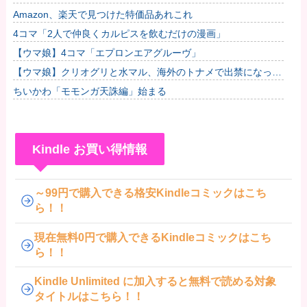
Amazon、楽天で見つけた特価品あれこれ
4コマ「2人で仲良くカルピスを飲むだけの漫画」
【ウマ娘】4コマ「エプロンエアグルーヴ」
【ウマ娘】クリオグリと水マル、海外のトナメで出禁になって
しまう
ちいかわ「モモンガ天誅編」始まる
Kindle お買い得情報
～99円で購入できる格安Kindleコミックはこち
ら！！
現在無料0円で購入できるKindleコミックはこち
ら！！
Kindle Unlimited に加入すると無料で読める対象
タイトルはこちら！！