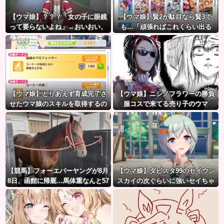
【ウマ娘】？？？「女の子に眼鏡
【ウマ娘】賢2が駄目なら賢3で
って要らないよね」←おいおい、
も…「頑張ればこれくらい出る
こいつ●ぬぞ…
よ」
【ウマ娘】とりあえず育成完了さ
【ウマ娘】ニシノフラワーの勝負
せたウマ娘のスキルを取得するの
服コスで来てる売り子のウマ
が面倒…このまま終わらせたろ！
娘！？
←「実はこれちょっと損してる
ぞ」
【競馬】フォーエバーヤングが8月
【ウマ娘】ダビスタ99のセイウン
8日、函館に帰厩…馬体重なんと57
スカイの次ぐらいに強いセイちゃ
3キロ。←「デカすぎんだろ…」
ん。