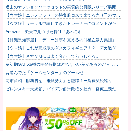
過去のオプションパーツセットの実質的な再販シリーズ展開止
まるの早すぎない？
【ウマ娘】ニシノフラワーの勝負服コスで来てる売り子のウマ
娘！？
【ウマ娘】サークル申請してきたトレーナーのコメントがキモ
すぎて草ｗｗｗ「このまま成長したらどうなるんや…」
Amazon、楽天で見つけた特価品あれこれ
【沖縄県知事選】「デニー知事を支えるのは極左暴力集団」発
言で大炎上ｗｗｗ
【ウマ娘】これが完成版のダスカフィギュア！？「デカ過ぎん
だろ…」
【ウマ娘】さすがKFCはよく分かってらっしゃる…
※初期GAT-X5機の開発時期はどれくらい差があるのだろう
か？他
昔遊んでた『ゲームセンター』のゲーム他
高市首相、財務省を「抵抗勢力」と認識？ー消費減税巡り
ゼレンスキー大統領、バイデン前米政権を批判「官僚主義だっ
た」…迎撃ミサイルのライセンス生産不許可巡り！