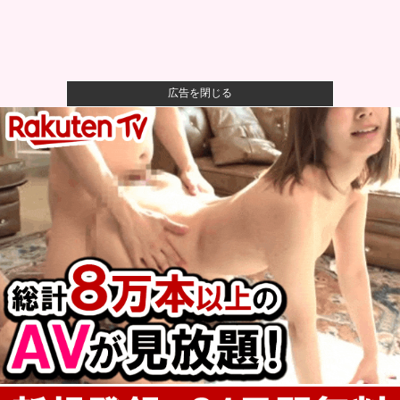
広告を閉じる
【画像】人工肛門の松本人志さん、最新の姿に心配の
声殺到…
【悲報】母親、息子を通して男の競争の厳しさを知る
ｗｗｗｗ
【悲報】八王子の夏祭り、衛生管理終わってた
【朗報】ハンターハンター最新話、ベンジャミンが覚
醒して主人公...
通算1906安打 274本塁打 152盗塁 OPS.835←...
【驚愕】雛形あきこさん48歳、22年ぶりの写真集で水
着グラビ...
〈満員山手線にベビーカーで炎上〉「折りたたまず乗
車できる」は...
F1ルーキーシーズンに3年分の経験を積んだ感覚とメル
セデスの...