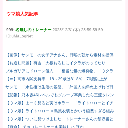
ウマ娘人気記事
999:
名無しのトレーナー
2023/12/31(木) 23:59:59.59
ID:uMaLogNet
【画像】サンモニの女子アナさん、日曜の朝から素材を提供し
てしまう
【お通し問題】有吉「大根おろしにイクラがのってたり
さ、“嫌だ…”ってなる」←これぶっちゃけ共感できるよな？
ブルガリアにドローン侵入…「相当な量の爆発物」「ウクライ
ナ軍がよく使う機種」
【ｗ】高市内閣支持率 18～29歳は81.8％ 70歳以上が
48.1％（← 最低）
サンモニ「永住権は生活の基盤」「外国人を締め上げれば日本
人が生きやすくなる発想間違い」「ヘイト」
【悲報】乃木坂46レベルでもグループ卒業したら三流タレント
扱いになる
【ウマ娘】よーく見ると実はホラー…「ライトハローとイチャ
つくスティルトレ漫画」
【ウマ娘】ライトハロー × 島風衣装とかいう凶悪すぎる組み合
わせｗｗｗ「大変なことに…」
【ウマ娘】ついに見つけました…トレーナーさんの領収書と給
与明細！！
【百合】 チョコレートケーキ美味しい ほか