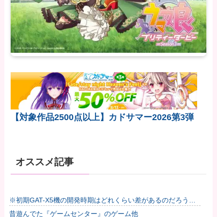
【対象作品2500点以上】カドサマー2026第3弾
オススメ記事
※初期GAT-X5機の開発時期はどれくらい差があるのだろう
か？他
昔遊んでた『ゲームセンター』のゲーム他