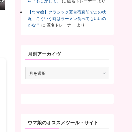
環境
←「もしかして」
に
匿名トレーナー
より
【ウマ娘】クラシック夏合宿直前でこの状
況、こういう時はラーメン食べてもいいの
か
かな？
に
匿名トレーナー
より
月別アーカイヴ
月
別
ア
ー
カ
イ
ヴ
ウマ娘のオススメツール・サイト