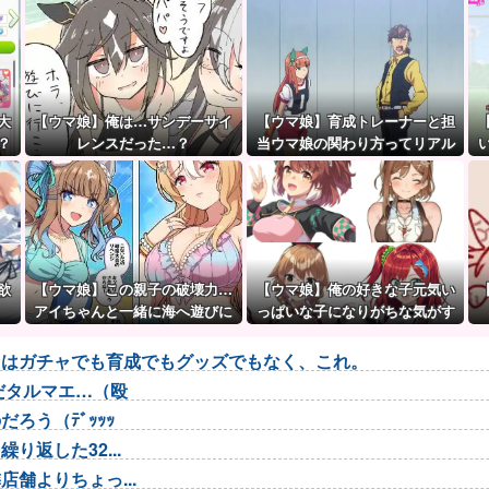
大
【ウマ娘】俺は…サンデーサイ
【ウマ娘】育成トレーナーと担
？
レンスだった…？
当ウマ娘の関わり方ってリアル
だと想像つきにくいよね。
欲
【ウマ娘】この親子の破壊力…
【ウマ娘】俺の好きな子元気い
アイちゃんと一緒に海へ遊びに
っぱいな子になりがちな気がす
行きたい人生だった。
る。←「元気OPPAIの間違いだ
ろ…」
トはガチャでも育成でもグッズでもなく、これ。
だタルマエ…（殴
ろう（ﾃﾞｯｯｯ
返した32...
舗よりちょっ...