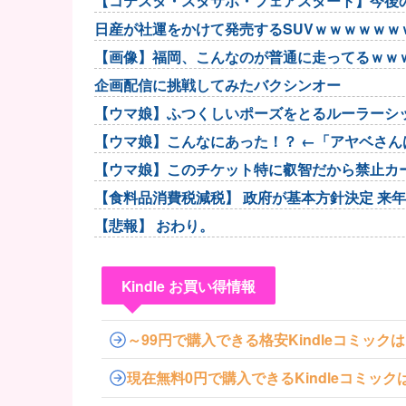
【コテスタ・スタサポ・フェアスタート】今後
するべき
日産が社運をかけて発売するSUVｗｗｗｗｗｗ
【画像】福岡、こんなのが普通に走ってるｗｗ
企画配信に挑戦してみたバクシンオー
【ウマ娘】ふつくしいポーズをとるルーラーシ
【ウマ娘】こんなにあった！？ ←「アヤベさんは
【ウマ娘】このチケット特に叡智だから禁止カ
【食料品消費税減税】 政府が基本方針決定 来年
【悲報】 おわり。
Kindle お買い得情報
～99円で購入できる格安Kindleコミック
現在無料0円で購入できるKindleコミッ