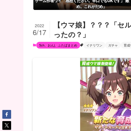
ゲーム作者ワイ「感想ください。辛口でもOKです」 敵
め。これがだめ」
【ウマ娘】？？？「セ
2022
6/17
ったの？」
5ch、おんj、ふたばまとめ
イナリワン
ガチャ
育成