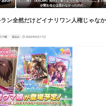
「あれがだ
【ウマ娘】（8月LoH）先行3で楽しようと思ったのにここまで
が変わるとは思わなかったのだ…
ルラン全然だけどイナリワン人権じゃな
ウマ娘
追込み
2022年6月17日