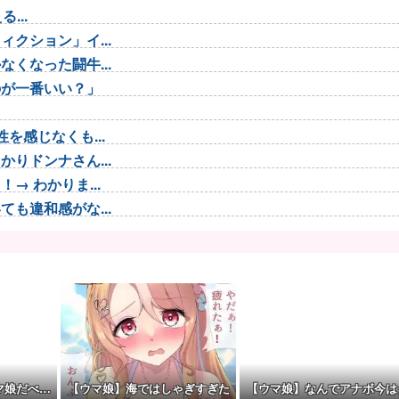
...
クション」イ...
くなった闘牛...
のが一番いい？」
を感じなくも...
りドンナさん...
 わかりま...
も違和感がな...
が！？
年73m...
体どういう...
で登場
合わせない...
...
マ娘だべ…
【ウマ娘】海ではしゃぎすぎた
【ウマ娘】なんでアナボ今は