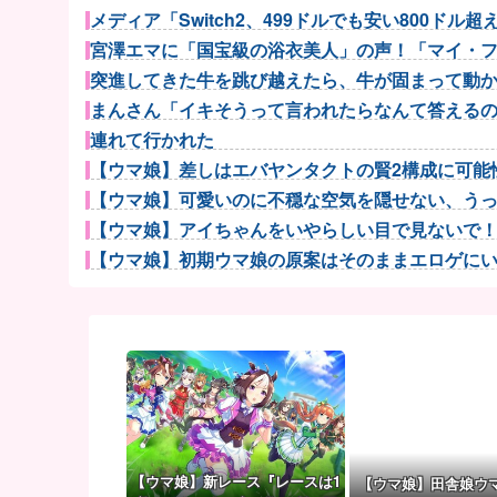
メディア「Switch2、499ドルでも安い800ドル超える
宮澤エマに「国宝級の浴衣美人」の声！「マイ・フィ
突進してきた牛を跳び越えたら、牛が固まって動かな
まんさん「イキそうって言われたらなんて答える
連れて行かれた
【ウマ娘】差しはエバヤンタクトの賢2構成に可能性
【ウマ娘】可愛いのに不穏な空気を隠せない、うっか
【ウマ娘】アイちゃんをいやらしい目で見ないで！！→
【ウマ娘】初期ウマ娘の原案はそのままエロゲにいて
【ウマ娘】着ぐるみの中からムレムレ水着美少女
【NBA】サンズのディロン・ブルックスが、チームと3
結局おまえらが求める『RPGの理想の主人公』って一
【パ順位】鷹========猫-公=====檻-/==鴎==...
妊婦の田中みな実が背中横乳出した大胆露出衣装
【ポケモンGO】リモート交換って 大半が交換レート
【太鼓の達人】(26/08/01)楽曲が追加！ 追加楽曲に「
【ウマ娘】新レース『レースは1
【ウマ娘】田舎娘ウ