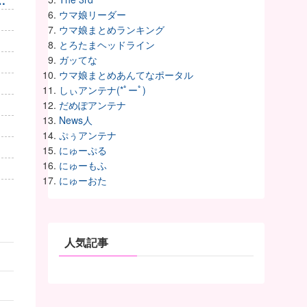
止
ウマ娘リーダー
ウマ娘まとめランキング
とろたまヘッドライン
ガッてな
ウマ娘まとめあんてなポータル
しぃアンテナ(*ﾟーﾟ)
だめぽアンテナ
News人
ぷぅアンテナ
にゅーぷる
にゅーもふ
にゅーおた
人気記事