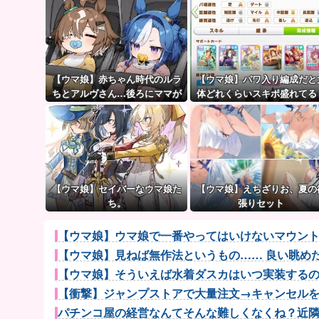
【ウマ娘】赤ちゃん時代のルラ
【ウマ娘】パワ入り編成だと
ちとアルヴさん…後ろにママが
体どれくらいスキポ盛れてる
見えるな？
【ウマ娘】セイバーなウマ娘た
【ウマ娘】えちざりお、夏の
ち。
張りセット
【ウマ娘】ウマ娘で一番やってはいけないマウン
【ウマ娘】見ねば無作法というもの…… 良い眺め
【ウマ娘】そういえば水着ダスカはいつ実装するのだ
【衝撃】ジャンプストアで大量注文→キャンセルを繰り
パチンコ屋の経営なんてそんな難しくなくね？近隣店