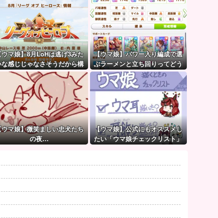
【ウマ娘】8月LoHは逃げ3みた
【ウマ娘】パワー入り編成で選
いな感じじゃなさそうだから構
ぶラーメンと立ち回りってどう
成迷うよね。
するべきなの？
【ウマ娘】微笑ましい忠犬たち
【ウマ娘】公式にもオススメし
の夜…
たい「ウマ娘チェックリスト」
がこちら。