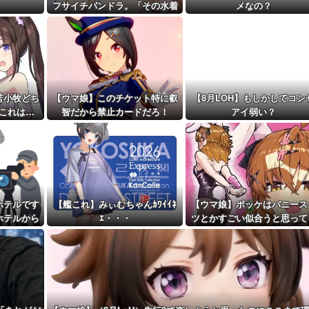
戦場医療訓練...
フサイチパンドラ。「その水着
メなの？
距離先行編成...
でおんぶはマズイ…」
予定！第...
苫小牧どち
【ウマ娘】このチケット特に叡
【8月LOH】もしかしてコン
これは…
智だから禁止カードだろ！
アイ弱い？
ホテルです
【艦これ】みぃむちゃんｶﾜｲｲﾈ
【ウマ娘】ポッケはバニース
ホテルから
ｴ・・・
ツとかすごい似合うと思って
・・・