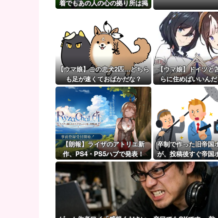
ポーランド軍、衛生部隊と民間医療従事者が参加した
着でもあの人の心の拠り所は掲
示板外ステークス』
【ウマ娘】（審議）無凸ブーケと完凸シャカール、中
【ウマ娘】覚醒Lv6、7の解放が今後2か月置きに実装
【ウマ娘】この忠犬2匹…どちら
【ウマ娘】ドイツと
も足が速くておばかだな？
らに住めばいいんだ
【朗報】ライザのアトリエ新
卒制で作った旧帝国
作、PS4・PS5ハブで発表！
が、投稿後すぐ帝国
連絡があり・・