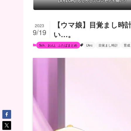
【8月LOH】もしかしてコンセアイ弱い？
【ウマ娘】目覚まし時
2023
9/19
い…。
5ch、おんj、ふたばまとめ
L’Arc
目覚まし時計
育成