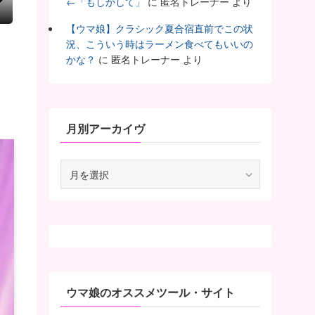
←「もしかして」
に
匿名トレーナー
より
【ウマ娘】クラシック夏合宿直前でこの状
況、こういう時はラーメン食べてもいいの
かな？
に
匿名トレーナー
より
月別アーカイヴ
月
別
ア
ー
カ
イ
ヴ
ウマ娘のオススメツール・サイト