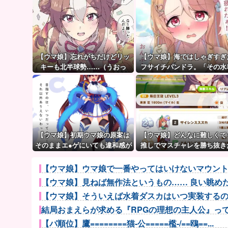
【ウマ娘】忘れがちだけどリッ
【ウマ娘】海ではしゃぎすぎ
キーも北半球勢……（うおっ
フサイチパンドラ。「その水
でおんぶはマズイ…」
【ウマ娘】初期ウマ娘の原案は
【ウマ娘】どんなに難しくて
そのままエ●ゲにいても違和感が
推しでマスチャレを勝ち抜き
ないんだ。
いとか眩しすぎるだろ…
【ウマ娘】ウマ娘で一番やってはいけないマウン
【ウマ娘】見ねば無作法というもの…… 良い眺め
【ウマ娘】そういえば水着ダスカはいつ実装するのだ
結局おまえらが求める『RPGの理想の主人公』って一
【パ順位】鷹========猫-公=====檻-/==鴎==...