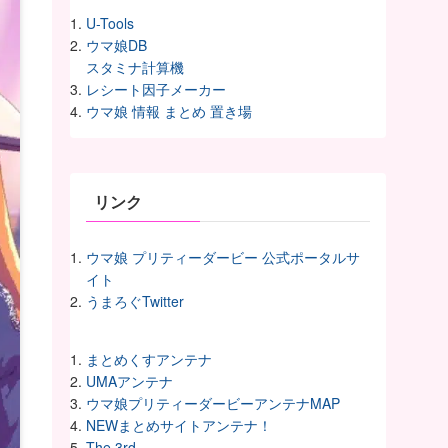
U-Tools
ウマ娘DB
スタミナ計算機
レシート因子メーカー
ウマ娘 情報 まとめ 置き場
リンク
ウマ娘 プリティーダービー 公式ポータルサ
イト
うまろぐTwitter
まとめくすアンテナ
UMAアンテナ
ウマ娘プリティーダービーアンテナMAP
NEWまとめサイトアンテナ！
The 3rd