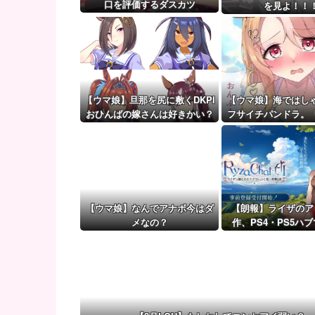
英国人「ようこそ」冨安健洋、クリスタルパレス加入
口を評価するダスカツ
を見よ！！
【ウマ娘】（審議）無凸ブーケと完凸シャカール、中
【ウマ娘】覚醒Lv6、7の解放が今後2か月置きに実装
【ウマ娘】旦那を尻に敷くDKPI
【ウマ娘】海ではし
おひんばの嫁さんは好きかい？
フサイチパンドラ。
でおんぶはマズ
【ウマ娘】なんでアナボ今はダ
【朗報】ライザのア
メなの？
作、PS4・PS5ハ