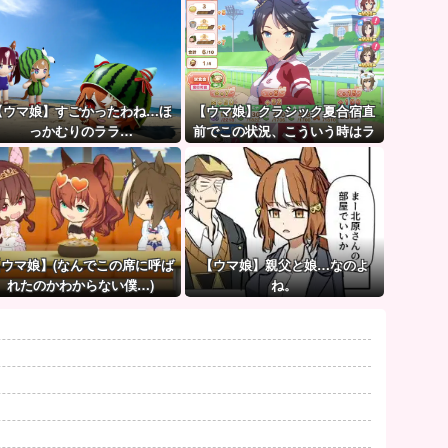
【ウマ娘】すごかったわね…ほ
【ウマ娘】クラシック夏合宿直
っかむりのララ…
前でこの状況、こういう時はラ
ーメン食べてもいいのかな？
【ウマ娘】(なんでこの席に呼ば
【ウマ娘】親父と娘…なのよ
れたのかわからない僕…)
ね。