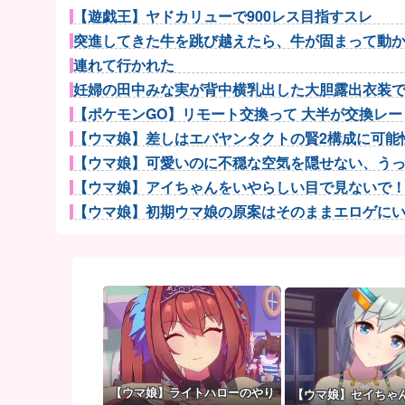
【遊戯王】ヤドカリューで900レス目指すスレ
突進してきた牛を跳び越えたら、牛が固まって動かな
連れて行かれた
妊婦の田中みな実が背中横乳出した大胆露出衣装
【ポケモンGO】リモート交換って 大半が交換レート
【ウマ娘】差しはエバヤンタクトの賢2構成に可能性
【ウマ娘】可愛いのに不穏な空気を隠せない、うっか
【ウマ娘】アイちゃんをいやらしい目で見ないで！！→
【ウマ娘】初期ウマ娘の原案はそのままエロゲにいて
【ウマ娘】着ぐるみの中からムレムレ水着美少女
家庭菜園やってるけど、最近空芯菜が評価され過ぎだ
パラノマサイトっていうゲームを2作連続クリアし
【神設備】ラカータ大宮駅前店の神セレコーナーがア
【太鼓の達人】(26/08/01)楽曲が追加！ 追加楽曲に「
ポーランド軍、衛生部隊と民間医療従事者が参加した
寝よう！と思って寝れますか？
【ウマ娘】ライトハローのやり
【ウマ娘】セイちゃ