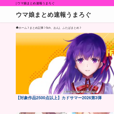
| ウマ娘まとめ速報うまろぐ
ウマ娘まとめ速報うまろぐ
ホーム
まとめ記事
5ch、おんj、ふたばまとめ
【対象作品2500点以上】カドサマー2026第3弾