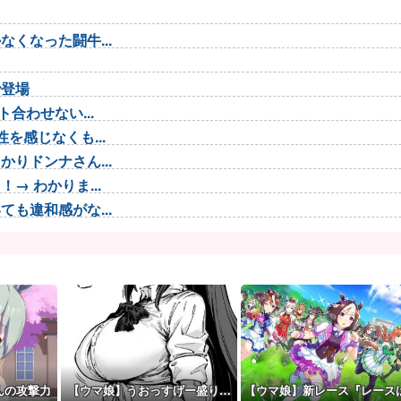
くなった闘牛...
で登場
合わせない...
を感じなくも...
りドンナさん...
 わかりま...
も違和感がな...
が！？
と思う！！！...
た
ツいと個人的...
...
戦場医療訓練...
んの攻撃力
【ウマ娘】うおっすげー盛り…
【ウマ娘】新レース『レース