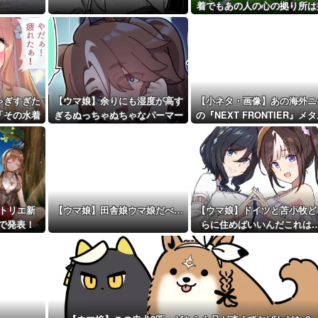
が決定的に！...
！
着でもあの人の心の拠り所は
距離先行編成...
示板外ステークス』
予定！第...
ゃぎすぎた
【ウマ娘】余りにも湿度が高す
【小ネタ・画像】あの海外ニ
「その水着
ぎるぬっちゃぬちゃなパーマー
の『NEXT FRONTIER』メ
イ…」
カバーきたあああ！ 他ウ
娘・競馬小ネタまとめ
トリエ新
【ウマ娘】田舎娘ウマ娘だべ…
【ウマ娘】ドイツと苫小牧ど
ブで発表！
らに住めばいいんだこれは