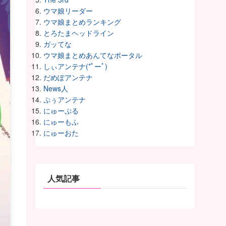
ウマ娘リーダー
ウマ娘まとめランキング
とろたまヘッドライン
ガッてな
ウマ娘まとめあんてなポータル
しぃアンテナ(*ﾟーﾟ)
だめぽアンテナ
News人
ぷぅアンテナ
にゅーぷる
にゅーもふ
にゅーおた
人気記事