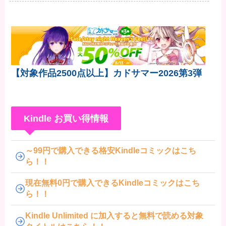
差だぞ」
【対象作品2500点以上】カドサマー2026第3弾
Kindle お買い得情報
～99円で購入できる格安Kindleコミックはこち
ら！！
現在無料0円で購入できるKindleコミックはこち
ら！！
Kindle Unlimited に加入すると無料で読める対象