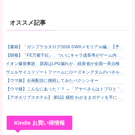
オススメ記事
【書籍】「ガンプラカタログ2026 GWXメモリアル編」【予約
開始】他
【朗報】『FE万紫千紅』、ついにキャラ成長率がゲーム内で
見れるようになる他
イオン爆発事故、原因はLPG漏れか…経産省が全国一斉点検
ヴェルサイユリゾートファームにローズキングダムのパネルが
到着
【ウマ娘】企画配信に挑戦してみたバクシンオー
【ウマ娘】こんなにあった！？ ←「アヤベさんはトプロと “1”
差だぞ」
【アポカリプスホテル】 第5話 感想 わがままボディを手に入
れた
Kindle お買い得情報