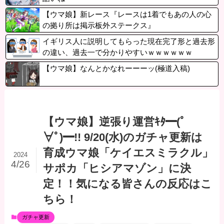
【ウマ娘】新レース『レースは1着でもあの人の心
の拠り所は掲示板外ステークス』
イギリス人に説明してもらった現在完了形と過去形
の違い、過去一で分かりやすいｗｗｗｗｗｗ
【ウマ娘】なんとかなれーーーッ(極道入稿)
【ウマ娘】逆張り運営ｷﾀ━(ﾟ
∀ﾟ)━!! 9/20(水)のガチャ更新は
育成ウマ娘「ケイエスミラクル」
2024
4/26
サポカ「ヒシアマゾン」に決
定！！気になる皆さんの反応はこ
ちら！
ガチャ更新