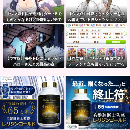
【ウマ娘】因子周回はダートEで
【ウマ娘】可愛さとセクシーを兼
も何とかなるけど距離Eはガチで
ね備えている彼シャツシュヴァち
無理ゲー
【ウマ娘】海外トレによるライト
【ウマ娘】パワー入り編成で選ぶ
ハローさんとの最高の夜
ラーメンと立ち回りってどうする
べきなの？