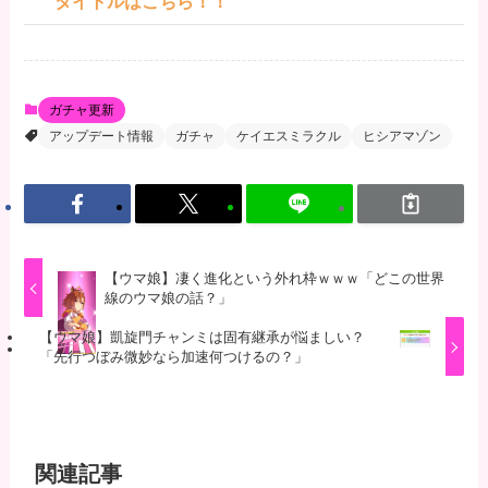
タイトルはこちら！！
ガチャ更新
アップデート情報
ガチャ
ケイエスミラクル
ヒシアマゾン
【ウマ娘】凄く進化という外れ枠ｗｗｗ「どこの世界
線のウマ娘の話？」
【ウマ娘】凱旋門チャンミは固有継承が悩ましい？
「先行つぼみ微妙なら加速何つけるの？」
関連記事