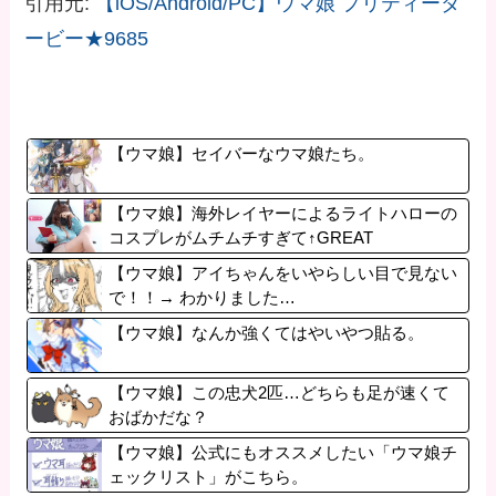
引用元:
【iOS/Android/PC】ウマ娘 プリティーダ
ービー★9685
【ウマ娘】セイバーなウマ娘たち。
【ウマ娘】海外レイヤーによるライトハローの
コスプレがムチムチすぎて↑GREAT
【ウマ娘】アイちゃんをいやらしい目で見ない
で！！→ わかりました…
【ウマ娘】なんか強くてはやいやつ貼る。
【ウマ娘】この忠犬2匹…どちらも足が速くて
おばかだな？
【ウマ娘】公式にもオススメしたい「ウマ娘チ
ェックリスト」がこちら。