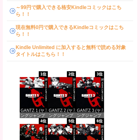
～99円で購入できる格安Kindleコミックはこち
ら！！
現在無料0円で購入できるKindleコミックはこち
ら！！
Kindle Unlimited に加入すると無料で読める対象
タイトルはこちら！！
1位
2位
3位
GANTZ 1 (ヤ
GANTZ 2 (ヤ
GANTZ 3 (ヤ
ングジャンプ
ングジャンプ
ングジャンプ
コミックス
コミックス
コミックス
4位
5位
6位
DIGITAL)
DIGITAL)
DIGITAL)
価格：¥100
価格：¥100
価格：¥100