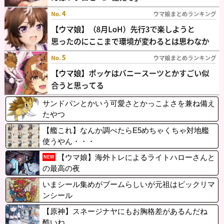
サンドパンとかいう可愛さとかっこよさを兼ね備え
たやつ
【艦これ】なんか調べたらE5めちゃくちゃ対地艦
使うやん・・・
【ウマ娘】海外トレによるライトハローさんと
NEW
の最高の夜
いまシール集めがブームらしいが元祖はビックリマ
ンシール
【原神】スネージナヤにもお胸格差があるんだね
酷いね