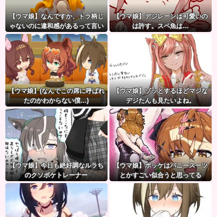
【ウマ娘】なんですか、トラ柄じ
【ウマ娘】デジレーンは可愛いの
ゃないのに違和感があるって言い
は許す。スペ魚は…
たいんですか？
【ウマ娘】(なんでこの席に呼ばれ
【ウマ娘】ゾッとするほどマジな
たのかわからない僕…)
デジたんも見たいよね。
【ウマ娘】今日も絶好調なルラち
【ウマ娘】ポッケはバニースーツ
のクソボケトレーナー
とかすごい似合うと思ってる