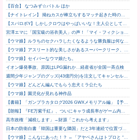
【百合】 なつみず☆バトル ほか
【ナイトレイン】 拗ねカスが棒立ちするマッチ起きた時の対
処法
【スパロボY】しかしクロウはやっぱいいな！主人公として魅
力的すぎる…！
宮澤エマに「国宝級の浴衣美人」の声！「マイ・フィクショ
ン」イベントで魅せた透明感【画像】
【ウマ娘】ルラちのセクハラしたくなるような勝負服は何なん
だろうね
【ウマ娘】アスリート的な美しさがあるスーパークリーク、い
いよね…
【ウマ娘】セイバーなウマ娘たち。
イオン爆発事故、原因はLPG漏れか…経産省が全国一斉点検
週間少年ジャンプのグッズ(43億円分)を注文してキャンセルし
た32歳女が逮捕
【ウマ娘】どんどん編んでもらう忠犬ミラ公たち
【ウマ娘】園児化が見れる神作品
【書籍】「ガンプラカタログ2026 GWXメモリアル編」【予約
開始】他
【朗報】『FE万紫千紅』、ついにキャラ成長率がゲーム内で
見れるようになる他
高市政権「減税します」→財源「これから考えます」
日本の防衛白書「韓国は重要な隣国」だと3年連続で位置づ
け…韓国メディア！
【ウマ娘】こんなにあった！？ ←「アヤベさんはトプロと “1”