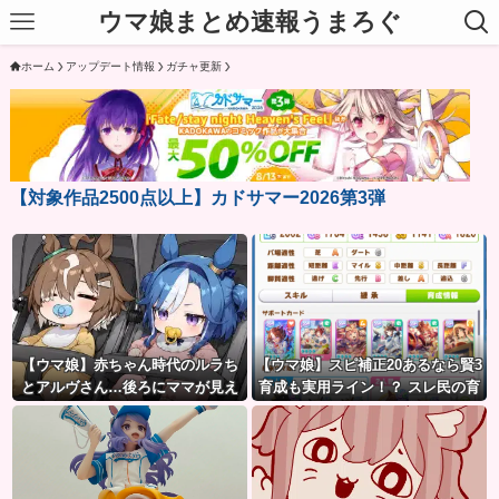
ウマ娘まとめ速報うまろぐ
ホーム
アップデート情報
ガチャ更新
【対象作品2500点以上】カドサマー2026第3弾
【ウマ娘】赤ちゃん時代のルラち
【ウマ娘】スピ補正20あるなら賢3
とアルヴさん…後ろにママが見え
育成も実用ライン！？ スレ民の育
るな？
成した夏ドーベルが仕上がりつつ
ある件