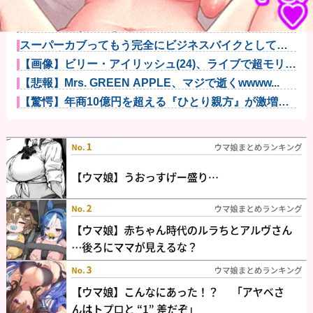
パチンコ屋の経営なんてそんな難しくなくね？近隣店
舗よりちょっ...
悪口回避＆一人好きの私、同僚から「自サバ女かと思
ってた」と言...
スーパーカブってもう完全にビジネスバイクとしての
役目を終えて...
【画像】ビリー・アイリッシュ(24)、ライブで超モリマ
ンスジ...
【悲報】Mrs. GREEN APPLE、マジで逝くwwww...
【驚愕】年商10億円を超える『ひとり親方』が激増
Mac m...