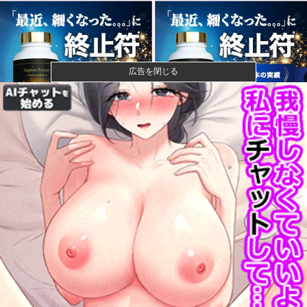
広告を閉じる
【悲報】風俗嬢やってる女の末路ｗｗｗｗｗｗｗｗｗ
ｗｗ
【悲報】映画館の客、ほぼバイオテロレベルのやらか
しで観客が避...
【画像】石川佳純さん(31)の体、エッッッッッッッッッ
ッッッ...
成人向けゲーム『ヤリステ メスブター』開発者絶望、
銀行がst...
益田250セーブで名球会入り ←これさぁ、先発リリー
フの両方...
「みんなの演奏を被災地に届けよう!」とか言い出した
吹奏楽部の...
東京ヤクルトスワローズ月別勝率、限界突破ｗｗｗｗ
ｗｗｗｗｗｗ...
【朗報】Amazonで「GANTZ」が全巻100円ｗｗｗｗ
ｗ...