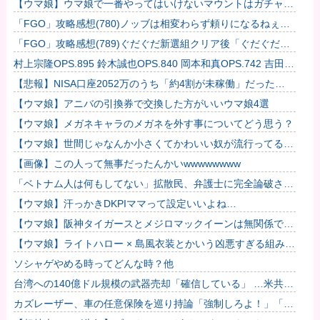
【ウマ娘】ウマ娘で一番やってはいけないマウントはガチャで
も育成でもグッズでもなく、これ。
「FGO」攻略感想(780)ノッブは相変わらず頼りになるねぇ。
そしておにぎりモグモグしてる河上彦斎カワ(・∀・)イイ!!
「FGO」攻略感想(789)ぐだぐだ新選組クリア後「ぐだぐだノ
ッブ大爆発」開始！相変わらずぐだぐだしてやがるぜ…
村上宗隆OPS.895 鈴木誠也OPS.840 岡本和真OPS.742 吉田正
尚OPS.740←これ
【悲報】NISA口座2052万のうち「約4割が未稼働」だった
wwwwww
【ウマ娘】アニバの引換券で交換した方がいいウマ娘4選
【ウマ娘】メガネキャラのメガネを外す事についてどう思う？
【ウマ娘】世間じゃなんか小さくてかわいい奴が流行ってるら
しいな？
【画像】この人って無事だったんかいwwwwwwww
「ベトナム人は何もしてない」拡散民、弁護士に完全論破され
るｗｗｗｗｗｗｗ
【ウマ娘】汗っかきDKPIママって設定いいよね…
【ウマ娘】阪神タイガースとメジロマックイーンは無関係で
す！
【ウマ娘】ライトハロー × 島風衣装とかいう凶悪すぎる組み合
わせｗｗｗ「大変なことに…」他
ソシャゲやめる時ってどんな時？他
台湾への140億ドル規模の武器売却「確信している」 …米共和
党重鎮、マコール議員が表明！
カズレーザー、車の任意保険を巡り持論「強制しろよ！」「保
険にも入れないヤツは運転すんなよ」