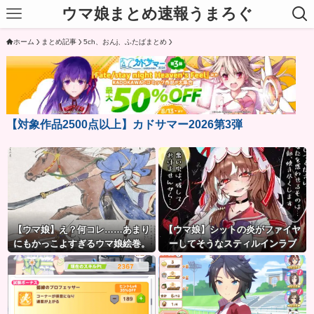
ウマ娘まとめ速報うまろぐ
ホーム
まとめ記事
5ch、おんj、ふたばまとめ
【対象作品2500点以上】カドサマー2026第3弾
【ウマ娘】え？何コレ……あまり
【ウマ娘】シットの炎がファイヤ
にもかっこよすぎるウマ娘絵巻。
ーしてそうなスティルインラブ
（セーラーマーズ衣装）