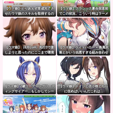
【ウマ娘】とりあえず育成完了さ
【ウマ娘】クラシック夏合宿直前
せたウマ娘のスキルを取得するの
でこの状況、こういう時はラーメ
が面倒…このまま終わらせたろ！
ン食べてもいいのかな？
←「実はこれちょっと損してる
ぞ」
【ウマ娘】（8月LoH）先行3で楽
【ウマ娘】ライトハロー × 島風衣
しようと思ったのにここまで環境
装とかいう凶悪すぎる組み合わせ
が変わるとは思わなかったのだ…
ｗｗｗ「大変なことに…」
【ウマ娘】2歳リーディングリーデ
【ウマ娘】ドイツと苫小牧どちら
ィングサイアー…もしかしてシー
に住めばいいんだこれは…
ザリオって凄いのでは？