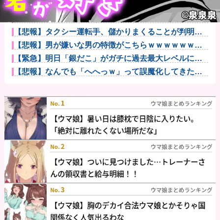
人気YouTuberさん、動画内で最悪の秘密がバレて終わ
る・...
【画像】福原遥さん、意外とあるｗ他
【悲報】タクシー運転手、儲かりまくることが判明ｗ
ｗｗｗｗｗｗ...
【悲報】男が嫌いな男の特徴がこちらｗｗｗｗｗｗｗ
ｗｗｗ
【緊急】明日「銀だこ」がガチに過去最大レベルに混
みそうwww...
【悲報】なんでも「へへっｗ」って誤魔化してきたワ
イの末路がこ...