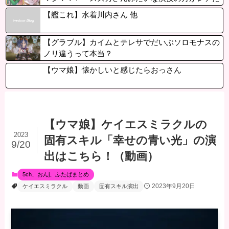
と聞いて驚いたよ」
【艦これ】水着川内さん 他
【グラブル】カイムとテレサでだいぶソロモナスの
ノリ違うって本当？
【ウマ娘】懐かしいと感じたらおっさん
【ウマ娘】ケイエスミラクルの
2023
固有スキル「幸せの青い光」の演
9/20
出はこちら！（動画）
5ch、おんj、ふたばまとめ
2023年9月20日
ケイエスミラクル
動画
固有スキル演出