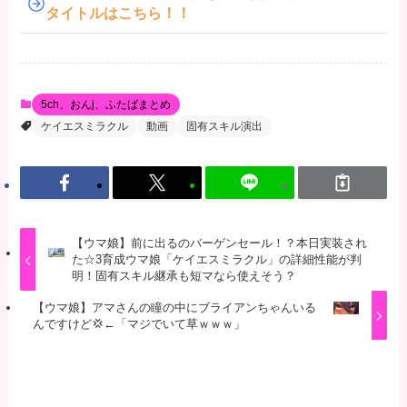
タイトルはこちら！！
5ch、おんj、ふたばまとめ
ケイエスミラクル
動画
固有スキル演出
【ウマ娘】前に出るのバーゲンセール！？本日実装され
た☆3育成ウマ娘「ケイエスミラクル」の詳細性能が判
明！固有スキル継承も短マなら使えそう？
【ウマ娘】アマさんの瞳の中にブライアンちゃんいる
んですけど💢←「マジでいて草ｗｗｗ」