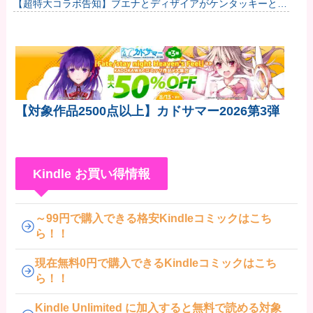
【超特大コラボ告知】ブエナとディザイアがケンタッキーとの
コラボ情報をお届けだ！
【対象作品2500点以上】カドサマー2026第3弾
Kindle お買い得情報
～99円で購入できる格安Kindleコミックはこち
ら！！
現在無料0円で購入できるKindleコミックはこち
ら！！
Kindle Unlimited に加入すると無料で読める対象