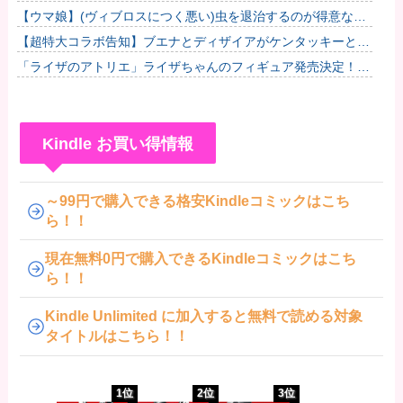
【ウマ娘】(ヴィブロスにつく悪い)虫を退治するのが得意なヴ
ィルシーナ
【超特大コラボ告知】ブエナとディザイアがケンタッキーとの
コラボ情報をお届けだ！
「ライザのアトリエ」ライザちゃんのフィギュア発売決定！イ
ラストそのままの超クオリティ！？太ももの再現度が凄ーー
い！
Kindle お買い得情報
～99円で購入できる格安Kindleコミックはこち
ら！！
現在無料0円で購入できるKindleコミックはこち
ら！！
Kindle Unlimited に加入すると無料で読める対象
タイトルはこちら！！
1位
2位
3位