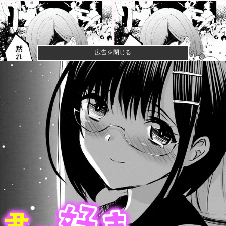
広告を閉じる
【悲報】ショートスリーパー堀さん、対面で高須幹弥
にブチギレる...
【画像】山ガールさん、山でラーメンを食べたらおじ
さんに怒られ...
みいちゃん、セコカンになる
【速報】ワンピースの「世界に5種しかない飛行能力」
発言の謎が...
【戦慄】脳外科医さん「これ腫瘍？」技師さん「正常
です」医者さ...
高値で米を大量に仕入れた米卸大手、米価下落によっ
て決算が凄ま...
【悲報】インドネシア高速鉄道、上半期だけで前年の
赤字を上回っ...
【速報】都知事、東京駅近くの都八重洲駐車場に「巨
大地下シェル...