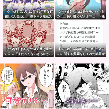
【ウマ娘】気づけばもう5年前な存
【ウマ娘】見ねば無作法というも
在しない記憶… ※下ネタ注意ス
の…… 良い眺めだタルマエ…（殴
レ
【ウマ娘】わたしの全力受け止め
【ウマ娘】onjAIにウマ娘(ウマス
て♡ ←「またへんないきものがふ
レ)に関する質問をしてみた結果が
えてる…」
草ｗｗｗ