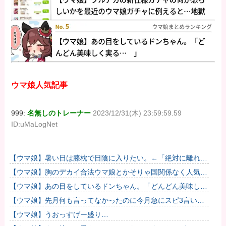
ウマ娘人気記事
999:
名無しのトレーナー
2023/12/31(木) 23:59:59.59
ID:uMaLogNet
【ウマ娘】暑い日は膝枕で日陰に入りたい。←「絶対に離れた
くない場所だな」
【ウマ娘】胸のデカイ合法ウマ娘とかそりゃ国関係なく人気出
るわな
【ウマ娘】あの目をしているドンちゃん。「どんどん美味しく
実る…♡」
【ウマ娘】先月何も言ってなかったのに今月急にスピ3言い出
したのが怪しいよな。
【ウマ娘】うおっすげー盛り…