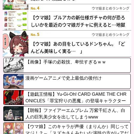
【画像】手塚の必殺技、卑怯すぎるｗｗ
漫画ゲームアニメで史上最低の後付け
【遊戯王情報】Yu-Gi-Oh! CARD GAME THE CHR
ONICLES「罪宝狩りの悪魔」の登場キャラクター
から「黒魔女ディアベルスター」役の瀬戸麻沙美
【朗報】ファイアーエムブレム 万紫千紅さん、白
さんによる キャストコメント公開！
人の巨乳美少女を出してしまうwww
【ウマ娘】このキャラが声優（まりんか）同じって
マジ！？←「スズカさんみたいな演技の方がレアだ