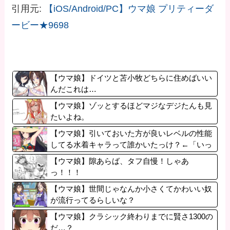
引用元:
【iOS/Android/PC】ウマ娘 プリティーダ
ービー★9698
【ウマ娘】ドイツと苫小牧どちらに住めばいい
んだこれは…
【ウマ娘】ゾッとするほどマジなデジたんも見
たいよね。
【ウマ娘】引いておいた方が良いレベルの性能
してる水着キャラって誰かいたっけ？←「いっ
ぱいいるぞ」
【ウマ娘】隙あらば、タフ自慢！しゃあ
っ！！！
【ウマ娘】世間じゃなんか小さくてかわいい奴
が流行ってるらしいな？
【ウマ娘】クラシック終わりまでに賢さ1300の
だ…？