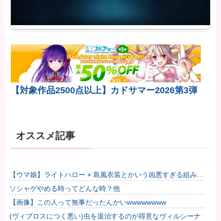
【対象作品2500点以上】カドサマー2026第3弾
オススメ記事
【ウマ娘】ライトハロー × 島風衣装とかいう凶悪すぎる組み合
わせｗｗｗ「大変なことに…」他
ソシャゲやめる時ってどんな時？他
【画像】この人って無事だったんかいwwwwwwww
(ヴィブロスにつく悪い)虫を退治するのが得意なヴィルシーナ