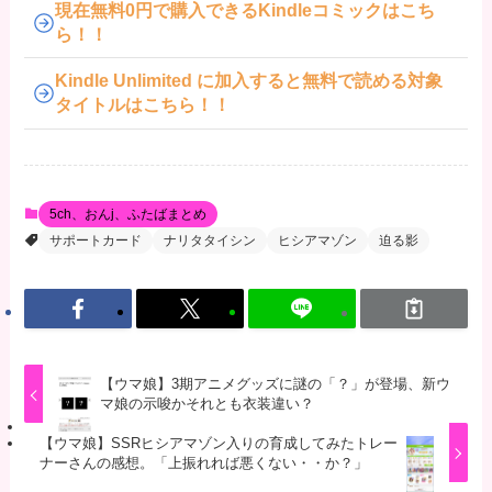
現在無料0円で購入できるKindleコミックはこち
ら！！
Kindle Unlimited に加入すると無料で読める対象
タイトルはこちら！！
5ch、おんj、ふたばまとめ
サポートカード
ナリタタイシン
ヒシアマゾン
迫る影
【ウマ娘】3期アニメグッズに謎の「？」が登場、新ウ
マ娘の示唆かそれとも衣装違い？
【ウマ娘】SSRヒシアマゾン入りの育成してみたトレー
ナーさんの感想。「上振れれば悪くない・・か？」