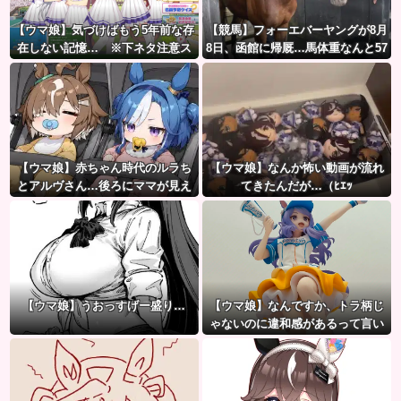
【ウマ娘】気づけばもう5年前な存
【競馬】フォーエバーヤングが8月
在しない記憶… ※下ネタ注意ス
8日、函館に帰厩…馬体重なんと57
レ
3キロ。←「デカすぎんだろ…」
【ウマ娘】赤ちゃん時代のルラち
【ウマ娘】なんか怖い動画が流れ
とアルヴさん…後ろにママが見え
てきたんだが…（ﾋｴｯ
るな？
【ウマ娘】うおっすげー盛り…
【ウマ娘】なんですか、トラ柄じ
ゃないのに違和感があるって言い
たいんですか？