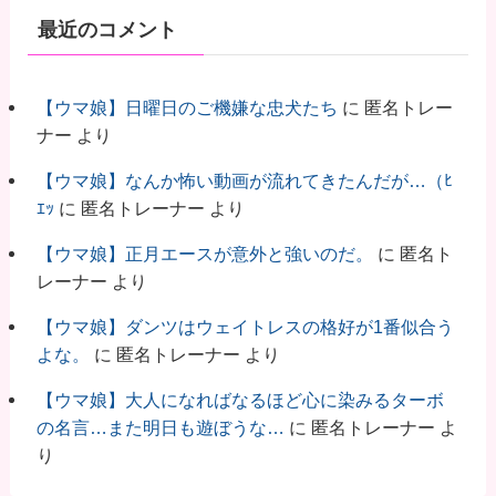
最近のコメント
【ウマ娘】日曜日のご機嫌な忠犬たち
に
匿名トレー
ナー
より
【ウマ娘】なんか怖い動画が流れてきたんだが…（ﾋ
ｴｯ
に
匿名トレーナー
より
【ウマ娘】正月エースが意外と強いのだ。
に
匿名ト
レーナー
より
【ウマ娘】ダンツはウェイトレスの格好が1番似合う
よな。
に
匿名トレーナー
より
【ウマ娘】大人になればなるほど心に染みるターボ
の名言…また明日も遊ぼうな…
に
匿名トレーナー
よ
り