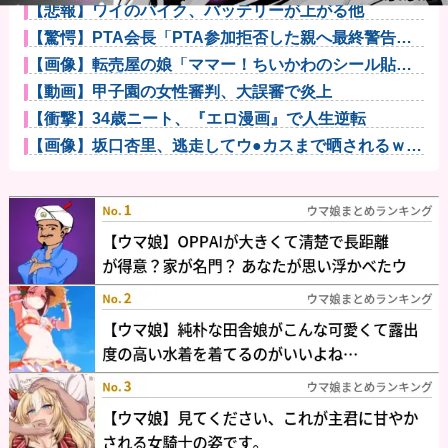
【悲報】ワイのバイク、バッテリーが上がる他
【驚愕】PTA会長「PTA参加拒否した親へ最終警告。
こうなっ...
【画像】転売屋の娘「ママー！ちいかわのシール貼っ
たよー！」親...
【動画】甲子園の女性審判、大誤審で炎上
【衝撃】34歳ニート、『エロ漫画』で人生逆転
【画像】坂口杏里、逃走してウ●カスまで晒されるｗｗ
ｗｗｗ