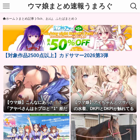
ウマ娘まとめ速報うまろぐ
ホーム
まとめ記事
5ch、おんj、ふたばまとめ
【対象作品2500点以上】カドサマー2026第3弾
【ウマ娘】こんなにあった！？ ←
【ウマ娘】アイちゃんとフサパン
「アヤベさんはトプロと “1” 差だ
の水着、DKPIとDKPIが触れてる
ぞ」
構図が良き…