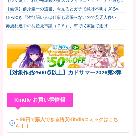
【ウマ娘】これが完成版のダスカフィギュア！？「デカ過ぎん
だろ…」他
【画像】前原圭一の遺書、今見るとガチで意味不明すぎるwww
他
ひろゆき「性欲弱い人は仕事も頑張らないので貧乏人多い」
赤旗配達中の共産党市議（７８）、車で民家当て逃げ
【対象作品2500点以上】カドサマー2026第3弾
Kindle お買い得情報
～99円で購入できる格安Kindleコミックはこち
ら！！