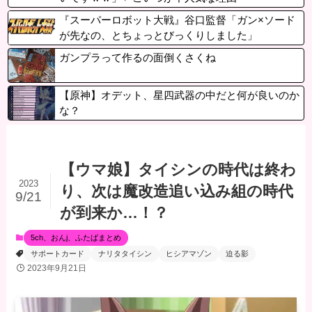
『スーパーロボット大戦』谷口監督「ガン×ソード
が先なの、とちょっとびっくりしました」
ガンプラって作るの面倒くさくね
【原神】オデット、星四武器の中だと何が良いのか
な？
【ウマ娘】タイシンの時代は終わ
2023
り、次は魔改造追い込み組の時代
9/21
が到来か…！？
5ch、おんj、ふたばまとめ
サポートカード
ナリタタイシン
ヒシアマゾン
迫る影
2023年9月21日