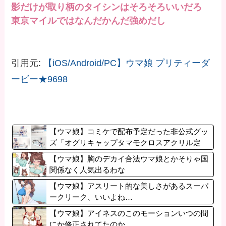
影だけが取り柄のタイシンはそろそろいいだろ
東京マイルではなんだかんだ強めだし
引用元:
【iOS/Android/PC】ウマ娘 プリティーダ
ービー★9698
【ウマ娘】コミケで配布予定だった非公式グッ
ズ「オグリキャップタマモクロスアクリル定
規」意外(?)な落とし穴により配布を撤回するこ
【ウマ娘】胸のデカイ合法ウマ娘とかそりゃ国
とに…
関係なく人気出るわな
【ウマ娘】アスリート的な美しさがあるスーパ
ークリーク、いいよね…
【ウマ娘】アイネスのこのモーションいつの間
にか修正されてたのか