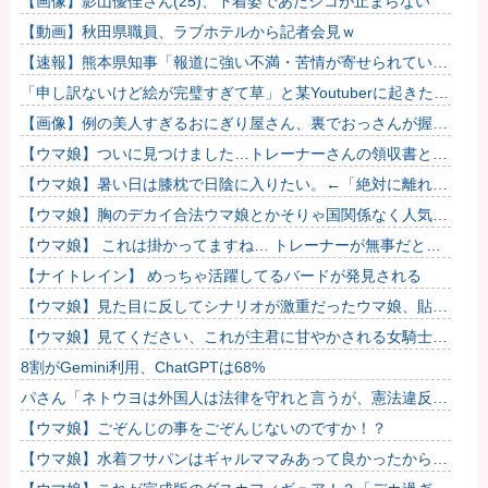
【画像】影山優佳さん(25)、下着姿であたシコが止まらない
とを...
【動画】秋田県職員、ラブホテルから記者会見ｗ
【速報】熊本県知事「報道に強い不満・苦情が寄せられてい
る」→TBSの報道特集がまさにそれな件
「申し訳ないけど絵が完璧すぎて草」と某Youtuberに起きた悲
劇に目撃者騒然、”映え”のために愛車をを停めて撮影してい...
【画像】例の美人すぎるおにぎり屋さん、裏でおっさんが握っ
ていたｗｗｗｗｗｗｗｗｗｗｗｗｗｗｗｗｗ
【ウマ娘】ついに見つけました…トレーナーさんの領収書と給
与明細！！
【ウマ娘】暑い日は膝枕で日陰に入りたい。←「絶対に離れた
くない場所だな」
【ウマ娘】胸のデカイ合法ウマ娘とかそりゃ国関係なく人気出
るわな
【ウマ娘】 これは掛かってますね… トレーナーが無事だとい
いのですが…
【ナイトレイン】 めっちゃ活躍してるバードが発見される
【ウマ娘】見た目に反してシナリオが激重だったウマ娘、貼
る。
【ウマ娘】見てください、これが主君に甘やかされる女騎士の
姿です。
8割がGemini利用、ChatGPTは68%
パさん「ネトウヨは外国人は法律を守れと言うが、憲法違反を
している高市には何も言わない」
【ウマ娘】ごぞんじの事をごぞんじないのですか！？
【ウマ娘】水着フサパンはギャルママみあって良かったから引
く