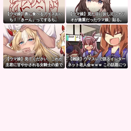
【ウマ娘】夜に食べるアイスおい
【ウマ娘】見た目に反してシナリ
ち！「きーん」ってするち。
オが激重だったウマ娘、貼る。
【ウマ娘】見てください、これが
【雑談】ウマスレで語るインター
主君に甘やかされる女騎士の姿で
ネット老人会ｗｗｗ この話題につ
す。
いていけないってマジ…！？