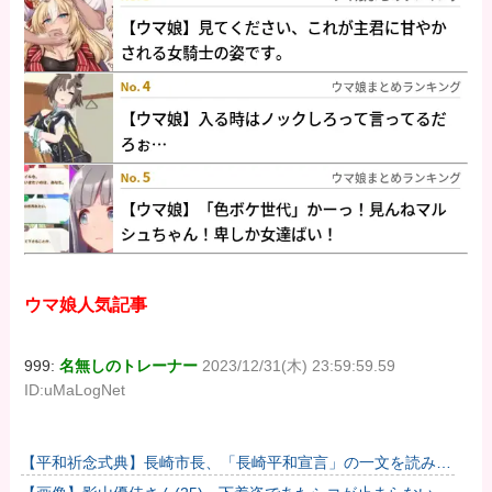
ウマ娘人気記事
999:
名無しのトレーナー
2023/12/31(木) 23:59:59.59
ID:uMaLogNet
【平和祈念式典】長崎市長、「長崎平和宣言」の一文を読み飛
ばす 「NPTの義務を履行し、核軍縮に向け着実に前進するこ