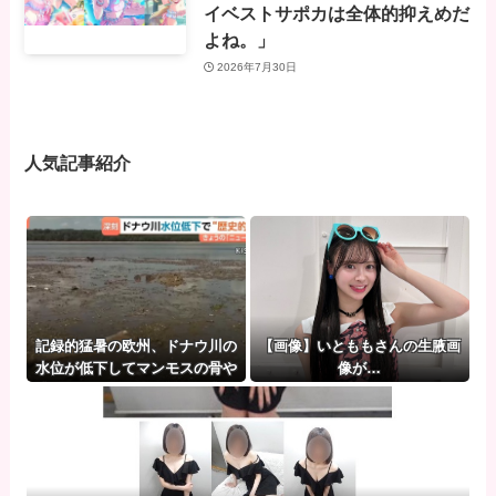
イベストサポカは全体的抑えめだ
よね。」
2026年7月30日
人気記事紹介
記録的猛暑の欧州、ドナウ川の
【画像】いとももさんの生腋画
水位が低下してマンモスの骨や
像が…
沈没したドイツ軍の戦艦が出現