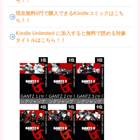
ら！！
現在無料0円で購入できるKindleコミックはこち
ら！！
Kindle Unlimited に加入すると無料で読める対象
タイトルはこちら！！
1位
2位
3位
GANTZ 1 (ヤ
GANTZ 2 (ヤ
GANTZ 3 (ヤ
ングジャンプ
ングジャンプ
ングジャンプ
コミックス
コミックス
コミックス
4位
5位
6位
DIGITAL)
DIGITAL)
DIGITAL)
価格：¥100
価格：¥100
価格：¥100