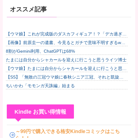
オススメ記事
【ウマ娘】これが完成版のダスカフィギュア！？「デカ過ぎん
だろ…」他
【画像】前原圭一の遺書、今見るとガチで意味不明すぎるwww
他
8割がGemini利用、ChatGPTは68%
たまには自分からシャカールを迎えに行こうと思うライツ博士
【ウマ娘】たまには自分からシャカールを迎えに行こうと思う
ライツ博士
【SS】「無敗の三冠ウマ娘に春秋シニア三冠、それと凱旋門
で勝利したら結婚してもいいよ」と担当ウマ娘に発言した普通
ちいかわ「モモンガ天誅編」始まる
のトレー...
Kindle お買い得情報
～99円で購入できる格安Kindleコミックはこち