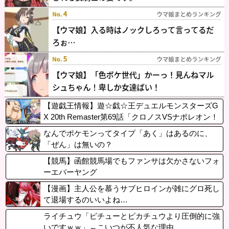
【遊戯王情報】遊☆戯☆王デュエルモンスターズG
X 20th Remaster第69話「クロノスVSナポレオン！
トイソルジャーの行進」プレミア公開開始！
なんでポケモンってタイプ「あく」はあるのに、
「ぜん」は無いの？
【競馬】函館競馬場でもファンサは欠かさないフォ
ーエバーヤング
【漫画】主人公を慕うサブヒロインが雑にグロ死し
て退場するのいいよね…
ライチュウ「ピチューとピカチュウより圧倒的に強
いですｗｗ」←こいつが不人気な理由