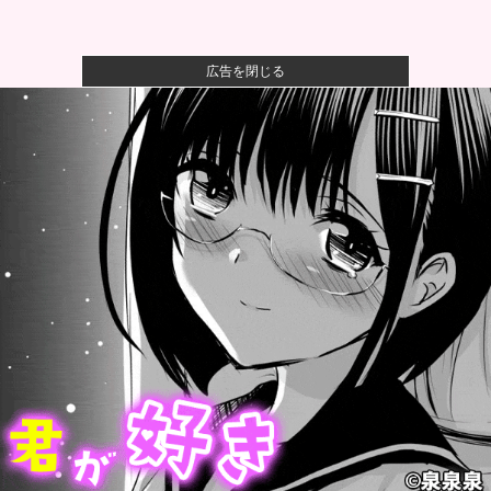
広告を閉じる
【衝撃】ジャンポケ斎藤の犯行、生々しすぎて勃起し
てしまうレベ...
【悲報】イオン、完全にヤケクソになるｗｗｗｗ
【速報】USスチール、1800億円の黒字
wwwwwwwwww...
ワイ、「着衣おっばい」でしか抜けない体質になって
しまうｗｗｗ...
阪神・藤川監督 １１日からの同率首位巨人との３連
戦へ「敵は内...
【速報】経済崩壊の中国でまたまた車による無差別報
復型の衝突事...
女性「増えるワカメを大量に食べて水を飲むと腹が膨
らむって本当...
シカホワ村上宗隆（81試合 .237 26 53 出塁率.3...