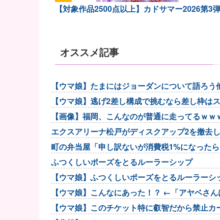
【対象作品2500点以上】カドサマー2026第3
オススメ記事
【ウマ娘】たまにはジョーダンについて語ろう
【ウマ娘】逃げ2差し構成で挑むなら差し枠は
【画像】福岡、こんなのが普通に走ってるｗｗ
エクスアリーナ松戸がディスクアップ2を撤去
町の弁当屋「申し訳ないが消費税1%になった
ふつくしいポーズをとるルーラーシップ
【ウマ娘】ふつくしいポーズをとるルーラーシ
【ウマ娘】こんなにあった！？ ←「アヤベさんは
【ウマ娘】このチケット特に叡智だから禁止カ