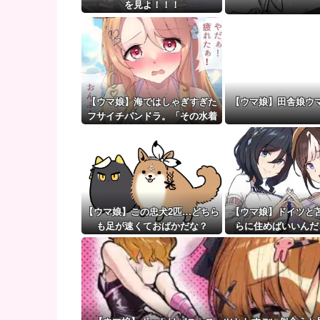
ポーランド軍、衛生部隊と民間医療従事者が参加した
を見よ！！！
【ウマ娘】（審議）無凸ブーケと完凸シャカール、中
【ウマ娘】覚醒Lv6、7の解放が今後2か月置きに実装
【ウマ娘】海ではしゃぎすぎた
【ウマ娘】田舎娘ウ
フサイチパンドラ。「その水着
でおんぶはマズイ…」
【ウマ娘】この忠犬2匹…どちら
【ウマ娘】ドイツと
も足が速くておばかだな？
らに住めばいいんだ