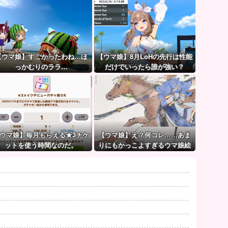
【ウマ娘】すごかったわね…ほ
【ウマ娘】8月LoHの先行は性能
っかむりのララ…
だけでいったら誰が強い？
ウマ娘】毎月もらえる★3チケ
【ウマ娘】え？何コレ……あま
ットを使う時間なのだ。
りにもかっこよすぎるウマ娘絵
巻。