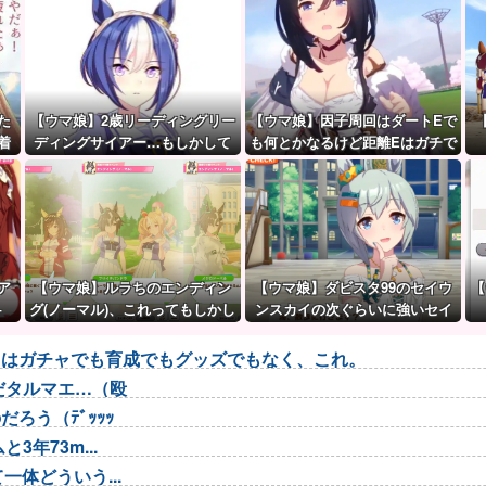
た
【ウマ娘】2歳リーディングリー
【ウマ娘】因子周回はダートEで
着
ディングサイアー…もしかして
も何とかなるけど距離Eはガチで
シーザリオって凄いのでは？
無理ゲー
ア
【ウマ娘】ルラちのエンディン
【ウマ娘】ダビスタ99のセイウ
【
←
グ(ノーマル)、これってもしかし
ンスカイの次ぐらいに強いセイ
て…
ちゃん。
トはガチャでも育成でもグッズでもなく、これ。
だタルマエ…（殴
ろう（ﾃﾞｯｯｯ
年73m...
体どういう...