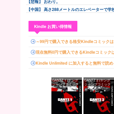
【悲報】 おわり。
【中国】 高さ288メートルのエレベーターで学
Kindle お買い得情報
～99円で購入できる格安Kindleコミック
現在無料0円で購入できるKindleコミッ
Kindle Unlimited に加入すると無
GANTZ 1 (ヤング
GANTZ 2 (ヤング
ジャンプコミック
ジャンプコミック
スDIGITAL)
スDIGITAL)
価格：¥100
価格：¥100