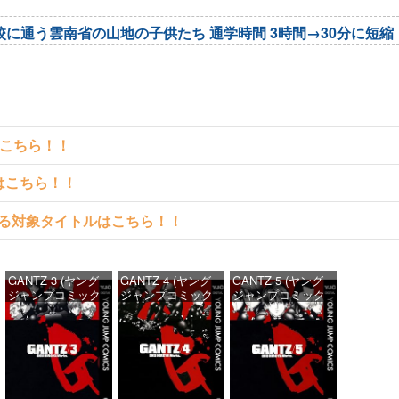
校に通う雲南省の山地の子供たち 通学時間 3時間→30分に短縮
はこちら！！
クはこちら！！
料で読める対象タイトルはこちら！！
GANTZ 3 (ヤング
GANTZ 4 (ヤング
GANTZ 5 (ヤング
ジャンプコミック
ジャンプコミック
ジャンプコミック
スDIGITAL)
スDIGITAL)
スDIGITAL)
価格：¥100
価格：¥100
価格：¥100