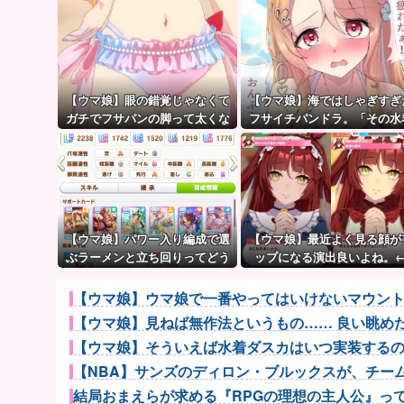
【ウマ娘】眼の錯覚じゃなくて
【ウマ娘】海ではしゃぎすぎ
ガチでフサパンの脚って太くな
フサイチパンドラ。「その水
い？
でおんぶはマズイ…」
【ウマ娘】パワー入り編成で選
【ウマ娘】最近よく見る顔が
ぶラーメンと立ち回りってどう
ップになる演出良いよね。
するべきなの？
「これとかこれとか…」
【ウマ娘】ウマ娘で一番やってはいけないマウン
【ウマ娘】見ねば無作法というもの…… 良い眺め
【ウマ娘】そういえば水着ダスカはいつ実装するのだ
【NBA】サンズのディロン・ブルックスが、チームと3
結局おまえらが求める『RPGの理想の主人公』って一