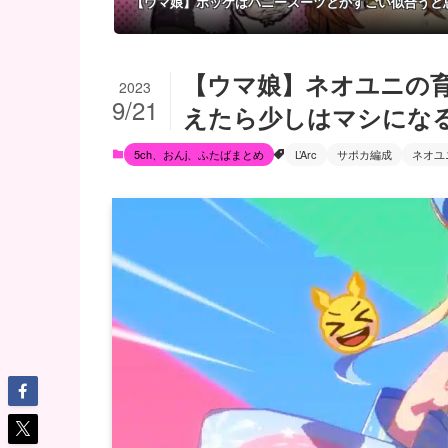
【ウマ娘】ポッケはバニースーツとかすごい似合うと
【ウマ娘】ネオユニの
2023
9/21
えたら少しはマシにな
5ch、おんj、ふたばまとめ
L’Arc
サポカ編成
ネオユ