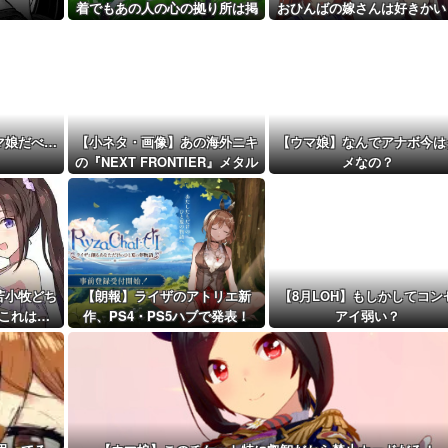
戦場医療訓練...
着でもあの人の心の拠り所は掲
おひんばの嫁さんは好きかい
距離先行編成...
示板外ステークス』
予定！第...
マ娘だべ…
【小ネタ・画像】あの海外ニキ
【ウマ娘】なんでアナボ今は
の『NEXT FRONTIER』メタル
メなの？
カバーきたあああ！ 他ウマ
娘・競馬小ネタまとめ
苫小牧どち
【朗報】ライザのアトリエ新
【8月LOH】もしかしてコン
これは…
作、PS4・PS5ハブで発表！
アイ弱い？