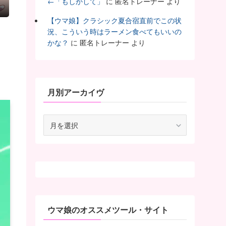
←「もしかして」
に
匿名トレーナー
より
【ウマ娘】クラシック夏合宿直前でこの状
況、こういう時はラーメン食べてもいいの
かな？
に
匿名トレーナー
より
月別アーカイヴ
月
別
ア
ー
カ
イ
ヴ
ウマ娘のオススメツール・サイト