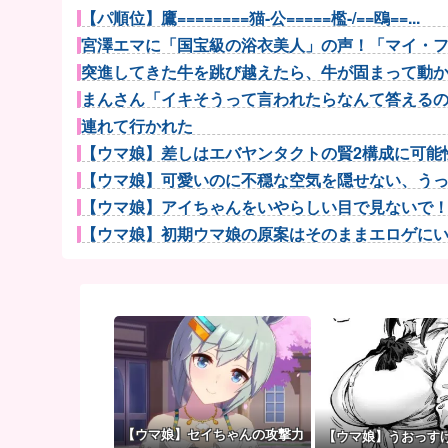
【パ順位】鷹========猫-公=====檻-/==鴎==...
宮澤エマに「国宝級の浴衣美人」の声！「マイ・フィ
突進してきた牛を跳び越えたら、牛が固まって動かな
まんさん「イキそうって言われたらなんて答える
連れて行かれた
【ウマ娘】差しはエバヤンタクトの賢2構成に可能性
【ウマ娘】可愛いのに不穏な空気を隠せない、うっか
【ウマ娘】アイちゃんをいやらしい目で見ないで！！→
【ウマ娘】初期ウマ娘の原案はそのままエロゲにいて
【ウマ娘】着ぐるみの中からムレムレ水着美少女
【遊戯王】ヤドカリューで900レス目指すスレ
家庭菜園やってるけど、最近空芯菜が評価され過ぎだ
パラノマサイトっていうゲームを2作連続クリアし
妊婦の田中みな実が背中横乳出した大胆露出衣装
【ポケモンGO】リモート交換って 大半が交換レート
【太鼓の達人】(26/08/01)楽曲が追加！ 追加楽曲に「
【ウマ娘】セイちゃんの攻撃力
【ウマ娘】うおっす