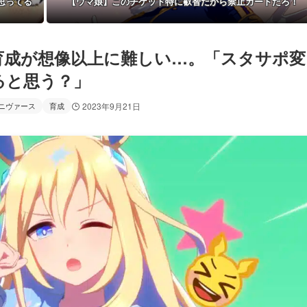
思ってる
【ウマ娘】このチケット特に叡智だから禁止カードだろ！
育成が想像以上に難しい…。「スタサポ変
ると思う？」
ニヴァース
育成
2023年9月21日