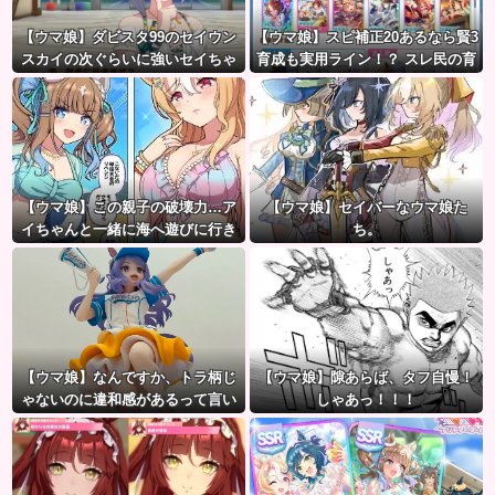
【ウマ娘】ダビスタ99のセイウン
【ウマ娘】スピ補正20あるなら賢3
スカイの次ぐらいに強いセイちゃ
育成も実用ライン！？ スレ民の育
ん。
成した夏ドーベルが仕上がりつつ
ある件
【ウマ娘】この親子の破壊力…ア
【ウマ娘】セイバーなウマ娘た
イちゃんと一緒に海へ遊びに行き
ち。
たい人生だった。
【ウマ娘】なんですか、トラ柄じ
【ウマ娘】隙あらば、タフ自慢！
ゃないのに違和感があるって言い
しゃあっ！！！
たいんですか？