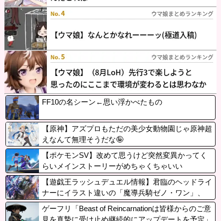
FF10の名シーン←思い浮かべたもの
【原神】アズプロもただの美少女動物園じゃ原神超
えなんて無理そうだな🤪
【ポケモンSV】改めて思うけど突然変異かってく
らいメインストーリーがめちゃくちゃいい
【遊戯王ラッシュデュエル情報】君臨のヘッドライ
ナーにイラスト違いの「魔導兵騎ゼノ・ワン」、
「救惺の轟拳 フィスト」が収録決定！
ゲーフリ「Beast of Reincarnationは皆様からのご意
見を真摯に受け止め継続的にアップデートを予定」