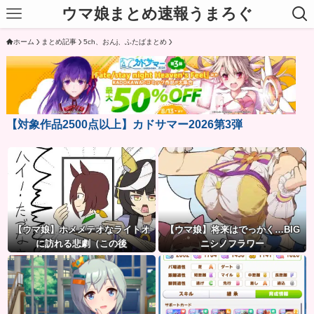
ウマ娘まとめ速報うまろぐ
ホーム
まとめ記事
5ch、おんj、ふたばまとめ
【対象作品2500点以上】カドサマー2026第3弾
【ウマ娘】ホメメテオなライトオ
【ウマ娘】将来はでっかく…BIG
に訪れる悲劇（この後
ニシノフラワー