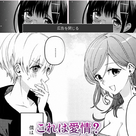
広告を閉じる
【画像】コスプレイヤーが死ぬ気で痩せた結果ｗｗｗ
ｗ
【衝撃】クルタ族虐 殺の犯人、ツェリードニヒで確
定！クロロの...
【動画】大阪府警に射殺されたオッサン、めちゃめち
ゃ苦しそうに...
町の弁当屋「申し訳ないが消費税1%になったらその分
商品代を値...
【イオンモール熊本】福岡酸素「配管が損傷しガス漏
れ、着火した...
中日ドラゴンズ、Aクラスまで3ゲーム差
wwwwwwwww他
ミヤネ屋に出演した左派の社会学者、イオン爆発事故
の例のテナン...
【悲報】みい山作者・亜月ねねさんがここから逆転す
る方法・・・...