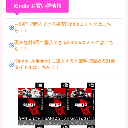
Kindle お買い得情報
～99円で購入できる格安Kindleコミックはこち
ら！！
現在無料0円で購入できるKindleコミックはこち
ら！！
Kindle Unlimited に加入すると無料で読める対象
タイトルはこちら！！
1位
2位
3位
GANTZ 1 (ヤ
GANTZ 2 (ヤ
GANTZ 3 (ヤ
ングジャンプ
ングジャンプ
ングジャンプ
コミックス
コミックス
コミックス