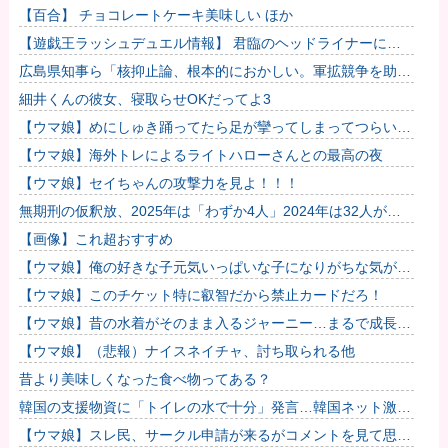
りました…
【百合】 チョコレートケーキ美味しい ほか
【遊戯王ラッシュデュエル情報】 君臨のヘッドライナーに
「サンダービート・クラッシュ」が新規収録決定！
広島県知事ら「核抑止論、根本的におかしい。軍拡競争を助長
し世界を不安定化させるだけ」
細井くんの彼女、寝取らせOKだってよ3
【ウマ娘】めにしゅき踊ってたら足が攣ってしまってつらい…
【ウマ娘】海外トレによるライトハローさんとの最高の夜
【ウマ娘】セイちゃんの攻撃力を見よ！！！
無期刑の仮釈放、2025年は「わずか4人」2024年は32人が獄
中死…「終身刑化」の傾向続く
【画像】これ超おすすめ
【ウマ娘】俺の好きな子元気いっぱいな子になりがちな気がす
る。←「元気OPPAIの間違いだろ…」
【ウマ娘】このチケット特に叡智だから禁止カードだろ！
【ウマ娘】昔の水着がそのまま入るジャーニー…まるで成長し
ていない！？他
【ウマ娘】（悲報）ナイスネイチャ、討ち取られる他
昔より美味しくなった食べ物ってある？
韓国の支援物資に「トイレの水で十分」発言…韓国ネット激怒
へｗｗｗｗｗｗｗ
【ウマ娘】スレ民、サークル申請が来るがコメントを見て思わ