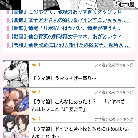
スロッターさん「優遇冷遇はある。理由はスマスロだ
から、これだ...
【画像】このボケて、破壊力ありすぎてクッソワロタ
ｗｗｗｗｗｗ...
【画像】女子アナさんの谷〇＆バインすごいｗｗｗｗ
他
【衝撃】情弱「リボ払いはヤバい。情弱が使うも
の」 情強「リボ...
【動画】仙台育英の野球部女子マネ、あざといウィン
クでお前らの...
【悲報】全身改造に1750万掛けた港区女子、緊急入院
でNHK...