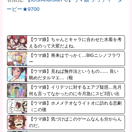
ービー★9700
【ウマ娘】ちゃんとキャラに合わせた水着を考
えるのって大変だよね。
【ウマ娘】将来はでっかく…BIGニシノフラワ
ー
【ウマ娘】見ねば無作法というもの…… 良い
眺めだタルマエ…（殴
【ウマ娘】イリテツに対するエアプ疑惑…先月
何も言ってなかったのに今月急にスピ3言い出
したのが怪しいよな。
【ウマ娘】ホメメテオなライトオに訪れる悲劇
（この後
【ウマ娘】気づけばこのゲームなんも分からん
のだ。