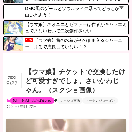
DMC風のゲームとソウルライク系ってどっちが面
白いと思う？
【ウマ娘】ネオユニとゼファーは作者がキャラエミ
ュできないせいで二次創作少ない
【ウマ娘】昔の水着がそのまま入るジャーニ
NEW
ー…まるで成長していない！？
【ウマ娘】チケットで交換したけ
2023
ど可愛すぎでしょ。さいかわじ
9/22
ゃん。（スクショ画像）
5ch、おんj、ふたばまとめ
スクショ画像
トーセンジョーダン
2023年9月22日