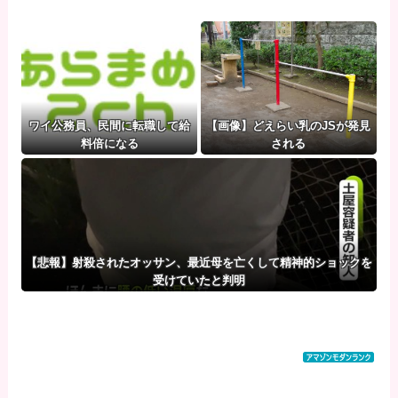
ワイ公務員、民間に転職して給
【画像】どえらい乳のJSが発見
料倍になる
される
【悲報】射殺されたオッサン、最近母を亡くして精神的ショックを
受けていたと判明