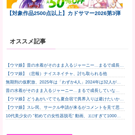
【対象作品2500点以上】カドサマー2026第3弾
オススメ記事
【ウマ娘】昔の水着がそのまま入るジャーニー…まるで成長し
ていない！？他
【ウマ娘】（悲報）ナイスネイチャ、討ち取られる他
無期刑の仮釈放、2025年は「わずか4人」2024年は32人が獄
中死…「終身刑化」の傾向続く
昔の水着がそのまま入るジャーニー…まるで成長していな
い！？
【ウマ娘】どうあがいてでも夏合宿で異界入りは避けたいかも
SIRENなゴルシちゃん達
【ウマ娘】スレ民、サークル申請が来るがコメントを見て思わ
ず拒否してしまう
10代美少女の ”初めての女性器脱毛” 動画、エ□すぎて1000万
再生される・・・