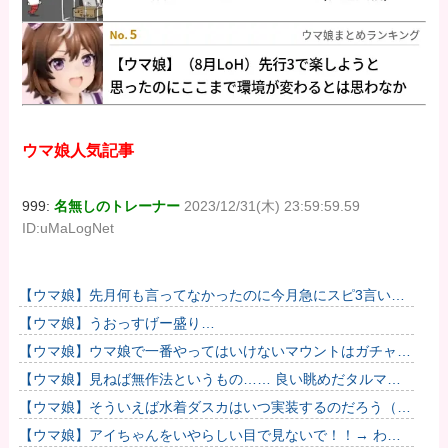
ウマ娘人気記事
999:
名無しのトレーナー
2023/12/31(木) 23:59:59.59
ID:uMaLogNet
【ウマ娘】先月何も言ってなかったのに今月急にスピ3言い出
したのが怪しいよな。
【ウマ娘】うおっすげー盛り…
【ウマ娘】ウマ娘で一番やってはいけないマウントはガチャで
も育成でもグッズでもなく、これ。
【ウマ娘】見ねば無作法というもの…… 良い眺めだタルマ
エ…（殴
【ウマ娘】そういえば水着ダスカはいつ実装するのだろう（ﾃﾞ
ｯｯｯ
【ウマ娘】アイちゃんをいやらしい目で見ないで！！→ わか