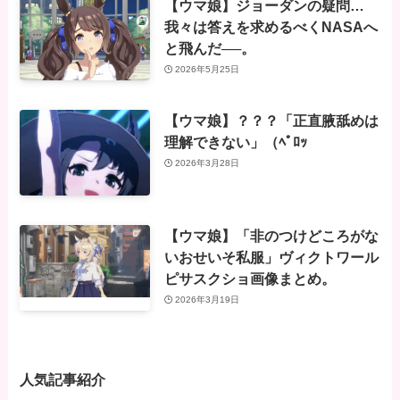
【ウマ娘】ジョーダンの疑問…
我々は答えを求めるべくNASAへ
と飛んだ──。
2026年5月25日
【ウマ娘】？？？「正直腋舐めは
理解できない」（ﾍﾟﾛｯ
2026年3月28日
【ウマ娘】「非のつけどころがな
いおせいそ私服」ヴィクトワール
ピサスクショ画像まとめ。
2026年3月19日
人気記事紹介