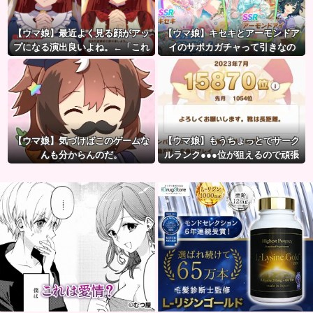
【ウマ娘】最近よく見る顔がアッ
【ウマ娘】キセキとアーモンドア
プになる演出良いよね。←「これ
イのサポカガチャって引きなの
とかこれとか…」
だ？
【ウマ娘】気づけばこのゲームな
【ウマ娘】もうちょっとでサーク
んも分からんのだ。
ルランク●●●位が狙えるので頑張
りましょう。← これ