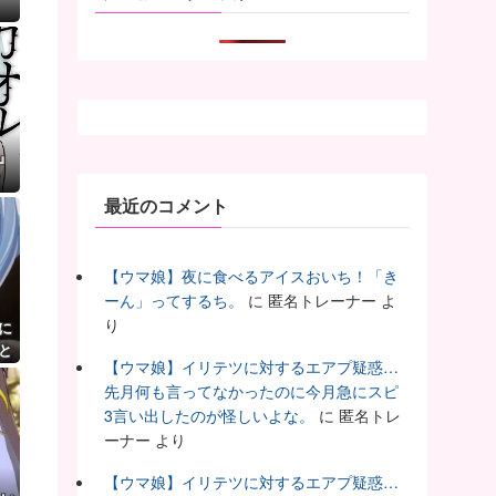
』
最近のコメント
【ウマ娘】夜に食べるアイスおいち！「き
ーん」ってするち。
に
匿名トレーナー
よ
り
に
と
【ウマ娘】イリテツに対するエアプ疑惑…
う
先月何も言ってなかったのに今月急にスピ
3言い出したのが怪しいよな。
に
匿名トレ
ーナー
より
【ウマ娘】イリテツに対するエアプ疑惑…