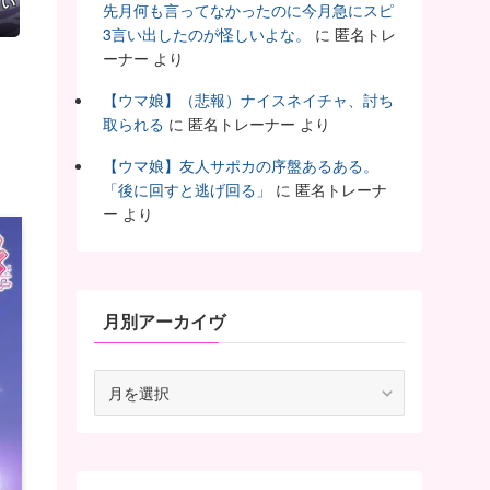
しい
先月何も言ってなかったのに今月急にスピ
3言い出したのが怪しいよな。
に
匿名トレ
ーナー
より
ま
【ウマ娘】（悲報）ナイスネイチャ、討ち
取られる
に
匿名トレーナー
より
【ウマ娘】友人サポカの序盤あるある。
「後に回すと逃げ回る」
に
匿名トレーナ
ー
より
月別アーカイヴ
月
別
ア
ー
カ