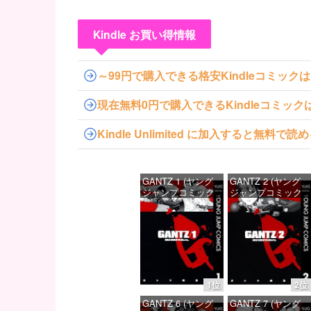
Kindle お買い得情報
～99円で購入できる格安Kindleコミック
現在無料0円で購入できるKindleコミッ
Kindle Unlimited に加入すると無
GANTZ 1 (ヤング
GANTZ 2 (ヤング
ジャンプコミック
ジャンプコミック
スDIGITAL)
スDIGITAL)
価格：¥100
価格：¥100
1位
2位
GANTZ 6 (ヤング
GANTZ 7 (ヤング