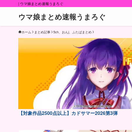
| ウマ娘まとめ速報うまろぐ
ウマ娘まとめ速報うまろぐ
ホーム
まとめ記事
5ch、おんj、ふたばまとめ
【対象作品2500点以上】カドサマー2026第3弾