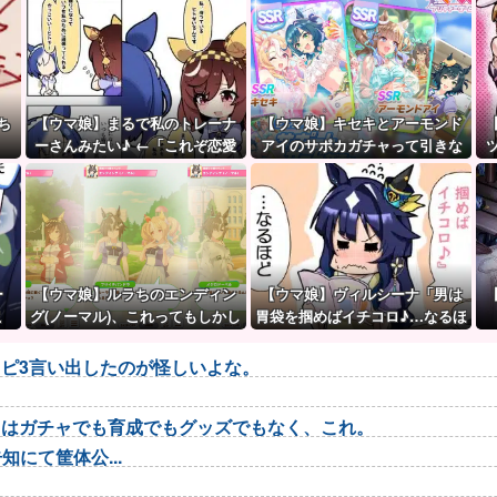
ち
【ウマ娘】まるで私のトレーナ
【ウマ娘】キセキとアーモンド
ーさんみたい♪ ←「これぞ恋愛
アイのサポカガチャって引きな
強者スペ一族…」
のだ？
ー
【ウマ娘】ルラちのエンディン
【ウマ娘】ヴィルシーナ「男は
こ
グ(ノーマル)、これってもしかし
胃袋を掴めばイチコロ♪…なるほ
て…
ど。」→ 一方ジェンティルさん
（アカン）
ピ3言い出したのが怪しいよな。
トはガチャでも育成でもグッズでもなく、これ。
にて筐体公...