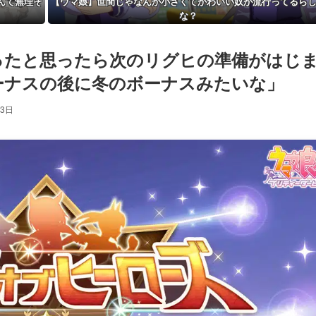
んて無理そ
【ウマ娘】世間じゃなんか小さくてかわいい奴が流行ってるら
な？
ったと思ったら次のリグヒの準備がはじ
ーナスの後に冬のボーナスみたいな」
23日