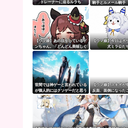
【画像】ラノベ作家（52）「新作ラブコメ書いたぞ！
トレーナーに迫るルラち
騎手とルメール騎手
【ウマ娘】（審議）無凸ブーケと完凸シャカール、中
かしくね？
【ウマ娘】覚醒Lv6、7の解放が今後2か月置きに実装
【ウマ娘】あの目をしているド
【ウマ娘】今日はボ
ンちゃん。「どんどん美味しく
犬ミラ公た
実る…♡」
世間では神ゲーと言われている
【ウマ娘】スキポが
が個人的にはクソゲーだと思う
反面、面倒になった
ゲーム挙げてけ