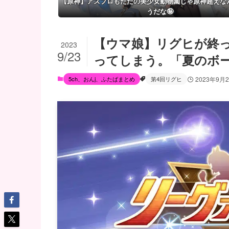
【原神】アズプロもただの美少女動物園じゃ原神超えな
うだな🤪
【ウマ娘】リグヒが終
2023
9/23
ってしまう。「夏のボ
5ch、おんj、ふたばまとめ
第4回リグヒ
2023年9月