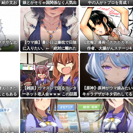
ｗ」X民「...
 紹介文お
娘とかそりゃ国関係なく人気出
中の人がトプロを育成！
距離先行編成...
るわな
予定！第...
サボサな忠
【ウマ娘】暑い日は膝枕で日陰
【悲報】漫画『ナナとカオル
ち
に入りたい。←「絶対に離れた
作者、大腸がんステージ4
くない場所だな」
増えてきた
【雑談】ウマスレで語るインタ
【原神】原神がウマ娘みたい
こともある
ーネット老人会ｗｗｗ この話題
キャラデザがネタ切れしてる
についていけないってマ
か言ってる奴いるんだが、そ
ジ…！？
なの？