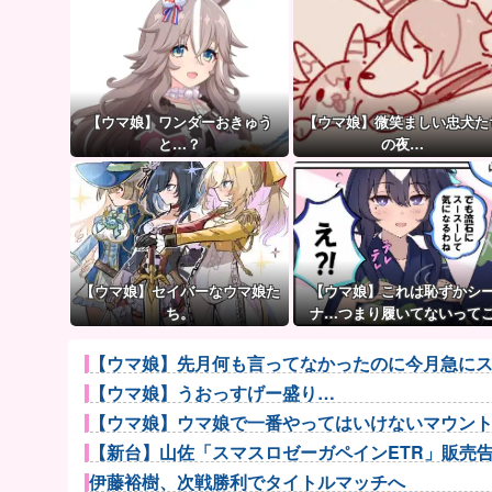
【ウマ娘】ワンダーおきゅう
【ウマ娘】微笑ましい忠犬た
と…？
の夜…
【ウマ娘】セイバーなウマ娘た
【ウマ娘】これは恥ずかシ
ち。
ナ…つまり履いてないって
と！？
【ウマ娘】先月何も言ってなかったのに今月急にス
【ウマ娘】うおっすげー盛り…
【ウマ娘】ウマ娘で一番やってはいけないマウン
【新台】山佐「スマスロゼーガペインETR」販売告知
伊藤裕樹、次戦勝利でタイトルマッチへ