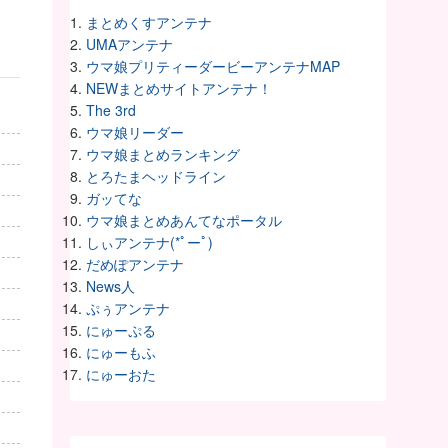
まとめくすアンテナ
UMAアンテナ
ウマ娘プリティーダービーアンテナMAP
NEWまとめサイトアンテナ！
The 3rd
ウマ娘リーダー
ウマ娘まとめランキング
とろたまヘッドライン
ガッてな
ウマ娘まとめあんてなポータル
しぃアンテナ(*ﾟーﾟ)
だめぽアンテナ
News人
ぷぅアンテナ
にゅーぷる
にゅーもふ
にゅーおた