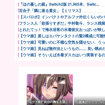
『ほの暮しの庭』Switch2版 21,965本、Switc...
百合子「隣に座る貴女」【ミリマス】
【スパロボ】インパクトやアルファ外伝くらいのバラ
フランス人「欲張りすぎだ」中村敬斗、ランス残留の
とれたてっ！で海水浴客の水着彼女おっぱいが映
【ウマ娘】差しはエバヤンタクトの賢2構成に可能性
【ウマ娘】可愛いのに不穏な空気を隠せない、うっか
【ウマ娘】見ねば無作法というもの…… 良い眺めだタ
【ウマ娘】そういえば水着ダスカはいつ実装するのだろ
【ウマ娘】アイちゃんをいやらしい目で見ないで！！→
増水した川に取り残されたアライグマ、パドルボード
【Liella!】「始まりは君の空」をライブで見る度【ラ
パチンコ配信者さん、ミスでSEEDをパンクさせ
【beatmania IIDX】(26/08/06)「Spa...
彼氏「俺の親は毒親。だから結婚しても一切関わらな
サカナ山口、アジカン後藤「BUMPが邦ロックを
【ウマ娘】自分の胸を主張して
【競馬】アスコット