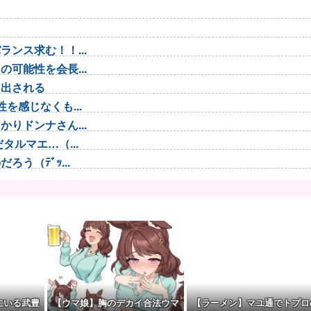
ンス求む！！...
可能性を会長...
し出される
を感じなくも...
りドンナさん...
ルマエ…（...
う（ﾃﾞｯ...
 わかりま...
で救助されて...
ブラ...
てしまう…
くていい」私...
一変させた」
にいる武豊
【ウマ娘】胸のデカイ合法ウマ
【ラーメン】マユ通でトプロ