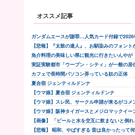
オススメ記事
ガンダムエースが謝罪…人気カード付録で202
【悲報】『太鼓の達人』、お馴染みのフォント
魚介料理の美味しい県に観光に行きたいんやが
実証実験都市「ウーブン・シティ」が一般の居
カフェで長時間パソコン弄っている奴の正体
夏合宿 ジェンティルドンナ
【ウマ娘】夏合宿 ジェンティルドンナ
【ウマ娘】スレ民、サークル申請が来るがコメ
【ウマ娘】阪神タイガースとメジロマックイー
【画像】 「ビールと水を交互に飲まないと倒れ
【悲報】 昭和、やばすぎる 昔は良かったって