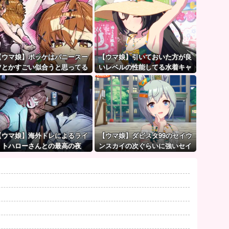
【ウマ娘】ポッケはバニースー
【ウマ娘】引いておいた方が良
ツとかすごい似合うと思ってる
いレベルの性能してる水着キャ
ラって誰かいたっけ？←「いっ
ぱいいるぞ」
【ウマ娘】海外トレによるライ
【ウマ娘】ダビスタ99のセイウ
トハローさんとの最高の夜
ンスカイの次ぐらいに強いセイ
ちゃん。