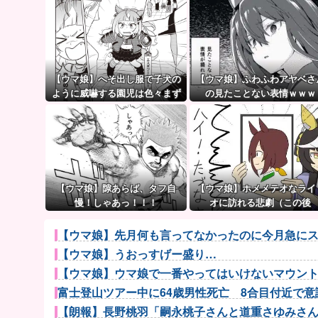
【ウマ娘】へそ出し服で子犬の
【ウマ娘】ふわふわアヤベさ
ように威嚇する園児は色々まず
の見たことない表情ｗｗｗ
い（ピスゴル）
【ウマ娘】隙あらば、タフ自
【ウマ娘】ホメメテオなライ
慢！しゃあっ！！！
オに訪れる悲劇（この後
【ウマ娘】先月何も言ってなかったのに今月急にス
【ウマ娘】うおっすげー盛り…
【ウマ娘】ウマ娘で一番やってはいけないマウン
富士登山ツアー中に64歳男性死亡 8合目付近で意
【朗報】長野桃羽「嗣永桃子さんと道重さゆみさんが