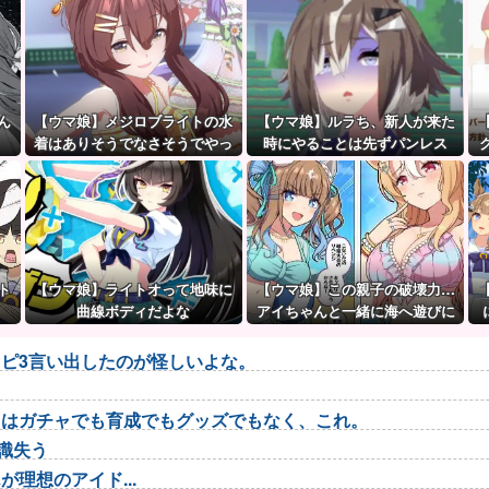
ん
【ウマ娘】メジロブライトの水
【ウマ娘】ルラち、新人が来た
着はありそうでなさそうでやっ
時にやることは先ずパンレス
ぱり “ある”
だ。
ト
【ウマ娘】ライトオって地味に
【ウマ娘】この親子の破壊力…
曲線ボディだよな
アイちゃんと一緒に海へ遊びに
行きたい人生だった。
ピ3言い出したのが怪しいよな。
トはガチャでも育成でもグッズでもなく、これ。
識失う
理想のアイド...