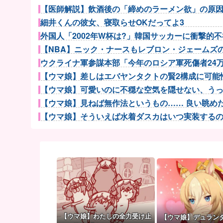
【医師解説】飲酒後の「締めのラーメン欲」の原因は？
細井くんの彼女、寝取らせOKだってよ3
外国人「2002年W杯は?」韓国サッカーに衝撃的不祥
【NBA】ニック・ナースもレブロン・ジェームズのP
ウクライナ軍参謀本部「今年のロシア軍死傷者24万人
【ウマ娘】差しはエバヤンタクトの賢2構成に可能性
【ウマ娘】可愛いのに不穏な空気を隠せない、うっか
【ウマ娘】見ねば無作法というもの…… 良い眺めだタ
【ウマ娘】そういえば水着ダスカはいつ実装するのだろ
【ウマ娘】アイちゃんをいやらしい目で見ないで！！→
【スト6】竹内ジョン選手「どう考えても調整の時期
【画像】電車でこの帽子かぶってる人はガチ西武
【試合結果】阪神vs横浜 2026/08/06 【大竹6回3..
【画像】8月だから夏に撮った写真あげていく
無神経な人あるある
【悲報】Googleのエンジニア「AIで仕事がつまらな
【ウマ娘】わたしの全力受け止
【ウマ娘】デュラン