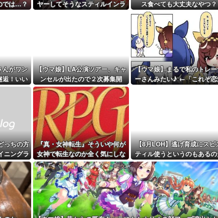
で名曲だと...
のでは…？
ヤーしてそうなスティルインラ
ス食べても大丈夫なやつ？
距離先行編成...
ブ（セーラーマーズ衣装）
予定！第...
さんがワン
【ウマ娘】LA公演ツアー、キャ
【ウマ娘】まるで私のトレー
邂逅！いい
ンセルが出たので２次募集開
ーさんみたい♪ ←「これぞ恋
だ
始！サンタアニタパークへ行く
強者スペ一族…」
オプショナルツアーも決定！
はどっちの方
『真・女神転生』そういや何が
【8月LOH】逃げ育成にスピ
ウイニングラ
女神で転生なのか全く気にしな
ティル使うというのもあるの
だけど
いでプレイしてた『真・女神転
な
生2』