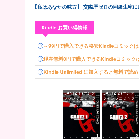
【私はあなたの味方】 交際歴ゼロの同級生宅に
Kindle お買い得情報
～99円で購入できる格安Kindleコミック
現在無料0円で購入できるKindleコミッ
Kindle Unlimited に加入すると無
GANTZ 1 (ヤング
GANTZ 2 (ヤング
ジャンプコミック
ジャンプコミック
スDIGITAL)
スDIGITAL)
価格：¥100
価格：¥100