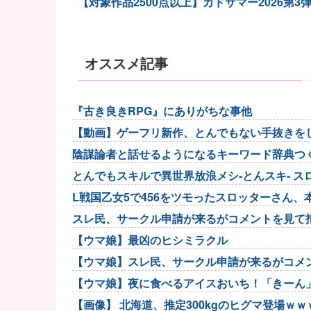
【対象作品2500点以上】カドサマー2026第3
オススメ記事
『古き良きRPG』にありがちな事他
【動画】ゲーフリ新作、とんでもない手抜きをし
陰謀論者と話せるようになるキーワード辞典つ
とんでもスキルで異世界放浪メシ-とんスキ- スロ
L戦国乙女5で456をツモったスロッターさん
スレ民、サークル申請が来るがコメントを見て
【ウマ娘】最凶のヒシミラクル
【ウマ娘】スレ民、サークル申請が来るがコメ
【ウマ娘】夜に食べるアイスおいち！「きーん
【画像】 北海道、推定300kgのヒグマ登場ｗ