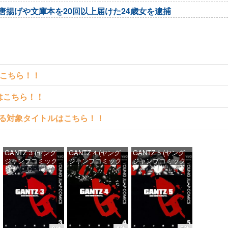
唐揚げや文庫本を20回以上届けた24歳女を逮捕
はこちら！！
クはこちら！！
料で読める対象タイトルはこちら！！
GANTZ 3 (ヤング
GANTZ 4 (ヤング
GANTZ 5 (ヤング
ジャンプコミック
ジャンプコミック
ジャンプコミック
スDIGITAL)
スDIGITAL)
スDIGITAL)
価格：¥100
価格：¥100
価格：¥100