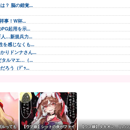
 脳の錯覚...
事！W杯...
G起用を示...
…新規兵力...
を感じなくも...
りドンナさん...
ルマエ…（...
う（ﾃﾞｯ...
 わかりま...
がおかしい。...
ファン
.
くなっ...
ダルっても
【ウマ娘】シットの炎がファイ
【ウマ娘】タキオン、このソ