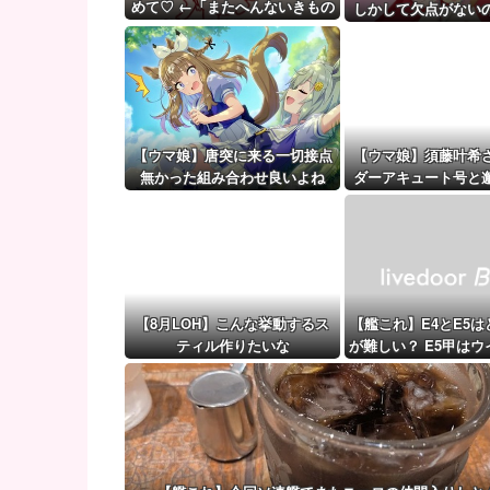
モーニング娘。'25『気になるその気の歌』ってガチ
めて♡ ←「またへんないきもの
しかして欠点がない
がふえてる…」
【ウマ娘】（審議）無凸ブーケと完凸シャカール、中
【ウマ娘】覚醒Lv6、7の解放が今後2か月置きに実装
【ウマ娘】唐突に来る一切接点
【ウマ娘】須藤叶希
無かった組み合わせ良いよね
ダーアキュート号と
ツーショット
【8月LOH】こんな挙動するス
【艦これ】E4とE5
ティル作りたいな
が難しい？ E5甲は
ンって聞いたん