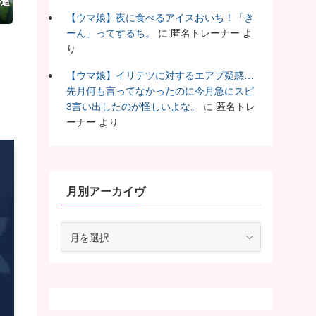
か追
【ウマ娘】夜に食べるアイスおいち！「き
ーん」ってするち。
に
匿名トレーナー
よ
り
【ウマ娘】イリテツに対するエアプ疑惑…
先月何も言ってなかったのに今月急にスピ
3言い出したのが怪しいよな。
に
匿名トレ
ーナー
より
月別アーカイヴ
月
別
ア
ー
カ
イ