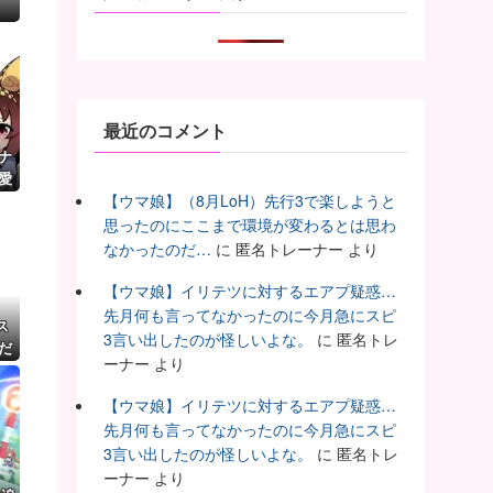
最近のコメント
ナ
愛
【ウマ娘】（8月LoH）先行3で楽しようと
思ったのにここまで環境が変わるとは思わ
なかったのだ…
に
匿名トレーナー
より
【ウマ娘】イリテツに対するエアプ疑惑…
先月何も言ってなかったのに今月急にスピ
ス
3言い出したのが怪しいよな。
に
匿名トレ
だ
ーナー
より
【ウマ娘】イリテツに対するエアプ疑惑…
先月何も言ってなかったのに今月急にスピ
3言い出したのが怪しいよな。
に
匿名トレ
ーナー
より