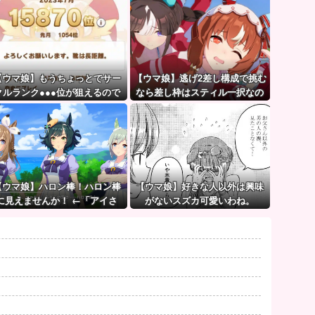
【ウマ娘】もうちょっとでサー
【ウマ娘】逃げ2差し構成で挑む
クルランク●●●位が狙えるので
なら差し枠はスティル一択なの
頑張りましょう。← これ
だ。
【ウマ娘】ハロン棒！ハロン棒
【ウマ娘】好きな人以外は興味
に見えませんか！ ←「アイさ
がないスズカ可愛いわね。
ん…静かに…」