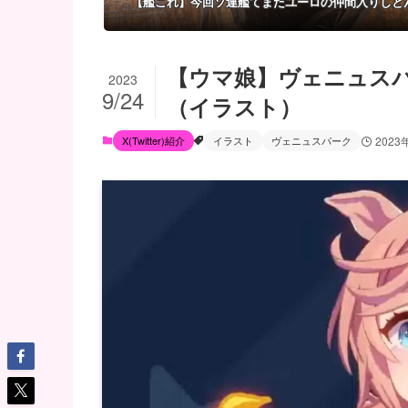
【艦これ】今回ソ連艦てまたユーロの仲間入りしと
【ウマ娘】ヴェニュス
2023
9/24
（イラスト）
X(Twitter)紹介
イラスト
ヴェニュスパーク
2023