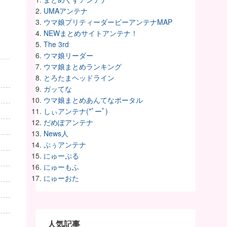
UMAアンテナ
ウマ娘プリティーダービーアンテナMAP
NEWまとめサイトアンテナ！
The 3rd
ウマ娘リーダー
ウマ娘まとめランキング
とろたまヘッドライン
ガッてな
ウマ娘まとめあんてなポータル
しぃアンテナ(*ﾟーﾟ)
だめぽアンテナ
News人
ぷぅアンテナ
にゅーぷる
にゅーもふ
にゅーおた
人気記事