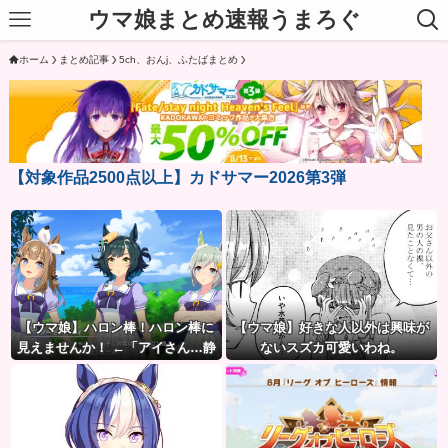
ウマ娘まとめ速報うまろぐ
ホーム
まとめ記事
5ch、おんj、ふたばまとめ
【対象作品2500点以上】カドサマー2026第3弾
【ウマ娘】ハロン棒！ハロン棒に
【ウマ娘】好きな人以外は興味が
見えませんか！ ←「アイさん…静
ないスズカ可愛いわね。
かに…」