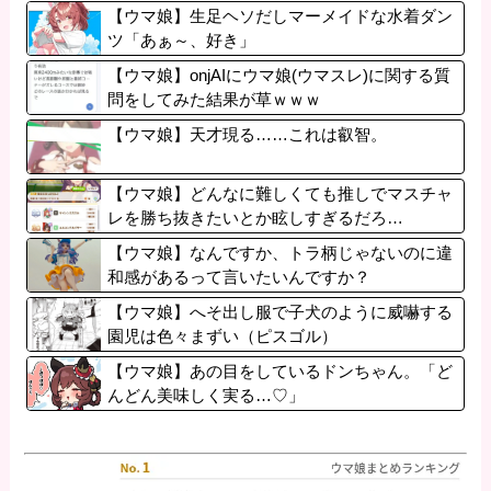
【ウマ娘】生足ヘソだしマーメイドな水着ダン
ツ「あぁ～、好き」
【ウマ娘】onjAIにウマ娘(ウマスレ)に関する質
問をしてみた結果が草ｗｗｗ
【ウマ娘】天才現る……これは叡智。
【ウマ娘】どんなに難しくても推しでマスチャ
レを勝ち抜きたいとか眩しすぎるだろ…
【ウマ娘】なんですか、トラ柄じゃないのに違
和感があるって言いたいんですか？
【ウマ娘】へそ出し服で子犬のように威嚇する
園児は色々まずい（ピスゴル）
【ウマ娘】あの目をしているドンちゃん。「ど
んどん美味しく実る…♡」