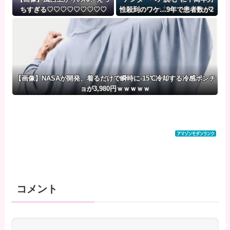
ちすぎる♡♡♡♡♡♡♡♡♡
性殺到のワケ…9年で患者数が2
00倍以上
【画像】NASAが開発、着るだけで瞬時に-15℃冷却する冷感ポンチ
ョが3,980円ｗｗｗｗｗ
コメント