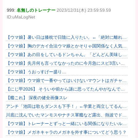
999:
名無しのトレーナー
2023/12/31(木) 23:59:59.59
ID:uMaLogNet
【ウマ娘】暑い日は膝枕で日陰に入りたい。←「絶対に離れた
くない場所だな」
【ウマ娘】胸のデカイ合法ウマ娘とかそりゃ国関係なく人気出
るわな
【ウマ娘】あの目をしているドンちゃん。「どんどん美味しく
実る…♡」
【ウマ娘】先月何も言ってなかったのに今月急にスピ3言い出
したのが怪しいよな。
【ウマ娘】うおっすげー盛り…
【ウマ娘】ウマ娘で一番やってはいけないマウントはガチャで
も育成でもグッズでもなく、これ。
【にじ甲2026】 そういや前から謎に思ってたんやがなんでマ
ドロックなんてアナウンス入ってたんや？
【艦これ】 深夜の健全画像スレ
アンチ「池田は歌もダンスも下手！」←学業と両立してるんだ
からレッスンに参加出来なくて当たり前だろ？？？
川底に沈んでいたマンモスやナチス軍艦など露出、熱波でドナ
ウ川が歴史的渇水！
【ウマ娘】トレーナーとずっと一緒にいる関係になりたいルラ
ちって可愛くない？
【ウマ娘】メガネキャラのメガネを外す事についてどう思う？