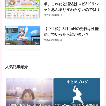
ポ、これだと追込はスピ3ドリジ
ャとあんまり変わらないのでは？
2026年8月2日
【ウマ娘】8月LoHの先行は性能
だけでいったら誰が強い？
2026年8月1日
人気記事紹介
【画像】風呂上がりの柿、えっ
“アンダーヘア脱毛”に中高年男