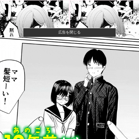
広告を閉じる
【衝撃】きゃりーぱみゅぱみゅ 本名をさらりと告白
【画像】山ガールさん、山でラーメンを食べたらおじ
さんに怒られ...
みいちゃん、セコカンになる
【速報】ワンピースの「世界に5種しかない飛行能力」
発言の謎が...
【朗報】みい山作者さん、みいちゃんでチー牛なので
はという疑惑...
川底に沈んでいたマンモスやナチス軍艦など露出、熱
波でドナウ川...
防弾ガラスの件で誤情報を拡散した左派、間違いを指
摘されても頑...
【速報】中国の海警局と中国海軍の船が衝突2人死亡
南シナ海で...