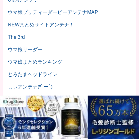
ウマ娘プリティーダービーアンテナMAP
NEWまとめサイトアンテナ！
The 3rd
ウマ娘リーダー
ウマ娘まとめランキング
とろたまヘッドライン
しぃアンテナ(*ﾟーﾟ)
だめぽアンテナ
News人
にゅーぷる
にゅーもふ