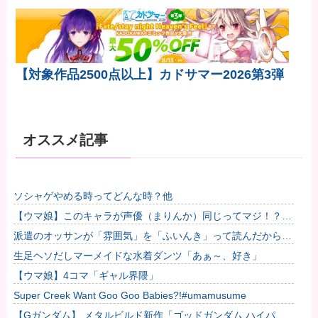
【対象作品2500点以上】カドサマー2026第3弾
オススメ記事
ソシャゲやめる時ってどんな時？他
【ウマ娘】このキャラが声優（まりんか）同じってマジ！？
←「スズカさんみたいな演技の方がレアだと聞いて驚いたよ」
派遣のオッサンが「雰囲気」を「ふいんき」って読んだから蹴
他
り飛ばしたわ...仕事舐めんな
生足ヘソだしマーメイドな水着ダンツ「あぁ～、好き」
【ウマ娘】4コマ「ギャル界隈」
Super Creek Want Goo Goo Babies?!#umamusume
【Gガンダム】 メタルビルド新作「ゴッドガンダム ハイパー