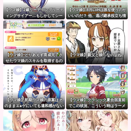
【ウマ娘】2歳リーディングリーデ
【ウマ娘】8月LoHは誰を使うのが
ィングサイアー…もしかしてシー
いいのだ？ 他、逃げ継承役立ち情
ザリオって凄いのでは？
報など
【ウマ娘】とりあえず育成完了さ
【ウマ娘】親父と娘…なのよね。
せたウマ娘のスキルを取得するの
が面倒…このまま終わらせたろ！
←「実はこれちょっと損してる
ぞ」
【ウマ娘】初期ウマ娘の原案はそ
【ウマ娘】クラシック夏合宿直前
のままエ●ゲにいても違和感がない
でこの状況、こういう時はラーメ
んだ。
ン食べてもいいのかな？