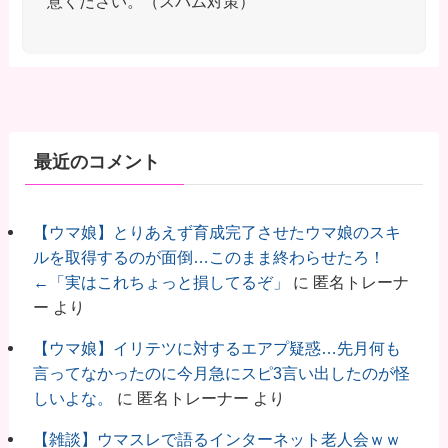
意ください。（スパム対策）
最近のコメント
【ウマ娘】とりあえず育成完了させたウマ娘のスキ
ルを取得するのが面倒…このまま終わらせたろ！
←「実はこれちょっと損してるぞ」
に
匿名トレーナ
ー
より
【ウマ娘】イリテツに対するエアプ疑惑…先月何も
言ってなかったのに今月急にスピ3言い出したのが怪
しいよな。
に
匿名トレーナー
より
【雑談】ウマスレで語るインターネット老人会ｗｗ