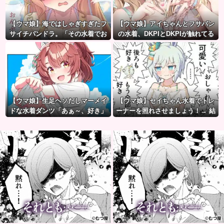
【ウマ娘】海ではしゃぎすぎたフ
【ウマ娘】アイちゃんとフサパン
サイチパンドラ。「その水着でお
の水着、DKPIとDKPIが触れてる
んぶはマズイ…」
構図が良き…
【ウマ娘】生足ヘソだしマーメイ
【ウマ娘】セイちゃん水着でトレ
ドな水着ダンツ「あぁ～、好き」
ーナーを照れさせましょう！→ 結
果