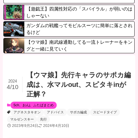
【遊戯王】四属性対応の「スパイラル」が弱いのは
しゃーない
ガンダムの戦艦ってモビルスーツに簡単に落とされ
るけど
【ウマ娘】南武線通勤してる一流トレーナーをキン
グと一緒に見ていく
【ウマ娘】先行キャラのサポカ編
2024
成は、水マルout、スピタキinが
4/10
正解？
5ch、おんj、ふたばまとめ
アグネスタキオン
アドバイス
サポカ編成
スピードタイプ
マルゼンスキー
先行
2023年9月24日
2024年4月10日