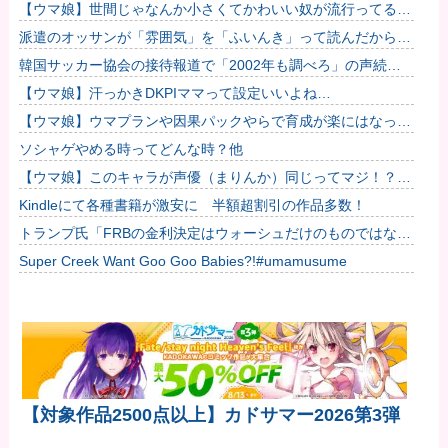
【ウマ娘】世間じゃなんか小さくてかわいい奴が流行ってるら
しいな？
派遣のオッサンが「雰囲気」を「ふいんき」って読んだから蹴
り飛ばしたわ...仕事舐めんな
韓国サッカー協会の接待報道で「2002年も調べろ」の声続出
ｗｗｗ
【ウマ娘】汗っかきDKPIママって設定いいよね…
【ウマ娘】ウマプランや因果パックやらで育成が楽にはなった
けどハードルも高くなってるんだ。
ソシャゲやめる時ってどんな時？他
【ウマ娘】このキャラが声優（まりんか）同じってマジ！？
←「スズカさんみたいな演技の方がレアだと聞いて驚いたよ」
Kindleにて各種書籍が激安に 半額超割引の作品多数！
他
トランプ氏「FRBの金利決定はウォーシュだけのものではな
い」
Super Creek Want Goo Goo Babies?!#umamusume
【対象作品2500点以上】カドサマー2026第3弾