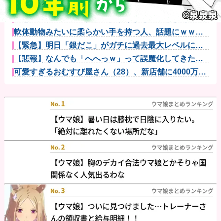
【画像】福原遥さん、意外とあるｗ他
【悲報】タクシー運転手、儲かりまくることが判明ｗ
ｗｗｗｗｗｗ...
軟体動物みたいに柔らかい手を持つ人、話題にｗｗｗ
ｗ「脳が理解...
【緊急】明日「銀だこ」がガチに過去最大レベルに混
みそうwww...
【悲報】なんでも「へへっｗ」って誤魔化してきたワ
イの末路がこ...
可愛すぎるおむすび屋さん（28）、新店舗に4000万円
クラフ...