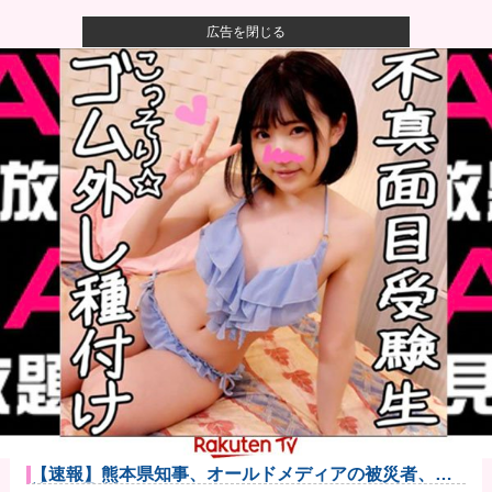
広告を閉じる
【画像】かつて天下を獲っていたYouTuberの現在ｗｗ
ｗｗ
【速報】熊本イオンモール、爆発の原因は『これ』の
可能性
【衝撃】ワイのパッパ、会社でナンバーツーになった
結果ｗｗｗｗ...
可愛すぎるおむすび屋さん（28）、新店舗に4000万円
クラフ...
【悲報】ラッパーさん、札束披露するもネット民から
「新社会人の...
X民「クレーンゲームで飲むヨーグルト取れた！ちゃん
と冷蔵庫で...
広陵高校〝暴力問題〟中井監督が謝罪。野球部巡り昨
年退任「深く...
【速報】熊本県知事、オールドメディアの被災者、遺
族への取材に...