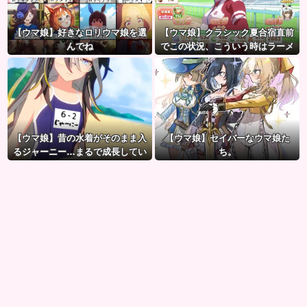
【ウマ娘】好きなロリウマ娘を選
【ウマ娘】クラシック夏合宿直前
んでね
でこの状況、こういう時はラーメ
ン食べてもいいのかな？
【ウマ娘】昔の水着がそのまま入
【ウマ娘】セイバーなウマ娘た
るジャーニー…まるで成長してい
ち。
ない！？