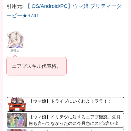
引用元:
【iOS/Android/PC】ウマ娘 プリティーダ
ービー★9741
管理人
エアプスキル代表格。
【ウマ娘】ドライブにいくわよ！ララ！！
【ウマ娘】イリテツに対するエアプ疑惑…先月
何も言ってなかったのに今月急にスピ3言い出
したのが怪しいよな。