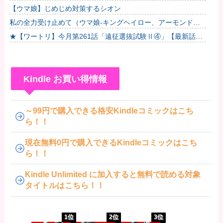
【ウマ娘】じめじめ対策するシオン
私の全力受け止めて（ウマ娘-キングヘイロー、アーモンドア
イ、フサイチパンドラ、ラインクラフト）
★【ワートリ】今月第261話「遠征選抜試験Ⅱ④」【最新話コ
メント用】
Kindle お買い得情報
～99円で購入できる格安Kindleコミックはこち
ら！！
現在無料0円で購入できるKindleコミックはこち
ら！！
Kindle Unlimited に加入すると無料で読める対象
タイトルはこちら！！
1位
2位
3位