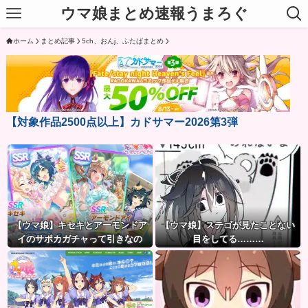
ウマ娘まとめ速報うまろぐ
ホーム
まとめ記事
5ch、おんj、ふたばまとめ
【対象作品2500点以上】カドサマー2026第3弾
【ウマ娘】キセキとアーモンドア
【ウマ娘】ステゴが見たことない
イのサポカガチャって引きなの
目をしてる………
だ？