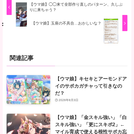
【ウマ娘】◯◯来て全部作り直しのパターン、久しぶ
りに来ちゃう？
【ウマ娘】玉座の不具合…おかしいな？
関連記事
【ウマ娘】キセキとアーモンドア
イのサポカガチャって引きなの
だ？
2026年8月3日
【ウマ娘】「金スキル強い」「白
スキル強い」「更にスキポ2」←
マイル育成で使える根性サポカ忘