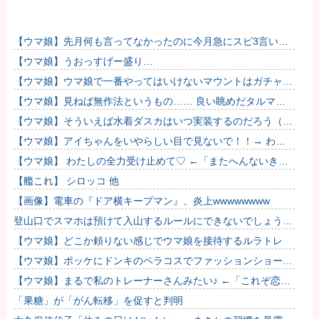
【ウマ娘】先月何も言ってなかったのに今月急にスピ3言い出
したのが怪しいよな。
【ウマ娘】うおっすげー盛り…
【ウマ娘】ウマ娘で一番やってはいけないマウントはガチャで
も育成でもグッズでもなく、これ。
【ウマ娘】見ねば無作法というもの…… 良い眺めだタルマ
エ…（殴
【ウマ娘】そういえば水着ダスカはいつ実装するのだろう（ﾃﾞ
ｯｯｯ
【ウマ娘】アイちゃんをいやらしい目で見ないで！！→ わか
りました…
【ウマ娘】 わたしの全力受け止めて♡ ←「またへんないきも
のがふえてる…」
【艦これ】 シロッコ 他
【画像】電車の『ドア横キープマン』、炎上wwwwwwww
登山口でスマホは預けて入山するルールにできないでしょう
か？山はそれほどの覚悟で入る場所だと思うのです
【ウマ娘】どこか頼りない感じでウマ娘を接待するルラトレ
【ウマ娘】ポッケにドンキのペラコスでファッションショーし
てほしい…
【ウマ娘】まるで私のトレーナーさんみたい♪ ←「これぞ恋愛
強者スペ一族…」
「果糖」が「がん転移」を促すと判明