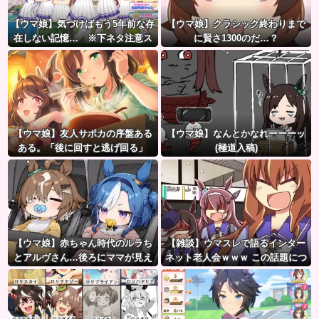
【ウマ娘】気づけばもう5年前な存
【ウマ娘】クラシック終わりまで
在しない記憶… ※下ネタ注意ス
に賢さ1300のだ…？
レ
【ウマ娘】友人サポカの序盤ある
【ウマ娘】なんとかなれーーーッ
ある。「後に回すと逃げ回る」
(極道入稿)
【ウマ娘】赤ちゃん時代のルラち
【雑談】ウマスレで語るインター
とアルヴさん…後ろにママが見え
ネット老人会ｗｗｗ この話題につ
るな？
いていけないってマジ…！？