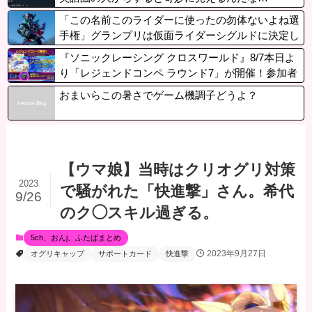
「この名前このライダーに使ったの勿体ないよね選
手権」グランプリは仮面ライダーシグルドに決定し
ました
『ソニックレーシング クロスワールド』8/7本日よ
り「レジェンドコンペ ラウンド7」が開催！参加者
には「ソニックサマーステッカー」プレゼント
おまいらこの暑さでゲーム機調子どうよ？
【ウマ娘】当時はクリオグリ対策
2023
で騒がれた「快進撃」さん。希代
9/26
のク◯スキル過ぎる。
5ch、おんj、ふたばまとめ
2023年9月27日
オグリキャップ
サポートカード
快進撃