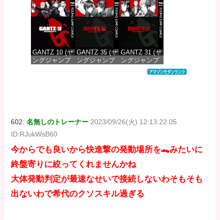
DIGITAL)
DIGITAL)
DIGITAL)
価格：¥100
価格：¥100
価格：¥100
GANTZ 10 (ヤ
GANTZ 35 (ヤ
GANTZ 31 (ヤ
ングジャンプ
ングジャンプ
ングジャンプ
コミックス
コミックス
コミックス
DIGITAL)
DIGITAL)
DIGITAL)
価格：¥100
価格：¥100
価格：¥100
602:
名無しのトレーナー
2023/09/26(火) 12:13:22.05
ID:RJukWsB60
今からでも良いから快進撃の発動場所を🐊みたいに
終盤寄りに絞ってくれませんかね
大体発動判定が最速なせいで接続しないわそもそも
出ないわで希代のクソスキル過ぎる