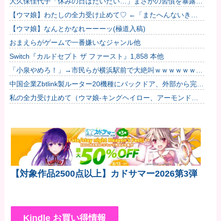
大久保佳代子「休みの日はだいたい…」まさかの習慣を暴露ｗ
ｗｗ
【ウマ娘】わたしの全力受け止めて♡ ←「またへんないきも
のがふえてる…」
【ウマ娘】なんとかなれーーーッ(極道入稿)
おまえらがゲームで一番嫌いなジャンル他
Switch『カルドセプト ザ ファースト』1,858 本他
「小泉やめろ！」→市民らが横浜駅前で大絶叫ｗｗｗｗｗｗｗ
ｗ
中国企業Zbtlink製ルーター20機種にバックドア、外部から完全
制御のおそれ！
私の全力受け止めて（ウマ娘-キングヘイロー、アーモンドア
イ、フサイチパンドラ、ラインクラフト）
【対象作品2500点以上】カドサマー2026第3弾
Kindle お買い得情報