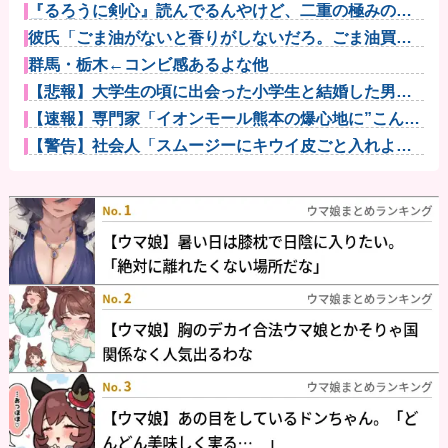
『るろうに剣心』読んでるんやけど、二重の極みの理
屈が理解出来...
彼氏「ごま油がないと香りがしないだろ。ごま油買い
な！それと、...
群馬・栃木←コンビ感あるよな他
【悲報】大学生の頃に出会った小学生と結婚した男、
めちゃくちゃ...
【速報】専門家「イオンモール熊本の爆心地に”こんな
もの”があ...
【警告】社会人「スムージーにキウイ皮ごと入れよ。
これ美容にい...