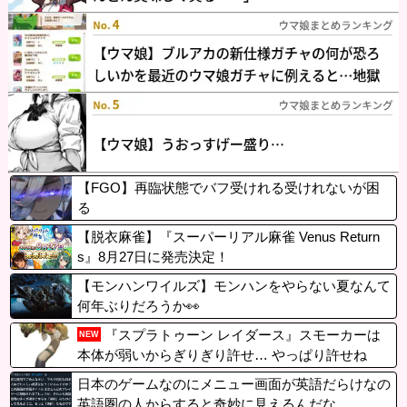
【FGO】再臨状態でバフ受けれる受けれないが困
る
【脱衣麻雀】『スーパーリアル麻雀 Venus Return
s』8月27日に発売決定！
【モンハンワイルズ】モンハンをやらない夏なんて
何年ぶりだろうか👀
『スプラトゥーン レイダース』スモーカーは
NEW
本体が弱いからぎりぎり許せ… やっぱり許せね
え！
日本のゲームなのにメニュー画面が英語だらけなの
英語圏の人からすると奇妙に見えるんだな…