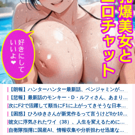
【悲報】母親、息子を通して男の競争の厳しさを知る
ｗｗｗｗ
【悲報】八王子の夏祭り、衛生管理終わってた
【朗報】ハンターハンター最新話、ベンジャミンが覚
醒して主人公...
【悲報】最新話のモンキー・D・ルフィさん、あまりに
も情けなさ...
次にF2で活躍して順当にF1に上がってきそうな日本人
ドライバ...
【困惑】ひろゆきさんが新党作るって言うけど0か100
みたいな...
彼女に浮気されたワイ（38）、人生を変えるために
「プログラミ...
自衛隊指揮に国産AI、情報収集や分析担わせ迅速な意
思決定…「...