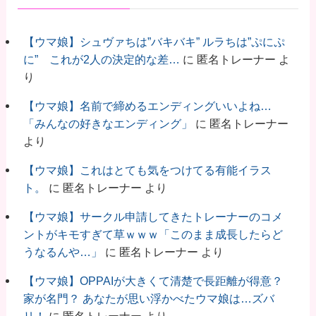
【ウマ娘】シュヴァちは”バキバキ” ルラちは”ぷにぷ
に” これが2人の決定的な差…
に
匿名トレーナー
よ
り
【ウマ娘】名前で締めるエンディングいいよね…
「みんなの好きなエンディング」
に
匿名トレーナー
より
【ウマ娘】これはとても気をつけてる有能イラス
ト。
に
匿名トレーナー
より
【ウマ娘】サークル申請してきたトレーナーのコメ
ントがキモすぎて草ｗｗｗ「このまま成長したらど
うなるんや…」
に
匿名トレーナー
より
【ウマ娘】OPPAIが大きくて清楚で長距離が得意？
家が名門？ あなたが思い浮かべたウマ娘は…ズバ