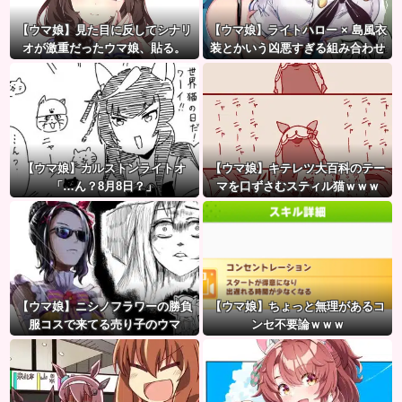
【ウマ娘】見た目に反してシナリ
【ウマ娘】ライトハロー × 島風衣
オが激重だったウマ娘、貼る。
装とかいう凶悪すぎる組み合わせ
ｗｗｗ「大変なことに…」
【ウマ娘】カルストンライトオ
【ウマ娘】キテレツ大百科のテー
「…ん？8月8日？」
マを口ずさむスティル猫ｗｗｗ
「何ィーーーーー!!?（ガビー
ン）」
【ウマ娘】ニシノフラワーの勝負
【ウマ娘】ちょっと無理があるコ
服コスで来てる売り子のウマ
ンセ不要論ｗｗｗ
娘！？