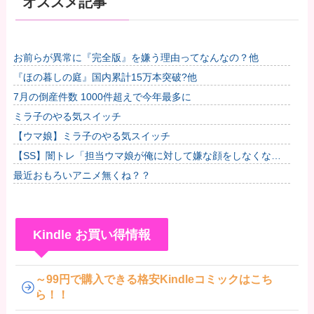
オススメ記事
お前らが異常に『完全版』を嫌う理由ってなんなの？他
『ほの暮しの庭』国内累計15万本突破?他
7月の倒産件数 1000件超えで今年最多に
ミラ子のやる気スイッチ
【ウマ娘】ミラ子のやる気スイッチ
【SS】闇トレ「担当ウマ娘が俺に対して嫌な顔をしなくなっ
たので、言葉責めをすることで身の毛がよだつ思いをしてもら
最近おもろいアニメ無くね？？
うことに...
Kindle お買い得情報
～99円で購入できる格安Kindleコミックはこち
ら！！