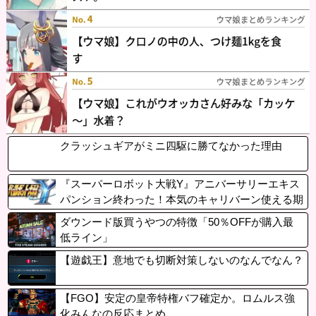
クラッシュギアがミニ四駆に勝てなかった理由
『スーパーロボット大戦Y』アニバーサリーエキス
パンション終わった！本気のキャリバーン使える期
間短！？
ダウンード版買うやつの特徴「50％OFFが購入最
低ライン」
【遊戯王】意地でも切断対策しないのなんでなん？
【FGO】安定の皇帝特権バフ確定か。ロムルス強
化みんなの反応まとめ