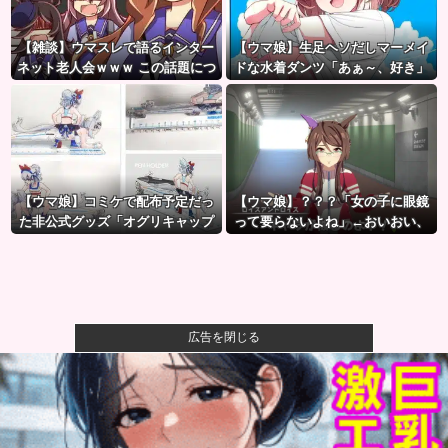
【雑談】ウマスレで語るインター
【ウマ娘】生足ヘソだしマーメイ
ネット老人会ｗｗｗ この話題につ
ドな水着ダンツ「あぁ～、好き」
いていけないってマジ…！？
【ウマ娘】コミケで配布予定だっ
【ウマ娘】？？？「女の子に眼鏡
た非公式グッズ「オグリキャップ
って要らないよね」←おいおい、
タマモクロスアクリル定規」意外
こいつ●ぬぞ…
(?)な落とし穴により配布を撤回す
ることに…
広告を閉じる