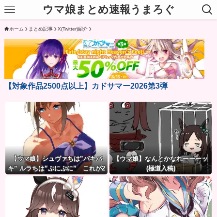
ウマ娘まとめ速報うまろぐ
ホーム
まとめ記事
X(Twitter)紹介
【対象作品2500点以上】カドサマー2026第3弾
【ウマ娘】シュヴァちは”バキバ
【ウマ娘】なんとかなれーーーッ
キ” ルラちは”ぷにぷに” これが2
(極道入稿)
人の決定的な差…