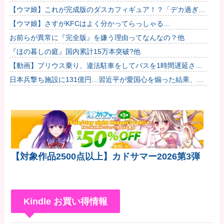
稿に憶測殺到
【ウマ娘】これが完成版のダスカフィギュア！？「デカ過ぎん
だろ…」
【ウマ娘】さすがKFCはよく分かってらっしゃる…
お前らが異常に『完全版』を嫌う理由ってなんなの？他
『ほの暮しの庭』国内累計15万本突破?他
【動画】プリウス乗り、違法駐車をしてバスを1時間遅延させ
てしまった模様
日本兵撃ち施設に131億円…習近平が愛国心を煽った結果、
「抗日テーマパーク｣が中国各地に広がる！
【対象作品2500点以上】カドサマー2026第3弾
Kindle お買い得情報