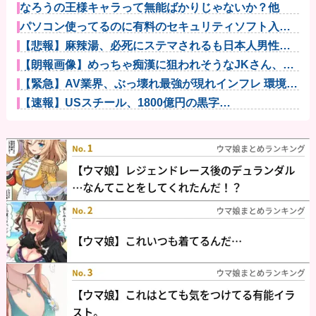
なろうの王様キャラって無能ばかりじゃないか？他
パソコン使ってるのに有料のセキュリティソフト入れ
てない人って...
【悲報】麻辣湯、必死にステマされるも日本人男性か
ら見向きもさ...
【朗報画像】めっちゃ痴漢に狙われそうなJKさん、痴
漢を逮捕ｗ...
【緊急】AV業界、ぶっ壊れ最強が現れインフレ 環境崩
壊ｗｗｗ...
【速報】USスチール、1800億円の黒字
wwwwwwwwww...