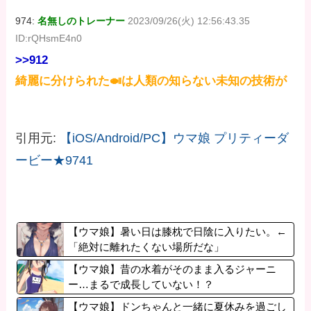
974:
名無しのトレーナー
2023/09/26(火) 12:56:43.35
ID:rQHsmE4n0
>>912
綺麗に分けられた🍛は人類の知らない未知の技術が
引用元:
【iOS/Android/PC】ウマ娘 プリティーダ
ービー★9741
【ウマ娘】暑い日は膝枕で日陰に入りたい。←
「絶対に離れたくない場所だな」
【ウマ娘】昔の水着がそのまま入るジャーニ
ー…まるで成長していない！？
【ウマ娘】ドンちゃんと一緒に夏休みを過ごし