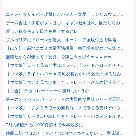
ニチレイをサイバー攻撃したハッカー集団「ランサムウェア」
個人情報など20万件以上をダークウェブ上に公開か
ゲーム会社「決定ボタンは〇、キャンセルは✕、当たり前の
話」→ ゲーム会社「今日から決定ボタンは✕にしまー
新しい税を考えて日本を良くするスレ
す！！！」
ブルガリアにドローンが侵入、ルーマニア国境付近で爆発…当
局「ウクライナ軍がよく使う機種」！
【は？】上高地にゴミ大量不法投棄 韓国語表記のごみ袋に紙
やプラスチック、缶、瓶などが混在 生肉やキムチ、ラーメン
無職だからAI使って「投資」で稼ごうと思うｗｗｗｗｗ
などさま...
【ウマ娘】よーく見ると実はホラー…「ライトハローとイチャ
つくスティルトレ漫画」
【ウマ娘】ライトハロー × 島風衣装とかいう凶悪すぎる組み合
わせｗｗｗ「大変なことに…」
【ウマ娘】ついに見つけました…トレーナーさんの領収書と給
与明細！！
【百合】 チョコレートケーキ美味しい ほか
過去のオプションパーツセットの実質的な再販シリーズ展開止
まるの早すぎない？
【ウマ娘】ニシノフラワーの勝負服コスで来てる売り子のウマ
娘！？
【ウマ娘】サークル申請してきたトレーナーのコメントがキモ
すぎて草ｗｗｗ「このまま成長したらどうなるんや…」
7月の倒産件数 1000件超えで今年最多に
佐藤二朗「“ほんとうのこと”は何ひとつ言えない…」意味深投