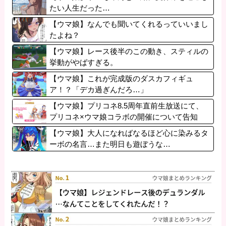
たい人生だった…
【ウマ娘】なんでも聞いてくれるっていいまし
たよね？
【ウマ娘】レース後半のこの動き、スティルの
挙動がやばすぎる。
【ウマ娘】これが完成版のダスカフィギュ
ア！？「デカ過ぎんだろ…」
【ウマ娘】プリコネ8.5周年直前生放送にて、
プリコネ×ウマ娘コラボの開催について告知
が！？今秋予定で詳細については後日発表との
【ウマ娘】大人になればなるほど心に染みるタ
こと。※動画リンク有
ーボの名言…また明日も遊ぼうな…