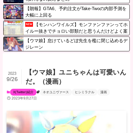
【朗報】GTA6、予約注文がTake-Twoの内部予測を
大幅に上回る
【モンハンワイルズ】モンファンファンってホ
NEW
イルー抜きでチョロい部類だと思うんだけどよく案
山子でも務まるようなポジションでここまで忌み嫌
【ウマ娘】怠けているどぼ先生を檻に閉じ込めるデ
われる存在になれるもんだな
ジレーン
【ウマ娘】ユニちゃんは可愛いん
2023
9/26
だ。（漫画）
X(Twitter)紹介
ネオユニヴァース
ヒシミラクル
漫画
2023年9月27日