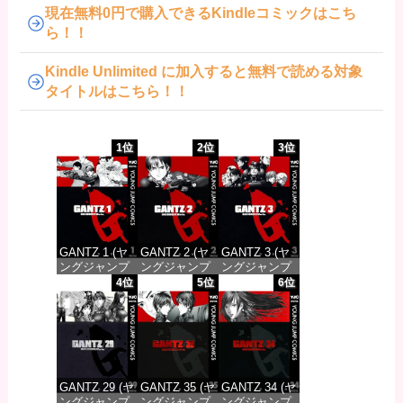
現在無料0円で購入できるKindleコミックはこち
ら！！
Kindle Unlimited に加入すると無料で読める対象
タイトルはこちら！！
1位
2位
3位
GANTZ 1 (ヤ
GANTZ 2 (ヤ
GANTZ 3 (ヤ
ングジャンプ
ングジャンプ
ングジャンプ
コミックス
コミックス
コミックス
4位
5位
6位
DIGITAL)
DIGITAL)
DIGITAL)
価格：¥617
価格：¥617
価格：¥617
GANTZ 29 (ヤ
GANTZ 35 (ヤ
GANTZ 34 (ヤ
ングジャンプ
ングジャンプ
ングジャンプ