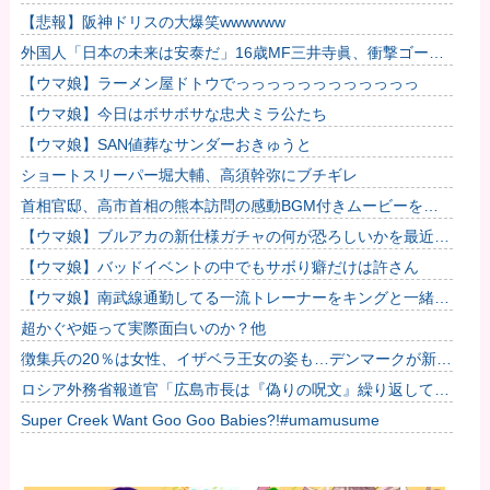
処法
【悲報】阪神ドリスの大爆笑wwwwww
外国人「日本の未来は安泰だ」16歳MF三井寺眞、衝撃ゴー
ル！久保建英超え歴代2位の記録！3得点に絡む活躍で海外絶
【ウマ娘】ラーメン屋ドトウでっっっっっっっっっっっっ
賛！【海...
【ウマ娘】今日はボサボサな忠犬ミラ公たち
【ウマ娘】SAN値葬なサンダーおきゅうと
ショートスリーパー堀大輔、高須幹弥にブチギレ
首相官邸、高市首相の熊本訪問の感動BGM付きムービーを投
稿「全部が全部ありがたかったです」
【ウマ娘】ブルアカの新仕様ガチャの何が恐ろしいかを最近の
ウマ娘ガチャに例えると…地獄だな？
【ウマ娘】バッドイベントの中でもサボり癖だけは許さん
【ウマ娘】南武線通勤してる一流トレーナーをキングと一緒に
見ていく他
超かぐや姫って実際面白いのか？他
徴集兵の20％は女性、イザベラ王女の姿も…デンマークが新た
な兵役制度開始！
ロシア外務省報道官「広島市長は『偽りの呪文』繰り返してい
る」 平和宣言を非難
Super Creek Want Goo Goo Babies?!#umamusume