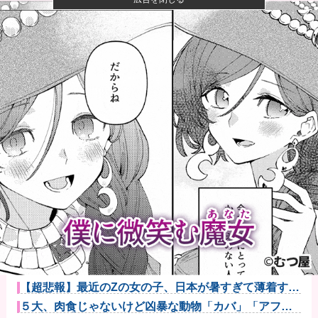
【衝撃】ハンターハンター、とんでもねえ伏線が発掘
される。クル...
【悲報】黒人、卑怯すぎて炎上するｗｗｗｗ
【衝撃】クルタ族虐 殺の犯人、ツェリードニヒで確
定！クロロの...
【悲報】コレコレ、月収1億円ｗｗｗそりゃ外出るのに
ボディガー...
反斎藤知事派が本丸に攻め込まれる窮地に突入、「よ
うやく反撃の...
楽天ノーコン軍団、5死球当ててサヨナラ負けｗ他
【超悲報】最近のZの女の子、日本が暑すぎて薄着すぎ
る他
５大、肉食じゃないけど凶暴な動物「カバ」「アフリ
カゾウ」「バ...