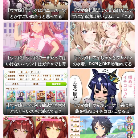
【ウマ娘】ポッケはバニースーツ
【ウマ娘】最近よく見る顔がアッ
とかすごい似合うと思ってる
プになる演出良いよね。←「これ
とかこれとか…」
【ウマ娘】ウマ娘で一番やっては
【ウマ娘】アイちゃんとフサパン
いけないマウントはガチャでも育
の水着、DKPIとDKPIが触れてる
成でもグッズでもなく、これ。
構図が良き…
【ウマ娘】パワ入り編成だと大体
【ウマ娘】ヴィルシーナ「男は胃
どれくらいスキポ盛れてる？
袋を掴めばイチコロ♪…なるほ
ど。」→ 一方ジェンティルさん
（アカン）