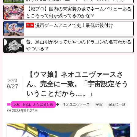
る」
【城プロ】国内の未実装の城でネームバリューある
ところって何か残ってるのかな？
漫画ゲームアニメで史上最低の後付け
NEW
昔、鳥山明がやってたやつのドラゴンの名前わかる
やついる？
【ウマ娘】ネオユニヴァースさ
2023
ん、完全に一致。「宇宙設定そう
9/27
いうことだから…。」
5ch、おんj、ふたばまとめ
ネオユニヴァース
宇宙
完全に一致
2023年9月27日