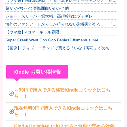
【ウマ娘】南武線通勤してる一流トレーナーをキングと一緒に
見ていく他
超かぐや姫って実際面白いのか？他
ショートスリーパー堀大輔、高須幹弥にブチギレ
海外のファンアートからしか得られない栄養素がある。←「お
デジ以外味付けが濃いな…」
【ウマ娘】4コマ「ギャル界隈」
Super Creek Want Goo Goo Babies?!#umamusume
【画像】 ディズニーランドで買える「いなり寿司」がめちゃ
めちゃ美味しそう
Kindle お買い得情報
～99円で購入できる格安Kindleコミックはこち
ら！！
現在無料0円で購入できるKindleコミックはこち
ら！！
Kindle Unlimited に加入すると無料で読める対象