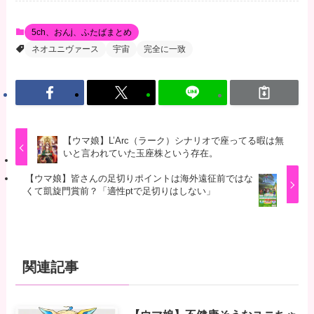
5ch、おんj、ふたばまとめ
ネオユニヴァース
宇宙
完全に一致
【ウマ娘】L’Arc（ラーク）シナリオで座ってる暇は無
いと言われていた玉座株という存在。
【ウマ娘】皆さんの足切りポイントは海外遠征前ではな
くて凱旋門賞前？「適性ptで足切りはしない」
関連記事