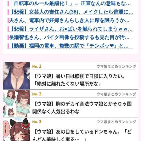
「自転車のルール厳罰化！」← 正直なんの意味もなか
った件ｗｗ...
【悲報】女芸人の吉住さん(36)、メイクしたら普通に美
人の部...
夫さん、電車内で妊婦さんらしき人に席を譲ろうか悩
んでいたら隣...
【悲報】ライザさん、お●ぱいを触られてしまうｗｗｗ
ｗｗｗｗｗ
長瀬智也さん、バイク画像を投稿するも見た目が汚ら
しいとネット...
【動画】福岡の電車、複数の駅で「チンポッ❤」とい
うアナウンス...