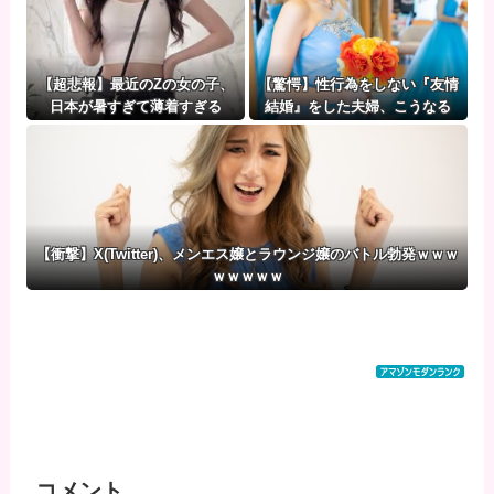
【超悲報】最近のZの女の子、
【驚愕】性行為をしない『友情
日本が暑すぎて薄着すぎる
結婚』をした夫婦、こうなる
⇒･･･！！！
【衝撃】X(Twitter)、メンエス嬢とラウンジ嬢のバトル勃発ｗｗｗ
ｗｗｗｗｗ
コメント