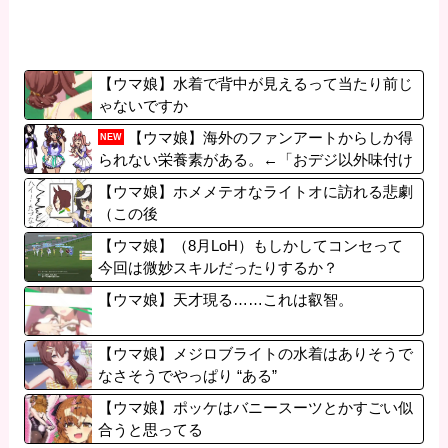
【ウマ娘】水着で背中が見えるって当たり前じ
ゃないですか
【ウマ娘】海外のファンアートからしか得
NEW
られない栄養素がある。←「おデジ以外味付け
が濃いな…」
【ウマ娘】ホメメテオなライトオに訪れる悲劇
（この後
【ウマ娘】（8月LoH）もしかしてコンセって
今回は微妙スキルだったりするか？
【ウマ娘】天才現る……これは叡智。
【ウマ娘】メジロブライトの水着はありそうで
なさそうでやっぱり “ある”
【ウマ娘】ポッケはバニースーツとかすごい似
合うと思ってる