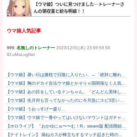
ウマ娘人気記事
999:
名無しのトレーナー
2023/12/31(木) 23:59:59.59
ID:uMaLogNet
【ウマ娘】暑い日は膝枕で日陰に入りたい。←「絶対に離れた
くない場所だな」
【ウマ娘】胸のデカイ合法ウマ娘とかそりゃ国関係なく人気出
るわな
【ウマ娘】あの目をしているドンちゃん。「どんどん美味しく
実る…♡」
【ウマ娘】先月何も言ってなかったのに今月急にスピ3言い出
したのが怪しいよな。
【ウマ娘】うおっすげー盛り…
【ウマ娘】ウマ娘で一番やってはいけないマウントはガチャで
も育成でもグッズでもなく、これ。
【ホロライブ】 『おかゆにゅ〜〜む！R』steam版 配信開始延
期のお詫びとお知らせ
【ナイトレイン】 拗ねカスが棒立ちするマッチ起きた時の対