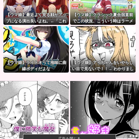
【ウマ娘】最近よく見る顔がアッ
【ウマ娘】クラシック夏合宿直前
プになる演出良いよね。←「これ
でこの状況、こういう時はラーメ
とかこれとか…」
ン食べてもいいのかな？
【ウマ娘】ライトオって地味に曲
【ウマ娘】アイちゃんをいやらし
線ボディだよな
い目で見ないで！！→ わかりまし
た…
広告を閉じる