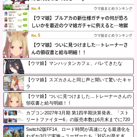
【ウマ娘】マンハッタンカフェ、バレてきたな
【ウマ娘】スズカさんと同じ声と聞いて驚いたキャ
ラ
【ウマ娘】ついに見つけました…トレーナーさんの
領収書と給与明細！！
カプコン2027年3月期 第1四半期決算発表、「スト
リートファイター6」の販売本数は6月末までに720
万本、3か月で49万本の売上。
Switch2版FF14、ロード時間が高速になる最適化を
わずか3日で実施→ユーザーたち「対応が早すぎ