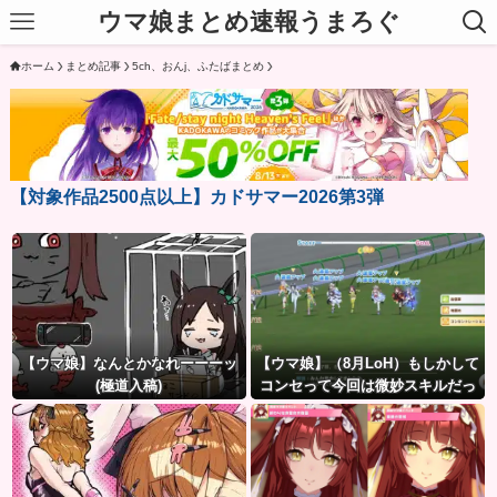
ウマ娘まとめ速報うまろぐ
ホーム
まとめ記事
5ch、おんj、ふたばまとめ
【対象作品2500点以上】カドサマー2026第3弾
【ウマ娘】なんとかなれーーーッ
【ウマ娘】（8月LoH）もしかして
(極道入稿)
コンセって今回は微妙スキルだっ
たりするか？