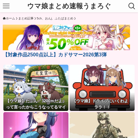
ウマ娘まとめ速報うまろぐ
ホーム
まとめ記事
5ch、おんj、ふたばまとめ
【対象作品2500点以上】カドサマー2026第3弾
【ウマ娘】たぶん「3200ｍだよ」
【ウマ娘】ドライブにいくわよ！
って言ったからこうなってるマイ
ララ！！
ル犬