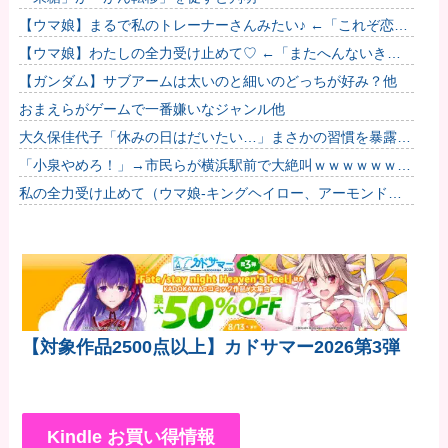
【ウマ娘】まるで私のトレーナーさんみたい♪ ←「これぞ恋愛
強者スペ一族…」
【ウマ娘】わたしの全力受け止めて♡ ←「またへんないきも
のがふえてる…」
【ガンダム】サブアームは太いのと細いのどっちが好み？他
おまえらがゲームで一番嫌いなジャンル他
大久保佳代子「休みの日はだいたい…」まさかの習慣を暴露ｗ
ｗｗ
「小泉やめろ！」→市民らが横浜駅前で大絶叫ｗｗｗｗｗｗｗ
ｗ
私の全力受け止めて（ウマ娘-キングヘイロー、アーモンドア
イ、フサイチパンドラ、ラインクラフト）
【対象作品2500点以上】カドサマー2026第3弾
Kindle お買い得情報