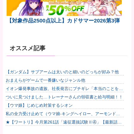
【対象作品2500点以上】カドサマー2026第3弾
オススメ記事
【ガンダム】サブアームは太いのと細いのどっちが好み？他
おまえらがゲームで一番嫌いなジャンル他
イオン爆発事故の遺族、社長発言にブチギレ「本当のことを話
して」
ついに見つけました…トレーナーさんの領収書と給与明細！！
【ウマ娘】じめじめ対策するシオン
私の全力受け止めて（ウマ娘-キングヘイロー、アーモンドア
イ、フサイチパンドラ、ラインクラフト）
★【ワートリ】今月第261話「遠征選抜試験Ⅱ④」【最新話コ
メント用】