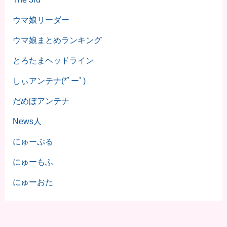
ウマ娘リーダー
ウマ娘まとめランキング
とろたまヘッドライン
しぃアンテナ(*ﾟーﾟ)
だめぽアンテナ
News人
にゅーぷる
にゅーもふ
にゅーおた