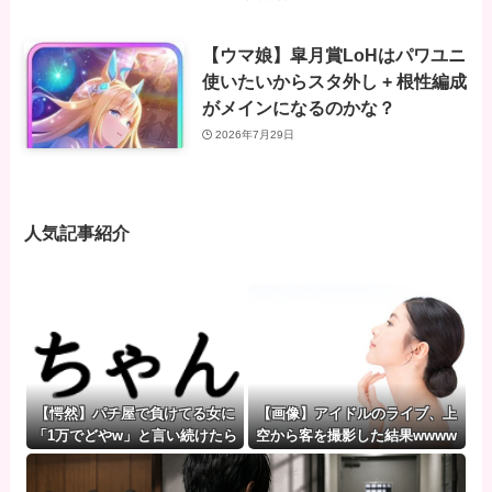
【ウマ娘】皐月賞LoHはパワユニ
使いたいからスタ外し + 根性編成
がメインになるのかな？
2026年7月29日
人気記事紹介
【愕然】パチ屋で負けてる女に
【画像】アイドルのライブ、上
「1万でどやw」と言い続けたら
空から客を撮影した結果wwww
wwww
www