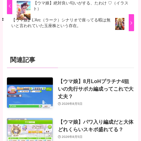
【ウマ娘】絶対良い匂いがする、たわけ ♡（イラス
ト）
【ウマ娘】L’Arc（ラーク）シナリオで座ってる暇は無
いと言われていた玉座株という存在。
関連記事
【ウマ娘】8月LoHプラチナ4狙
いの先行サポカ編成ってこれで大
丈夫？
2026年8月5日
【ウマ娘】パワ入り編成だと大体
どれくらいスキポ盛れてる？
2026年8月5日