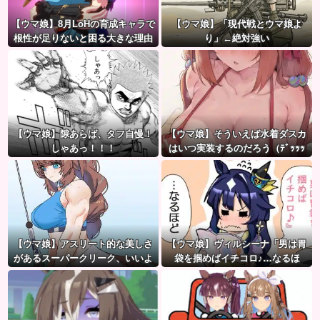
【ウマ娘】8月LoHの育成キャラで
【ウマ娘】「現代戦とウマ娘よ
根性が足りないと困る大きな理由
り」←絶対強い
がこちら。←「不調を考慮すると1
021必要」
【ウマ娘】隙あらば、タフ自慢！
【ウマ娘】そういえば水着ダスカ
しゃあっ！！！
はいつ実装するのだろう（ﾃﾞｯｯｯ
【ウマ娘】アスリート的な美しさ
【ウマ娘】ヴィルシーナ「男は胃
があるスーパークリーク、いいよ
袋を掴めばイチコロ♪…なるほ
ね…
ど。」→ 一方ジェンティルさん
（アカン）