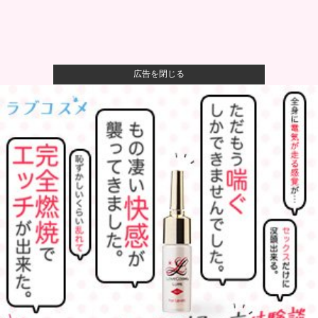
広告を閉じる
【画像】かつて天下を獲っていたYouTuberの現在ｗｗ
ｗｗ
【速報】熊本イオンモール、爆発の原因は『これ』の
可能性
【衝撃】ワイのパッパ、会社でナンバーツーになった
結果ｗｗｗｗ...
可愛すぎるおむすび屋さん（28）、新店舗に4000万円
クラフ...
阪神 小谷野栄一、片山大樹コーチが体調不良でベン
チ外、2軍か...
【食品消費税ゼロ】そんなに効果あるか？他
【衝撃】50代女性、京大病院で脳腫瘍手術→“腫瘍の無
い部位”...
【ロッテ対オリックス18回戦】ロッテ・安田、オリッ
クス・寺西...