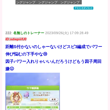
ングジャンプ
ングジャンプ
ングジャンプ
コミックス
コミックス
コミックス
DIGITAL)
DIGITAL)
DIGITAL)
価格：¥100
価格：¥100
価格：¥100
222:
名無しのトレーナー
2023/09/26(火) 17:09:28.49
ID:sdwpii/U0
距離S付かないのしゃーないけどスピ3編成でパワー
伸び悩むの下手やな😢
因子パワー入れりゃいいんだろうけどもう因子周回
嫌🤢