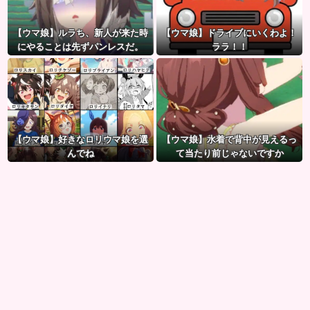
【ウマ娘】ルラち、新人が来た時
【ウマ娘】ドライブにいくわよ！
にやることは先ずパンレスだ。
ララ！！
【ウマ娘】好きなロリウマ娘を選
【ウマ娘】水着で背中が見えるっ
んでね
て当たり前じゃないですか