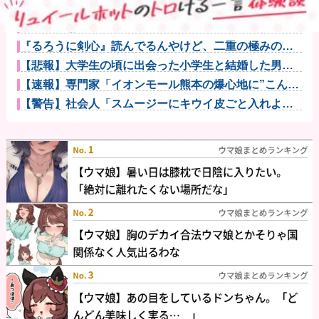
【悲報】明日花キララさん、専門家からあまりにも非
情な一言を告...
巨乳インフルエンサー「20歳でアルファード一括で買
えちゃう私...
『るろうに剣心』読んでるんやけど、二重の極みの理
屈が理解出来...
【悲報】大学生の頃に出会った小学生と結婚した男、
めちゃくちゃ...
【速報】専門家「イオンモール熊本の爆心地に”こんな
もの”があ...
【警告】社会人「スムージーにキウイ皮ごと入れよ。
これ美容にい...