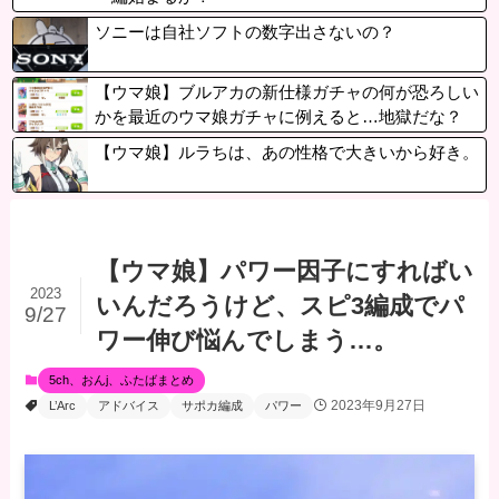
ソニーは自社ソフトの数字出さないの？
【ウマ娘】ブルアカの新仕様ガチャの何が恐ろしい
かを最近のウマ娘ガチャに例えると…地獄だな？
【ウマ娘】ルラちは、あの性格で大きいから好き。
【ウマ娘】パワー因子にすればい
2023
いんだろうけど、スピ3編成でパ
9/27
ワー伸び悩んでしまう…。
5ch、おんj、ふたばまとめ
2023年9月27日
L’Arc
アドバイス
サポカ編成
パワー