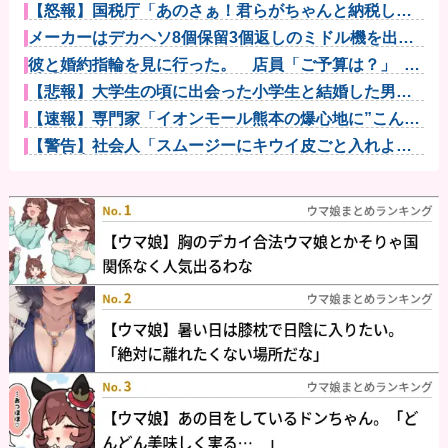
【怒報】国税庁「あのさぁ！君らがちゃんと納税して
くれないとこ...
メーカーはデカヘソ8個保留3個返しのミドル機を出せ
よ！！！！...
彼と婚約指輪を見に行った。 店員「ご予算は？」 彼
氏「80...
【悲報】大学生の頃に出会った小学生と結婚した男、
めちゃくちゃ...
【速報】専門家「イオンモール熊本の爆心地に”こんな
もの”があ...
【警告】社会人「スムージーにキウイ皮ごと入れよ。
これ美容にい...