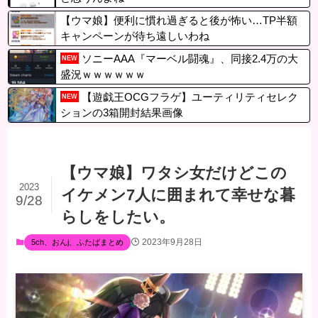
【ウマ娘】便利に慣れ過ぎると後が怖い…TP半額
キャンペーンが待ち遠しいわね
ソニーAAA『マーベル闘魂』、同接2.4万の大
NEW
盛況ｗｗｗｗｗｗ
【遊戯王OCGフラゲ】ユーティリティセレク
NEW
ションの3箱開封結果画像
【ウマ娘】ワタシ女だけどこの
2023
イケメン7人に囲まれて幸せな暮
9/28
らしをしたい。
2023年9月28日
5ch、おんj、ふたばまとめ