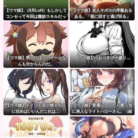
【ウマ娘】（8月LoH）もしかして
【ウマ娘】友人サポカの序盤ある
コンセって今回は微妙スキルだっ
ある。「後に回すと逃げ回る」
たりするか？
【ウマ娘】気づけばこのゲームな
【ウマ娘】うおっすげー盛り…
んも分からんのだ。
【ウマ娘】ドイツと苫小牧どちら
【ウマ娘】普通にしてたら真っ当
に住めばいいんだこれは…
に美人なライトハローさん。（結
局飲んでしまう）