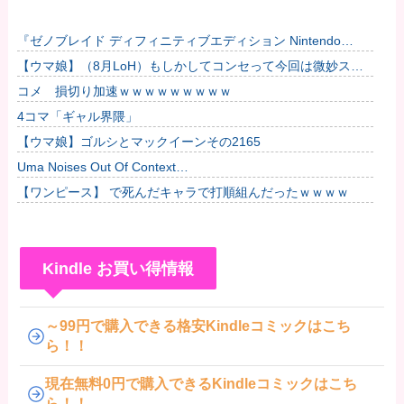
『ゼノブレイド ディフィニティブエディション Nintendo
Switch 2 Edition』3,713 本他
【ウマ娘】（8月LoH）もしかしてコンセって今回は微妙スキ
ルだったりするか？他
コメ 損切り加速ｗｗｗｗｗｗｗｗｗ
4コマ「ギャル界隈」
【ウマ娘】ゴルシとマックイーンその2165
Uma Noises Out Of Context…
【ワンピース】 で死んだキャラで打順組んだったｗｗｗｗ
Kindle お買い得情報
～99円で購入できる格安Kindleコミックはこち
ら！！
現在無料0円で購入できるKindleコミックはこち
ら！！