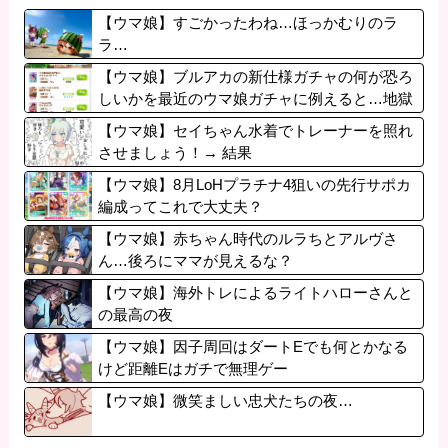
【ウマ娘】すごかったわね…ほっかむりのラ
ラ…
【ウマ娘】ブルアカの新仕様ガチャの何が恐ろ
しいかを最近のウマ娘ガチャに例えると…地獄
だな？
【ウマ娘】セイちゃん水着でトレーナーを照れ
させましょう！→ 結果
【ウマ娘】8月LoHプラチナ4狙いの先行サポカ
編成ってこれで大丈夫？
【ウマ娘】赤ちゃん時代のルラちとアルヴさ
ん…後ろにママが見えるな？
【ウマ娘】海外トレによるライトハローさんと
の最高の夜
【ウマ娘】因子周回はダートEでも何とかなる
けど距離Eはガチで無理ゲー
【ウマ娘】微笑ましい忠犬たちの夜…