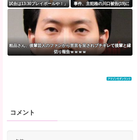
試合は13:30プレイボールや！」
事件、主犯格の川口被告(19)に
無期懲役の判決
粗品さん、後輩芸人のファンから苦言を呈されブチギレて後輩と縁
切り報告ｗｗｗｗ
コメント