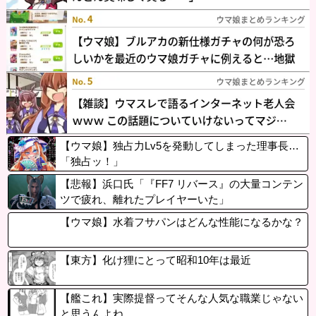
【ウマ娘】独占力Lv5を発動してしまった理事長…
「独占ッ！」
【悲報】浜口氏「『FF7 リバース』の大量コンテン
ツで疲れ、離れたプレイヤーいた」
【ウマ娘】水着フサパンはどんな性能になるかな？
【東方】化け狸にとって昭和10年は最近
【艦これ】実際提督ってそんな人気な職業じゃない
と思うんよね