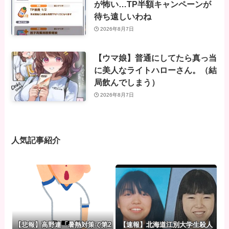
が怖い…TP半額キャンペーンが
待ち遠しいわね
2026年8月7日
【ウマ娘】普通にしてたら真っ当
に美人なライトハローさん。（結
局飲んでしまう）
2026年8月7日
人気記事紹介
【悲報】高野連「暑熱対策で第2
【速報】北海道江別大学生殺人