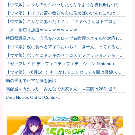
【ウマ娘】ルラちのセクハラしたくなるような勝負服は何なん
だろうね
【ウマ娘】ドイツと苫小牧どちらに住めばいいんだこれは…
【ウマ娘】こんなにあった！？ ←「アヤベさんはトプロと “1”
差だぞ」
コメ 損切り加速ｗｗｗｗｗｗｗｗｗ
秋田県職員さん、会見をバスローブ＆喫煙スタイルで対応して
しまい大炎上ｗ
【ウマ娘】夜に食べるアイスおいち！「きーん」ってするち。
【ウマ娘】ポッケにドンキのペラコスでファッションショーし
てほしい…
『ゼノブレイド ディフィニティブエディション Nintendo
Switch 2 Edition』3,713 本他
【ウマ娘】（8月LoH）もしかしてコンセって今回は微妙スキ
ルだったりするか？他
脳の手術で正常な脳を摘出
高配当をうたった「みんなで大家さん」→実態は2881億円の
債務超過
Uma Noises Out Of Context…