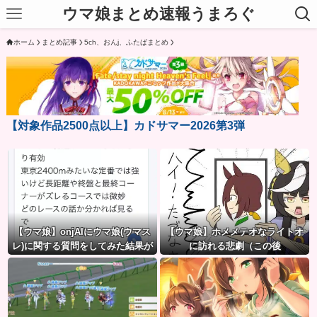
ウマ娘まとめ速報うまろぐ
ホーム
まとめ記事
5ch、おんj、ふたばまとめ
【対象作品2500点以上】カドサマー2026第3弾
【ウマ娘】onjAIにウマ娘(ウマス
【ウマ娘】ホメメテオなライトオ
レ)に関する質問をしてみた結果が
に訪れる悲劇（この後
草ｗｗｗ