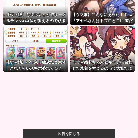
【ウマ娘】もうちょっとでサーク
【ウマ娘】こんなにあった！？ ←
ルランク●●●位が狙えるので頑張
「アヤベさんはトプロと “1” 差だ
りましょう。← これ
ぞ」
【ウマ娘】パワ入り編成だと大体
【ウマ娘】ちゃんとキャラに合わ
どれくらいスキポ盛れてる？
せた水着を考えるのって大変だよ
ね。
広告を閉じる