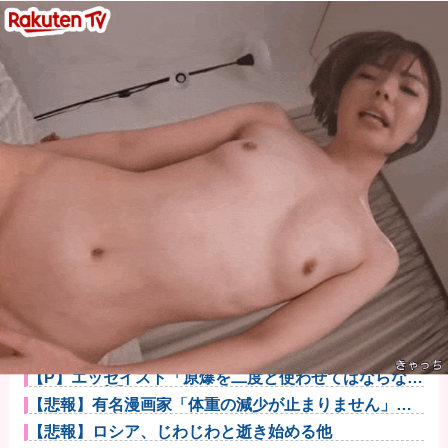
【悲報】有名漫画家、がんを公表「大腸癌になってし
まいました。...
【動画】大阪府警に射殺されたオッサン、めちゃめち
ゃ苦しそうに...
【悲報】男が嫌いな男の特徴がこちらｗｗｗｗｗｗｗ
ｗｗｗ
町の弁当屋「申し訳ないが消費税1%になったらその分
商品代を値...
人気配信者さん、加藤純一さんのファンに「RUSTで
お気に入り...
【P】エッセイスト「原爆を二度と使わせてはならな
い」→リプ「...
【悲報】有名漫画家「体重の減少が止まりません」→
ファンから心...
【悲報】ロシア、じわじわと逝き始める他