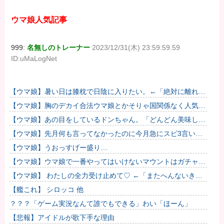
ウマ娘人気記事
999:
名無しのトレーナー
2023/12/31(木) 23:59:59.59
ID:uMaLogNet
【ウマ娘】暑い日は膝枕で日陰に入りたい。←「絶対に離れた
くない場所だな」
【ウマ娘】胸のデカイ合法ウマ娘とかそりゃ国関係なく人気出
るわな
【ウマ娘】あの目をしているドンちゃん。「どんどん美味しく
実る…♡」
【ウマ娘】先月何も言ってなかったのに今月急にスピ3言い出
したのが怪しいよな。
【ウマ娘】うおっすげー盛り…
【ウマ娘】ウマ娘で一番やってはいけないマウントはガチャで
も育成でもグッズでもなく、これ。
【ウマ娘】 わたしの全力受け止めて♡ ←「またへんないきも
のがふえてる…」
【艦これ】 シロッコ 他
？？？「ゲーム実況なんて誰でもできる」わい「ほーん」
【悲報】アイドルが歌下手な理由